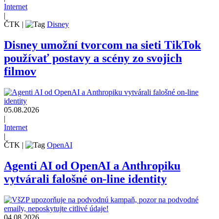
Internet
|
ČTK
|
Disney
Disney umožní tvorcom na sieti TikTok
používať postavy a scény zo svojich
filmov
05.08.2026
|
Internet
|
ČTK
|
OpenAI
Agenti AI od OpenAI a Anthropiku
vytvárali falošné on-line identity
04.08.2026