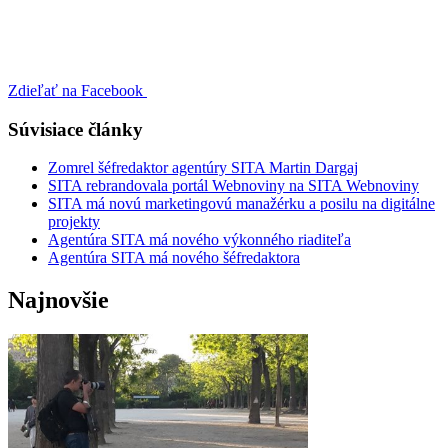
Zdieľať na Facebook
Súvisiace články
Zomrel šéfredaktor agentúry SITA Martin Dargaj
SITA rebrandovala portál Webnoviny na SITA Webnoviny
SITA má novú marketingovú manažérku a posilu na digitálne
projekty
Agentúra SITA má nového výkonného riaditeľa
Agentúra SITA má nového šéfredaktora
Najnovšie