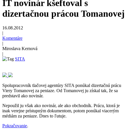
IT novinár kšeftoval s
dizertačnou prácou Tomanovej
16.08.2012
|
Komentáre
|
Miroslava Kernová
|
SITA
Spolupracovník tlačovej agentúry SITA ponúkal dizertačnú prácu
Viery Tomanovej za peniaze. Od Tomanovej ju získal tak, že sa
predstavil ako novinár.
Nepoužil ju však ako novinár, ale ako obchodník. Prácu, ktorá je
inak verejne prístupným dokumentom, potom ponúkal viacerým
médiám za peniaze. Dnes to ľutuje.
Pokračovanie
.