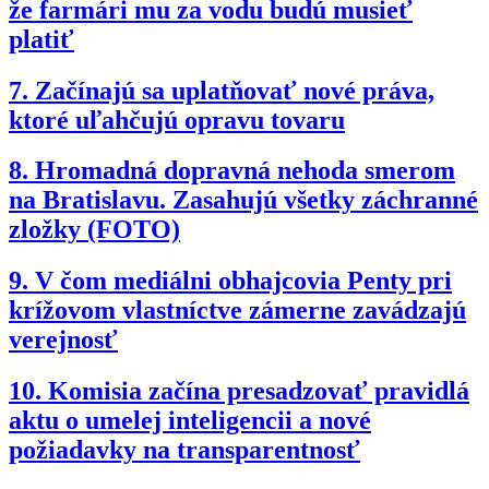
že farmári mu za vodu budú musieť
platiť
7.
Začínajú sa uplatňovať nové práva,
ktoré uľahčujú opravu tovaru
8.
Hromadná dopravná nehoda smerom
na Bratislavu. Zasahujú všetky záchranné
zložky (FOTO)
9.
V čom mediálni obhajcovia Penty pri
krížovom vlastníctve zámerne zavádzajú
verejnosť
10.
Komisia začína presadzovať pravidlá
aktu o umelej inteligencii a nové
požiadavky na transparentnosť