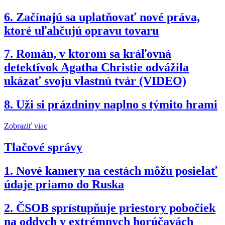
6.
Začínajú sa uplatňovať nové práva,
ktoré uľahčujú opravu tovaru
7.
Román, v ktorom sa kráľovná
detektívok Agatha Christie odvážila
ukázať svoju vlastnú tvár (VIDEO)
8.
Uži si prázdniny naplno s týmito hrami
Zobraziť viac
Tlačové správy
1.
Nové kamery na cestách môžu posielať
údaje priamo do Ruska
2.
ČSOB sprístupňuje priestory pobočiek
na oddych v extrémnych horúčavách