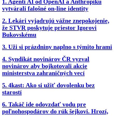
1.
Agenti AI od OpenAI a Anthropiku
vytvárali falošné on-line identity
2.
Lekári vyjadrujú vážne znepokojenie,
že STVR poskytuje priestor Igorovi
Bukovskému
3.
Uži si prázdniny naplno s týmito hrami
4.
Syndikát novinárov ČR vyzval
novinárov aby bojkotovali akcie
ministerstva zahraničných vecí
5.
4kast: Ako si užiť dovolenku bez
starostí
6.
Takáč ide odovzdať vodu pre
poľnohospodárov do rúk šejkovi. Hrozí,