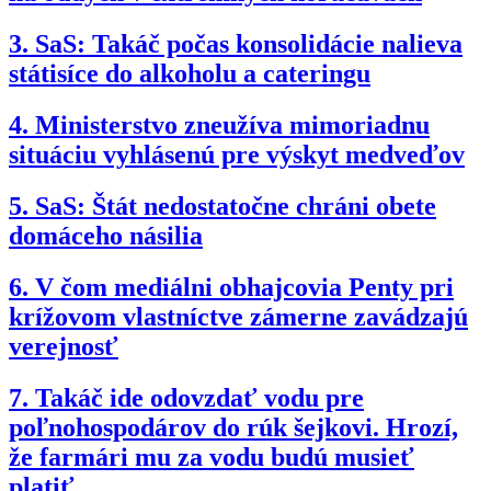
3.
SaS: Takáč počas konsolidácie nalieva
státisíce do alkoholu a cateringu
4.
Ministerstvo zneužíva mimoriadnu
situáciu vyhlásenú pre výskyt medveďov
5.
SaS: Štát nedostatočne chráni obete
domáceho násilia
6.
V čom mediálni obhajcovia Penty pri
krížovom vlastníctve zámerne zavádzajú
verejnosť
7.
Takáč ide odovzdať vodu pre
poľnohospodárov do rúk šejkovi. Hrozí,
že farmári mu za vodu budú musieť
platiť