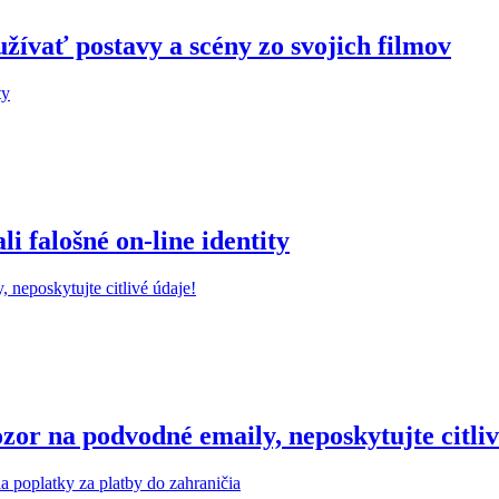
žívať postavy a scény zo svojich filmov
 falošné on-line identity
r na podvodné emaily, neposkytujte citliv