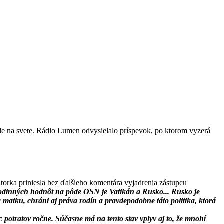
inde na svete. Rádio Lumen odvysielalo príspevok, po ktorom vyzerá
orka priniesla bez ďalšieho komentára vyjadrenia zástupcu
odinných hodnôt na pôde OSN je Vatikán a Rusko...
Rusko je
matku, chráni aj práva rodín a pravdepodobne táto politika, ktorá
íc potratov ročne. Súčasne má na tento stav vplyv aj to, že mnohí