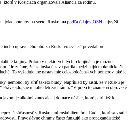
 ktorú v Košiciach organizovala Aliancia za rodinu.
 najviac potratov na svete. Rusko má
podľa údajov OSN
najvyšší
nie iného upraveného obrazu Ruska vo svete," povedal pre
alitné krajiny. Pritom v niektorých týchto krajinách je možno
om. "Je známe, že stalinská ústava patrila medzi najdemokratickejšie
dnoduché. To vyžaduje iné nastavenie celospoločenských pomerov, aké je
iky, nemohol by šíriť takéto bludy. Napríklad by zistil, že v Rusku je
y." Práve adopcie mnohé deti zachránili. "V praxi to znamená obrovské
javom je alkoholizmus ale aj domáce násilie, ktoré patrí tiež k
pozná súčasnosť v Rusku, ani ruskú literatúru. Ľudia, ktorí sa vrátili
bradovosti. Pravoslávne chrámy často fungujú ako propagandistické