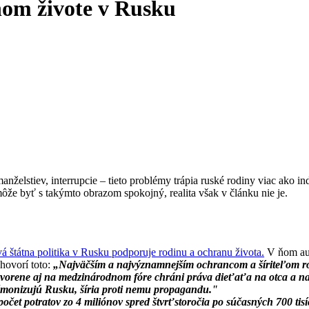
nom živote v Rusku
anželstiev, interrupcie – tieto problémy trápia ruské rodiny viac ako 
môže byť s takýmto obrazom spokojný, realita však v článku nie je.
á štátna politika v Rusku podporuje rodinu a ochranu života.
V ňom aut
hovorí toto:
„Najväčším a najvýznamnejším ochrancom a šíriteľom r
tvorene aj na medzinárodnom fóre chráni práva dieťaťa na otca a na 
émonizujú Rusku, šíria proti nemu propagandu."
počet potratov zo 4 miliónov spred štvrťstoročia po súčasných 700 tis