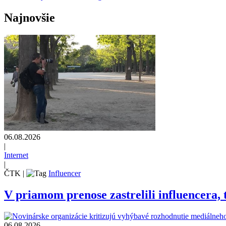
Najnovšie
06.08.2026
|
Internet
|
ČTK
|
Influencer
V priamom prenose zastrelili influencera, t
06.08.2026