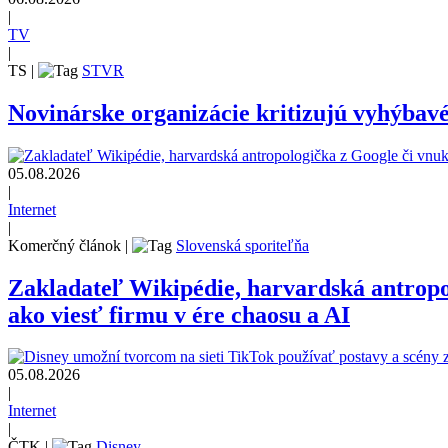
|
TV
|
TS
|
STVR
Novinárske organizácie kritizujú vyhýbav
05.08.2026
|
Internet
|
Komerčný článok
|
Slovenská sporiteľňa
Zakladateľ Wikipédie, harvardská antrop
ako viesť firmu v ére chaosu a AI
05.08.2026
|
Internet
|
ČTK
|
Disney