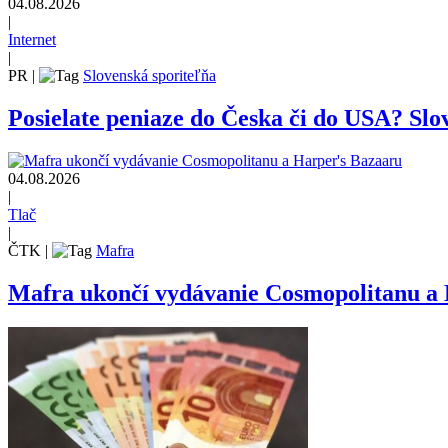
04.08.2026
|
Internet
|
PR
|
Slovenská sporiteľňa
Posielate peniaze do Česka či do USA? Slov
04.08.2026
|
Tlač
|
ČTK
|
Mafra
Mafra ukončí vydávanie Cosmopolitanu a