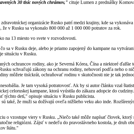
stavených 30 tisíc nových chrámov,"
cituje Lumen z prednášky Komova,
j zdravotníckej organizácie Rusko patrí medzi krajiny, kde sa vykonáva
 že v Rusku sa vykonalo 800 000 až 1 000 000 potratov za rok.
sko na 13 miesto vo svete v rozvodovosti.
, čo sa v Rusku deje, alebo je priamo zapojený do kampane na vytvára
e situáciu v Rusku.
ch ochrancov rodiny, ako je Severná Kórea, Čína a niektoré ďalšie tot
 v Rusku schvaľujú zákony na ochranu rodiny, nehovorí podľa neho o nič
rodiny môžete tisíckrát, ochraňovať rodinu v skutočnosti nie je tak je
 nesobášia. Je tam vysoká potratovosť. Ak by si autor článku vzal štatist
rickej celoruskej kampane, ktorá vyústila do zákazu adopcie do cudzin
týchto detí," opisuje situáciu v Rusku publicista.
sú také, že muži sa dožívajú oveľa nižšieho veku ako inde. Rozšíreným 
iu o vzostupe viery v Rusku. „Niečo také môže napísať človek, ktorý ne
utočne religiózni. Zájsť v nedeľu do pravoslávneho kostola, je druh o
ov štátu."