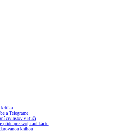
kritika
ube a Telegrame
í civilistov v Buči
 pôdu pre svoju aplikáciu
s darovanou knihou