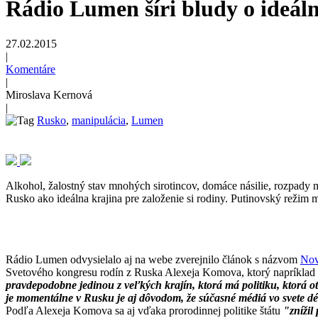
Rádio Lumen šíri bludy o ideál
27.02.2015
|
Komentáre
|
Miroslava Kernová
|
Rusko
,
manipulácia
,
Lumen
Alkohol, žalostný stav mnohých sirotincov, domáce násilie, rozpady m
Rusko ako ideálna krajina pre založenie si rodiny. Putinovský režim 
Rádio Lumen odvysielalo aj na webe zverejnilo článok s názvom
Nov
Svetového kongresu rodín z Ruska Alexeja Komova, ktorý napríklad 
pravdepodobne jedinou z veľkých krajín, ktorá má politiku, ktorá o
je momentálne v Rusku je aj dôvodom, že súčasné médiá vo svete d
Podľa Alexeja Komova sa aj vďaka prorodinnej politike štátu
"znížil 