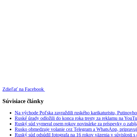
Zdieľať na Facebook
Súvisiace články
Na východe Poľska zavraždili ruského karikaturistu, Putinovho 
Ruské úrady odložili do konca roka tresty za reklamu na YouT
Ruský súd vymeral osem rokov novinárke za príspevky o zabíjan
Rusko obmedzuje volanie cez Telegram a WhatsApp, pripravuje
Ruský súd odsúdil fotografa na 16 rokov väzenia v súvislosti 