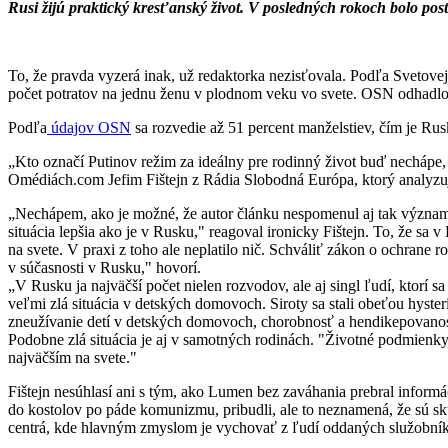
Rusi žijú praktický kresťanský život. V posledných rokoch bolo po
To, že pravda vyzerá inak, už redaktorka nezisťovala. Podľa Svetove
počet potratov na jednu ženu v plodnom veku vo svete. OSN odhadlo,
Podľa
údajov OSN
sa rozvedie až 51 percent manželstiev, čím je Ru
„Kto označí Putinov režim za ideálny pre rodinný život buď nechápe
Omédiách.com Jefim Fištejn z Rádia Slobodná Európa, ktorý analyzuj
„Nechápem, ako je možné, že autor článku nespomenul aj tak významný
situácia lepšia ako je v Rusku," reagoval ironicky Fištejn. To, že sa
na svete. V praxi z toho ale neplatilo nič. Schváliť zákon o ochrane 
v súčasnosti v Rusku," hovorí.
„V Rusku ja najväčší počet nielen rozvodov, ale aj singl ľudí, ktorí sa
veľmi zlá situácia v detských domovoch. Siroty sa stali obeťou hyste
zneužívanie detí v detských domovoch, chorobnosť a hendikepovanosť 
Podobne zlá situácia je aj v samotných rodinách. "Životné podmienky 
najväčším na svete."
Fištejn nesúhlasí ani s tým, ako Lumen bez zaváhania prebral informác
do kostolov po páde komunizmu, pribudli, ale to neznamená, že sú sk
centrá, kde hlavným zmyslom je vychovať z ľudí oddaných služobník