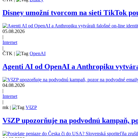
Disney umožní tvorcom na sieti TikTok pou
05.08.2026
|
Internet
|
ČTK
|
OpenAI
Agenti AI od OpenAI a Anthropiku vytvárali
04.08.2026
|
Internet
|
mk
|
VšZP
VšZP upozorňuje na podvodnú kampaň, pozo