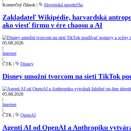
Komerčný článok
|
Slovenská sporiteľňa
Zakladateľ Wikipédie, harvardská antrop
ako viesť firmu v ére chaosu a AI
05.08.2026
|
Internet
|
ČTK
|
Disney
Disney umožní tvorcom na sieti TikTok pou
05.08.2026
|
Internet
|
ČTK
|
OpenAI
Agenti AI od OpenAI a Anthropiku vytvárali