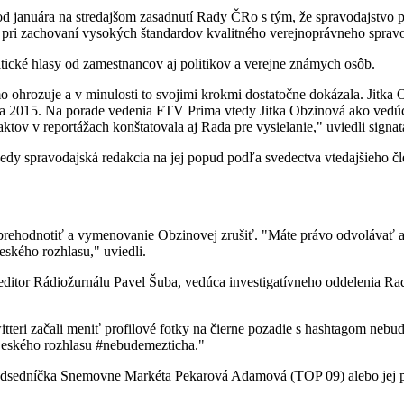
januára na stredajšom zasadnutí Rady ČRo s tým, že spravodajstvo po
 pri zachovaní vysokých štandardov kvalitného verejnoprávneho spravo
itické hlasy od zamestnancov aj politikov a verejne známych osôb.
o ohrozuje a v minulosti to svojimi krokmi dostatočne dokázala. Jitka
 2015. Na porade vedenia FTV Prima vtedy Jitka Obzinová ako vedúca
ov v reportážach konštatovala aj Rada pre vysielanie," uviedli signatár
 kedy spravodajská redakcia na jej popud podľa svedectva vtedajšieho 
rehodnotiť a vymenovanie Obzinovej zrušiť. "Máte právo odvolávať a 
ského rozhlasu," uviedli.
n, editor Rádiožurnálu Pavel Šuba, vedúca investigatívneho oddelenia R
eri začali meniť profilové fotky na čierne pozadie s hashtagom nebud
Českého rozhlasu #nebudemezticha."
j predsedníčka Snemovne Markéta Pekarová Adamová (TOP 09) alebo je