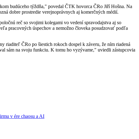
ačiatkom budúceho týždňa," povedal ČTK hovorca ČRo Jiří Hošna. Na
ozná dobre prostredie verejnoprávnych aj komerčných médií.
poločnú reč so svojimi kolegami vo vedení spravodajstva aj so
u veľa pracovných úspechov a nemožno človeka posudzovať podľa
y riaditeľ ČRo po šiestich rokoch dospel k záveru, že ním riadená
gnoval sám na svoju funkciu. K tomu ho vyzývame," uviedli zástupcovia