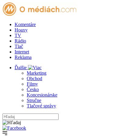
Komentáre
Hoaxy
TV
Rádio
Tlač
Internet
Reklama
Ďalšie
Marketing
Obchod
Filmy
Česko
Koncesionárske
Stručne
Tlačové správy