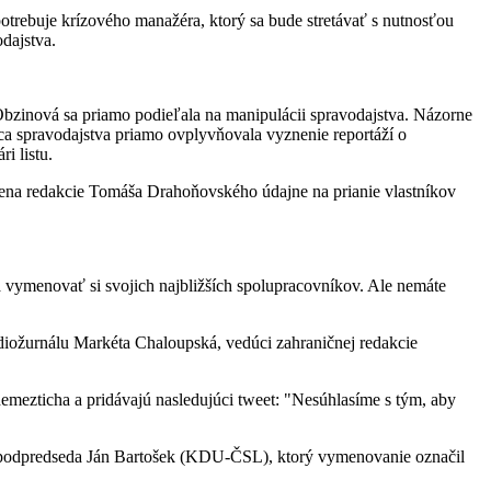
trebuje krízového manažéra, ktorý sa bude stretávať s nutnosťou
dajstva.
 Obzinová sa priamo podieľala na manipulácii spravodajstva. Názorne
 spravodajstva priamo ovplyvňovala vyznenie reportáží o
i listu.
člena redakcie Tomáša Drahoňovského údajne na prianie vlastníkov
vymenovať si svojich najbližších spolupracovníkov. Ale nemáte
adiožurnálu Markéta Chaloupská, vedúci zahraničnej redakcie
emezticha a pridávajú nasledujúci tweet: "Nesúhlasíme s tým, aby
j podpredseda Ján Bartošek (KDU-ČSL), ktorý vymenovanie označil