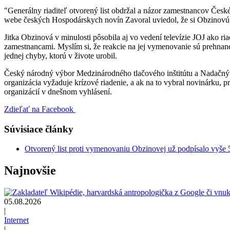
"Generálny riaditeľ otvorený list obdržal a názor zamestnancov Čes
webe českých Hospodárskych novín Zavoral uviedol, že si Obzinovú v
Jitka Obzinová v minulosti pôsobila aj vo vedení televízie JOJ ako r
zamestnancami. Myslím si, že reakcie na jej vymenovanie sú prehn
jednej chyby, ktorú v živote urobil.
Český národný výbor Medzinárodného tlačového inštitútu a Nadačný fo
organizácia vyžaduje krízové ​​riadenie, a ak na to vybral novinárku,
organizácií v dnešnom vyhlásení.
Zdieľať na Facebook
Súvisiace články
Otvorený list proti vymenovaniu Obzinovej už podpísalo vyše
Najnovšie
05.08.2026
|
Internet
|