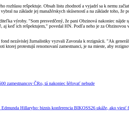
kého rozhlasu rešpektuje. Obsah listu zhodnotí a vyjadrí sa k nemu z
ybral na základe jej manažérskych skúseností a na základe toho, že p
iaditeľka výroby. "Som presvedčený, že pani Obzinová nakoniec nájde s
ané, aj keď ich rešpektujem," povedal HN. Podľa neho je za Obzinovo
nd nezávislej žurnalistiky vyzvali Zavorala k rezignácii. "Ak generáln
 proti ktorej protestujú renomovaní zamestnanci, je na mieste, aby rezi
 500 zamestnancov ČRo, tá nakoniec šéfovať nebude