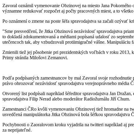
Zavoral oznámil vymenovanie Obzinovej na miesto Jana Pokorného od 
významne redukovať rozpočet aj počty pracovných miest, a to všetko
Po oznámení o zmene na poste šéfa spravodajstva sa začali ozývať kr
"Sme presvedčení, že Jitka Obzinová nezávislosť spravodajstva priam
to dokladá zdokumentovaná a médiami popísaná udalosť zo septembra
utečencoch tak, aby vzbudzovali protiimigračné vášne. Manipuláciu fakt
Zmienili tiež jej pôsobenie pri prezidentských voľbách v roku 2013,
Primy stránila Milošovi Zemanovi.
Podľa podpísaných zamestnancov by mal Zavoral svoje rozhodnutie p
právo ohrozovať nezávislosť spravodajstva verejnoprávneho média Če
Otvorený list podpísali napríklad šéfeditor spravodajstva Jan Draža
spravodajstva Filip Nerad alebo moderátor Radiožurnálu Jiří Chum.
Zamestnanci ČRo kvôli vymenovaniu Obzinovej tiež hromadne na twitt
usvedčená manipulátorka Jitka Obzinová bola šéfkou spravodajstva 
Pochybnosti o Zaoralovom kroku vyjadrila na twitteri napríklad a
za neprijateľné.