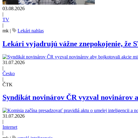
03.08.2026
|
TV
|
mk
|
Lekári nahlas
Lekári vyjadrujú vážne znepokojenie, že 
31.07.2026
|
Česko
|
ČTK
Syndikát novinárov ČR vyzval novinárov ab
31.07.2026
|
Internet
|