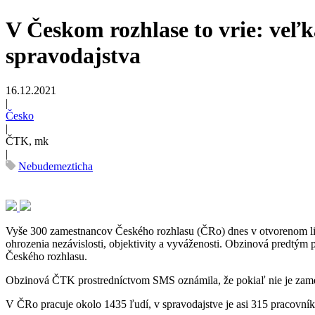
V Českom rozhlase to vrie: veľk
spravodajstva
16.12.2021
|
Česko
|
ČTK, mk
|
Nebudemezticha
Vyše 300 zamestnancov Českého rozhlasu (ČRo) dnes v otvorenom list
ohrozenia nezávislosti, objektivity a vyváženosti. Obzinová predtým p
Českého rozhlasu.
Obzinová ČTK prostredníctvom SMS oznámila, že pokiaľ nie je zame
V ČRo pracuje okolo 1435 ľudí, v spravodajstve je asi 315 pracovník