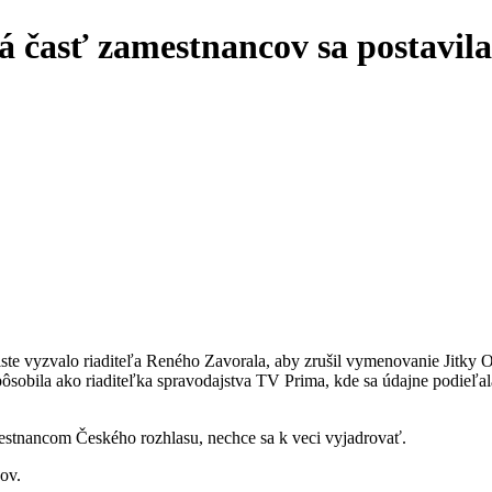
á časť zamestnancov sa postavil
e vyzvalo riaditeľa Reného Zavorala, aby zrušil vymenovanie Jitky O
ôsobila ako riaditeľka spravodajstva TV Prima, kde sa údajne podieľala
stnancom Českého rozhlasu, nechce sa k veci vyjadrovať.
ov.