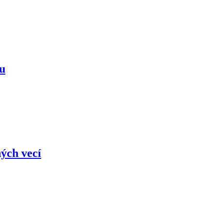
mu
ých vecí