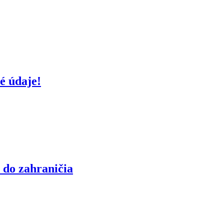
é údaje!
 do zahraničia