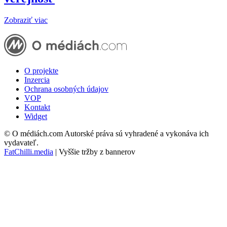
Zobraziť viac
O projekte
Inzercia
Ochrana osobných údajov
VOP
Kontakt
Widget
© O médiách.com Autorské práva sú vyhradené a vykonáva ich
vydavateľ.
FatChilli.media
| Vyššie tržby z bannerov