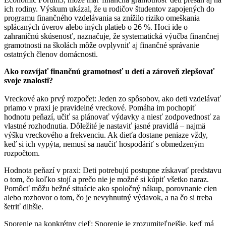
ich rodiny. Výskum ukázal, že u rodičov študentov zapojených do
programu finančného vzdelávania sa znížilo riziko omeškania
splácaných úverov alebo iných platieb o 26 %. Hoci ide o
zahraničnú skúsenosť, naznačuje, že systematická výučba finančnej
gramotnosti na školách môže ovplyvniť aj finančné správanie
ostatných členov domácnosti.
Ako rozvíjať finančnú gramotnosť u detí a zároveň zlepšovať
svoje znalosti?
Vreckové ako prvý rozpočet: Jeden zo spôsobov, ako deti vzdelávať
priamo v praxi je pravidelné vreckové. Pomáha im pochopiť
hodnotu peňazí, učiť sa plánovať výdavky a niesť zodpovednosť za
vlastné rozhodnutia. Dôležité je nastaviť jasné pravidlá – najmä
výšku vreckového a frekvenciu. Ak dieťa dostane peniaze vždy,
keď si ich vypýta, nemusí sa naučiť hospodáriť s obmedzeným
rozpočtom.
Hodnota peňazí v praxi: Deti potrebujú postupne získavať predstavu
o tom, čo koľko stojí a prečo nie je možné si kúpiť všetko naraz.
Pomôcť môžu bežné situácie ako spoločný nákup, porovnanie cien
alebo rozhovor o tom, čo je nevyhnutný výdavok, a na čo si treba
šetriť dlhšie.
Sporenie na konkrétny cieľ: Sporenie je zrozumiteľnejšie, keď má