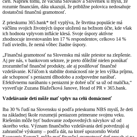
cien. Napriek tomu, že väčšina Slovákov a Sloveniek si myslí, že
rozumie financiám, dáta ukazujú, že približne polovica nedosahuje
dostatočnú finančnú gramotnosť.
Z prieskumu 365.bank* tiež vyplýva, že štvrtina populácie má
väčšinu svojich životných úspor uloženú na bežnom účte, kde však
ich hodnota vplyvom inflácie klesá. Svoje úspory aktívne
zhodnocuje investovaním len 17 % respondentov, celkovo 14 %
ľudí uviedlo, že nemá vôbec žiadne úspory.
„Finančná gramotnosť na Slovensku má stále priestor na zlepšenie.
Aj pre nás, v bankovom sektore, je preto dôležité nielen ponúkať
zrozumiteľné finančné produkty, ale aj posilňovať finančné
vzdelávanie. Kľúčom k stabilite domácností nie je len výška príjmu,
ale schopnosť s peniazmi dlhodobo a zodpovedne narábať.
Efektívnemu narábaniu s peniazmi je dobré učiť sa už od malička,“
vysvetľuje Zuzana Blažečková Janove, Head of PR v 365.bank.
Vzdelávanie detí môže mať vplyv na celú domácnosť
Iba 30 % ľudí na Slovensku si podľa prieskumu NBS myslí, že deti
na základnej škole rozumejú peniazom primerane svojmu veku.
Riešením môže byť budovanie zodpovedných návykov už od
skorého veku. Význam finančného vzdelávania detí potvrdzujú aj
zahraničné výskumy – podľa dát, na ktoré upozornilo World
Economic Forum3, môže mať finančná gramotnosť detí presah aj na