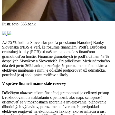
Ilustr. foto: 365.bank
Až 75 % ľudí na Slovensku podľa prieskumu Národnej Banky
Slovenska (NBS)1 verí, že rozumie financiám. Podľa Európskej
centrálnej banky (ECB) sú našinci na tom ale s finančnou
gramotnosťou horšie. Finančne gramotných je podľa dát len 48 %
dospelých Slovákov a Sloveniek2. Pri príležitosti Medzinárodného
dňa detí preto 365.bank upozorňuje, že porozumenie financiám a
efektívne narábanie s nimi je dôležité podporovať už odmalička,
potrebná je aj spolupráca rodičov a školy.
V správe financií máme stále rezervy
Dôležitým ukazovateľom finančnej gramotnosti je celkový prístup
k rozhodovaniu a nakladaniu s peniazmi, ako napr. schopnosť
orientovať sa v možnostiach sporenia a investovania, plánovanie
dlhodobých výdavkov, porozumenie úverom, či predpoklad
efektívne reagovať na ekonomické faktory, ako sú inflácia a rast