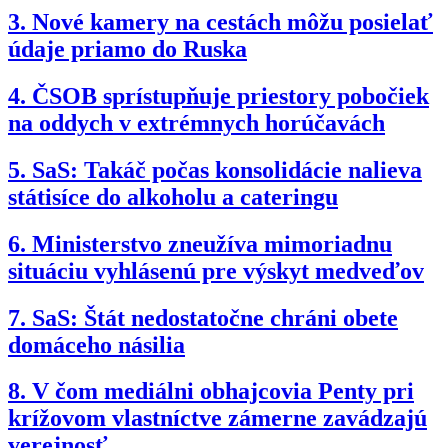
3.
Nové kamery na cestách môžu posielať
údaje priamo do Ruska
4.
ČSOB sprístupňuje priestory pobočiek
na oddych v extrémnych horúčavách
5.
SaS: Takáč počas konsolidácie nalieva
státisíce do alkoholu a cateringu
6.
Ministerstvo zneužíva mimoriadnu
situáciu vyhlásenú pre výskyt medveďov
7.
SaS: Štát nedostatočne chráni obete
domáceho násilia
8.
V čom mediálni obhajcovia Penty pri
krížovom vlastníctve zámerne zavádzajú
verejnosť