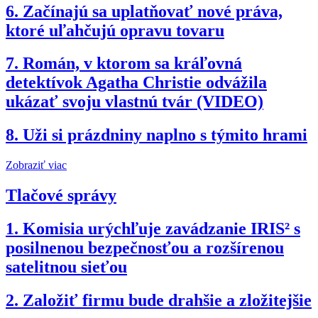
6.
Začínajú sa uplatňovať nové práva,
ktoré uľahčujú opravu tovaru
7.
Román, v ktorom sa kráľovná
detektívok Agatha Christie odvážila
ukázať svoju vlastnú tvár (VIDEO)
8.
Uži si prázdniny naplno s týmito hrami
Zobraziť viac
Tlačové správy
1.
Komisia urýchľuje zavádzanie IRIS² s
posilnenou bezpečnosťou a rozšírenou
satelitnou sieťou
2.
Založiť firmu bude drahšie a zložitejšie