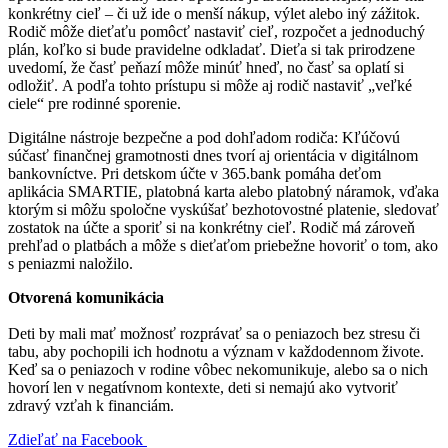
konkrétny cieľ – či už ide o menší nákup, výlet alebo iný zážitok.
Rodič môže dieťaťu pomôcť nastaviť cieľ, rozpočet a jednoduchý
plán, koľko si bude pravidelne odkladať. Dieťa si tak prirodzene
uvedomí, že časť peňazí môže minúť hneď, no časť sa oplatí si
odložiť. A podľa tohto prístupu si môže aj rodič nastaviť „veľké
ciele“ pre rodinné sporenie.
Digitálne nástroje bezpečne a pod dohľadom rodiča: Kľúčovú
súčasť finančnej gramotnosti dnes tvorí aj orientácia v digitálnom
bankovníctve. Pri detskom účte v 365.bank pomáha deťom
aplikácia SMARTIE, platobná karta alebo platobný náramok, vďaka
ktorým si môžu spoločne vyskúšať bezhotovostné platenie, sledovať
zostatok na účte a sporiť si na konkrétny cieľ. Rodič má zároveň
prehľad o platbách a môže s dieťaťom priebežne hovoriť o tom, ako
s peniazmi naložilo.
Otvorená komunikácia
Deti by mali mať možnosť rozprávať sa o peniazoch bez stresu či
tabu, aby pochopili ich hodnotu a význam v každodennom živote.
Keď sa o peniazoch v rodine vôbec nekomunikuje, alebo sa o nich
hovorí len v negatívnom kontexte, deti si nemajú ako vytvoriť
zdravý vzťah k financiám.
Zdieľať na Facebook