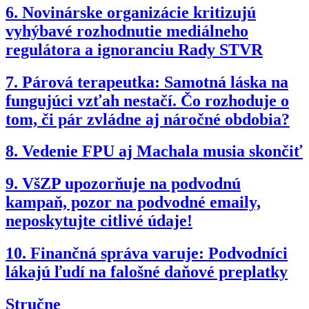
6.
Novinárske organizácie kritizujú
vyhýbavé rozhodnutie mediálneho
regulátora a ignoranciu Rady STVR
7.
Párová terapeutka: Samotná láska na
fungujúci vzťah nestačí. Čo rozhoduje o
tom, či pár zvládne aj náročné obdobia?
8.
Vedenie FPU aj Machala musia skončiť
9.
VšZP upozorňuje na podvodnú
kampaň, pozor na podvodné emaily,
neposkytujte citlivé údaje!
10.
Finančná správa varuje: Podvodníci
lákajú ľudí na falošné daňové preplatky
Stručne