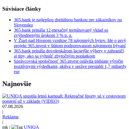
Súvisiace články
365.bank je najlepšou digitálnou bankou pre zákazníkov na
Slovensku
365.bank prináša 12-mesačný termínovaný vklad so
zvýhodneným úrokom 3 % p. a.
V Žiari nad Hronom vznikne 78 nájomných bytov. Ide o prvý
projekt 365.invest v štátom podporovanom nájomnom bývaní
365.bank prináša dovolenkárom lacnejšie výbery v zahraničí
aj tipy, ako sa vyhnúť zbytočným poplatkom
Správcovská spoločnosť 365.invest oslávila tridsiate výročie
pozitívnymi výsledkami, aktíva v správe presiahli 1,7 miliardy
eur
Najnovšie
07.08.2026
|
Reklama
|
mk
|
UNIQA