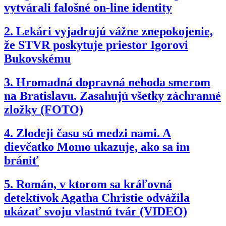
vytvárali falošné on-line identity
2.
Lekári vyjadrujú vážne znepokojenie,
že STVR poskytuje priestor Igorovi
Bukovskému
3.
Hromadná dopravná nehoda smerom
na Bratislavu. Zasahujú všetky záchranné
zložky (FOTO)
4.
Zlodeji času sú medzi nami. A
dievčatko Momo ukazuje, ako sa im
brániť
5.
Román, v ktorom sa kráľovná
detektívok Agatha Christie odvážila
ukázať svoju vlastnú tvár (VIDEO)