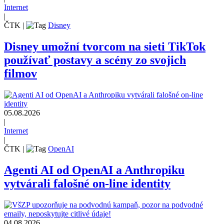
Internet
|
ČTK
|
Disney
Disney umožní tvorcom na sieti TikTok
používať postavy a scény zo svojich
filmov
05.08.2026
|
Internet
|
ČTK
|
OpenAI
Agenti AI od OpenAI a Anthropiku
vytvárali falošné on-line identity
04.08.2026