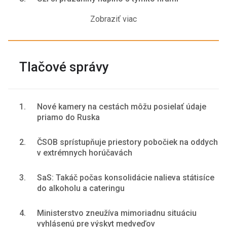
Zobraziť viac
Tlačové správy
1.
Nové kamery na cestách môžu posielať údaje
priamo do Ruska
2.
ČSOB sprístupňuje priestory pobočiek na oddych
v extrémnych horúčavách
3.
SaS: Takáč počas konsolidácie nalieva státisíce
do alkoholu a cateringu
4.
Ministerstvo zneužíva mimoriadnu situáciu
vyhlásenú pre výskyt medveďov