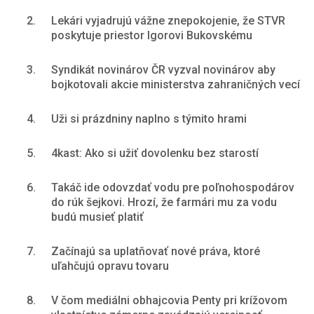
2.
Lekári vyjadrujú vážne znepokojenie, že STVR
poskytuje priestor Igorovi Bukovskému
3.
Syndikát novinárov ČR vyzval novinárov aby
bojkotovali akcie ministerstva zahraničných vecí
4.
Uži si prázdniny naplno s týmito hrami
5.
4kast: Ako si užiť dovolenku bez starostí
6.
Takáč ide odovzdať vodu pre poľnohospodárov
do rúk šejkovi. Hrozí, že farmári mu za vodu
budú musieť platiť
7.
Začínajú sa uplatňovať nové práva, ktoré
uľahčujú opravu tovaru
8.
V čom mediálni obhajcovia Penty pri krížovom