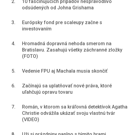
2.
10 fascinujúcich prípadov nespravodlivo
odsúdených od Johna Grishama
3.
Európsky fond pre scaleupy začne s
investovaním
4.
Hromadná dopravná nehoda smerom na
Bratislavu. Zasahujú všetky záchranné zložky
(FOTO)
5.
Vedenie FPU aj Machala musia skončiť
6.
Začínajú sa uplatňovať nové práva, ktoré
uľahčujú opravu tovaru
7.
Román, v ktorom sa kráľovná detektívok Agatha
Christie odvážila ukázať svoju vlastnú tvár
(VIDEO)
8.
Uži si prázdniny naplno s týmito hrami