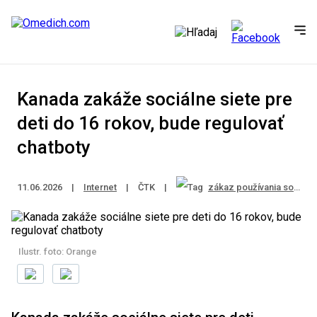
Kanada zakáže sociálne siete pre
deti do 16 rokov, bude regulovať
chatboty
11.06.2026
|
Internet
|
ČTK
|
zákaz používania sociálnych sietí u detí
Ilustr. foto: Orange