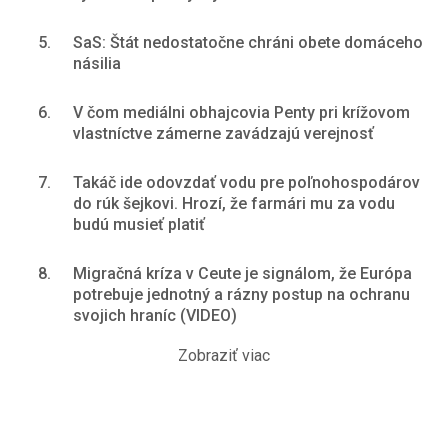
5.
SaS: Štát nedostatočne chráni obete domáceho
násilia
6.
V čom mediálni obhajcovia Penty pri krížovom
vlastníctve zámerne zavádzajú verejnosť
7.
Takáč ide odovzdať vodu pre poľnohospodárov
do rúk šejkovi. Hrozí, že farmári mu za vodu
budú musieť platiť
8.
Migračná kríza v Ceute je signálom, že Európa
potrebuje jednotný a rázny postup na ochranu
svojich hraníc (VIDEO)
Zobraziť viac