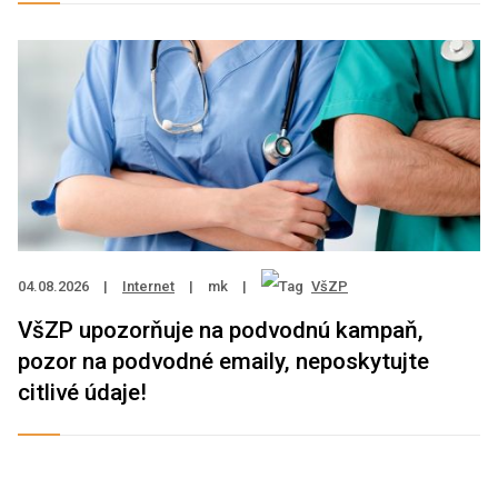
04.08.2026
|
Internet
|
mk
|
VšZP
VšZP upozorňuje na podvodnú kampaň,
pozor na podvodné emaily, neposkytujte
citlivé údaje!