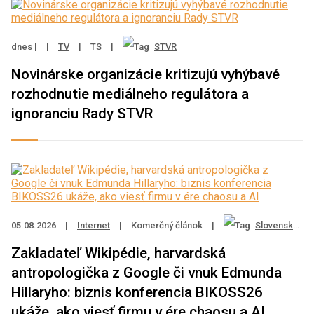
dnes |
|
TV
|
TS
|
STVR
Novinárske organizácie kritizujú vyhýbavé
rozhodnutie mediálneho regulátora a
ignoranciu Rady STVR
05.08.2026
|
Internet
|
Komerčný článok
|
Slovenská sporiteľňa
Zakladateľ Wikipédie, harvardská
antropologička z Google či vnuk Edmunda
Hillaryho: biznis konferencia BIKOSS26
ukáže, ako viesť firmu v ére chaosu a AI