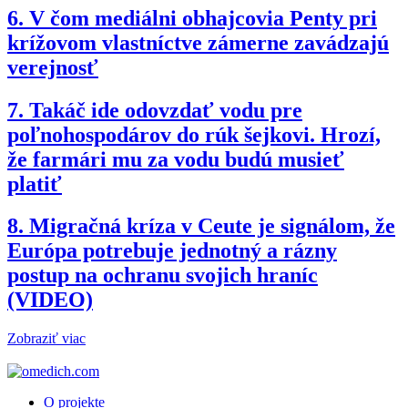
6.
V čom mediálni obhajcovia Penty pri
krížovom vlastníctve zámerne zavádzajú
verejnosť
7.
Takáč ide odovzdať vodu pre
poľnohospodárov do rúk šejkovi. Hrozí,
že farmári mu za vodu budú musieť
platiť
8.
Migračná kríza v Ceute je signálom, že
Európa potrebuje jednotný a rázny
postup na ochranu svojich hraníc
(VIDEO)
Zobraziť viac
O projekte