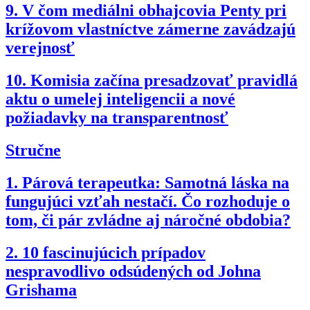
9.
V čom mediálni obhajcovia Penty pri
krížovom vlastníctve zámerne zavádzajú
verejnosť
10.
Komisia začína presadzovať pravidlá
aktu o umelej inteligencii a nové
požiadavky na transparentnosť
Stručne
1.
Párová terapeutka: Samotná láska na
fungujúci vzťah nestačí. Čo rozhoduje o
tom, či pár zvládne aj náročné obdobia?
2.
10 fascinujúcich prípadov
nespravodlivo odsúdených od Johna
Grishama