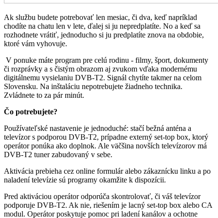
Ak službu budete potrebovať len mesiac, či dva, keď napríklad
chodíte na chatu len v lete, ďalej si ju nepredplatíte. No a keď sa
rozhodnete vrátiť, jednoducho si ju predplatíte znova na obdobie,
ktoré vám vyhovuje.
V ponuke máte program pre celú rodinu - filmy, šport, dokumenty
či rozprávky a s čistým obrazom aj zvukom vďaka modernému
digitálnemu vysielaniu DVB-T2. Signál chytíte takmer na celom
Slovensku. Na inštaláciu nepotrebujete žiadneho technika.
Zvládnete to za pár minút.
Čo potrebujete?
Používateľské nastavenie je jednoduché: stačí bežná anténa a
televízor s podporou DVB‑T2, prípadne externý set‑top box, ktorý
operátor ponúka ako doplnok. Ale väčšina novších televízorov má
DVB-T2 tuner zabudovaný v sebe.
Aktivácia prebieha cez online formulár alebo zákaznícku linku a po
naladení televízie sú programy okamžite k dispozícii.
Pred aktiváciou operátor odporúča skontrolovať, či váš televízor
podporuje DVB‑T2. Ak nie, riešením je lacný set‑top box alebo CA
modul. Operátor poskytuje pomoc pri ladení kanálov a ochotne