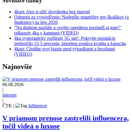
Súvisiace články
4kast: Ako si užiť dovolenku bez starostí
Odmena za vysvedčenie: Najlepšie smartfóny pre školákov (a
študentov) na leto 2026
“Na drahom paušále u svojho operátora preplatíš aj gate!”
odkazuje 4ka v kampani (VIDEO)
4ka systematicky rozširuje 5G sieť: Pokrytie populácie
prekročilo 53,5 percenta, prioritou zostáva kvalita a kapacita
4kast: Chráňte svoj biznis pred výpadkami a hrozbami
(VIDEO)
Najnovšie
06.08.2026
|
Internet
|
ČTK
|
Influencer
V priamom prenose zastrelili influencera,
točil videá o luxuse