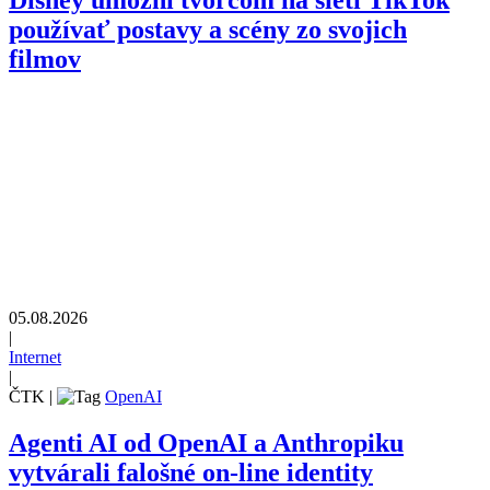
Disney umožní tvorcom na sieti TikTok
používať postavy a scény zo svojich
filmov
05.08.2026
|
Internet
|
ČTK
|
OpenAI
Agenti AI od OpenAI a Anthropiku
vytvárali falošné on-line identity