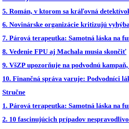
5.
Román, v ktorom sa kráľovná detektívok
6.
Novinárske organizácie kritizujú vyhý
7.
Párová terapeutka: Samotná láska na fun
8.
Vedenie FPU aj Machala musia skončiť
9.
VšZP upozorňuje na podvodnú kampaň, po
10.
Finančná správa varuje: Podvodníci lá
Stručne
1.
Párová terapeutka: Samotná láska na fun
2.
10 fascinujúcich prípadov nespravodli