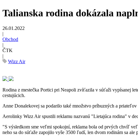
Talianska rodina dokázala naplni
26.01.2022
|
Obchod
|
ČTK
|
Wizz Air
Rodina z mestečka Portici pri Neapoli zvíťazila v súťaži vypísanej le
cestujúcich.
Anne Donalekovej sa podarilo také množstvo príbuzných a priateľov 
Aerolinky Wizz Air spustili reklamu nazvanú "Lietajúca rodina" v de
"S výsledkom sme veľmi spokojní, reklama bola od prvých chvíľ veľ
neho sa do súťaže zapojilo vyše 3500 ľudí, len dvom rodinám sa ale p