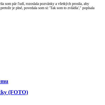
la som pár ľudí, rozoslala pozvánky a všetkých prosila, aby
 pretože je plné, povedala som si: 'Tak som to zvládla'," popísala
kému
ožky (FOTO)