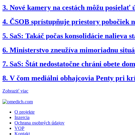
3.
Nové kamery na cestách môžu posielať 
4.
ČSOB sprístupňuje priestory pobočiek 
5.
SaS: Takáč počas konsolidácie nalieva st
6.
Ministerstvo zneužíva mimoriadnu situ
7.
SaS: Štát nedostatočne chráni obete dom
8.
V čom mediálni obhajcovia Penty pri kr
Zobraziť viac
O projekte
Inzercia
Ochrana osobných údajov
VOP
Kontakt