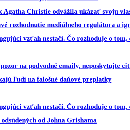
 Agatha Christie odvážila ukázať svoju vl
bavé rozhodnutie mediálneho regulátora a 
gujúci vzťah nestačí. Čo rozhoduje o tom, 
zor na podvodné emaily, neposkytujte citl
kajú ľudí na falošné daňové preplatky
gujúci vzťah nestačí. Čo rozhoduje o tom, 
vo odsúdených od Johna Grishama