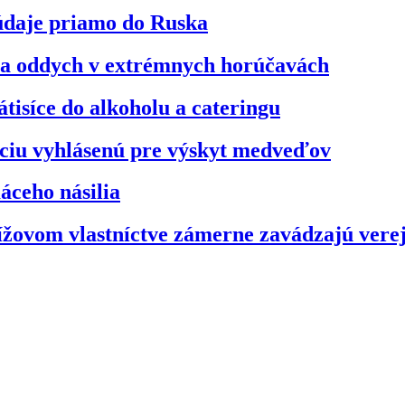
údaje priamo do Ruska
na oddych v extrémnych horúčavách
átisíce do alkoholu a cateringu
áciu vyhlásenú pre výskyt medveďov
áceho násilia
ížovom vlastníctve zámerne zavádzajú vere