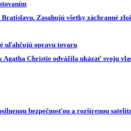
estovaním
ratislavu. Zasahujú všetky záchranné zl
ré uľahčujú opravu tovaru
 Agatha Christie odvážila ukázať svoju vl
silnenou bezpečnosťou a rozšírenou satelit