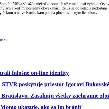
m fanúšička súťaží a niekoľko som ich už v minulosti vyhrala. Oslovi
očný syn a keď mi posledný človek hlásil, že už sa do lietadla nedostane,
a gréckom ostrove Korfu, kam poletia plne obsadeným lietadlom.
ensku
ali falošné on-line identity
že STVR poskytuje priestor Igorovi Bukovs
ratislavu. Zasahujú všetky záchranné zl
o Momo ukazuje, ako sa im brániť