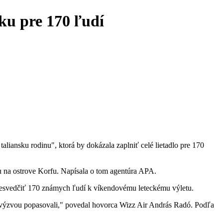
nku pre 170 ľudí
taliansku rodinu", ktorá by dokázala zaplniť celé lietadlo pre 170
u na ostrove Korfu. Napísala o tom agentúra APA.
 presvedčiť 170 známych ľudí k víkendovému leteckému výletu.
u výzvou popasovali," povedal hovorca Wizz Air András Radó. Podľa