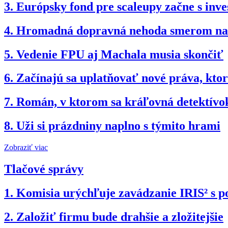
3.
Európsky fond pre scaleupy začne s inv
4.
Hromadná dopravná nehoda smerom na B
5.
Vedenie FPU aj Machala musia skončiť
6.
Začínajú sa uplatňovať nové práva, kto
7.
Román, v ktorom sa kráľovná detektívok
8.
Uži si prázdniny naplno s týmito hrami
Zobraziť viac
Tlačové správy
1.
Komisia urýchľuje zavádzanie IRIS² s po
2.
Založiť firmu bude drahšie a zložitejšie