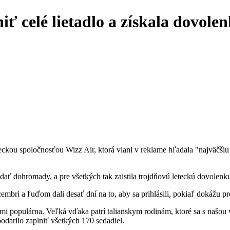
ť celé lietadlo a získala dovole
teckou spoločnosťou Wizz Air, ktorá vlani v reklame hľadala "najväčšiu 
dať dohromady, a pre všetkých tak zaistila trojdňovú leteckú dovolenk
cembri a ľuďom dali desať dní na to, aby sa prihlásili, pokiaľ dokážu
mi populárna. Veľká vďaka patrí talianskym rodinám, ktoré sa s našo
odarilo zaplniť všetkých 170 sedadiel.