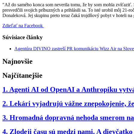
"Až do samého konca som neverila tomu, že by som mohla zvíťaziť. So
presvedčili svojich príbuzných a prihlásili sa. To isté urobil môj 21-r
Donaleková. Jej skupinu preto teraz čaká trojdňový pobyt v hoteli n
Zdieľať na Facebook
Súvisiace články
Agentúra DIVINO zastreší PR komunikáciu Wizz Air na Slov
Najnovšie
Najčítanejšie
1.
Agenti AI od OpenAI a Anthropiku vytvár
2.
Lekári vyjadrujú vážne znepokojenie, 
3.
Hromadná dopravná nehoda smerom na B
4.
Zlodeji času sú medzi nami. A dievčatk