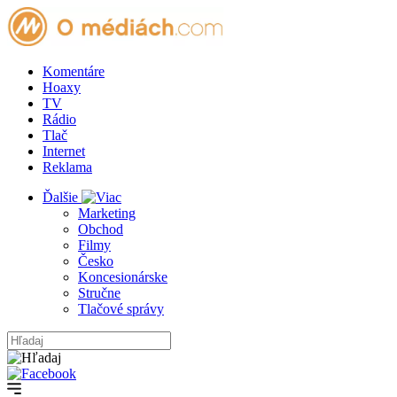
Komentáre
Hoaxy
TV
Rádio
Tlač
Internet
Reklama
Ďalšie
Marketing
Obchod
Filmy
Česko
Koncesionárske
Stručne
Tlačové správy