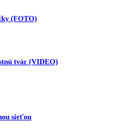
ožky (FOTO)
astnú tvár (VIDEO)
nou sieťou