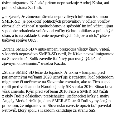
tisíce migrantov. Nič také pritom nepresadzuje Andrej Kiska, ani
politická strana Za ľudí.
„Je zjavné, že zámerom šírenia nepravdivých informácií stranou
SMER-SD je poškodiť politických protivníkov v očiach voličov,
ohroziť ich vážnosť u spoluobčanov a spôsobiť im inú vážnu ujmu
v podobe odradenia voličov od voľby týchto politikov a politických
strán, a to na základe šírenie nepravdivých údajov o nich,“ píše v
tlačovej správe OKS.
„Strana SMER-SD v antikampani prekročila všetky čiary. Videá,
v ktorých nepravdivo SMER-SD tvrdí, že Kiska navozí imigrantov
na Slovensko či Sulík zavedie 6-dňový pracovný týždeň, sú
zjavným ohováraním,“ uvádza Kazda.
„Strane SMER-SD tečie do topánok. A tak sa v kampani pred
parlamentnými voľbami 2020 uchyľuje k strašeniu ľudí príchodom
migrantov či utečencov na Slovensko rovnako, ako to Fico a spol.
robili pred voľbami do Národnej rady SR v roku 2016. Situácia sa
však zmenila. Kým pred voľbami 2016 Fico a SMER-SD ťažili
z obáv ľudí z dôsledkov prebiehajúcej utečeneckej krízy a snahy
Angely Merkel riešiť ju, dnes SMER-SD straší ľudí vymysleným
príbehom, že migrantov na Slovensko navezie opozícia,“ povedal
Petrovič, ktorý spolu s Kazdom kandiduje za stranu SaS.