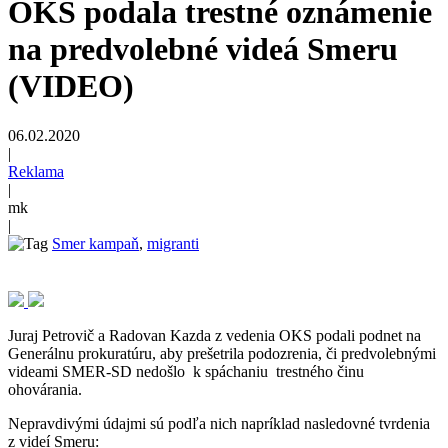
OKS podala trestné oznámenie
na predvolebné videá Smeru
(VIDEO)
06.02.2020
|
Reklama
|
mk
|
Smer kampaň
,
migranti
Juraj Petrovič a Radovan Kazda z vedenia OKS podali podnet na
Generálnu prokuratúru, aby prešetrila podozrenia, či predvolebnými
videami SMER-SD nedošlo k spáchaniu trestného činu
ohovárania.
Nepravdivými údajmi sú podľa nich napríklad nasledovné tvrdenia
z videí Smeru: