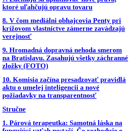
ktoré uľahčujú opravu tovaru
8.
V čom mediálni obhajcovia Penty pri
krížovom vlastníctve zámerne zavádzajú
verejnosť
9.
Hromadná dopravná nehoda smerom
na Bratislavu. Zasahujú všetky záchranné
zložky (FOTO)
10.
Komisia začína presadzovať pravidlá
aktu o umelej inteligencii a nové
požiadavky na transparentnosť
Stručne
1.
Párová terapeutka: Samotná láska na
fungujúci vzťah nestačí. Čo rozhoduje o