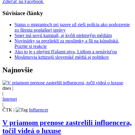
Zdieľať na Facebook
Súvisiace články
Status o migrantoch pri jazere už rieši polícia ako podozrenie
zo šírenia poplašnej správy
Smer má novú kampaň, aj kvôli niektorým médiám
Novinárky sa prezliekli za moslimky a šli na kúpaliská.
Pozrite si reakcie
Ako to je s plnými fľašami piva, Lidlom a nenávisťou
Moslimovia kritizujú slovenské médiá aj politikov
Najnovšie
dnes |
|
Internet
|
ČTK
|
Influencer
V priamom prenose zastrelili influencera,
točil videá o luxuse