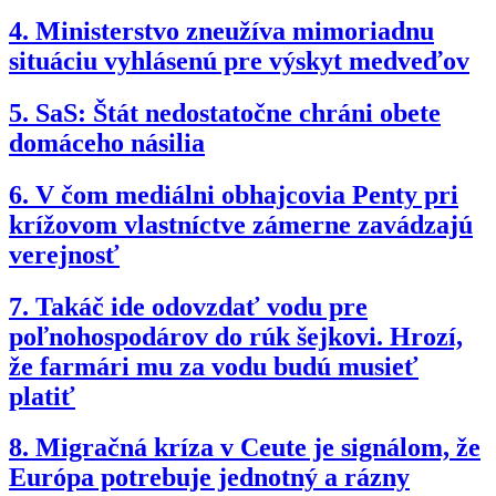
4.
Ministerstvo zneužíva mimoriadnu
situáciu vyhlásenú pre výskyt medveďov
5.
SaS: Štát nedostatočne chráni obete
domáceho násilia
6.
V čom mediálni obhajcovia Penty pri
krížovom vlastníctve zámerne zavádzajú
verejnosť
7.
Takáč ide odovzdať vodu pre
poľnohospodárov do rúk šejkovi. Hrozí,
že farmári mu za vodu budú musieť
platiť
8.
Migračná kríza v Ceute je signálom, že
Európa potrebuje jednotný a rázny