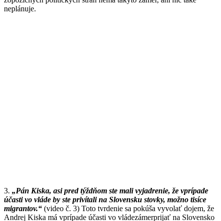
neplánuje.
3.
„Pán Kiska, asi pred týždňom ste mali vyjadrenie, že vprípade
účasti vo vláde by ste privítali na Slovensku stovky, možno tisíce
migrantov.“
(video č. 3) Toto tvrdenie sa pokúša vyvolať dojem, že
Andrej Kiska má vprípade účasti vo vládezámerprijať na Slovensko