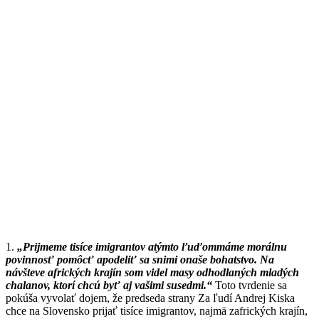
1.
„Prijmeme tisíce imigrantov atýmto ľuďommáme morálnu
povinnosť pomôcť apodeliť sa snimi onaše bohatstvo. Na
návšteve afrických krajín som videl masy odhodlaných mladých
chalanov, ktorí chcú byť aj vašimi susedmi.“
Toto tvrdenie sa
pokúša vyvolať dojem, že predseda strany Za ľudí Andrej Kiska
chce na Slovensko prijať tisíce imigrantov, najmä zafrických krajín,