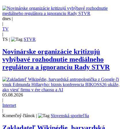
dnes |
|
TV
|
TS
|
STVR
Novinárske organizácie kritizujú
vyhýbavé rozhodnutie mediálneho
regulátora a ignoranciu Rady STVR
05.08.2026
|
Internet
|
Komerčný článok
|
Slovenská sporiteľňa
Zakladateľ Wikipédie, harvardská