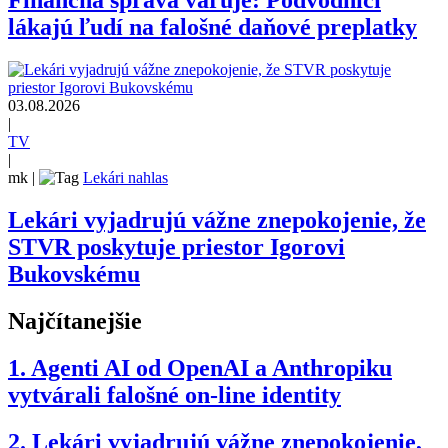
Finančná správa varuje: Podvodníci
lákajú ľudí na falošné daňové preplatky
03.08.2026
|
TV
|
mk
|
Lekári nahlas
Lekári vyjadrujú vážne znepokojenie, že
STVR poskytuje priestor Igorovi
Bukovskému
Najčítanejšie
1.
Agenti AI od OpenAI a Anthropiku
vytvárali falošné on-line identity
2.
Lekári vyjadrujú vážne znepokojenie,