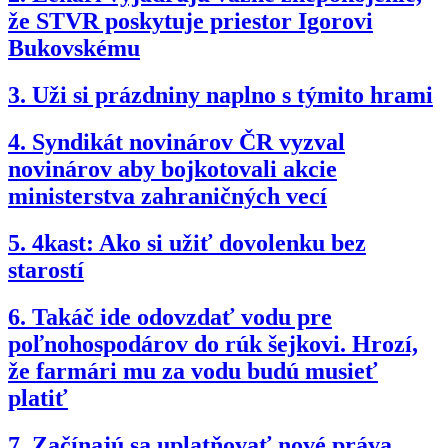
že STVR poskytuje priestor Igorovi
Bukovskému
3.
Uži si prázdniny naplno s týmito hrami
4.
Syndikát novinárov ČR vyzval
novinárov aby bojkotovali akcie
ministerstva zahraničných vecí
5.
4kast: Ako si užiť dovolenku bez
starostí
6.
Takáč ide odovzdať vodu pre
poľnohospodárov do rúk šejkovi. Hrozí,
že farmári mu za vodu budú musieť
platiť
7.
Začínajú sa uplatňovať nové práva,