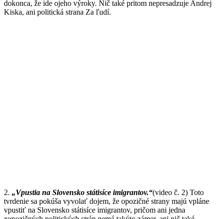
dokonca, že ide ojeho výroky. Nič také pritom nepresadzuje Andrej
Kiska, ani politická strana Za ľudí.
2.
„Vpustia na Slovensko státisíce imigrantov.“
(video č. 2) Toto
tvrdenie sa pokúša vyvolať dojem, že opozičné strany majú vpláne
vpustiť na Slovensko státisíce imigrantov, pričom ani jedna
zopozičných politických strán nemá takýto zámer, ani nič také