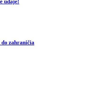
é údaje!
 do zahraničia