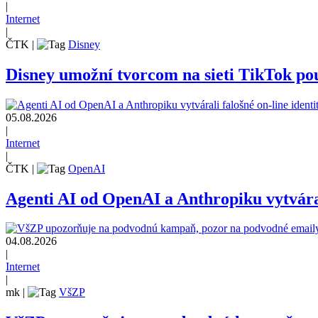
|
Internet
|
ČTK
|
Disney
Disney umožní tvorcom na sieti TikTok pou
05.08.2026
|
Internet
|
ČTK
|
OpenAI
Agenti AI od OpenAI a Anthropiku vytvárali
04.08.2026
|
Internet
|
mk
|
VšZP