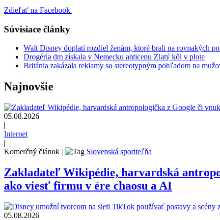
Zdieľať na Facebook
Súvisiace články
Walt Disney doplatí rozdiel ženám, ktoré brali na rovnakých p
Drogéria dm získala v Nemecku anticenu Zlatý kôl v plote
Británia zakázala reklamy so stereotypným pohľadom na muž
Najnovšie
05.08.2026
|
Internet
|
Komerčný článok
|
Slovenská sporiteľňa
Zakladateľ Wikipédie, harvardská antrop
ako viesť firmu v ére chaosu a AI
05.08.2026