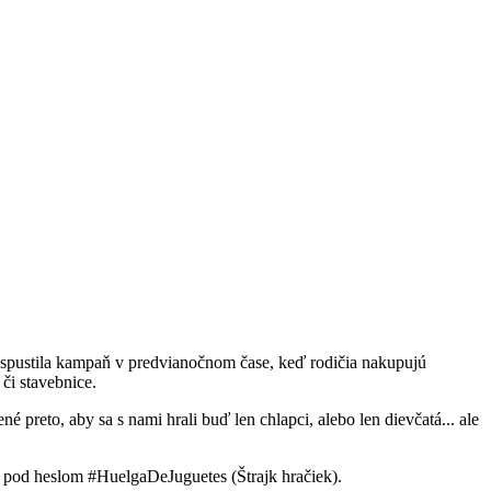
a spustila kampaň v predvianočnom čase, keď rodičia nakupujú
či stavebnice.
 preto, aby sa s nami hrali buď len chlapci, alebo len dievčatá... ale
e pod heslom #HuelgaDeJuguetes (Štrajk hračiek).