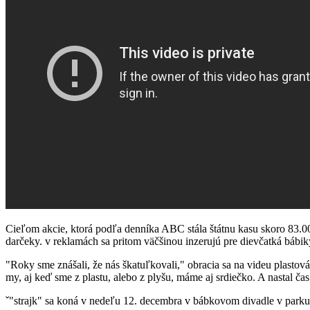
Cieľom akcie, ktorá podľa denníka ABC stála štátnu kasu skoro 83.00
darčeky. v reklamách sa pritom väčšinou inzerujú pre dievčatká bábiky
"Roky sme znášali, že nás škatuľkovali," obracia sa na videu plastová 
my, aj keď sme z plastu, alebo z plyšu, máme aj srdiečko. A nastal čas
ˇ"strajk" sa koná v nedeľu 12. decembra v bábkovom divadle v parku 