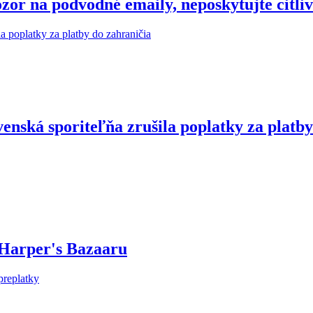
r na podvodné emaily, neposkytujte citliv
enská sporiteľňa zrušila poplatky za platby
 Harper's Bazaaru