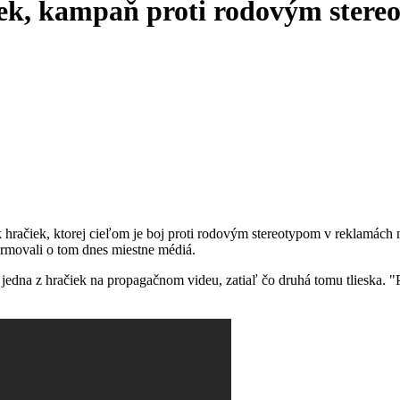
iek, kampaň proti rodovým ster
hračiek, ktorej cieľom je boj proti rodovým stereotypom v reklamách 
formovali o tom dnes miestne médiá.
 jedna z hračiek na propagačnom videu, zatiaľ čo druhá tomu tlieska. "Pr