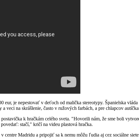
0 eur, je nepestovať v deťoch od malička stereotypy. Španielska vlád
 a veci na skrášlenie, často v ružových farbách, a pre chlapcov autíčka 
postavička k hračkám celého sveta. "Hovorili nám, že sme boli vytvorené
 povedať: stačí," kričí na videu plastová hračka.
v centre Madridu a pripojiť sa k nemu môžu ľudia aj cez sociálne siet