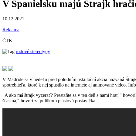
V Španielsku majú Štrajk hrač
10.12.2021
|
Reklama
|
ČTK
|
rodové stereotypy
V Madride sa v nedeľu pred poludním uskutoční akcia nazvaná Štrajk 
spotrebiteľa, ktoré k nej spustilo na internete aj animované video. In
"A ako má štrajk vyzerať? Prestaňte sa v ten deň s nami hrať," hovorí
šťastná," hovorí za pultíkom plastová postavička.