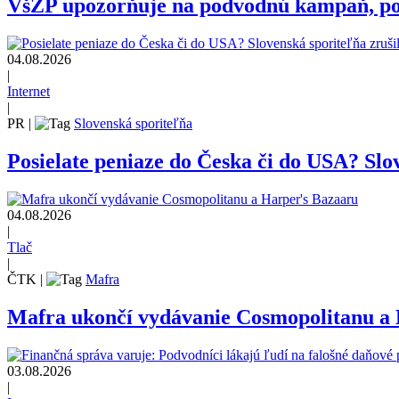
VšZP upozorňuje na podvodnú kampaň, pozo
04.08.2026
|
Internet
|
PR
|
Slovenská sporiteľňa
Posielate peniaze do Česka či do USA? Slov
04.08.2026
|
Tlač
|
ČTK
|
Mafra
Mafra ukončí vydávanie Cosmopolitanu a
03.08.2026
|