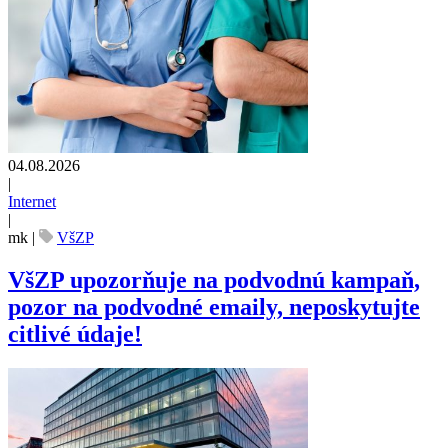
04.08.2026
|
Internet
|
mk
|
VšZP
VšZP upozorňuje na podvodnú kampaň,
pozor na podvodné emaily, neposkytujte
citlivé údaje!