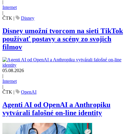
|
Internet
|
ČTK
|
Disney
Disney umožní tvorcom na sieti TikTok
používať postavy a scény zo svojich
filmov
05.08.2026
|
Internet
|
ČTK
|
OpenAI
Agenti AI od OpenAI a Anthropiku
vytvárali falošné on-line identity