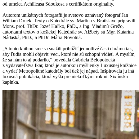
od umelca Achilleasa Sdoukosa s certifikátom originality.
Autorom unikátnych fotografií je svetovo uznávaný fotograf Jan
William Drnek. Texty o Katedrále sv. Martina v Bratislave pripravili
Mons. prof. ThDr. Jozef Haľko, PhD., a Ing. Vladimír Grežo,
autorkami textov o košickej Katedrále sv. Alžbety sú Mgr. Katarína
Nádaská, PhD., a PhDr. Mária Novotná.
„S touto knihou sme sa snažili priblížiť jednotlivé časti chrámu tak,
aby ľudia mohli objaviť veci, ktoré nie sú schopní vidieť. A myslím,
že sa nám to aj podarilo,“ povedala Gabriela Belopotocká
z vydavateľstva Ikar, ktorá je autorkou myšlienky Luxusnej knižnice
a vydať Metropolitné katedrály bol tiež jej nápad. Inšpirovala ju iná
luxusná publikácia, ktorá vyšla pre niekoľkými rokmi: Sixtínska
kaplnka.