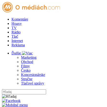
Komentáre
Hoaxy
TV
Rádio
Tlač
Internet
Reklama
Ďalšie
Marketing
Obchod
Filmy
Česko
Koncesionárske
Stručne
Tlačové správy