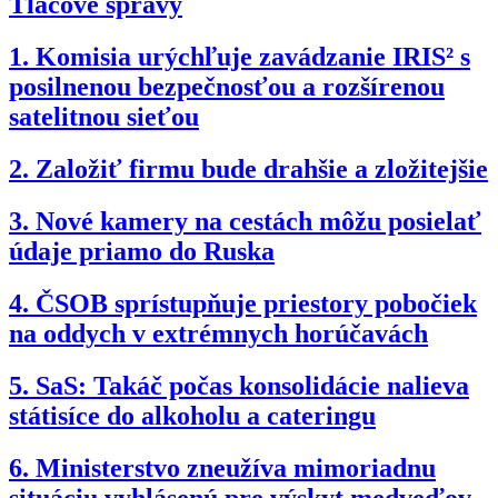
Tlačové správy
1.
Komisia urýchľuje zavádzanie IRIS² s
posilnenou bezpečnosťou a rozšírenou
satelitnou sieťou
2.
Založiť firmu bude drahšie a zložitejšie
3.
Nové kamery na cestách môžu posielať
údaje priamo do Ruska
4.
ČSOB sprístupňuje priestory pobočiek
na oddych v extrémnych horúčavách
5.
SaS: Takáč počas konsolidácie nalieva
státisíce do alkoholu a cateringu
6.
Ministerstvo zneužíva mimoriadnu
situáciu vyhlásenú pre výskyt medveďov