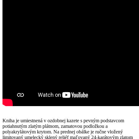
Kniha je umiestnená v ozdobnej kazete s pevným podstavcom
potiahnutým zlatým plátnom, zamatovou podložkou a
polyakrylátovým krytom. Na prednej obálke je ručne vložený
limitovaný umelecký sklený reliéf maľovaný 24-karátovým zlatom