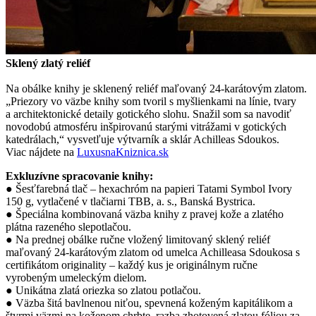
Sklený zlatý reliéf
Na obálke knihy je sklenený reliéf maľovaný 24-karátovým zlatom.
„Priezory vo väzbe knihy som tvoril s myšlienkami na línie, tvary
a architektonické detaily gotického slohu. Snažil som sa navodiť
novodobú atmosféru inšpirovanú starými vitrážami v gotických
katedrálach,“ vysvetľuje výtvarník a sklár Achilleas Sdoukos.
Viac nájdete na
LuxusnaKniznica.sk
Exkluzívne spracovanie knihy:
● Šesťfarebná tlač – hexachróm na papieri Tatami Symbol Ivory
150 g, vytlačené v tlačiarni TBB, a. s., Banská Bystrica.
● Špeciálna kombinovaná väzba knihy z pravej kože a zlatého
plátna razeného slepotlačou.
● Na prednej obálke ručne vložený limitovaný sklený reliéf
maľovaný 24-karátovým zlatom od umelca Achilleasa Sdoukosa s
certifikátom originality – každý kus je originálnym ručne
vyrobeným umeleckým dielom.
● Unikátna zlatá oriezka so zlatou potlačou.
● Väzba šitá bavlnenou niťou, spevnená koženým kapitálikom a
štyrmi väzmi na koženom chrbte, razba zhotovená zlatou fóliou za