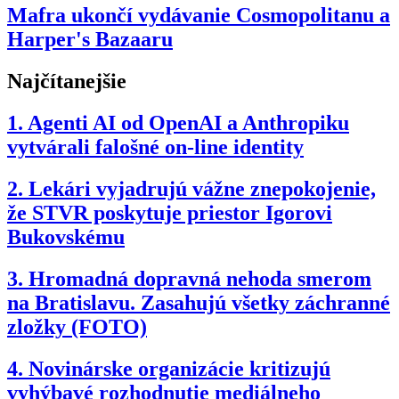
Mafra ukončí vydávanie Cosmopolitanu a
Harper's Bazaaru
Najčítanejšie
1.
Agenti AI od OpenAI a Anthropiku
vytvárali falošné on-line identity
2.
Lekári vyjadrujú vážne znepokojenie,
že STVR poskytuje priestor Igorovi
Bukovskému
3.
Hromadná dopravná nehoda smerom
na Bratislavu. Zasahujú všetky záchranné
zložky (FOTO)
4.
Novinárske organizácie kritizujú
vyhýbavé rozhodnutie mediálneho