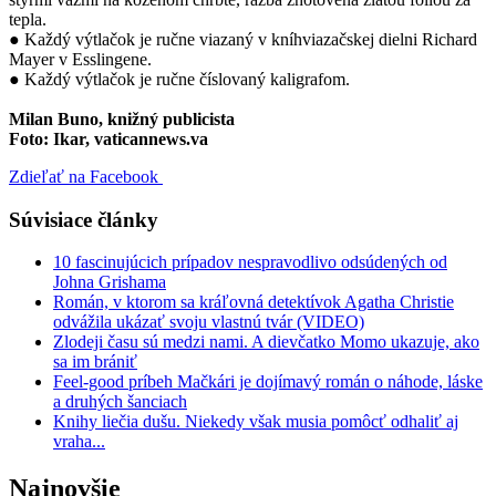
tepla.
● Každý výtlačok je ručne viazaný v kníhviazačskej dielni Richard
Mayer v Esslingene.
● Každý výtlačok je ručne číslovaný kaligrafom.
Milan Buno, knižný publicista
Foto: Ikar, vaticannews.va
Zdieľať na Facebook
Súvisiace články
10 fascinujúcich prípadov nespravodlivo odsúdených od
Johna Grishama
Román, v ktorom sa kráľovná detektívok Agatha Christie
odvážila ukázať svoju vlastnú tvár (VIDEO)
Zlodeji času sú medzi nami. A dievčatko Momo ukazuje, ako
sa im brániť
Feel-good príbeh Mačkári je dojímavý román o náhode, láske
a druhých šanciach
Knihy liečia dušu. Niekedy však musia pomôcť odhaliť aj
vraha...
Najnovšie