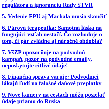
regulátora a ignoranciu Rady STVR
5.
Vedenie FPU aj Machala musia skončiť
6.
Párová terapeutka: Samotná láska na
fungujúci vzťah nestačí. Čo rozhoduje o
tom, či pár zvládne aj náročné obdobia?
7.
VšZP upozorňuje na podvodnú
kampaň, pozor na podvodné emaily,
neposkytujte citlivé údaje!
8.
Finančná správa varuje: Podvodníci
lákajú ľudí na falošné daňové preplatky
9.
Nové kamery na cestách môžu posielať
údaje priamo do Ruska