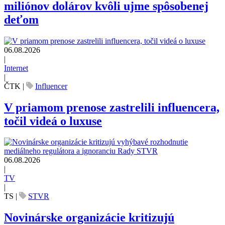
miliónov dolárov kvôli ujme spôsobenej
deťom
06.08.2026
|
Internet
|
ČTK
|
Influencer
V priamom prenose zastrelili influencera,
točil videá o luxuse
06.08.2026
|
TV
|
TS
|
STVR
Novinárske organizácie kritizujú