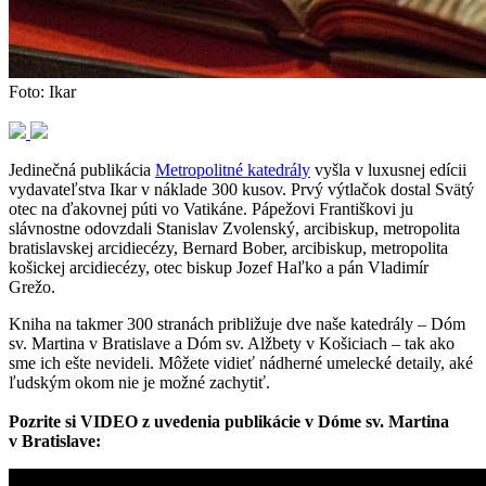
Foto: Ikar
Jedinečná publikácia
Metropolitné katedrály
vyšla v luxusnej edícii
vydavateľstva Ikar v náklade 300 kusov. Prvý výtlačok dostal Svätý
otec na ďakovnej púti vo Vatikáne. Pápežovi Františkovi ju
slávnostne odovzdali Stanislav Zvolenský, arcibiskup, metropolita
bratislavskej arcidiecézy, Bernard Bober, arcibiskup, metropolita
košickej arcidiecézy, otec biskup Jozef Haľko a pán Vladimír
Grežo.
Kniha na takmer 300 stranách približuje dve naše katedrály – Dóm
sv. Martina v Bratislave a Dóm sv. Alžbety v Košiciach – tak ako
sme ich ešte nevideli. Môžete vidieť nádherné umelecké detaily, aké
ľudským okom nie je možné zachytiť.
Pozrite si VIDEO z uvedenia publikácie v Dóme sv. Martina
v Bratislave: