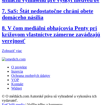
7.
SaS: Štát nedostatočne chráni obete
domáceho násilia
8.
V čom mediálni obhajcovia Penty pri
krížovom vlastníctve zámerne zavádzajú
verejnosť
Zobraziť viac
O projekte
Inzercia
Ochrana osobných údajov
VOP
Kontakt
Widget
© O médiách.com Autorské práva sú vyhradené a vykonáva ich
vydavateľ.
FatChilli.media
| Vyššie tržby z bannerov