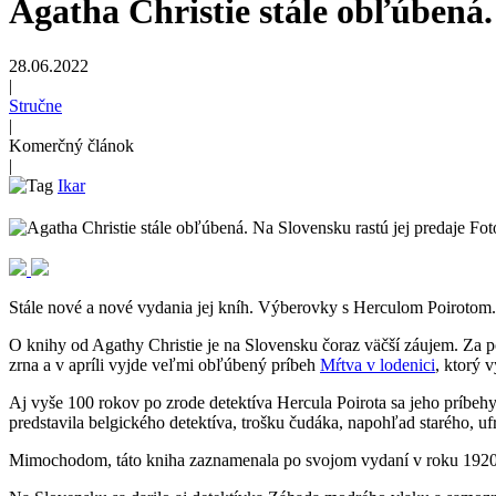
Agatha Christie stále obľúbená.
28.06.2022
|
Stručne
|
Komerčný článok
|
Ikar
Fot
Stále nové a nové vydania jej kníh. Výberovky s Herculom Poirotom.
O knihy od Agathy Christie je na Slovensku čoraz väčší záujem. Za p
zrna a v apríli vyjde veľmi obľúbený príbeh
Mŕtva v lodenici
, ktorý 
Aj vyše 100 rokov po zrode detektíva Hercula Poirota sa jeho príbeh
predstavila belgického detektíva, trošku čudáka, napohľad starého, ufr
Mimochodom, táto kniha zaznamenala po svojom vydaní v roku 1920 le