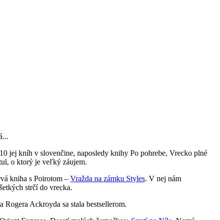
...
10 jej kníh v slovenčine, naposledy knihy Po pohrebe, Vrecko plné
tul, o ktorý je veľký záujem.
rvá kniha s Poirotom –
Vražda na zámku Styles
. V nej nám
šetkých strčí do vrecka.
 Rogera Ackroyda sa stala bestsellerom.