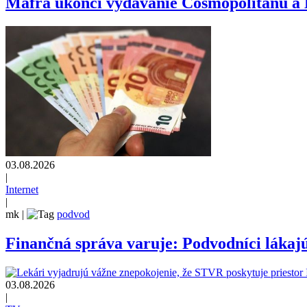
Mafra ukončí vydávanie Cosmopolitanu a
03.08.2026
|
Internet
|
mk
|
podvod
Finančná správa varuje: Podvodníci lákajú
03.08.2026
|