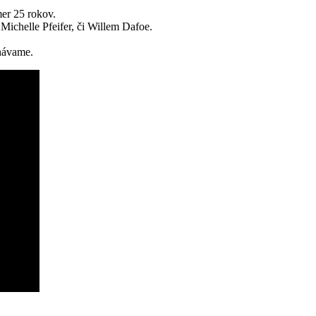
mer 25 rokov.
ichelle Pfeifer, či Willem Dafoe.
tnávame.