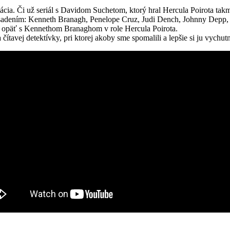
ptácia. Či už seriál s Davidom Suchetom, ktorý hral Hercula Poirota tak
sadením: Kenneth Branagh, Penelope Cruz, Judi Dench, Johnny Depp, M
e, opäť s Kennethom Branaghom v role Hercula Poirota.
čítavej detektívky, pri ktorej akoby sme spomalili a lepšie si ju vychu