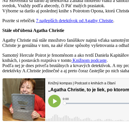
Na Slovensku sa darilo aj detektívka Záhada modrého vlaku a samozr
svedok, Vraždy podľa abecedy, či Päť malých prasiatok.
Výborne sa darilo aj poslednej knihe s Poirotom Opona, ktorú Christi
Pozrite si rebríček
7 najlepších detektívok od Agathy Christie
.
Stále obľúbená Agatha Christie
Agathy Christie má stále množstvo fanúšikov najmä vďaka samotným p
Christie je geniálna v tom, na aké rôzne spôsoby vyšetrovania a odhaľo
Samotný Hercule Poirot je fenoménom a ako tvrdí Daniela Kapitáňová, 
knihách, i postavách rozpráva v tomto
Knižnom podcaste
.
Podľa nej je dnes priveľa brutálnych a krvavých detektívok. A my pr
detektívky A.Christie jedinečné a aj preto čoraz častejšie po nich siah