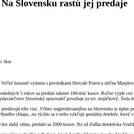
 Na Slovensku rastú jej predaje
o: Ikar
 Veľké luxusné vydania s poviedkami Hercule Poirot a slečna Marplová
osledných 5 rokov sa predalo takmer 100-tisíc kusov. Ročne vyjde cez 
vydavateľstvo Slovenský spisovateľ považuje za tzv. trojáčkový. Teda ti
y predávajú ešte viac. Vôbec najpredávanejšou na Slovensku je úplne p
flaného chlapa...no rýchlo sa z neho vykľuje geniálny detektív, ktorý v
n slabý ohlas, predalo sa 2000 kusov. No už ďalšia detektívka Vražda