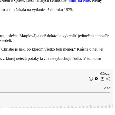
v Orient Exprese, Desať malých černoškov,
Smrť na Níle
, Nemý
zoru a tam čakala na vydanie až do roku 1975.
, i slečna Marplová) a tiež dokázala vykresliť jedinečnú atmosféru.
 sedeli.
ristie je liek, po ktorom všetko bolí menej.“ Krásne o nej, jej
, z ktorej netečú potoky krvi a nevybuchujú ľudia. V tomto sú