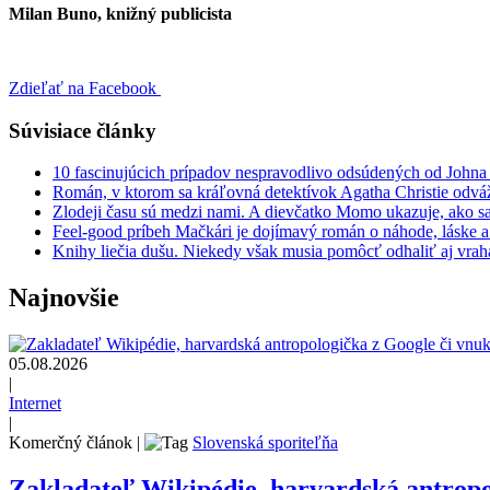
Milan Buno, knižný publicista
Zdieľať na Facebook
Súvisiace články
10 fascinujúcich prípadov nespravodlivo odsúdených od John
Román, v ktorom sa kráľovná detektívok Agatha Christie odvá
Zlodeji času sú medzi nami. A dievčatko Momo ukazuje, ako sa
Feel-good príbeh Mačkári je dojímavý román o náhode, láske a
Knihy liečia dušu. Niekedy však musia pomôcť odhaliť aj vraha
Najnovšie
05.08.2026
|
Internet
|
Komerčný článok
|
Slovenská sporiteľňa
Zakladateľ Wikipédie, harvardská antrop