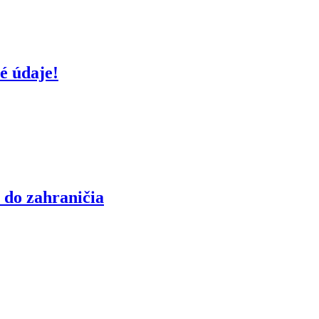
é údaje!
 do zahraničia