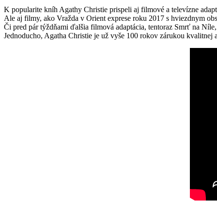
K popularite kníh Agathy Christie prispeli aj filmové a televízne ada
Ale aj filmy, ako Vražda v Orient exprese roku 2017 s hviezdnym ob
Či pred pár týždňami ďalšia filmová adaptácia, tentoraz Smrť na Níl
Jednoducho, Agatha Christie je už vyše 100 rokov zárukou kvalitnej a 