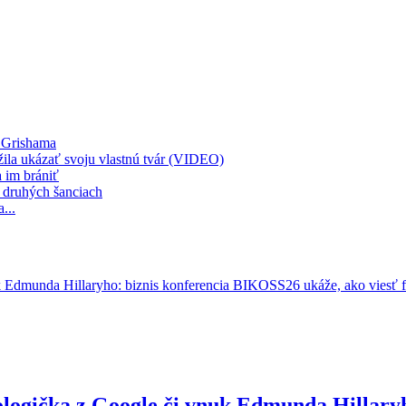
a Grishama
žila ukázať svoju vlastnú tvár (VIDEO)
 im brániť
 druhých šanciach
...
ologička z Google či vnuk Edmunda Hillary