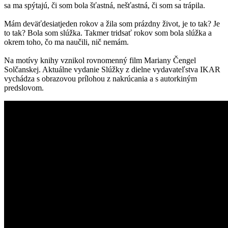
sa ma spýtajú, či som bola šťastná, nešťastná, či som sa trápila.
Mám deväťdesiatjeden rokov a žila som prázdny život, je to tak? Je
to tak? Bola som slúžka. Takmer tridsať rokov som bola slúžka a
okrem toho, čo ma naučili, nič nemám.
Na motívy knihy vznikol rovnomenný film Mariany Čengel
Solčanskej. Aktuálne vydanie Slúžky z dielne vydavateľstva IKAR
vychádza s obrazovou prílohou z nakrúcania a s autorkiným
predslovom.