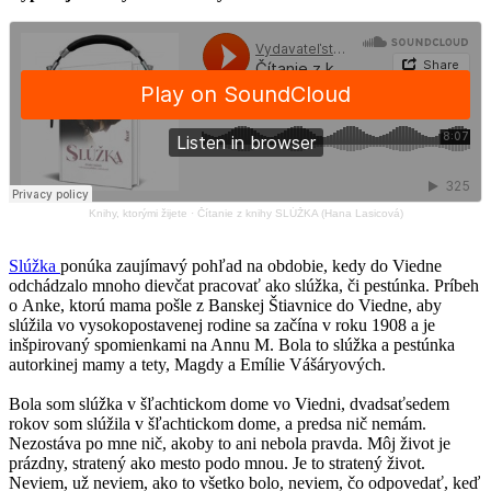
Knihy, ktorými žijete
·
Čítanie z knihy SLÚŽKA (Hana Lasicová)
Slúžka
ponúka zaujímavý pohľad na obdobie, kedy do Viedne
odchádzalo mnoho dievčat pracovať ako slúžka, či pestúnka. Príbeh
o Anke, ktorú mama pošle z Banskej Štiavnice do Viedne, aby
slúžila vo vysokopostavenej rodine sa začína v roku 1908 a je
inšpirovaný spomienkami na Annu M. Bola to slúžka a pestúnka
autorkinej mamy a tety, Magdy a Emílie Vášáryových.
Bola som slúžka v šľachtickom dome vo Viedni, dvadsaťsedem
rokov som slúžila v šľachtickom dome, a predsa nič nemám.
Nezostáva po mne nič, akoby to ani nebola pravda. Môj život je
prázdny, stratený ako mesto podo mnou. Je to stratený život.
Neviem, už neviem, ako to všetko bolo, neviem, čo odpovedať, keď