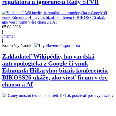
regulátora a ignoranciu Rady STVR
05.08.2026
|
Internet
|
Komerčný článok
|
Slovenská sporiteľňa
Zakladateľ Wikipédie, harvardská
antropologička z Google či vnuk
Edmunda Hillaryho: biznis konferencia
BIKOSS26 ukáže, ako viesť firmu v ére
chaosu a AI
05.08.2026
|
Internet