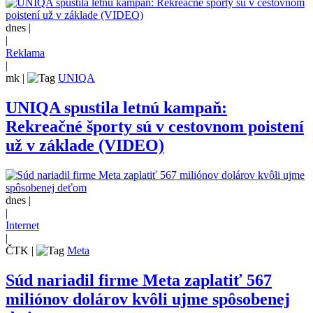
dnes |
|
Reklama
|
mk
|
UNIQA
UNIQA spustila letnú kampaň:
Rekreačné športy sú v cestovnom poistení
už v základe (VIDEO)
dnes |
|
Internet
|
ČTK
|
Meta
Súd nariadil firme Meta zaplatiť 567
miliónov dolárov kvôli ujme spôsobenej