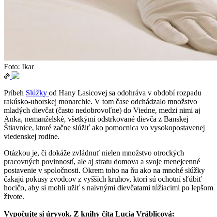
Foto: Ikar
Príbeh
Slúžky
od Hany Lasicovej sa odohráva v období rozpadu
rakúsko-uhorskej monarchie. V tom čase odchádzalo množstvo
mladých dievčat (často nedobrovoľne) do Viedne, medzi nimi aj
Anka, nemanželské, všetkými odstrkované dievča z Banskej
Štiavnice, ktoré začne slúžiť ako pomocnica vo vysokopostavenej
viedenskej rodine.
Otázkou je, či dokáže zvládnuť nielen množstvo otrockých
pracovných povinností, ale aj stratu domova a svoje menejcenné
postavenie v spoločnosti. Okrem toho na ňu ako na mnohé slúžky
čakajú pokusy zvodcov z vyšších kruhov, ktorí sú ochotní sľúbiť
hocičo, aby si mohli užiť s naivnými dievčatami túžiacimi po lepšom
živote.
Vypočujte si úryvok. Z knihy číta Lucia Vráblicová: