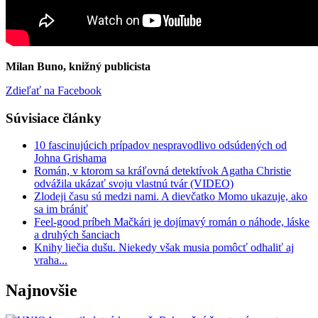
Milan Buno, knižný publicista
Zdieľať na Facebook
Súvisiace články
10 fascinujúcich prípadov nespravodlivo odsúdených od
Johna Grishama
Román, v ktorom sa kráľovná detektívok Agatha Christie
odvážila ukázať svoju vlastnú tvár (VIDEO)
Zlodeji času sú medzi nami. A dievčatko Momo ukazuje, ako
sa im brániť
Feel-good príbeh Mačkári je dojímavý román o náhode, láske
a druhých šanciach
Knihy liečia dušu. Niekedy však musia pomôcť odhaliť aj
vraha...
Najnovšie