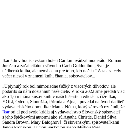
Ikariádu v bratislavskom hoteli Carlton uvádzal moderátor Roman
Juraško a začal citátom slávneho Carla Goldoniho: „Svet je
nádherná kniha, ale nemá cenu pre toho, kto nečíta.“ A tak sa celý
večer niesol v znamení kníh, čítania, spisovateľov...
„Uplynulý rok bol mimoriadne ťažký z viacerých dôvodov, ale
podarilo sa nám dosiahnuť naše ciele. V roku 2022 sme predali viac
ako 1,6 milióna kusov kníh v našich šiestich edíciách, čiže Ikar,
YOLi, Odeon, Stonožka, Príroda a Ajna,“ povedal na úvod riaditeľ
vydavateľského domu Ikar Marek Néma, ktorý zároveň oznámil, že
Ikar
prijal pod svoje krídla aj vydavateľstvo Slovenský spisovateľ
s jeho špičkovými autormi ako sú Agatha Christie, Daniel Silva,
Sandra Brown, Mary Baloghová, či slovenskými spisovateľkami
Janou Pronskou, Luciou Saskovou alebo Miškou Ries.