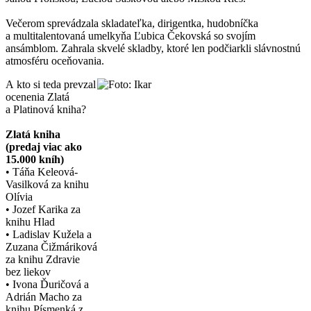
Večerom sprevádzala skladateľka, dirigentka, hudobníčka
a multitalentovaná umelkyňa Ľubica Čekovská so svojím
ansámblom. Zahrala skvelé skladby, ktoré len podčiarkli slávnostnú
atmosféru oceňovania.
A kto si teda prevzal
ocenenia Zlatá
a Platinová kniha?
Zlatá kniha
(predaj viac ako
15.000 kníh)
• Táňa Keleová-
Vasilková za knihu
Olívia
• Jozef Karika za
knihu Hlad
• Ladislav Kužela a
Zuzana Čižmáriková
za knihu Zdravie
bez liekov
• Ivona Ďuričová a
Adrián Macho za
knihu Písmenká z