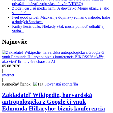
odvážila ukázať svoju vlastnú tvár (VIDEO)
Zlodeji času sú medzi nami. A dievčatko Momo ukazuje, ako
sa im brániť
Feel-good príbeh Mačkári je dojímavý román o náhode, láske
a druhých šanciach
Knihy liečia dušu. Niekedy však musia pomôcť odhaliť aj
vraha...
Najnovšie
05.08.2026
|
Internet
|
Komerčný článok
|
Slovenská sporiteľňa
Zakladateľ Wikipédie, harvardská
antropologička z Google či vnuk
Edmunda Hillaryho: biznis konferencia