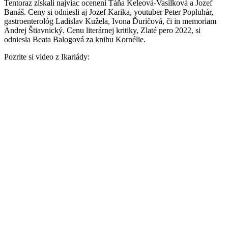
Tentoraz získali najviac ocenení Táňa Keleová-Vasilková a Jozef
Banáš. Ceny si odniesli aj Jozef Karika, youtuber Peter Popluhár,
gastroenterológ Ladislav Kužela, Ivona Ďuričová, či in memoriam
Andrej Štiavnický. Cenu literárnej kritiky, Zlaté pero 2022, si
odniesla Beata Balogová za knihu Kornélie.
Pozrite si video z Ikariády: