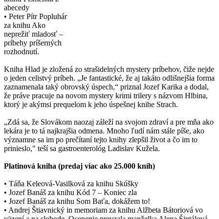
abecedy
• Peter Pítr Popluhár
za knihu Ako
neprežiť mladosť –
príbehy príšerných
rozhodnutí.
Kniha Hlad je zložená zo strašidelných mystery príbehov, čiže nejde
o jeden celistvý príbeh. „Je fantastické, že aj takáto odlišnejšia forma
zaznamenala taký obrovský úspech,“ priznal Jozef Karika a dodal,
že práve pracuje na novom mystery krimi trilery s názvom Hlbina,
ktorý je akýmsi prequelom k jeho úspešnej knihe Strach.
„Zdá sa, že Slovákom naozaj záleží na svojom zdraví a pre mňa ako
lekára je to tá najkrajšia odmena. Mnoho ľudí nám stále píše, ako
významne sa im po prečítaní tejto knihy zlepšil život a čo im to
prinieslo," teší sa gastroenterológ Ladislav Kužela.
Platinová kniha (predaj viac ako 25.000 kníh)
• Táňa Keleová-Vasilková za knihu Skúšky
• Jozef Banáš za knihu Kód 7 – Koniec zla
• Jozef Banáš za knihu Som Baťa, dokážem to!
• Andrej Štiavnický in memoriam za knihu Alžbeta Bátoriová vo
väzení a na slobode. Ocenenie prevzala manželka Alena Šintálová,