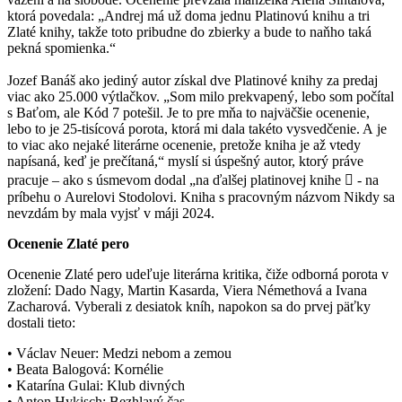
ktorá povedala: „Andrej má už doma jednu Platinovú knihu a tri
Zlaté knihy, takže toto pribudne do zbierky a bude to naňho taká
pekná spomienka.“
Jozef Banáš ako jediný autor získal dve Platinové knihy za predaj
viac ako 25.000 výtlačkov. „Som milo prekvapený, lebo som počítal
s Baťom, ale Kód 7 potešil. Je to pre mňa to najväčšie ocenenie,
lebo to je 25-tisícová porota, ktorá mi dala takéto vysvedčenie. A je
to viac ako nejaké literárne ocenenie, pretože kniha je až vtedy
napísaná, keď je prečítaná,“ myslí si úspešný autor, ktorý práve
pracuje – ako s úsmevom dodal „na ďalšej platinovej knihe  - na
príbehu o Aurelovi Stodolovi. Kniha s pracovným názvom Nikdy sa
nevzdám by mala vyjsť v máji 2024.
Ocenenie Zlaté pero
Ocenenie Zlaté pero udeľuje literárna kritika, čiže odborná porota v
zložení: Dado Nagy, Martin Kasarda, Viera Némethová a Ivana
Zacharová. Vyberali z desiatok kníh, napokon sa do prvej päťky
dostali tieto:
• Václav Neuer: Medzi nebom a zemou
• Beata Balogová: Kornélie
• Katarína Gulai: Klub divných
• Anton Hykisch: Bezhlavý čas