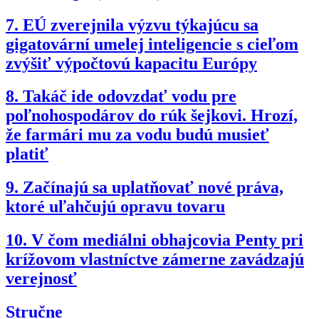
7.
EÚ zverejnila výzvu týkajúcu sa
gigatovární umelej inteligencie s cieľom
zvýšiť výpočtovú kapacitu Európy
8.
Takáč ide odovzdať vodu pre
poľnohospodárov do rúk šejkovi. Hrozí,
že farmári mu za vodu budú musieť
platiť
9.
Začínajú sa uplatňovať nové práva,
ktoré uľahčujú opravu tovaru
10.
V čom mediálni obhajcovia Penty pri
krížovom vlastníctve zámerne zavádzajú
verejnosť
Stručne