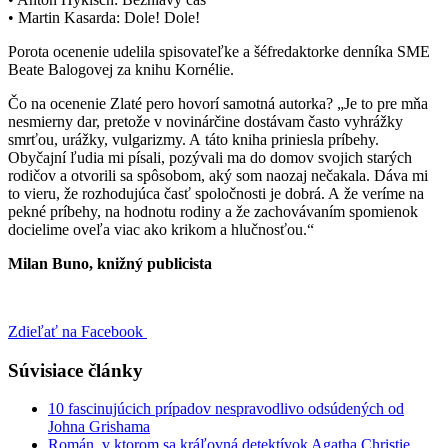
• Martin Kasarda: Dole! Dole!
Porota ocenenie udelila spisovateľke a šéfredaktorke denníka SME
Beate Balogovej za knihu Kornélie.
Čo na ocenenie Zlaté pero hovorí samotná autorka? „Je to pre mňa
nesmierny dar, pretože v novinárčine dostávam často vyhrážky
smrťou, urážky, vulgarizmy. A táto kniha priniesla príbehy.
Obyčajní ľudia mi písali, pozývali ma do domov svojich starých
rodičov a otvorili sa spôsobom, aký som naozaj nečakala. Dáva mi
to vieru, že rozhodujúca časť spoločnosti je dobrá. A že veríme na
pekné príbehy, na hodnotu rodiny a že zachovávaním spomienok
docielime oveľa viac ako krikom a hlučnosťou.“
Milan Buno, knižný publicista
Zdieľať na Facebook
Súvisiace články
10 fascinujúcich prípadov nespravodlivo odsúdených od
Johna Grishama
Román, v ktorom sa kráľovná detektívok Agatha Christie