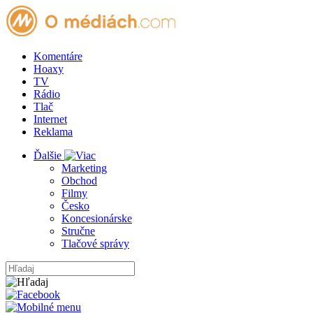
Komentáre
Hoaxy
TV
Rádio
Tlač
Internet
Reklama
Ďalšie
Marketing
Obchod
Filmy
Česko
Koncesionárske
Stručne
Tlačové správy