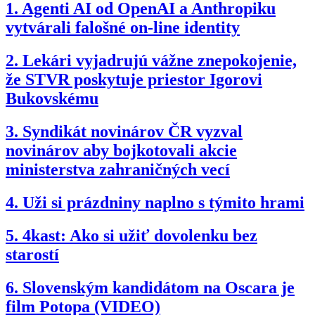
1.
Agenti AI od OpenAI a Anthropiku
vytvárali falošné on-line identity
2.
Lekári vyjadrujú vážne znepokojenie,
že STVR poskytuje priestor Igorovi
Bukovskému
3.
Syndikát novinárov ČR vyzval
novinárov aby bojkotovali akcie
ministerstva zahraničných vecí
4.
Uži si prázdniny naplno s týmito hrami
5.
4kast: Ako si užiť dovolenku bez
starostí
6.
Slovenským kandidátom na Oscara je
film Potopa (VIDEO)