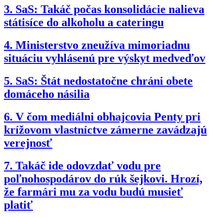
3.
SaS: Takáč počas konsolidácie nalieva
státisíce do alkoholu a cateringu
4.
Ministerstvo zneužíva mimoriadnu
situáciu vyhlásenú pre výskyt medveďov
5.
SaS: Štát nedostatočne chráni obete
domáceho násilia
6.
V čom mediálni obhajcovia Penty pri
krížovom vlastníctve zámerne zavádzajú
verejnosť
7.
Takáč ide odovzdať vodu pre
poľnohospodárov do rúk šejkovi. Hrozí,
že farmári mu za vodu budú musieť
platiť