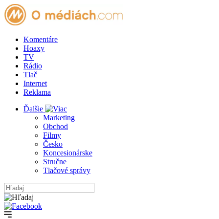
Komentáre
Hoaxy
TV
Rádio
Tlač
Internet
Reklama
Ďalšie
Marketing
Obchod
Filmy
Česko
Koncesionárske
Stručne
Tlačové správy