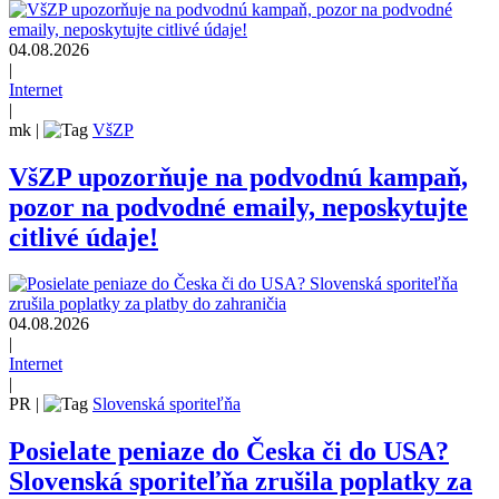
04.08.2026
|
Internet
|
mk
|
VšZP
VšZP upozorňuje na podvodnú kampaň,
pozor na podvodné emaily, neposkytujte
citlivé údaje!
04.08.2026
|
Internet
|
PR
|
Slovenská sporiteľňa
Posielate peniaze do Česka či do USA?
Slovenská sporiteľňa zrušila poplatky za