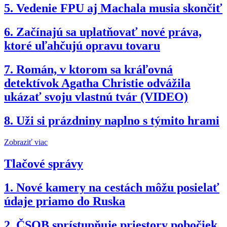
5.
Vedenie FPU aj Machala musia skončiť
6.
Začínajú sa uplatňovať nové práva,
ktoré uľahčujú opravu tovaru
7.
Román, v ktorom sa kráľovná
detektívok Agatha Christie odvážila
ukázať svoju vlastnú tvár (VIDEO)
8.
Uži si prázdniny naplno s týmito hrami
Zobraziť viac
Tlačové správy
1.
Nové kamery na cestách môžu posielať
údaje priamo do Ruska
2.
ČSOB sprístupňuje priestory pobočiek