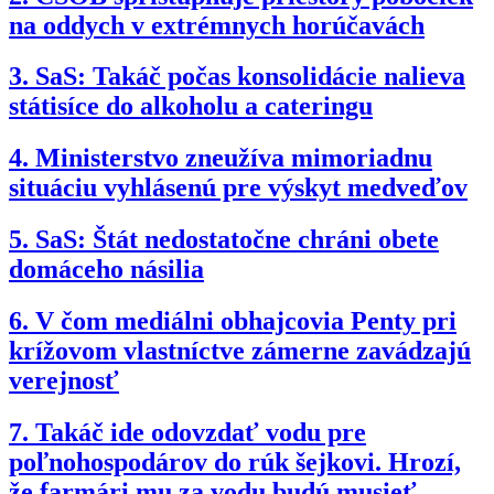
na oddych v extrémnych horúčavách
3.
SaS: Takáč počas konsolidácie nalieva
státisíce do alkoholu a cateringu
4.
Ministerstvo zneužíva mimoriadnu
situáciu vyhlásenú pre výskyt medveďov
5.
SaS: Štát nedostatočne chráni obete
domáceho násilia
6.
V čom mediálni obhajcovia Penty pri
krížovom vlastníctve zámerne zavádzajú
verejnosť
7.
Takáč ide odovzdať vodu pre
poľnohospodárov do rúk šejkovi. Hrozí,
že farmári mu za vodu budú musieť