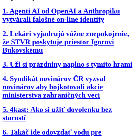
1.
Agenti AI od OpenAI a Anthropiku
vytvárali falošné on-line identity
2.
Lekári vyjadrujú vážne znepokojenie,
že STVR poskytuje priestor Igorovi
Bukovskému
3.
Uži si prázdniny naplno s týmito hrami
4.
Syndikát novinárov ČR vyzval
novinárov aby bojkotovali akcie
ministerstva zahraničných vecí
5.
4kast: Ako si užiť dovolenku bez
starostí
6.
Takáč ide odovzdať vodu pre