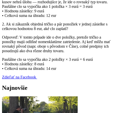
kusov nehrá úlohu — rozhodujúce je, že ide o rovnaký typ tovaru.
Paušálne clo sa vypočíta ako 1 položka × 3 eurá = 3 eurá
• Hodnota zásielky: 9 eurá
• Celková suma na úhradu: 12 eur
2. Ak si zákazník objedná tričko a pár ponožiek v jednej zásielke s
celkovou hodnotou 8 eur, aké clo zaplatí?
Odpoveď: V tomto prípade ide o dve položky, pretože tričko a
ponožky majú odlišné nomenklatúrne zatriedenie. Aj keď môžu mať
rovnaký pôvod (napr. oboje s pôvodom v Číne), colné predpisy ich
posudzujú ako dva rôzne druhy tovaru.
Paušálne clo sa vypočíta ako 2 položky × 3 eurá = 6 eurá
• Hodnota zásielky: 8 eurá
• Celková suma na úhradu: 14 eur
Zdieľať na Facebook
Najnovšie