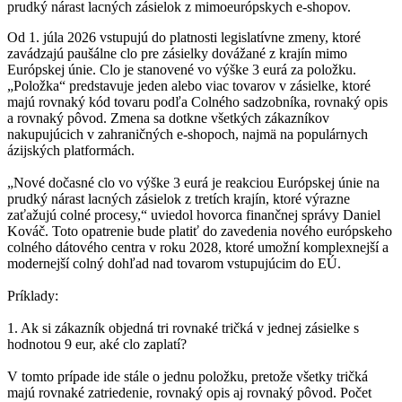
prudký nárast lacných zásielok z mimoeurópskych e-shopov.
Od 1. júla 2026 vstupujú do platnosti legislatívne zmeny, ktoré
zavádzajú paušálne clo pre zásielky dovážané z krajín mimo
Európskej únie. Clo je stanovené vo výške 3 eurá za položku.
„Položka“ predstavuje jeden alebo viac tovarov v zásielke, ktoré
majú rovnaký kód tovaru podľa Colného sadzobníka, rovnaký opis
a rovnaký pôvod. Zmena sa dotkne všetkých zákazníkov
nakupujúcich v zahraničných e‑shopoch, najmä na populárnych
ázijských platformách.
„Nové dočasné clo vo výške 3 eurá je reakciou Európskej únie na
prudký nárast lacných zásielok z tretích krajín, ktoré výrazne
zaťažujú colné procesy,“ uviedol hovorca finančnej správy Daniel
Kováč. Toto opatrenie bude platiť do zavedenia nového európskeho
colného dátového centra v roku 2028, ktoré umožní komplexnejší a
modernejší colný dohľad nad tovarom vstupujúcim do EÚ.
Príklady:
1. Ak si zákazník objedná tri rovnaké tričká v jednej zásielke s
hodnotou 9 eur, aké clo zaplatí?
V tomto prípade ide stále o jednu položku, pretože všetky tričká
majú rovnaké zatriedenie, rovnaký opis aj rovnaký pôvod. Počet