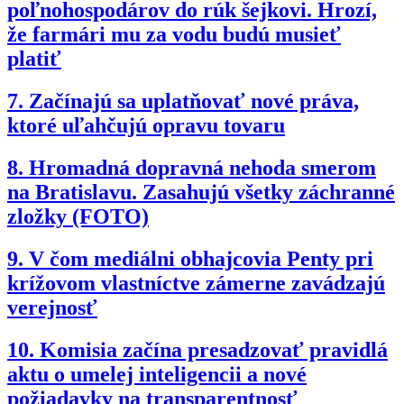
poľnohospodárov do rúk šejkovi. Hrozí,
že farmári mu za vodu budú musieť
platiť
7.
Začínajú sa uplatňovať nové práva,
ktoré uľahčujú opravu tovaru
8.
Hromadná dopravná nehoda smerom
na Bratislavu. Zasahujú všetky záchranné
zložky (FOTO)
9.
V čom mediálni obhajcovia Penty pri
krížovom vlastníctve zámerne zavádzajú
verejnosť
10.
Komisia začína presadzovať pravidlá
aktu o umelej inteligencii a nové
požiadavky na transparentnosť