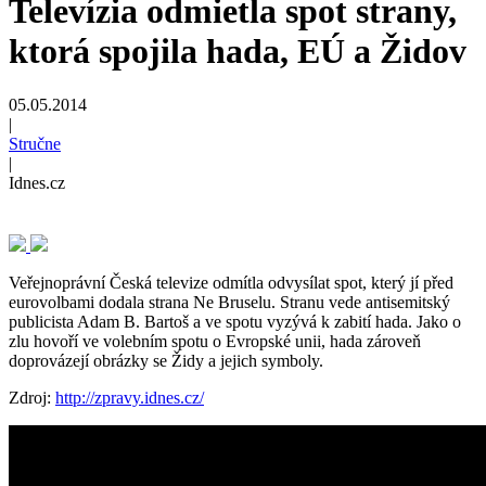
Televízia odmietla spot strany,
ktorá spojila hada, EÚ a Židov
05.05.2014
|
Stručne
|
Idnes.cz
Veřejnoprávní Česká televize odmítla odvysílat spot, který jí před
eurovolbami dodala strana Ne Bruselu. Stranu vede antisemitský
publicista Adam B. Bartoš a ve spotu vyzývá k zabití hada. Jako o
zlu hovoří ve volebním spotu o Evropské unii, hada zároveň
doprovázejí obrázky se Židy a jejich symboly.
Zdroj:
http://zpravy.idnes.cz/