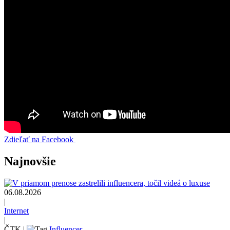
Zdieľať na Facebook
Najnovšie
06.08.2026
|
Internet
|
ČTK
|
Influencer