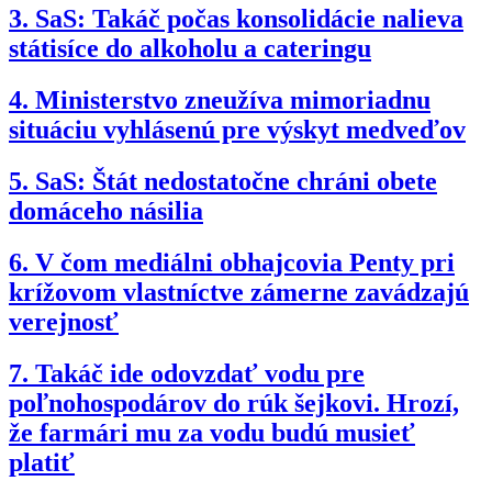
3.
SaS: Takáč počas konsolidácie nalieva
státisíce do alkoholu a cateringu
4.
Ministerstvo zneužíva mimoriadnu
situáciu vyhlásenú pre výskyt medveďov
5.
SaS: Štát nedostatočne chráni obete
domáceho násilia
6.
V čom mediálni obhajcovia Penty pri
krížovom vlastníctve zámerne zavádzajú
verejnosť
7.
Takáč ide odovzdať vodu pre
poľnohospodárov do rúk šejkovi. Hrozí,
že farmári mu za vodu budú musieť
platiť