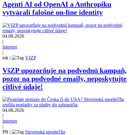
Agenti AI od OpenAI a Anthropiku
vytvárali falošné on-line identity
04.08.2026
|
Internet
|
mk
|
VšZP
VšZP upozorňuje na podvodnú kampaň,
pozor na podvodné emaily, neposkytujte
citlivé údaje!
04.08.2026
|
Internet
|
PR
|
Slovenská sporiteľňa