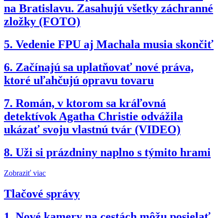
na Bratislavu. Zasahujú všetky záchranné
zložky (FOTO)
5.
Vedenie FPU aj Machala musia skončiť
6.
Začínajú sa uplatňovať nové práva,
ktoré uľahčujú opravu tovaru
7.
Román, v ktorom sa kráľovná
detektívok Agatha Christie odvážila
ukázať svoju vlastnú tvár (VIDEO)
8.
Uži si prázdniny naplno s týmito hrami
Zobraziť viac
Tlačové správy
1.
Nové kamery na cestách môžu posielať