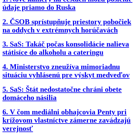
údaje priamo do Ruska
2.
ČSOB sprístupňuje priestory pobočiek
na oddych v extrémnych horúčavách
3.
SaS: Takáč počas konsolidácie nalieva
státisíce do alkoholu a cateringu
4.
Ministerstvo zneužíva mimoriadnu
situáciu vyhlásenú pre výskyt medveďov
5.
SaS: Štát nedostatočne chráni obete
domáceho násilia
6.
V čom mediálni obhajcovia Penty pri
krížovom vlastníctve zámerne zavádzajú
verejnosť