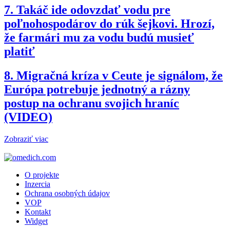
7.
Takáč ide odovzdať vodu pre
poľnohospodárov do rúk šejkovi. Hrozí,
že farmári mu za vodu budú musieť
platiť
8.
Migračná kríza v Ceute je signálom, že
Európa potrebuje jednotný a rázny
postup na ochranu svojich hraníc
(VIDEO)
Zobraziť viac
O projekte
Inzercia
Ochrana osobných údajov
VOP
Kontakt
Widget