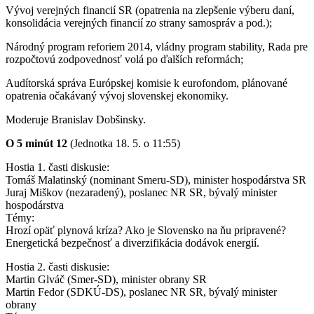
Vývoj verejných financií SR (opatrenia na zlepšenie výberu daní,
konsolidácia verejných financií zo strany samospráv a pod.);
Národný program reforiem 2014, vládny program stability, Rada pre
rozpočtovú zodpovednosť volá po ďalších reformách;
Audítorská správa Európskej komisie k eurofondom, plánované
opatrenia očakávaný vývoj slovenskej ekonomiky.
Moderuje Branislav Dobšinsky.
O 5 minút 12
(Jednotka 18. 5. o 11:55)
Hostia 1. časti diskusie:
Tomáš Malatinský (nominant Smeru-SD), minister hospodárstva SR
Juraj Miškov (nezaradený), poslanec NR SR, bývalý minister
hospodárstva
Témy:
Hrozí opäť plynová kríza? Ako je Slovensko na ňu pripravené?
Energetická bezpečnosť a diverzifikácia dodávok energií.
Hostia 2. časti diskusie:
Martin Glváč (Smer-SD), minister obrany SR
Martin Fedor (SDKÚ-DS), poslanec NR SR, bývalý minister
obrany