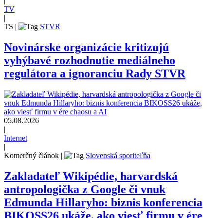
|
TV
|
TS
|
STVR
Novinárske organizácie kritizujú
vyhýbavé rozhodnutie mediálneho
regulátora a ignoranciu Rady STVR
05.08.2026
|
Internet
|
Komerčný článok
|
Slovenská sporiteľňa
Zakladateľ Wikipédie, harvardská
antropologička z Google či vnuk
Edmunda Hillaryho: biznis konferencia
BIKOSS26 ukáže, ako viesť firmu v ére