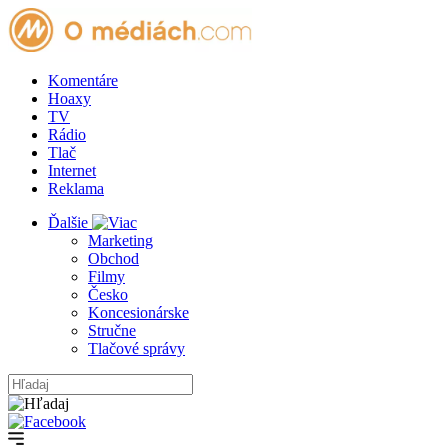
Komentáre
Hoaxy
TV
Rádio
Tlač
Internet
Reklama
Ďalšie
Marketing
Obchod
Filmy
Česko
Koncesionárske
Stručne
Tlačové správy