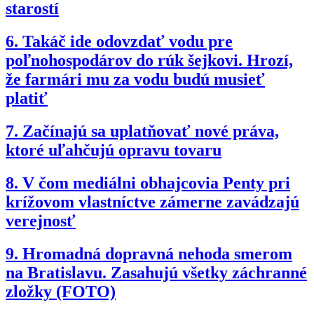
starostí
6.
Takáč ide odovzdať vodu pre
poľnohospodárov do rúk šejkovi. Hrozí,
že farmári mu za vodu budú musieť
platiť
7.
Začínajú sa uplatňovať nové práva,
ktoré uľahčujú opravu tovaru
8.
V čom mediálni obhajcovia Penty pri
krížovom vlastníctve zámerne zavádzajú
verejnosť
9.
Hromadná dopravná nehoda smerom
na Bratislavu. Zasahujú všetky záchranné
zložky (FOTO)