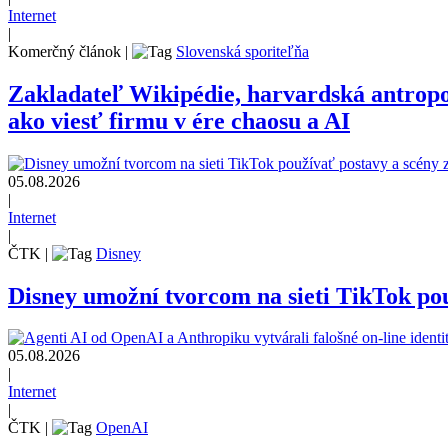
Internet
|
Komerčný článok
|
Slovenská sporiteľňa
Zakladateľ Wikipédie, harvardská antrop
ako viesť firmu v ére chaosu a AI
05.08.2026
|
Internet
|
ČTK
|
Disney
Disney umožní tvorcom na sieti TikTok pou
05.08.2026
|
Internet
|
ČTK
|
OpenAI