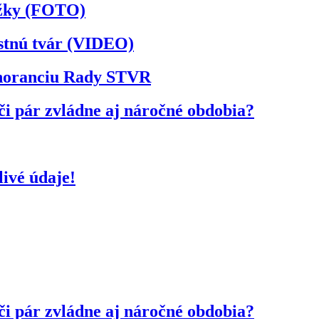
ožky (FOTO)
astnú tvár (VIDEO)
ignoranciu Rady STVR
či pár zvládne aj náročné obdobia?
ivé údaje!
či pár zvládne aj náročné obdobia?