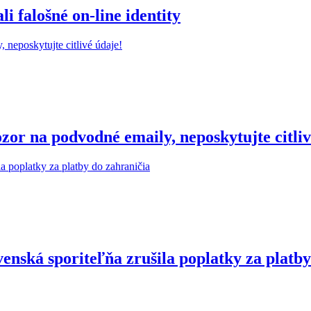
 falošné on-line identity
r na podvodné emaily, neposkytujte citliv
enská sporiteľňa zrušila poplatky za platby