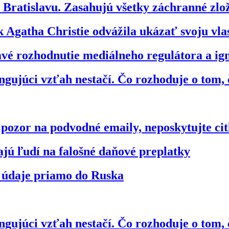
ratislavu. Zasahujú všetky záchranné zl
 Agatha Christie odvážila ukázať svoju vl
bavé rozhodnutie mediálneho regulátora a 
gujúci vzťah nestačí. Čo rozhoduje o tom, 
zor na podvodné emaily, neposkytujte citl
jú ľudí na falošné daňové preplatky
 údaje priamo do Ruska
gujúci vzťah nestačí. Čo rozhoduje o tom, 