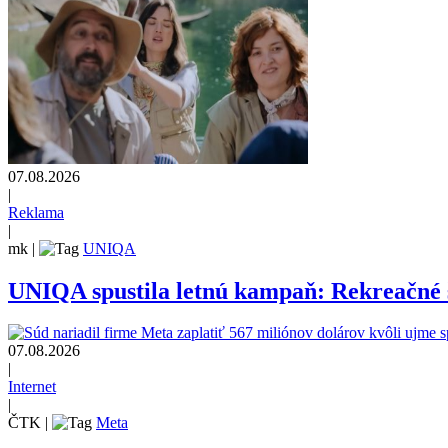
07.08.2026
|
Reklama
|
mk
|
UNIQA
UNIQA spustila letnú kampaň: Rekreačné š
07.08.2026
|
Internet
|
ČTK
|
Meta