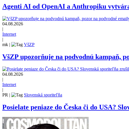
Agenti AI od OpenAI a Anthropiku vytvárali
04.08.2026
|
Internet
|
mk
|
VšZP
VšZP upozorňuje na podvodnú kampaň, pozo
04.08.2026
|
Internet
|
PR
|
Slovenská sporiteľňa
Posielate peniaze do Česka či do USA? Slov