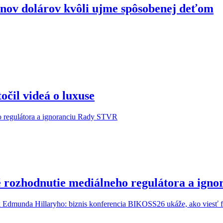
ónov dolárov kvôli ujme spôsobenej deťom
očil videá o luxuse
é rozhodnutie mediálneho regulátora a ig