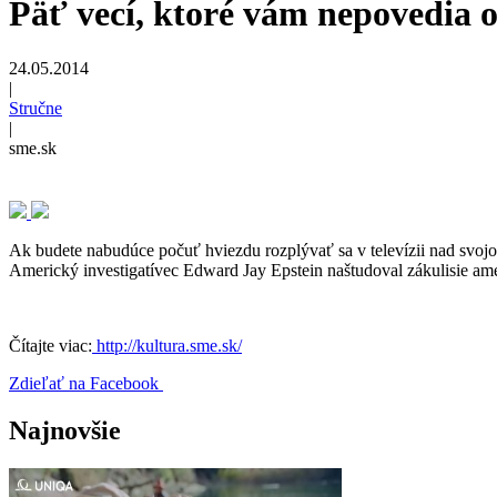
Päť vecí, ktoré vám nepovedia 
24.05.2014
|
Stručne
|
sme.sk
Ak budete nabudúce počuť hviezdu rozplývať sa v televízii nad svojo
Americký investigatívec Edward Jay Epstein naštudoval zákulisie am
Čítajte viac:
http://kultura.sme.sk/
Zdieľať na Facebook
Najnovšie