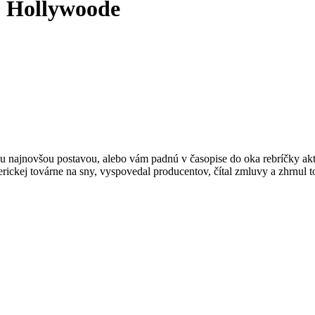
o Hollywoode
u najnovšou postavou, alebo vám padnú v časopise do oka rebríčky aktu
erickej továrne na sny, vyspovedal producentov, čítal zmluvy a zhrnu