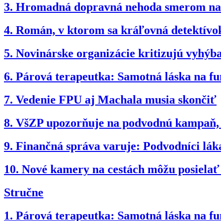
3.
Hromadná dopravná nehoda smerom na B
4.
Román, v ktorom sa kráľovná detektívok
5.
Novinárske organizácie kritizujú vyhý
6.
Párová terapeutka: Samotná láska na fun
7.
Vedenie FPU aj Machala musia skončiť
8.
VšZP upozorňuje na podvodnú kampaň, po
9.
Finančná správa varuje: Podvodníci láka
10.
Nové kamery na cestách môžu posielať
Stručne
1.
Párová terapeutka: Samotná láska na fun