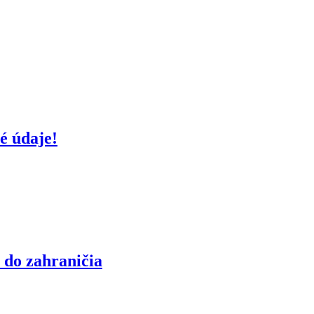
é údaje!
 do zahraničia