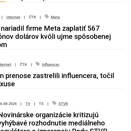
|
Internet
|
ČTK
|
Meta
nariadil firme Meta zaplatiť 567
ónov dolárov kvôli ujme spôsobenej
om
nternet
|
ČTK
|
Influencer
 prenose zastrelili influencera, točil
uxuse
6.08.2026
|
TV
|
TS
|
STVR
Novinárske organizácie kritizujú
vyhýbavé rozhodnutie mediálneho