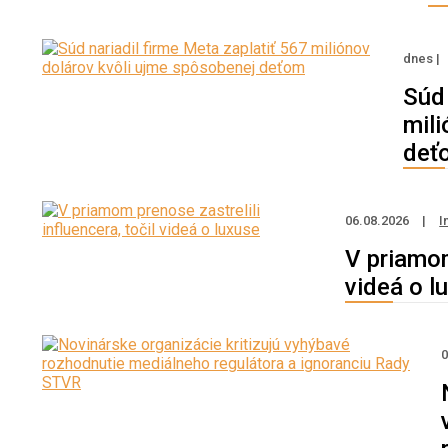
dnes |
Súd 
mili
deť
06.08.2026
|
I
V priamom
videá o l
0