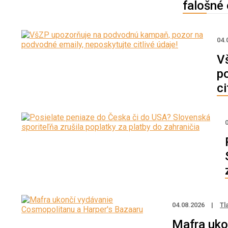
falošné 
04.
V
p
ci
04.08.2026
|
Tl
Mafra uko