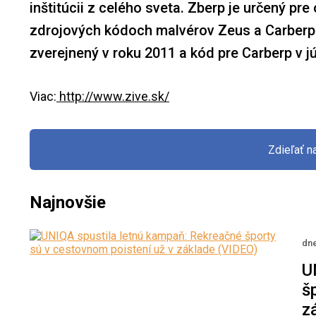
inštitúcii z celého sveta. Zberp je určený 
zdrojových kódoch malvérov Zeus a Carberp
zverejnený v roku 2011 a kód pre Carberp v j
Viac:
http://www.zive.sk/
Zdieľať 
Najnovšie
dne
U
š
z