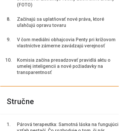
(FOTO)
8.
Začínajú sa uplatňovať nové práva, ktoré
uľahčujú opravu tovaru
9.
V čom mediálni obhajcovia Penty pri krížovom
vlastníctve zámerne zavádzajú verejnosť
10.
Komisia začína presadzovať pravidlá aktu o
umelej inteligencii a nové požiadavky na
transparentnosť
Stručne
1.
Párová terapeutka: Samotná láska na fungujúci
vzťah nestačí. Čo rozhoduje o tom, či pár