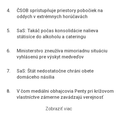
4.
ČSOB sprístupňuje priestory pobočiek na
oddych v extrémnych horúčavách
5.
SaS: Takáč počas konsolidácie nalieva
státisíce do alkoholu a cateringu
6.
Ministerstvo zneužíva mimoriadnu situáciu
vyhlásenú pre výskyt medveďov
7.
SaS: Štát nedostatočne chráni obete
domáceho násilia
8.
V čom mediálni obhajcovia Penty pri krížovom
vlastníctve zámerne zavádzajú verejnosť
Zobraziť viac