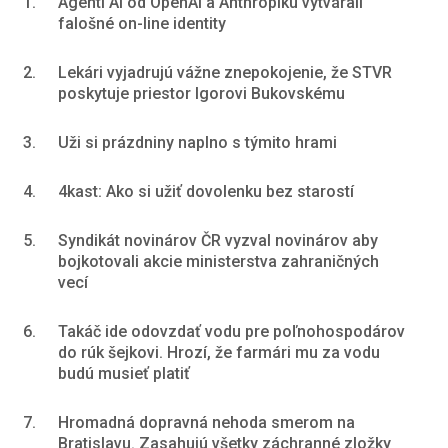
1.
Agenti AI od OpenAI a Anthropiku vytvárali
falošné on-line identity
2.
Lekári vyjadrujú vážne znepokojenie, že STVR
poskytuje priestor Igorovi Bukovskému
3.
Uži si prázdniny naplno s týmito hrami
4.
4kast: Ako si užiť dovolenku bez starostí
5.
Syndikát novinárov ČR vyzval novinárov aby
bojkotovali akcie ministerstva zahraničných
vecí
6.
Takáč ide odovzdať vodu pre poľnohospodárov
do rúk šejkovi. Hrozí, že farmári mu za vodu
budú musieť platiť
7.
Hromadná dopravná nehoda smerom na
Bratislavu. Zasahujú všetky záchranné zložky