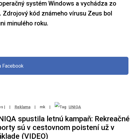
pre operačný systém Windows a vychádza zo
. Zdrojový kód známeho vírusu Zeus bol
úni minulého roku.
na Facebook
s |
|
Reklama
|
mk
|
UNIQA
NIQA spustila letnú kampaň: Rekreačné
porty sú v cestovnom poistení už v
áklade (VIDEO)