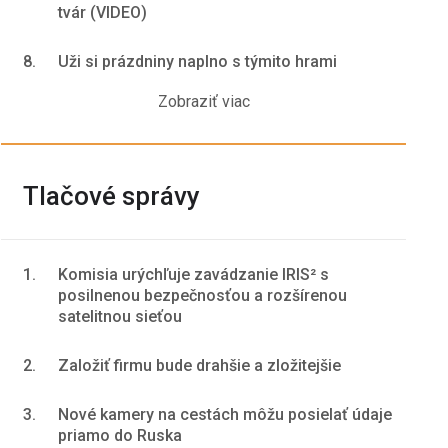
tvár (VIDEO)
8.
Uži si prázdniny naplno s týmito hrami
Zobraziť viac
Tlačové správy
1.
Komisia urýchľuje zavádzanie IRIS² s
posilnenou bezpečnosťou a rozšírenou
satelitnou sieťou
2.
Založiť firmu bude drahšie a zložitejšie
3.
Nové kamery na cestách môžu posielať údaje
priamo do Ruska