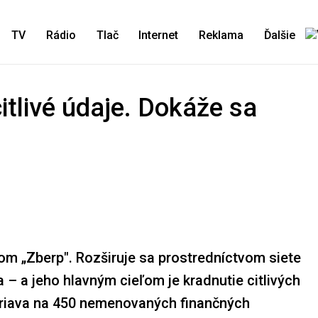
TV
Rádio
Tlač
Internet
Reklama
Ďalšie
itlivé údaje. Dokáže sa
m „Zberp". Rozširuje sa prostredníctvom siete
– a jeho hlavným cieľom je kradnutie citlivých
eriava na 450 nemenovaných finančných