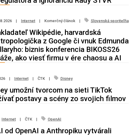
regulátora a ignoranciu Rady STVR
08.2026
|
Internet
|
Komerčný článok
|
Slovenská sporiteľňa
kladateľ Wikipédie, harvardská
tropologička z Google či vnuk Edmunda
llaryho: biznis konferencia BIKOSS26
áže, ako viesť firmu v ére chaosu a AI
026
|
Internet
|
ČTK
|
Disney
ey umožní tvorcom na sieti TikTok
ívať postavy a scény zo svojich filmov
Internet
|
ČTK
|
OpenAI
I od OpenAI a Anthropiku vytvárali