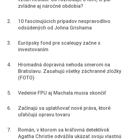
zvládne aj náročné obdobia?
2.
10 fascinujúcich prípadov nespravodlivo
odsúdených od Johna Grishama
3.
Európsky fond pre scaleupy začne s
investovaním
4.
Hromadná dopravná nehoda smerom na
Bratislavu. Zasahujú všetky záchranné zložky
(FOTO)
5.
Vedenie FPU aj Machala musia skončiť
6.
Začínajú sa uplatňovať nové práva, ktoré
uľahčujú opravu tovaru
7.
Román, v ktorom sa kráľovná detektívok
Agatha Christie odvážila ukázať svoju vlastnú