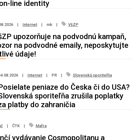
on-line identity
08.2026
|
Internet
|
mk
|
VšZP
šZP upozorňuje na podvodnú kampaň,
ozor na podvodné emaily, neposkytujte
tlivé údaje!
04.08.2026
|
Internet
|
PR
|
Slovenská sporiteľňa
Posielate peniaze do Česka či do USA?
Slovenská sporiteľňa zrušila poplatky
za platby do zahraničia
ač
|
ČTK
|
Mafra
nčí vydávanie Cosmopolitanu a