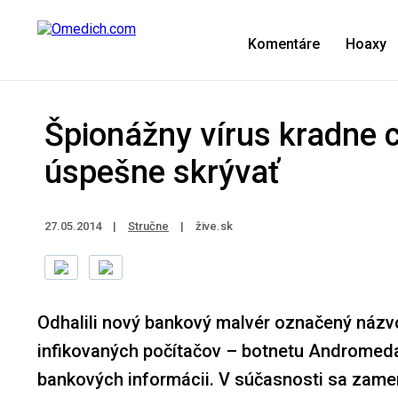
Komentáre
Hoaxy
Špionážny vírus kradne c
úspešne skrývať
27.05.2014
|
Stručne
|
žive.sk
Odhalili nový bankový malvér označený názvo
infikovaných počítačov – botnetu Andromeda 
bankových informácii. V súčasnosti sa zam