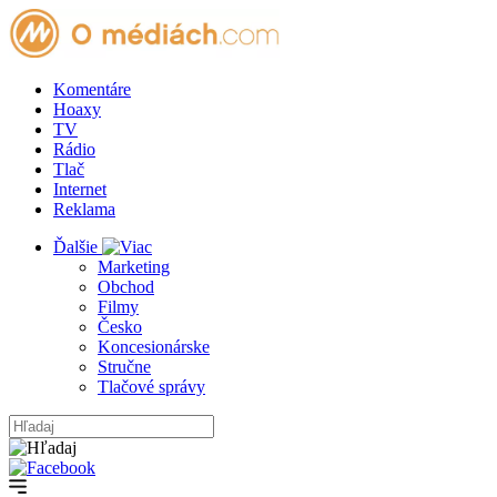
Komentáre
Hoaxy
TV
Rádio
Tlač
Internet
Reklama
Ďalšie
Marketing
Obchod
Filmy
Česko
Koncesionárske
Stručne
Tlačové správy