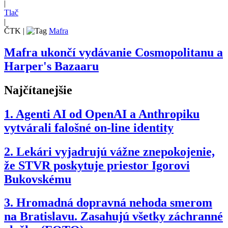
|
Tlač
|
ČTK
|
Mafra
Mafra ukončí vydávanie Cosmopolitanu a
Harper's Bazaaru
Najčítanejšie
1.
Agenti AI od OpenAI a Anthropiku
vytvárali falošné on-line identity
2.
Lekári vyjadrujú vážne znepokojenie,
že STVR poskytuje priestor Igorovi
Bukovskému
3.
Hromadná dopravná nehoda smerom
na Bratislavu. Zasahujú všetky záchranné