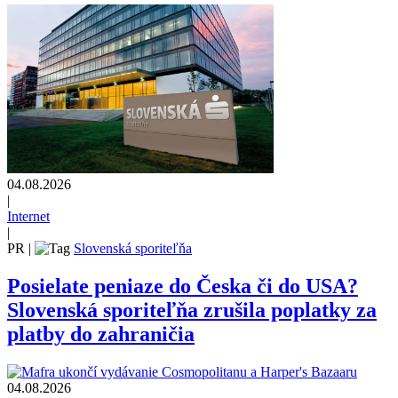
04.08.2026
|
Internet
|
PR
|
Slovenská sporiteľňa
Posielate peniaze do Česka či do USA?
Slovenská sporiteľňa zrušila poplatky za
platby do zahraničia
04.08.2026