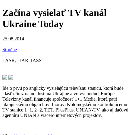
Začína vysielať TV kanál
Ukraine Today
25.08.2014
|
Stručne
|
TASR, ITAR-TASS
Ide o prvú po anglicky vysielajúcu televíznu stanicu, ktorá bude
klásť dôraz na udalosti na Ukrajine a vo východnej Európe.
Televízny kanál financuje spoločnosť 1+1 Media, ktorá patrí
ukrajinskému oligarchovi Ihorovi Kolomojskému kontrolujúcemu
TV stanice 1+1, 2+2, TET, PľusPľus, UNIAN-TV, ako aj tlačovú
agentúru UNIAN a viacero internetových projektov.