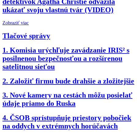
detektívok Agatha Christie odvážila
ukázať svoju vlastnú tvár (VIDEO)
Zobraziť viac
Tlačové správy
1.
Komisia urýchľuje zavádzanie IRIS² s
posilnenou bezpečnosťou a rozšírenou
satelitnou sieťou
2.
Založiť firmu bude drahšie a zložitejšie
3.
Nové kamery na cestách môžu posielať
údaje priamo do Ruska
4.
ČSOB sprístupňuje priestory pobočiek
na oddych v extrémnych horúčavách