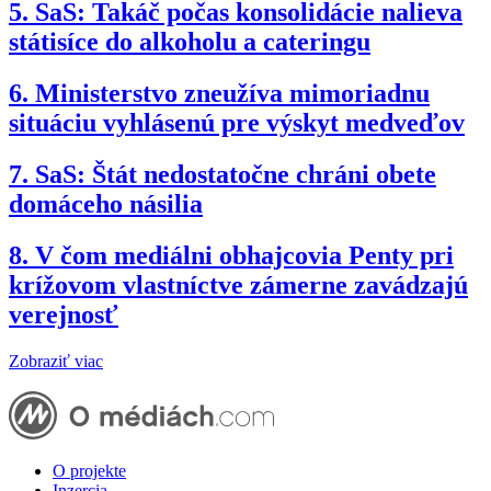
5.
SaS: Takáč počas konsolidácie nalieva
státisíce do alkoholu a cateringu
6.
Ministerstvo zneužíva mimoriadnu
situáciu vyhlásenú pre výskyt medveďov
7.
SaS: Štát nedostatočne chráni obete
domáceho násilia
8.
V čom mediálni obhajcovia Penty pri
krížovom vlastníctve zámerne zavádzajú
verejnosť
Zobraziť viac
O projekte
Inzercia