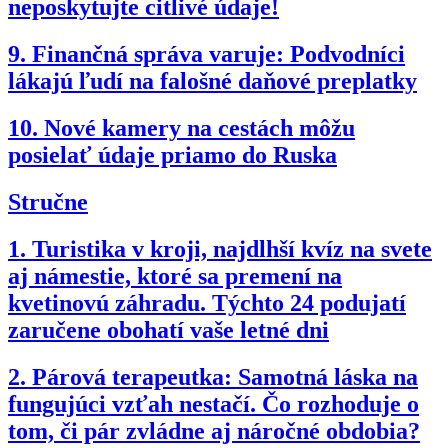
neposkytujte citlivé údaje!
9.
Finančná správa varuje: Podvodníci
lákajú ľudí na falošné daňové preplatky
10.
Nové kamery na cestách môžu
posielať údaje priamo do Ruska
Stručne
1.
Turistika v kroji, najdlhší kvíz na svete
aj námestie, ktoré sa premení na
kvetinovú záhradu. Týchto 24 podujatí
zaručene obohatí vaše letné dni
2.
Párová terapeutka: Samotná láska na
fungujúci vzťah nestačí. Čo rozhoduje o
tom, či pár zvládne aj náročné obdobia?