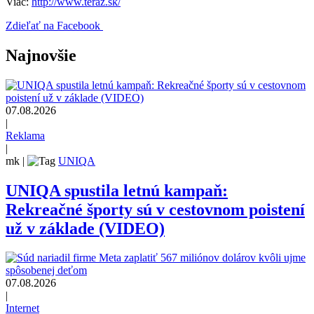
Viac:
http://www.teraz.sk/
Zdieľať na Facebook
Najnovšie
07.08.2026
|
Reklama
|
mk
|
UNIQA
UNIQA spustila letnú kampaň:
Rekreačné športy sú v cestovnom poistení
už v základe (VIDEO)
07.08.2026
|
Internet