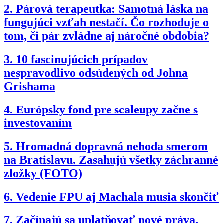
2.
Párová terapeutka: Samotná láska na
fungujúci vzťah nestačí. Čo rozhoduje o
tom, či pár zvládne aj náročné obdobia?
3.
10 fascinujúcich prípadov
nespravodlivo odsúdených od Johna
Grishama
4.
Európsky fond pre scaleupy začne s
investovaním
5.
Hromadná dopravná nehoda smerom
na Bratislavu. Zasahujú všetky záchranné
zložky (FOTO)
6.
Vedenie FPU aj Machala musia skončiť
7.
Začínajú sa uplatňovať nové práva,