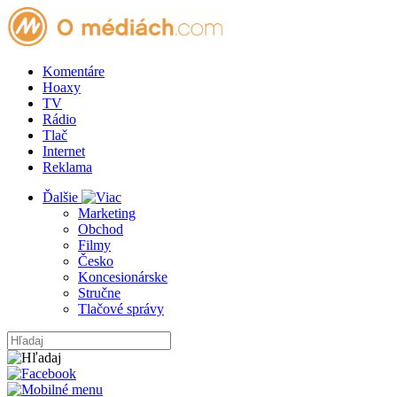
Komentáre
Hoaxy
TV
Rádio
Tlač
Internet
Reklama
Ďalšie
Marketing
Obchod
Filmy
Česko
Koncesionárske
Stručne
Tlačové správy