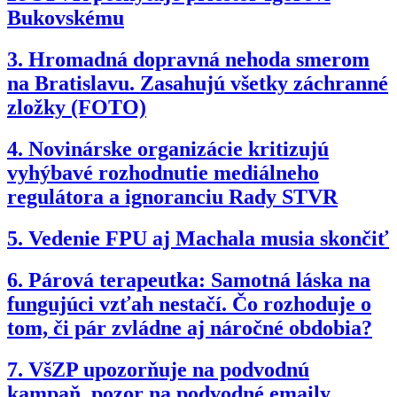
Bukovskému
3.
Hromadná dopravná nehoda smerom
na Bratislavu. Zasahujú všetky záchranné
zložky (FOTO)
4.
Novinárske organizácie kritizujú
vyhýbavé rozhodnutie mediálneho
regulátora a ignoranciu Rady STVR
5.
Vedenie FPU aj Machala musia skončiť
6.
Párová terapeutka: Samotná láska na
fungujúci vzťah nestačí. Čo rozhoduje o
tom, či pár zvládne aj náročné obdobia?
7.
VšZP upozorňuje na podvodnú
kampaň, pozor na podvodné emaily,