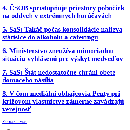
4.
ČSOB sprístupňuje priestory pobočiek
na oddych v extrémnych horúčavách
5.
SaS: Takáč počas konsolidácie nalieva
státisíce do alkoholu a cateringu
6.
Ministerstvo zneužíva mimoriadnu
situáciu vyhlásenú pre výskyt medveďov
7.
SaS: Štát nedostatočne chráni obete
domáceho násilia
8.
V čom mediálni obhajcovia Penty pri
krížovom vlastníctve zámerne zavádzajú
verejnosť
Zobraziť viac