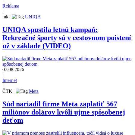
|
Reklama
|
mk
|
UNIQA
UNIQA spustila letnú kampaň:
Rekreačné športy sú v cestovnom poistení
už v základe (VIDEO)
07.08.2026
|
Internet
|
ČTK
|
Meta
Súd nariadil firme Meta zaplatiť 567
miliónov dolárov kvôli ujme spôsobenej
deťom