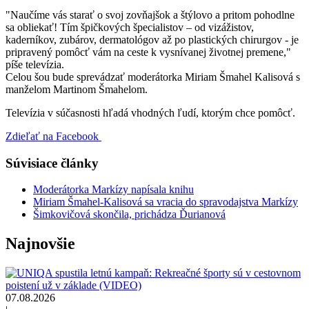
"Naučíme vás starať o svoj zovňajšok a štýlovo a pritom pohodlne
sa obliekať! Tím špičkových špecialistov – od vizážistov,
kaderníkov, zubárov, dermatológov až po plastických chirurgov - je
pripravený pomôcť vám na ceste k vysnívanej životnej premene,"
píše televízia.
Celou šou bude sprevádzať moderátorka Miriam Šmahel Kalisová s
manželom Martinom Šmahelom.
Televízia v súčasnosti hľadá vhodných ľudí, ktorým chce pomôcť.
Zdieľať na Facebook
Súvisiace články
Moderátorka Markízy napísala knihu
Miriam Šmahel-Kalisová sa vracia do spravodajstva Markízy
Šimkovičová skončila, prichádza Ďurianová
Najnovšie
07.08.2026