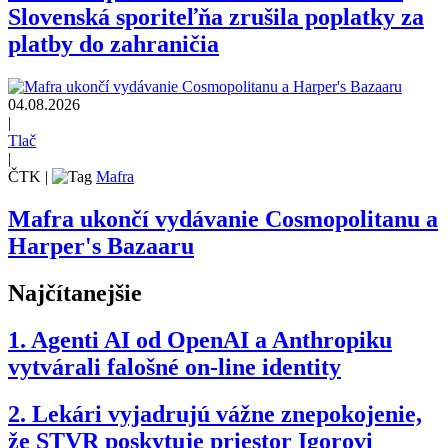
Slovenská sporiteľňa zrušila poplatky za
platby do zahraničia
04.08.2026
|
Tlač
|
ČTK
|
Mafra
Mafra ukončí vydávanie Cosmopolitanu a
Harper's Bazaaru
Najčítanejšie
1.
Agenti AI od OpenAI a Anthropiku
vytvárali falošné on-line identity
2.
Lekári vyjadrujú vážne znepokojenie,
že STVR poskytuje priestor Igorovi