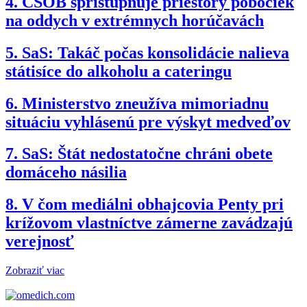
4.
ČSOB sprístupňuje priestory pobočiek
na oddych v extrémnych horúčavách
5.
SaS: Takáč počas konsolidácie nalieva
státisíce do alkoholu a cateringu
6.
Ministerstvo zneužíva mimoriadnu
situáciu vyhlásenú pre výskyt medveďov
7.
SaS: Štát nedostatočne chráni obete
domáceho násilia
8.
V čom mediálni obhajcovia Penty pri
krížovom vlastníctve zámerne zavádzajú
verejnosť
Zobraziť viac