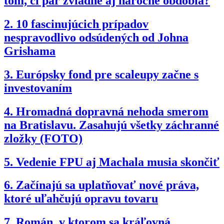
tom, či pár zvládne aj náročné obdobia?
2.
10 fascinujúcich prípadov
nespravodlivo odsúdených od Johna
Grishama
3.
Európsky fond pre scaleupy začne s
investovaním
4.
Hromadná dopravná nehoda smerom
na Bratislavu. Zasahujú všetky záchranné
zložky (FOTO)
5.
Vedenie FPU aj Machala musia skončiť
6.
Začínajú sa uplatňovať nové práva,
ktoré uľahčujú opravu tovaru
7.
Román, v ktorom sa kráľovná