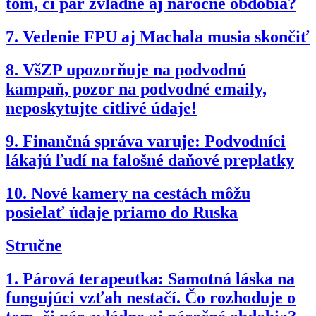
tom, či pár zvládne aj náročné obdobia?
7.
Vedenie FPU aj Machala musia skončiť
8.
VšZP upozorňuje na podvodnú
kampaň, pozor na podvodné emaily,
neposkytujte citlivé údaje!
9.
Finančná správa varuje: Podvodníci
lákajú ľudí na falošné daňové preplatky
10.
Nové kamery na cestách môžu
posielať údaje priamo do Ruska
Stručne
1.
Párová terapeutka: Samotná láska na
fungujúci vzťah nestačí. Čo rozhoduje o