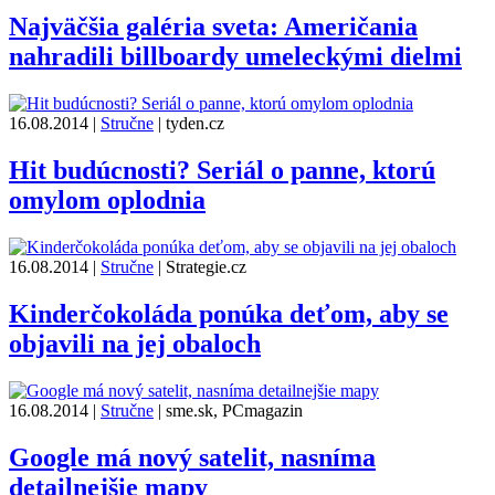
Najväčšia galéria sveta: Američania
nahradili billboardy umeleckými dielmi
16.08.2014
|
Stručne
|
tyden.cz
Hit budúcnosti? Seriál o panne, ktorú
omylom oplodnia
16.08.2014
|
Stručne
|
Strategie.cz
Kinderčokoláda ponúka deťom, aby se
objavili na jej obaloch
16.08.2014
|
Stručne
|
sme.sk, PCmagazin
Google má nový satelit, nasníma
detailnejšie mapy