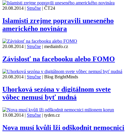
20.08.2014
|
Stručne
|
ČT24
Islamisti zrejme popravili uneseného
amerického novinára
20.08.2014
|
Stručne
|
mediainfo.cz
Závislosť na facebooku alebo FOMO
20.08.2014
|
Stručne
|
Blog BrightMinds
Uhorková sezóna v digitálnom svete
vôbec nemusí byť nudná
19.08.2014
|
Stručne
|
tyden.cz
Nova musí kvůli lži odškodnit nemocnici