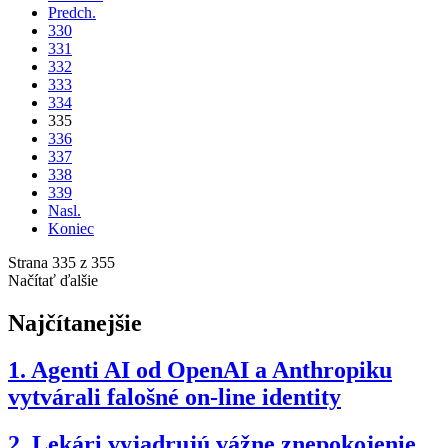
Predch.
330
331
332
333
334
335
336
337
338
339
Nasl.
Koniec
Strana 335 z 355
Načítať ďalšie
Najčítanejšie
1.
Agenti AI od OpenAI a Anthropiku
vytvárali falošné on-line identity
2.
Lekári vyjadrujú vážne znepokojenie,