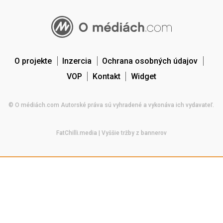
O projekte
Inzercia
Ochrana osobných údajov
VOP
Kontakt
Widget
© O médiách.com Autorské práva sú vyhradené a vykonáva ich vydavateľ.
FatChilli.media
| Vyššie tržby z bannerov