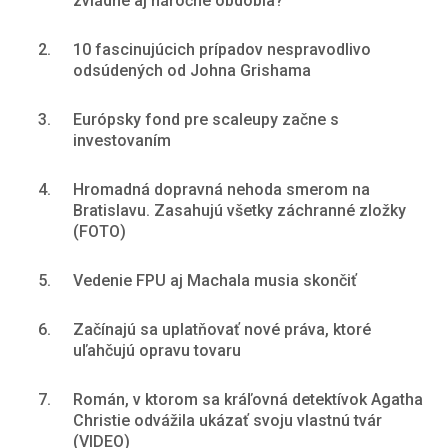
zvládne aj náročné obdobia?
2.
10 fascinujúcich prípadov nespravodlivo
odsúdených od Johna Grishama
3.
Európsky fond pre scaleupy začne s
investovaním
4.
Hromadná dopravná nehoda smerom na
Bratislavu. Zasahujú všetky záchranné zložky
(FOTO)
5.
Vedenie FPU aj Machala musia skončiť
6.
Začínajú sa uplatňovať nové práva, ktoré
uľahčujú opravu tovaru
7.
Román, v ktorom sa kráľovná detektívok Agatha
Christie odvážila ukázať svoju vlastnú tvár
(VIDEO)