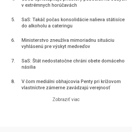
v extrémnych horúčavách
5.
SaS: Takáč počas konsolidácie nalieva státisíce
do alkoholu a cateringu
6.
Ministerstvo zneužíva mimoriadnu situáciu
vyhlásenú pre výskyt medveďov
7.
SaS: Štát nedostatočne chráni obete domáceho
násilia
8.
V čom mediálni obhajcovia Penty pri krížovom
vlastníctve zámerne zavádzajú verejnosť
Zobraziť viac