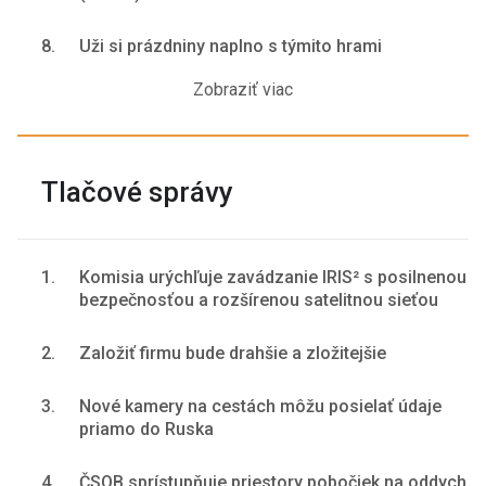
8.
Uži si prázdniny naplno s týmito hrami
Zobraziť viac
Tlačové správy
1.
Komisia urýchľuje zavádzanie IRIS² s posilnenou
bezpečnosťou a rozšírenou satelitnou sieťou
2.
Založiť firmu bude drahšie a zložitejšie
3.
Nové kamery na cestách môžu posielať údaje
priamo do Ruska
4.
ČSOB sprístupňuje priestory pobočiek na oddych