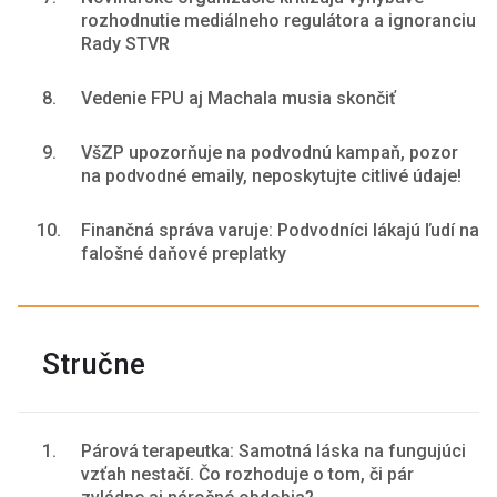
rozhodnutie mediálneho regulátora a ignoranciu
Rady STVR
8.
Vedenie FPU aj Machala musia skončiť
9.
VšZP upozorňuje na podvodnú kampaň, pozor
na podvodné emaily, neposkytujte citlivé údaje!
10.
Finančná správa varuje: Podvodníci lákajú ľudí na
falošné daňové preplatky
Stručne
1.
Párová terapeutka: Samotná láska na fungujúci
vzťah nestačí. Čo rozhoduje o tom, či pár