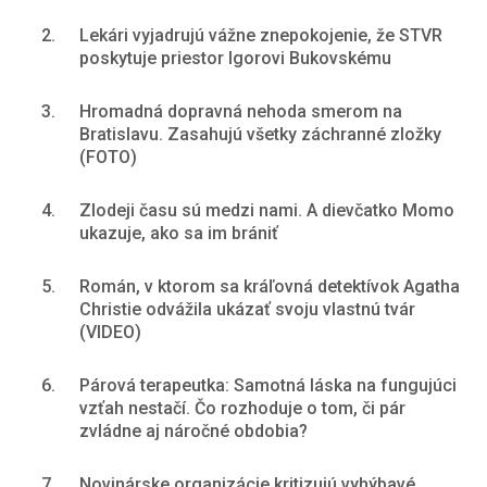
2.
Lekári vyjadrujú vážne znepokojenie, že STVR
poskytuje priestor Igorovi Bukovskému
3.
Hromadná dopravná nehoda smerom na
Bratislavu. Zasahujú všetky záchranné zložky
(FOTO)
4.
Zlodeji času sú medzi nami. A dievčatko Momo
ukazuje, ako sa im brániť
5.
Román, v ktorom sa kráľovná detektívok Agatha
Christie odvážila ukázať svoju vlastnú tvár
(VIDEO)
6.
Párová terapeutka: Samotná láska na fungujúci
vzťah nestačí. Čo rozhoduje o tom, či pár
zvládne aj náročné obdobia?
7.
Novinárske organizácie kritizujú vyhýbavé