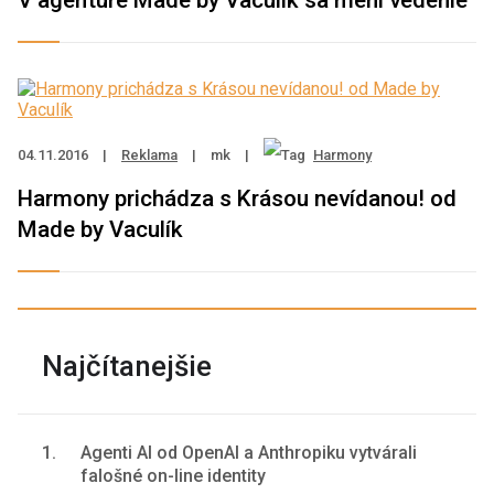
V agentúre Made by Vaculik sa mení vedenie
04.11.2016
|
Reklama
|
mk
|
Harmony
Harmony prichádza s Krásou nevídanou! od
Made by Vaculík
Najčítanejšie
1.
Agenti AI od OpenAI a Anthropiku vytvárali
falošné on-line identity