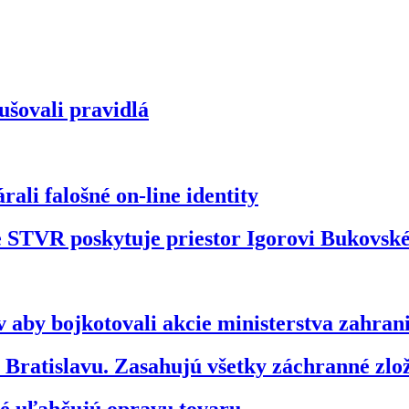
ušovali pravidlá
ali falošné on-line identity
že STVR poskytuje priestor Igorovi Bukovs
 aby bojkotovali akcie ministerstva zahran
ratislavu. Zasahujú všetky záchranné zl