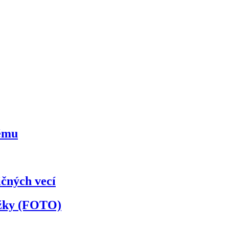
kému
ičných vecí
ožky (FOTO)