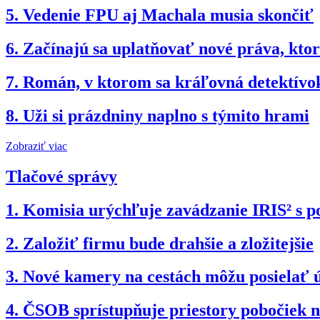
5.
Vedenie FPU aj Machala musia skončiť
6.
Začínajú sa uplatňovať nové práva, kto
7.
Román, v ktorom sa kráľovná detektívok
8.
Uži si prázdniny naplno s týmito hrami
Zobraziť viac
Tlačové správy
1.
Komisia urýchľuje zavádzanie IRIS² s po
2.
Založiť firmu bude drahšie a zložitejšie
3.
Nové kamery na cestách môžu posielať 
4.
ČSOB sprístupňuje priestory pobočiek 