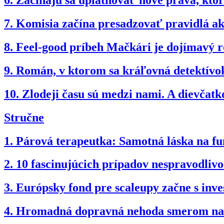
6.
Začínajú sa uplatňovať nové práva, kto
7.
Komisia začína presadzovať pravidlá akt
8.
Feel-good príbeh Mačkári je dojímavý r
9.
Román, v ktorom sa kráľovná detektívok
10.
Zlodeji času sú medzi nami. A dievčat
Stručne
1.
Párová terapeutka: Samotná láska na fun
2.
10 fascinujúcich prípadov nespravodli
3.
Európsky fond pre scaleupy začne s inv
4.
Hromadná dopravná nehoda smerom na B