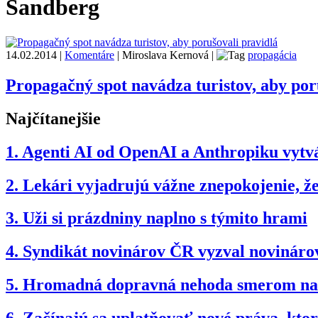
Sandberg
14.02.2014
|
Komentáre
|
Miroslava Kernová
|
propagácia
Propagačný spot navádza turistov, aby por
Najčítanejšie
1.
Agenti AI od OpenAI a Anthropiku vytvár
2.
Lekári vyjadrujú vážne znepokojenie, 
3.
Uži si prázdniny naplno s týmito hrami
4.
Syndikát novinárov ČR vyzval novinárov
5.
Hromadná dopravná nehoda smerom na B