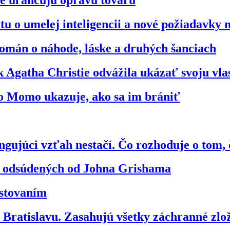
ré uľahčujú opravu tovaru
u o umelej inteligencii a nové požiadavky 
omán o náhode, láske a druhých šanciach
 Agatha Christie odvážila ukázať svoju vl
ko Momo ukazuje, ako sa im brániť
gujúci vzťah nestačí. Čo rozhoduje o tom, 
vo odsúdených od Johna Grishama
estovaním
ratislavu. Zasahujú všetky záchranné zl