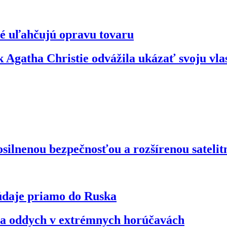
ré uľahčujú opravu tovaru
 Agatha Christie odvážila ukázať svoju vl
silnenou bezpečnosťou a rozšírenou satelit
údaje priamo do Ruska
na oddych v extrémnych horúčavách