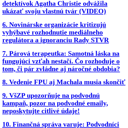
detektívok Agatha Christie odvážila
ukázať svoju vlastnú tvár (VIDEO)
6.
Novinárske organizácie kritizujú
vyhýbavé rozhodnutie mediálneho
regulátora a ignoranciu Rady STVR
7.
Párová terapeutka: Samotná láska na
fungujúci vzťah nestačí. Čo rozhoduje o
tom, či pár zvládne aj náročné obdobia?
8.
Vedenie FPU aj Machala musia skončiť
9.
VšZP upozorňuje na podvodnú
kampaň, pozor na podvodné emaily,
neposkytujte citlivé údaje!
10.
Finančná správa varuje: Podvodníci