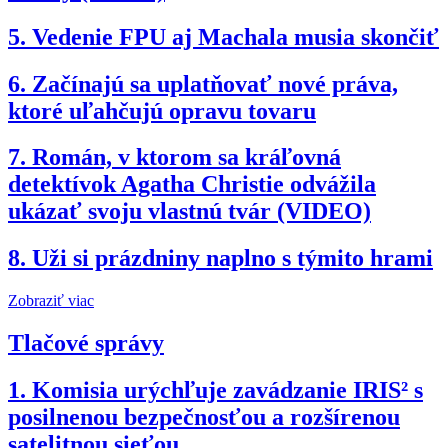
5.
Vedenie FPU aj Machala musia skončiť
6.
Začínajú sa uplatňovať nové práva,
ktoré uľahčujú opravu tovaru
7.
Román, v ktorom sa kráľovná
detektívok Agatha Christie odvážila
ukázať svoju vlastnú tvár (VIDEO)
8.
Uži si prázdniny naplno s týmito hrami
Zobraziť viac
Tlačové správy
1.
Komisia urýchľuje zavádzanie IRIS² s
posilnenou bezpečnosťou a rozšírenou
satelitnou sieťou