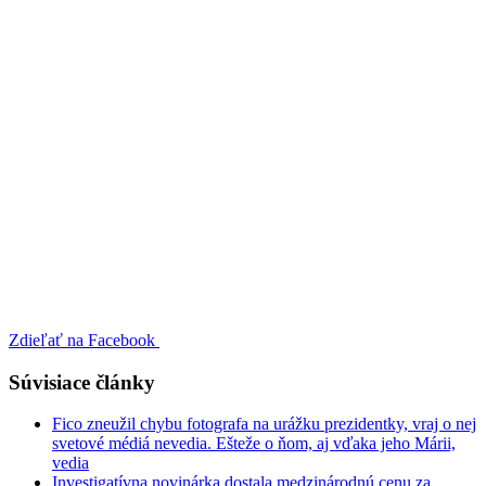
Zdieľať na Facebook
Súvisiace články
Fico zneužil chybu fotografa na urážku prezidentky, vraj o nej
svetové médiá nevedia. Ešteže o ňom, aj vďaka jeho Márii,
vedia
Investigatívna novinárka dostala medzinárodnú cenu za