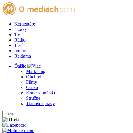
Komentáre
Hoaxy
TV
Rádio
Tlač
Internet
Reklama
Ďalšie
Marketing
Obchod
Filmy
Česko
Koncesionárske
Stručne
Tlačové správy