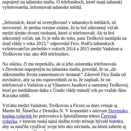
napojený na taliansku mafiu. O telefonátoch, ktoré majú talianski
vyšetrovatelia, informovali talianske médiá.
„Informácie, ktoré sú uverejňované v talianskych médiách, sú
neoverené. Je predsa verejne známe, že tu bol súkromný vzťah
medzi týmito dvomi osobami, ktoré si telefonovali. Ak tu bol
súkromný vzťah, tak čo je mňa do toho, pani Trošková nastúpila na
úrad vlády v roku 2015,“ odpovedal Fico. Podľa talianskych
vyšetrovateľov prebehlo v rokoch 2014 a 2015 medzi Vadalom a
Troškovou viac ako 400 telefonátov.
Na otázku, či mu neprekáža, ak si jeho asistentka telefonovala
s človekom napojeným na taliansku mafiu, povedal, že sa „do
súkromného života zamestnancov nestaral.“ Zároveň Fico žiada od
novinárov, aby sa mu ospravedlnili za to, že napísali, že on
telefonoval s Vadalom a aj Viliamovi Jasaňovi a samotnej Troškovej,
ktorí po mediálnom tlaku z Úradu vlády minulý rok po vražde Jána
Kuciaka odišli.
Vzťahu medzi Vadalom, Troškovou a Ficom sa dnes venuje aj
Martin M. Šimečka z Denníka N. V komentári s názvom
Slovensko,
krajina volaviek
ho prirovnáva k špionážnemu trileru
Červená
volavka
, v ktorom ruská tajná služba tvrdo trénuje bývalú baletku,
aby sa naučila využívať svoje telo ako návnadu, na ktorú zaberie aj