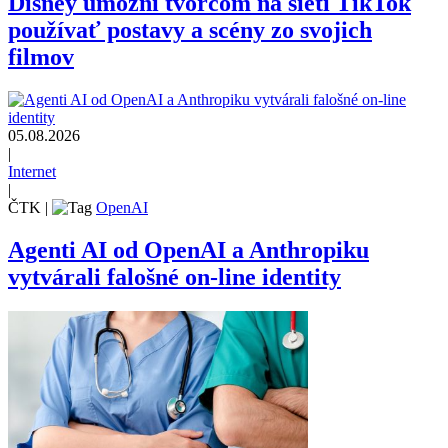
Disney umožní tvorcom na sieti TikTok
používať postavy a scény zo svojich
filmov
05.08.2026
|
Internet
|
ČTK
|
OpenAI
Agenti AI od OpenAI a Anthropiku
vytvárali falošné on-line identity