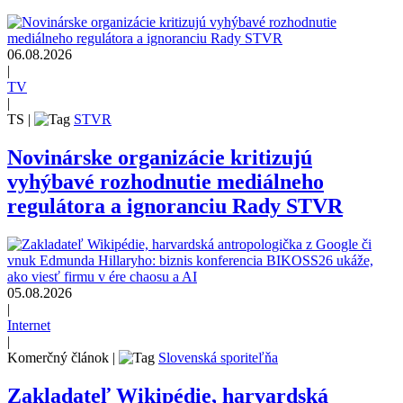
06.08.2026
|
TV
|
TS
|
STVR
Novinárske organizácie kritizujú
vyhýbavé rozhodnutie mediálneho
regulátora a ignoranciu Rady STVR
05.08.2026
|
Internet
|
Komerčný článok
|
Slovenská sporiteľňa
Zakladateľ Wikipédie, harvardská