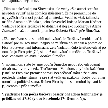
ten najobozretnejší muž.
„Film sa nakrúcal aj na Slovensku, ale vtedy ešte autori scenára
nevedeli využiť našu domácu skúsenosť, že na preniknutie do
najvyšších sfér moci postačí aj amatérka. Vedel to však taliansky
mafián Antonino Vadala aj jeho slovenský kolega Marian Kočner.
Vadalova Mária Trošková to dotiahla ďalej ako Kočnerova Alena
Zsuzsová – až do náručia premiéra Roberta Fica,“ píše Šimečka.
„Ešte nedávno sme si mohli nahovárať, že Trošková mohla mať len
slabosť pre mužov moci: najprv sa zaľúbila do Vadalu a potom do
Fica. Po zverejnení informácie, že s Vadalom čulo telefonovala aj po
tom, čo ju Fico prichýlil, si to už nahovárať nemôžeme. Trošková
bola Vadalova volavka,“ dodáva Šimečka.
V normálnom štáte by sme podľa Šimečku nepotrebovali poznať
obsah rozhovorov medzi Troškovou a Vadalom, aby bolo každému
jasné, že Fico ako premiér ohrozil bezpečnosť štátu a že aj ako
predseda vládnej strany je pre štát veľkým rizikom. „Keby bol Smer
normálna politická stana, Robert Fico by dnes nemohol byť ani len
jej členom,“ píše Šimečka.
Vyjadrenie Fica počas tlačovej besedy ohľadom telefonátov je
približne od 27:30 (video Facebook/TV Denník N):.