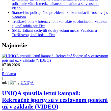
odhalenie väzieb medzi talianskou mafiou a slovenskou
vládou
Stanovisko policajného prezidenta ku komuniácii Troškovej s
Vadalom
Trošková bola v intenzívnom kontakte so zločincom Vadalom
aj keď robila pre Fica
SME: Taliani zachytili stovky volaní medzi Vadalom a
Troškovou, keď bola u Fica
Najnovšie
07.08.2026
|
Reklama
|
mk
|
UNIQA
UNIQA spustila letnú kampaň:
Rekreačné športy sú v cestovnom poistení
už v základe (VIDEO)