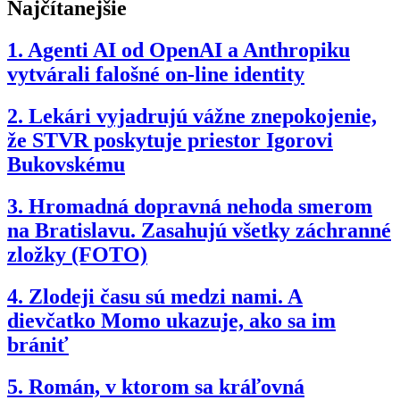
Najčítanejšie
1.
Agenti AI od OpenAI a Anthropiku
vytvárali falošné on-line identity
2.
Lekári vyjadrujú vážne znepokojenie,
že STVR poskytuje priestor Igorovi
Bukovskému
3.
Hromadná dopravná nehoda smerom
na Bratislavu. Zasahujú všetky záchranné
zložky (FOTO)
4.
Zlodeji času sú medzi nami. A
dievčatko Momo ukazuje, ako sa im
brániť
5.
Román, v ktorom sa kráľovná