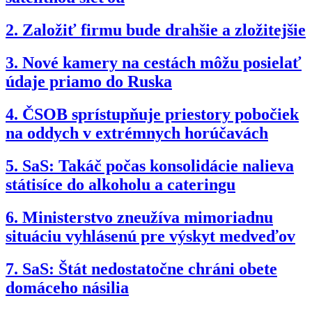
2.
Založiť firmu bude drahšie a zložitejšie
3.
Nové kamery na cestách môžu posielať
údaje priamo do Ruska
4.
ČSOB sprístupňuje priestory pobočiek
na oddych v extrémnych horúčavách
5.
SaS: Takáč počas konsolidácie nalieva
státisíce do alkoholu a cateringu
6.
Ministerstvo zneužíva mimoriadnu
situáciu vyhlásenú pre výskyt medveďov
7.
SaS: Štát nedostatočne chráni obete
domáceho násilia