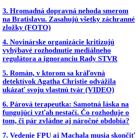
3.
Hromadná dopravná nehoda smerom
na Bratislavu. Zasahujú všetky záchranné
zložky (FOTO)
4.
Novinárske organizácie kritizujú
vyhýbavé rozhodnutie mediálneho
regulátora a ignoranciu Rady STVR
5.
Román, v ktorom sa kráľovná
detektívok Agatha Christie odvážila
ukázať svoju vlastnú tvár (VIDEO)
6.
Párová terapeutka: Samotná láska na
fungujúci vzťah nestačí. Čo rozhoduje o
tom, či pár zvládne aj náročné obdobia?
7.
Vedenie FPU aj Machala musia skončiť