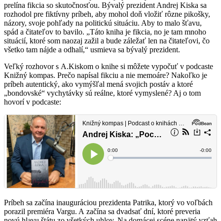
prelína fikcia so skutočnosťou. Bývalý prezident Andrej Kiska sa
rozhodol pre fiktívny príbeh, aby mohol doň vložiť rôzne pikošky,
názory, svoje pohľady na politickú situáciu. Aby to malo šťavu,
spád a čitateľov to bavilo. „Táto kniha je fikcia, no je tam mnoho
situácií, ktoré som naozaj zažil a bude záležať len na čitateľovi, čo
všetko tam nájde a odhalí,“ usmieva sa bývalý prezident.
Veľký rozhovor s A.Kiskom o knihe si môžete vypočuť v podcaste
Knižný kompas. Prečo napísal fikciu a nie memoáre? Nakoľko je
príbeh autentický, ako vymýšľal mená svojich postáv a ktoré
„bondovské“ vychytávky sú reálne, ktoré vymyslené? Aj o tom
hovorí v podcaste:
Príbeh sa začína inauguráciou prezidenta Patrika, ktorý vo voľbách
porazil premiéra Vargu. A začína sa dvadsať dní, ktoré preveria
novú hlavu štátu zo všetkých uhlov. Na domácej scéne napätý vzťah