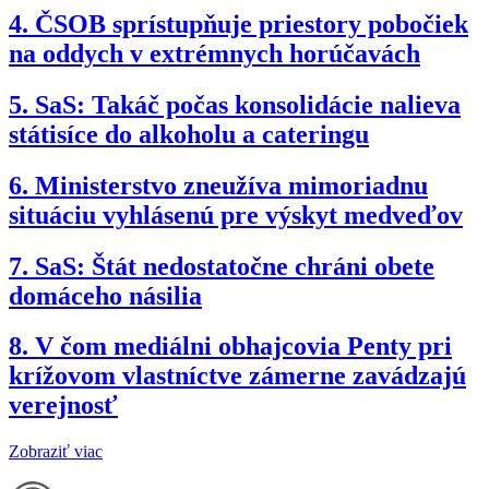
4.
ČSOB sprístupňuje priestory pobočiek
na oddych v extrémnych horúčavách
5.
SaS: Takáč počas konsolidácie nalieva
státisíce do alkoholu a cateringu
6.
Ministerstvo zneužíva mimoriadnu
situáciu vyhlásenú pre výskyt medveďov
7.
SaS: Štát nedostatočne chráni obete
domáceho násilia
8.
V čom mediálni obhajcovia Penty pri
krížovom vlastníctve zámerne zavádzajú
verejnosť
Zobraziť viac