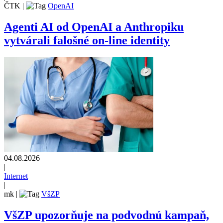
ČTK
|
OpenAI
Agenti AI od OpenAI a Anthropiku
vytvárali falošné on-line identity
04.08.2026
|
Internet
|
mk
|
VšZP
VšZP upozorňuje na podvodnú kampaň,