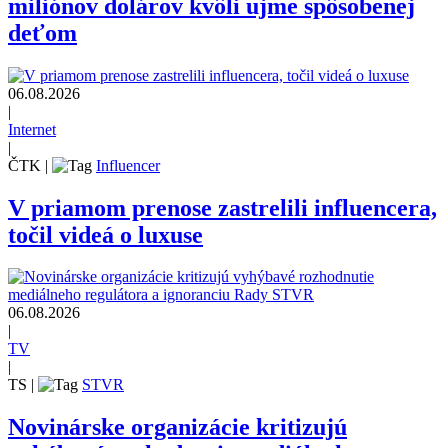
miliónov dolárov kvôli ujme spôsobenej
deťom
06.08.2026
|
Internet
|
ČTK
|
Influencer
V priamom prenose zastrelili influencera,
točil videá o luxuse
06.08.2026
|
TV
|
TS
|
STVR
Novinárske organizácie kritizujú