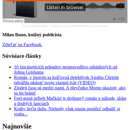
Knihy, ktorými žijete
·
Čítanie z knihy PREZIDENT (Andrej Kiska)
Milan Buno, knižný publicista
Zdieľať na Facebook
Súvisiace články
10 fascinujúcich prípadov nespravodlivo odsúdených od
Johna Grishama
Román, v ktorom sa kráľovná detektívok Agatha Christie
odvážila ukázať svoju vlastnú tvár (VIDEO)
Zlodeji času sú medzi nami. A dievčatko Momo ukazuje, ako
sa im brániť
Feel-good príbeh Mačkári je dojímavý román o náhode, láske
a druhých šanciach
Knihy liečia dušu. Niekedy však musia pomôcť odhaliť aj
vraha...
Najnovšie