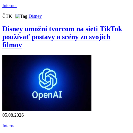
|
Internet
|
ČTK
|
Disney
Disney umožní tvorcom na sieti TikTok
používať postavy a scény zo svojich
filmov
05.08.2026
|
Internet
|