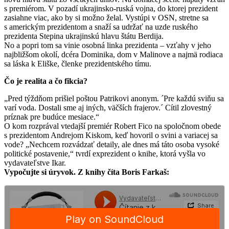
s premiérom. V pozadí ukrajinsko-ruská vojna, do ktorej prezident
zasiahne viac, ako by si možno želal. Vystúpi v OSN, stretne sa
s americkým prezidentom a snaží sa udržať na uzde ruského
prezidenta Stepina ukrajinskú hlavu štátu Berdija.
No a popri tom sa vinie osobná linka prezidenta – vzťahy v jeho
najbližšom okolí, dcéra Dominika, dom v Malinove a najmä rodiaca
sa láska k Eliške, členke prezidentského tímu.
Čo je realita a čo fikcia?
„Pred týždňom prišiel poštou Patrikovi anonym. ´Pre každú sviňu sa
varí voda. Dostali sme aj iných, väčších frajerov.´ Cítil zlovestný
príznak pre budúce mesiace.“
O kom rozprával vtedajší premiér Robert Fico na spoločnom obede
s prezidentom Andrejom Kiskom, keď hovoril o svini a variacej sa
vode? „Nechcem rozvádzať detaily, ale dnes má táto osoba vysoké
politické postavenie,“ tvrdí exprezident o knihe, ktorá vyšla vo
vydavateľstve Ikar.
Vypočujte si úryvok. Z knihy číta Boris Farkaš: