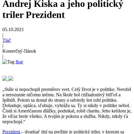
Andrej Kiska a jeho politický
triler Prezident
05.10.2021
|
Tlač
|
Komerčný článok
|
Ikar
„Stále si nepochopil premiérov svet. Celý život je v politike. Nerobil
a nerozumie ničomu inému. Na škole bol ctižiadostivý bifľoš a
šplhúň. Potom sa dostal do strany a odvtedy len robí politiku.
Dohaduje, upláca, sľubuje, vyhráža sa. Ty si nikdy v politike nebol.
Čistil si Američanom dlážky, podnikal, robil charitu. Jeho krédom je,
že víťaz berie všetko. A tvojím je pokora a služba. Nikdy, nikdy ťa
nepochopí.“
Prezident
– dvadsať dní na prežitie je politický triler, v ktorom sa