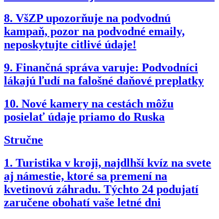
8.
VšZP upozorňuje na podvodnú
kampaň, pozor na podvodné emaily,
neposkytujte citlivé údaje!
9.
Finančná správa varuje: Podvodníci
lákajú ľudí na falošné daňové preplatky
10.
Nové kamery na cestách môžu
posielať údaje priamo do Ruska
Stručne
1.
Turistika v kroji, najdlhší kvíz na svete
aj námestie, ktoré sa premení na
kvetinovú záhradu. Týchto 24 podujatí
zaručene obohatí vaše letné dni