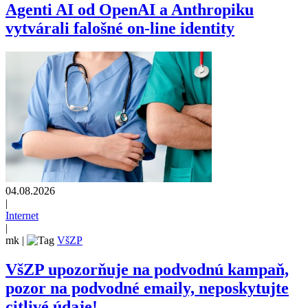
Agenti AI od OpenAI a Anthropiku
vytvárali falošné on-line identity
04.08.2026
|
Internet
|
mk
|
VšZP
VšZP upozorňuje na podvodnú kampaň,
pozor na podvodné emaily, neposkytujte
citlivé údaje!