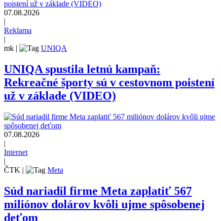
07.08.2026
|
Reklama
|
mk
|
UNIQA
UNIQA spustila letnú kampaň:
Rekreačné športy sú v cestovnom poistení
už v základe (VIDEO)
07.08.2026
|
Internet
|
ČTK
|
Meta
Súd nariadil firme Meta zaplatiť 567
miliónov dolárov kvôli ujme spôsobenej
deťom