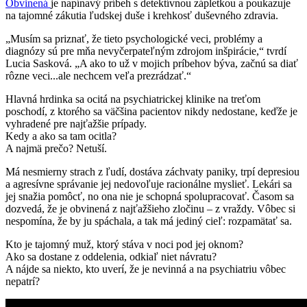
Obvinená
je napínavý príbeh s detektívnou zápletkou a poukazuje
na tajomné zákutia ľudskej duše i krehkosť duševného zdravia.
„Musím sa priznať, že tieto psychologické veci, problémy a
diagnózy sú pre mňa nevyčerpateľným zdrojom inšpirácie,“ tvrdí
Lucia Sasková. „A ako to už v mojich príbehov býva, začnú sa diať
rôzne veci...ale nechcem veľa prezrádzať.“
Hlavná hrdinka sa ocitá na psychiatrickej klinike na treťom
poschodí, z ktorého sa väčšina pacientov nikdy nedostane, keďže je
vyhradené pre najťažšie prípady.
Kedy a ako sa tam ocitla?
A najmä prečo? Netuší.
Má nesmierny strach z ľudí, dostáva záchvaty paniky, trpí depresiou
a agresívne správanie jej nedovoľuje racionálne myslieť. Lekári sa
jej snažia pomôcť, no ona nie je schopná spolupracovať. Časom sa
dozvedá, že je obvinená z najťažšieho zločinu – z vraždy. Vôbec si
nespomína, že by ju spáchala, a tak má jediný cieľ: rozpamätať sa.
Kto je tajomný muž, ktorý stáva v noci pod jej oknom?
Ako sa dostane z oddelenia, odkiaľ niet návratu?
A nájde sa niekto, kto uverí, že je nevinná a na psychiatriu vôbec
nepatrí?