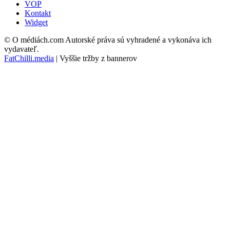
VOP
Kontakt
Widget
© O médiách.com Autorské práva sú vyhradené a vykonáva ich
vydavateľ.
FatChilli.media
| Vyššie tržby z bannerov