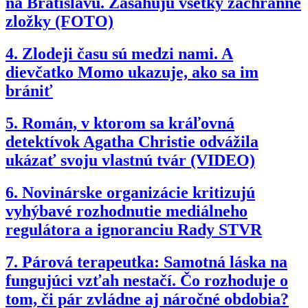
na Bratislavu. Zasahujú všetky záchranné
zložky (FOTO)
4.
Zlodeji času sú medzi nami. A
dievčatko Momo ukazuje, ako sa im
brániť
5.
Román, v ktorom sa kráľovná
detektívok Agatha Christie odvážila
ukázať svoju vlastnú tvár (VIDEO)
6.
Novinárske organizácie kritizujú
vyhýbavé rozhodnutie mediálneho
regulátora a ignoranciu Rady STVR
7.
Párová terapeutka: Samotná láska na
fungujúci vzťah nestačí. Čo rozhoduje o
tom, či pár zvládne aj náročné obdobia?