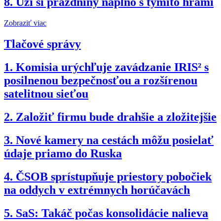
8.
Uži si prázdniny naplno s týmito hrami
Zobraziť viac
Tlačové správy
1.
Komisia urýchľuje zavádzanie IRIS² s
posilnenou bezpečnosťou a rozšírenou
satelitnou sieťou
2.
Založiť firmu bude drahšie a zložitejšie
3.
Nové kamery na cestách môžu posielať
údaje priamo do Ruska
4.
ČSOB sprístupňuje priestory pobočiek
na oddych v extrémnych horúčavách
5.
SaS: Takáč počas konsolidácie nalieva