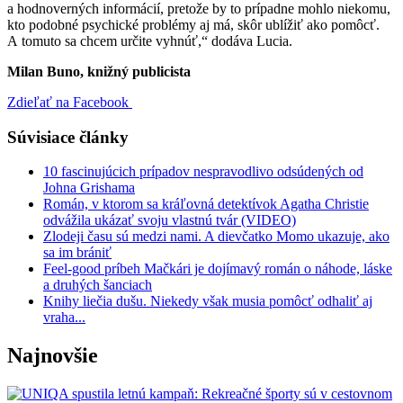
a hodnoverných informácií, pretože by to prípadne mohlo niekomu,
kto podobné psychické problémy aj má, skôr ublížiť ako pomôcť.
A tomuto sa chcem určite vyhnúť,“ dodáva Lucia.
Milan Buno, knižný publicista
Zdieľať na Facebook
Súvisiace články
10 fascinujúcich prípadov nespravodlivo odsúdených od
Johna Grishama
Román, v ktorom sa kráľovná detektívok Agatha Christie
odvážila ukázať svoju vlastnú tvár (VIDEO)
Zlodeji času sú medzi nami. A dievčatko Momo ukazuje, ako
sa im brániť
Feel-good príbeh Mačkári je dojímavý román o náhode, láske
a druhých šanciach
Knihy liečia dušu. Niekedy však musia pomôcť odhaliť aj
vraha...
Najnovšie