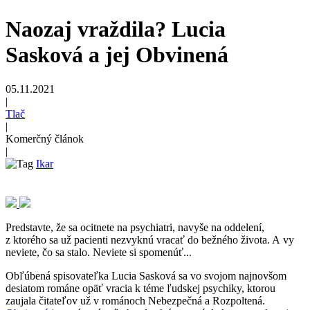
Naozaj vraždila? Lucia
Sasková a jej Obvinená
05.11.2021
|
Tlač
|
Komerčný článok
|
Ikar
Predstavte, že sa ocitnete na psychiatri, navyše na oddelení,
z ktorého sa už pacienti nezvyknú vracať do bežného života. A vy
neviete, čo sa stalo. Neviete si spomenúť...
Obľúbená spisovateľka Lucia Sasková sa vo svojom najnovšom
desiatom románe opäť vracia k téme ľudskej psychiky, ktorou
zaujala čitateľov už v románoch Nebezpečná a Rozpoltená.