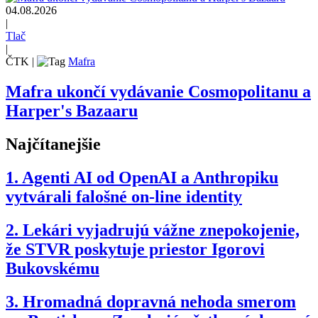
04.08.2026
|
Tlač
|
ČTK
|
Mafra
Mafra ukončí vydávanie Cosmopolitanu a
Harper's Bazaaru
Najčítanejšie
1.
Agenti AI od OpenAI a Anthropiku
vytvárali falošné on-line identity
2.
Lekári vyjadrujú vážne znepokojenie,
že STVR poskytuje priestor Igorovi
Bukovskému
3.
Hromadná dopravná nehoda smerom