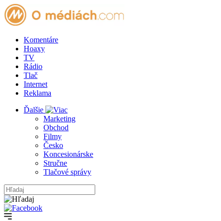
Komentáre
Hoaxy
TV
Rádio
Tlač
Internet
Reklama
Ďalšie
Marketing
Obchod
Filmy
Česko
Koncesionárske
Stručne
Tlačové správy