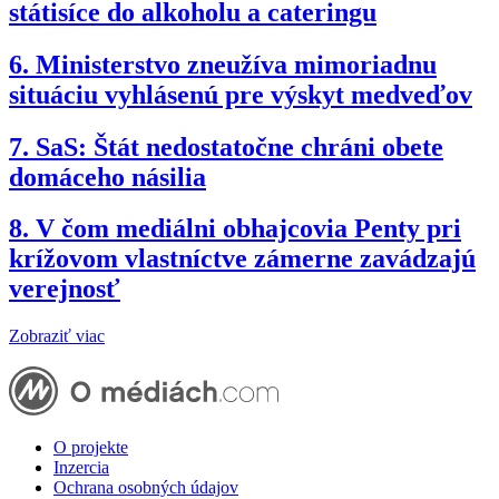
státisíce do alkoholu a cateringu
6.
Ministerstvo zneužíva mimoriadnu
situáciu vyhlásenú pre výskyt medveďov
7.
SaS: Štát nedostatočne chráni obete
domáceho násilia
8.
V čom mediálni obhajcovia Penty pri
krížovom vlastníctve zámerne zavádzajú
verejnosť
Zobraziť viac
O projekte
Inzercia
Ochrana osobných údajov