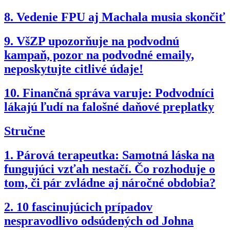
8.
Vedenie FPU aj Machala musia skončiť
9.
VšZP upozorňuje na podvodnú
kampaň, pozor na podvodné emaily,
neposkytujte citlivé údaje!
10.
Finančná správa varuje: Podvodníci
lákajú ľudí na falošné daňové preplatky
Stručne
1.
Párová terapeutka: Samotná láska na
fungujúci vzťah nestačí. Čo rozhoduje o
tom, či pár zvládne aj náročné obdobia?
2.
10 fascinujúcich prípadov
nespravodlivo odsúdených od Johna