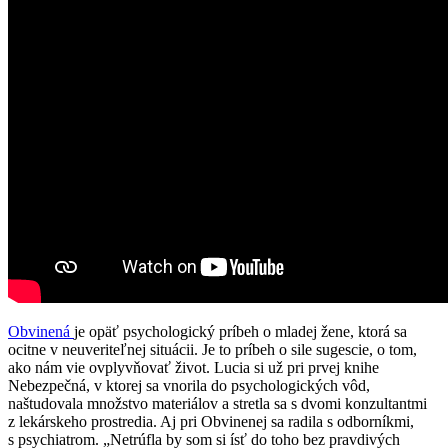
Obvinená
je opäť psychologický príbeh o mladej žene, ktorá sa
ocitne v neuveriteľnej situácii. Je to príbeh o sile sugescie, o tom,
ako nám vie ovplyvňovať život. Lucia si už pri prvej knihe
Nebezpečná, v ktorej sa vnorila do psychologických vôd,
naštudovala množstvo materiálov a stretla sa s dvomi konzultantmi
z lekárskeho prostredia. Aj pri Obvinenej sa radila s odborníkmi,
s psychiatrom. „Netrúfla by som si ísť do toho bez pravdivých