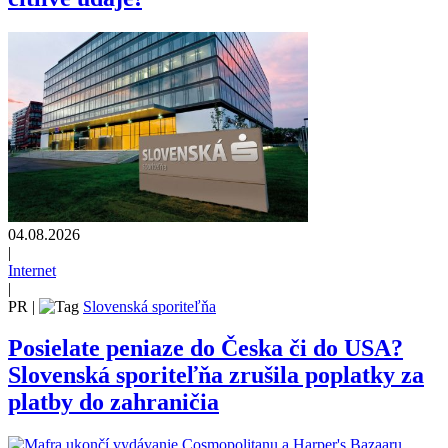
04.08.2026
|
Internet
|
PR
|
Slovenská sporiteľňa
Posielate peniaze do Česka či do USA?
Slovenská sporiteľňa zrušila poplatky za
platby do zahraničia