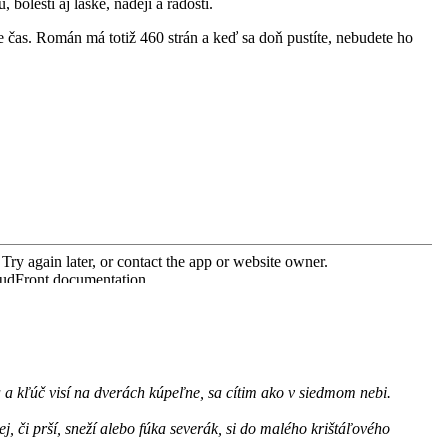
bolesti aj láske, nádeji a radosti.
e čas. Román má totiž 460 strán a keď sa doň pustíte, nebudete ho
a kľúč visí na dverách kúpeľne, sa cítim ako v siedmom nebi.
 či prší, sneží alebo fúka severák, si do malého krištáľového