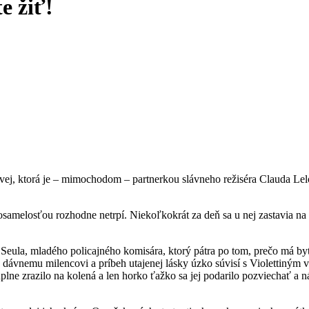
e žiť!
ovej, ktorá je – mimochodom – partnerkou slávneho režiséra Clauda Le
e osamelosťou rozhodne netrpí. Niekoľkokrát za deň sa u nej zastavia na 
a Seula, mladého policajného komisára, ktorý pátra po tom, prečo má 
 dávnemu milencovi a príbeh utajenej lásky úzko súvisí s Violettiným 
úplne zrazilo na kolená a len horko ťažko sa jej podarilo pozviechať a ná