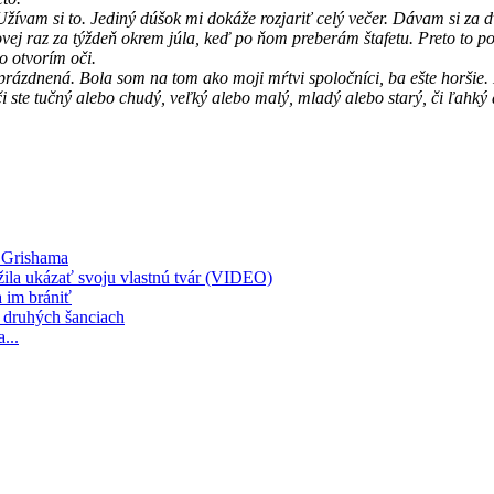
vam si to. Jediný dúšok mi dokáže rozjariť celý večer. Dávam si za dv
ej raz za týždeň okrem júla, keď po ňom preberám štafetu. Preto to po
o otvorím oči.
zdnená. Bola som na tom ako moji mŕtvi spoločníci, ba ešte horšie. Mo
, či ste tučný alebo chudý, veľký alebo malý, mladý alebo starý, či ľa
a Grishama
žila ukázať svoju vlastnú tvár (VIDEO)
 im brániť
 druhých šanciach
...