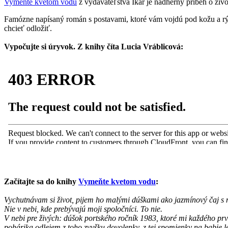
Vymeňte kvetom vodu
z vydavateľstva Ikar je nádherný príbeh o život
Famózne napísaný román s postavami, ktoré vám vojdú pod kožu a rýchl
chcieť odložiť.
Vypočujte si úryvok. Z knihy číta Lucia Vráblicová:
Začítajte sa do knihy
Vymeňte kvetom vodu
:
Vychutnávam si život, pijem ho malými dúškami ako jazmínový čaj s 
Nie v nebi, kde prebývajú moji spoločníci. To nie.
V nebi pre živých: dúšok portského ročník 1983, ktoré mi každého prv
pohárika odlejem z toho zvyšku dovolenky, z tej spomienky na babie le