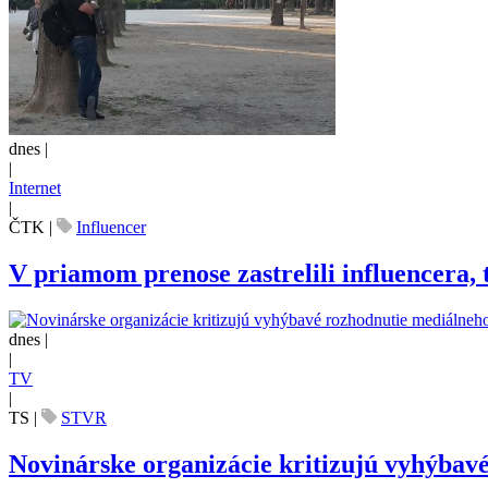
dnes |
|
Internet
|
ČTK
|
Influencer
V priamom prenose zastrelili influencera, t
dnes |
|
TV
|
TS
|
STVR
Novinárske organizácie kritizujú vyhýbav