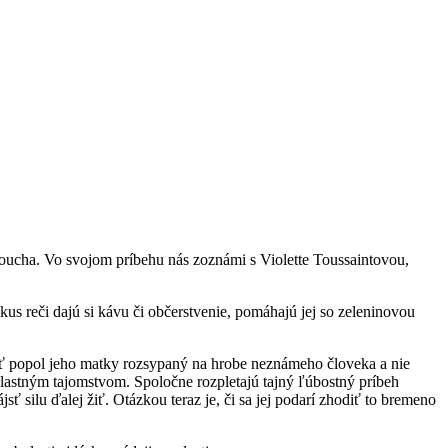
loucha. Vo svojom príbehu nás zoznámi s Violette Toussaintovou,
kus reči dajú si kávu či občerstvenie, pomáhajú jej so zeleninovou
byť popol jeho matky rozsypaný na hrobe neznámeho človeka a nie
vlastným tajomstvom. Spoločne rozpletajú tajný ľúbostný príbeh
jsť silu ďalej žiť. Otázkou teraz je, či sa jej podarí zhodiť to bremeno