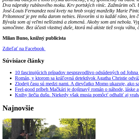
Dva náprstky rubínového moku. Krv portských viníc. Zažmúrim oči. Uží
José-Louis Fernandez nosí kvety na hrob svojej manželky Marie Pintov
Prítomnosť je pre mňa darom nebies. Hovorím si to každé ráno, len č
Bývala som aj veľmi nešťastná a zlomená. Akoby som ani nebola. Vyprá
samočinne. Bez účasti vlastnej duše, ktorá má akiste tiež svoju váhu
Milan Buno, knižný publicista
Zdieľať na Facebook
Súvisiace články
10 fascinujúcich prípadov nespravodlivo odsúdených od John
Román, v ktorom sa kráľovná detektívok Agatha Christie odvá
Zlodeji času sú medzi nami. A dievčatko Momo ukazuje, ako sa
Feel-good príbeh Mačkári je dojímavý román o náhode, láske a
Knihy liečia dušu. Niekedy však musia pomôcť odhaliť aj vraha
Najnovšie