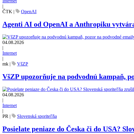
Internet
|
ČTK
|
OpenAI
Agenti AI od OpenAI a Anthropiku vytvárali
04.08.2026
|
Internet
|
mk
|
VšZP
VšZP upozorňuje na podvodnú kampaň, pozo
04.08.2026
|
Internet
|
PR
|
Slovenská sporiteľňa
Posielate peniaze do Česka či do USA? Slov