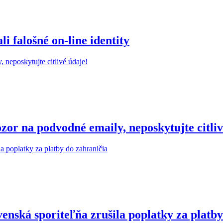
 falošné on-line identity
r na podvodné emaily, neposkytujte citliv
enská sporiteľňa zrušila poplatky za platby