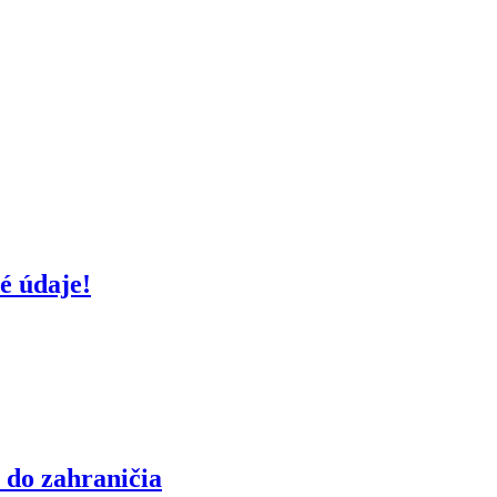
é údaje!
 do zahraničia