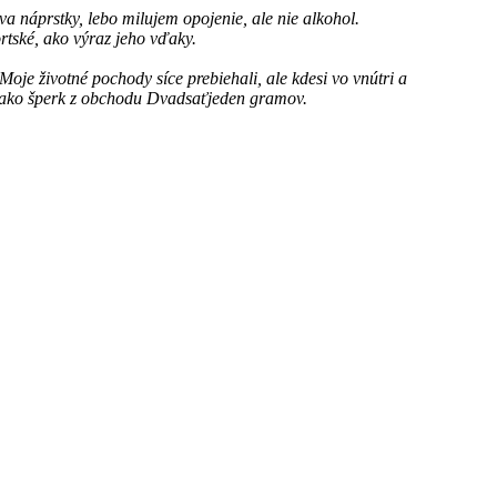
a náprstky, lebo milujem opojenie, ale nie alkohol.
rtské, ako výraz jeho vďaky.
je životné pochody síce prebiehali, ale kdesi vo vnútri a
hký ako šperk z obchodu Dvadsaťjeden gramov.