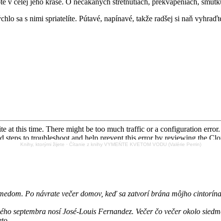
e v celej jeho kráse. O nečakaných stretnutiach, prekvapeniach, smútku, 
o sa s nimi spriatelíte. Pútavé, napínavé, takže radšej si naň vyhraďt
Knihy, ktorými žijete
·
Čítanie z knihy VYMEŇTE KVETOM VODU (Valérie Perrin)
medom. Po návrate večer domov, keď sa zatvorí brána môjho cintorína 
ého septembra nosí José-Louis Fernandez. Večer čo večer okolo siedmej,
to.