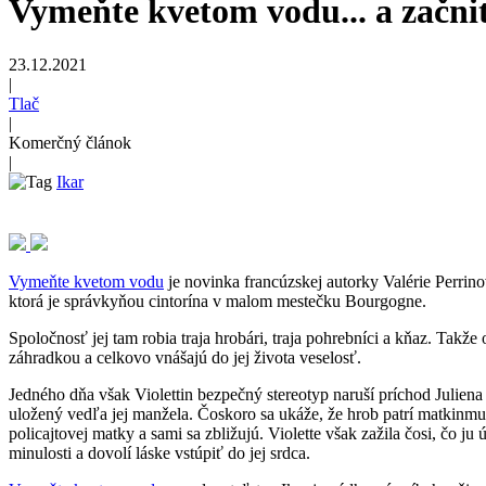
Vymeňte kvetom vodu... a začnit
23.12.2021
|
Tlač
|
Komerčný článok
|
Ikar
Vymeňte kvetom vodu
je novinka francúzskej autorky Valérie Perrin
ktorá je správkyňou cintorína v malom mestečku Bourgogne.
Spoločnosť jej tam robia traja hrobári, traja pohrebníci a kňaz. Takž
záhradkou a celkovo vnášajú do jej života veselosť.
Jedného dňa však Violettin bezpečný stereotyp naruší príchod Julien
uložený vedľa jej manžela. Čoskoro sa ukáže, že hrob patrí matkinmu
policajtovej matky a sami sa zbližujú. Violette však zažila čosi, čo ju 
minulosti a dovolí láske vstúpiť do jej srdca.