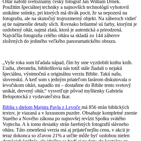
Oltár nafotil svetoznámy český fotograf Jan William Drnek.
Použitím špeciálnej techniky a najnovších technológií vyhotovil
unikátne snímky, pri ktorých má divák pocit, že sa nepozerá na
fotografiu, ale na skutočný trojrozmerný objekt. Na záberoch vidieť
aj tie najmenšie detaily sôch. Rovnako brilantné sú farby, ktorými je
ozdobený oltár, najmä zlatá, ktorá je autentická a prirodzená.
Najväčšia fotografia celého oltára sa skladá zo 144 záberov
zložených do jediného veľkého panoramatického obrazu.
„Vyše roka som hľadala nápad, čím by sme vyzdobili knihu kníh.
Ľudia, zberatelia, bibliofilovia nás totiž stále žiadali o nejakú
špeciálnu, výnimočnú a originálnu verziu Biblie. Takú našu,
slovenskú. A keď som s jedným priateľom farárom diskutovala o
levočskom oltári, napadlo mi – dostaňme do Biblie tento svetový
unikát, drevený oltár,“ vysvetľuje pôvod myšlienky Gabriela
Belopotocká z vydavateľstva Ikar.
Biblia s dielom Majstra Pavla z Levoče
má 856 strán biblických
textov, je viazaná a v luxusnom puzdre. Obsahuje kompletné znenie
Starého a Nového zákona po najnovšej revízii Spolku svätého
Vojtecha. A k tomu desiatky strán farebných fotografií slávneho
oltára. Táto zmenšená verzia má aj prijateľnejšiu cenu, v akcii je
teraz dokonca so zľavou 21% a určite môže byť ozdobou nielen