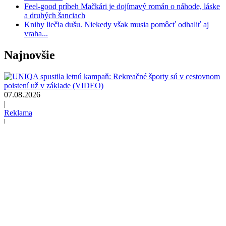
Feel-good príbeh Mačkári je dojímavý román o náhode, láske
a druhých šanciach
Knihy liečia dušu. Niekedy však musia pomôcť odhaliť aj
vraha...
Najnovšie
07.08.2026
|
Reklama
|
mk
|
UNIQA
UNIQA spustila letnú kampaň:
Rekreačné športy sú v cestovnom poistení
už v základe (VIDEO)
07.08.2026