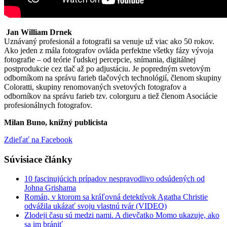
Jan William Drnek
Uznávaný profesionál a fotografii sa venuje už viac ako 50 rokov.
Ako jeden z mála fotografov ovláda perfektne všetky fázy vývoja
fotografie – od teórie ľudskej percepcie, snímania, digitálnej
postprodukcie cez tlač až po adjustáciu. Je popredným svetovým
odborníkom na správu farieb tlačových technológií, členom skupiny
Coloratti, skupiny renomovaných svetových fotografov a
odborníkov na správu farieb tzv. colorguru a tiež členom Asociácie
profesionálnych fotografov.
Milan Buno, knižný publicista
Zdieľať na Facebook
Súvisiace články
10 fascinujúcich prípadov nespravodlivo odsúdených od
Johna Grishama
Román, v ktorom sa kráľovná detektívok Agatha Christie
odvážila ukázať svoju vlastnú tvár (VIDEO)
Zlodeji času sú medzi nami. A dievčatko Momo ukazuje, ako
sa im brániť