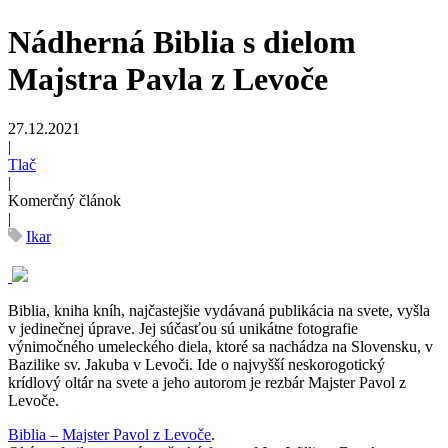
Nádherná Biblia s dielom
Majstra Pavla z Levoče
27.12.2021
|
Tlač
|
Komerčný článok
|
Ikar
Biblia, kniha kníh, najčastejšie vydávaná publikácia na svete, vyšla
v jedinečnej úprave. Jej súčasťou sú unikátne fotografie
výnimočného umeleckého diela, ktoré sa nachádza na Slovensku, v
Bazilike sv. Jakuba v Levoči. Ide o najvyšší neskorogotický
krídlový oltár na svete a jeho autorom je rezbár Majster Pavol z
Levoče.
Biblia – Majster Pavol z Levoče
.