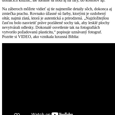
domácich knižníc, ale ideálne sa hodí aj na fary, do kostolov ap.
Na záberoch môžete vidieť aj tie najmenšie detaily sôch, dokonca aj
zrniečka prachu. Rovnako úžasné sú farby, ktorými je ozdobený
oltár, najmä zlatá, ktorá je autentická a prirodzená. „Najzložitejšou
časťou bolo nasvietiť práve pozlátené sochy tak, aby lesklé plochy
nevytvárali odlesky. Dokonalé osvetlenie tak na fotografiách
vytvorilo požadovanú plasticitu,“ popisuje uznávaný fotograf.
Pozrite si VIDEO, ako vznikala luxusná Biblia: