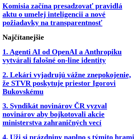
Komisia začína presadzovať pravidlá
aktu o umelej inteligencii a nové
požiadavky na transparentnosť
Najčítanejšie
1.
Agenti AI od OpenAI a Anthropiku
vytvárali falošné on-line identity
2.
Lekári vyjadrujú vážne znepokojenie,
že STVR poskytuje priestor Igorovi
Bukovskému
3.
Syndikát novinárov ČR vyzval
novinárov aby bojkotovali akcie
ministerstva zahraničných vecí
4.
Uži si prázdniny naplno s týmito hrami