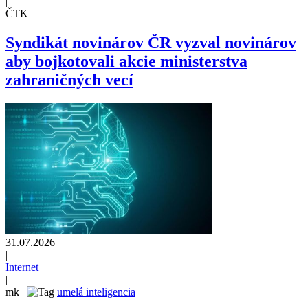
|
ČTK
Syndikát novinárov ČR vyzval novinárov
aby bojkotovali akcie ministerstva
zahraničných vecí
31.07.2026
|
Internet
|
mk
|
umelá inteligencia