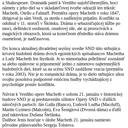
a Shakespeare. Dramatik patril k Verdiho najobľúbenejším, hoci
námety z jeho diel sa v skladateľovej tvorbe odrazili len trikrát:
Macbeth, Otello a Falstaff. Premiéra opery Macbeth v roku 1847,
dirigoval ju sám Verdi, sa stretla s nadšeným prijatím. Konflikt sa
odohral v 11. storočí v Škótsku. Dráma o sebazničujúcej túžbe po
moci, deštrukcii osobnosti, osudovej sile, ale aj proroctvách a
magických obrazoch, ktorá sa konečnom dôsledku stáva drámou
osamelosti, je nadčasovou.
Do konca aktuálnej divadelnej sezóny uvedie SND túto strhujúcu
krvavú hudobnú drámu dvoch egoistických sprisahancov Macbetha
a Lady Macbeth len štyrikrát. Je to mimoriadna príležitosť zoznámiť
sa alebo opätovne si pripomenúť jedno z námetovo najtemnejších
hudobných diel, ktoré sa na scénu SND zaslúžene vracia (premiéra
v roku 2003). Nie je to romantická dráma, je to dielo strhujúce silou
svojho posolstva podporené emóciou hudby vychádzajúcej z
psychológie postáv konfliktu.
Návrat k Verdiho opere Macbeth v sobotu 21. januára v historickej
budove SND je aj predstavením sólistov Opery SND v ďalších
náročných partoch: Ján Galla (Banco), Ľudovít Ludha (Macduff),
Martin Gyimesi (Malcolm), Eva Šeniglová (Dvorná dáma) a ďalší
pod taktovkou Dušana Štefánka.
Dalibor Jenis hosťuje v úlohe Macbeth 21. januára namiesto
pôvodne plánovaného Sergeja Tolstova.