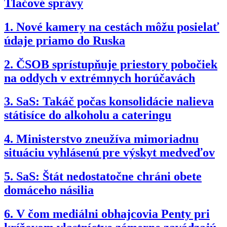
Tlačové správy
1.
Nové kamery na cestách môžu posielať
údaje priamo do Ruska
2.
ČSOB sprístupňuje priestory pobočiek
na oddych v extrémnych horúčavách
3.
SaS: Takáč počas konsolidácie nalieva
státisíce do alkoholu a cateringu
4.
Ministerstvo zneužíva mimoriadnu
situáciu vyhlásenú pre výskyt medveďov
5.
SaS: Štát nedostatočne chráni obete
domáceho násilia
6.
V čom mediálni obhajcovia Penty pri