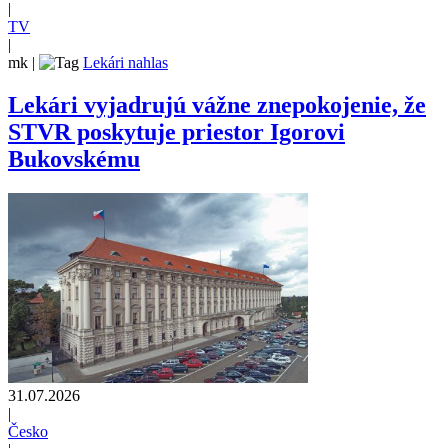
|
TV
|
mk
|
Lekári nahlas
Lekári vyjadrujú vážne znepokojenie, že
STVR poskytuje priestor Igorovi
Bukovskému
31.07.2026
|
Česko