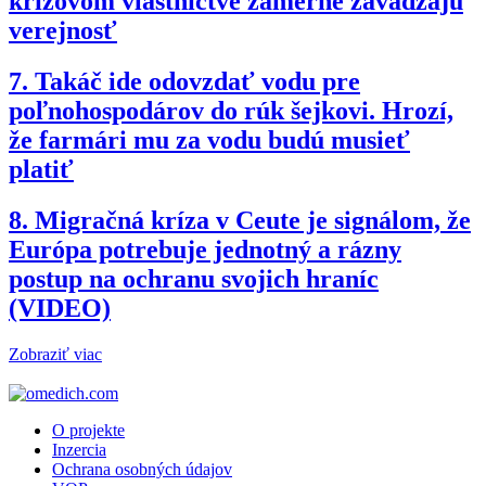
krížovom vlastníctve zámerne zavádzajú
verejnosť
7.
Takáč ide odovzdať vodu pre
poľnohospodárov do rúk šejkovi. Hrozí,
že farmári mu za vodu budú musieť
platiť
8.
Migračná kríza v Ceute je signálom, že
Európa potrebuje jednotný a rázny
postup na ochranu svojich hraníc
(VIDEO)
Zobraziť viac
O projekte
Inzercia
Ochrana osobných údajov