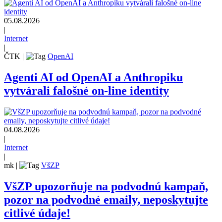
05.08.2026
|
Internet
|
ČTK
|
OpenAI
Agenti AI od OpenAI a Anthropiku
vytvárali falošné on-line identity
04.08.2026
|
Internet
|
mk
|
VšZP
VšZP upozorňuje na podvodnú kampaň,
pozor na podvodné emaily, neposkytujte
citlivé údaje!