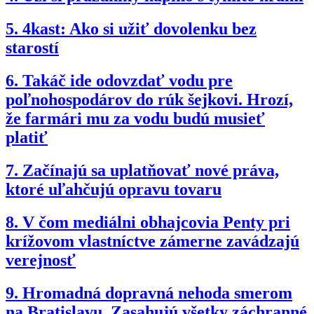
5.
4kast: Ako si užiť dovolenku bez
starostí
6.
Takáč ide odovzdať vodu pre
poľnohospodárov do rúk šejkovi. Hrozí,
že farmári mu za vodu budú musieť
platiť
7.
Začínajú sa uplatňovať nové práva,
ktoré uľahčujú opravu tovaru
8.
V čom mediálni obhajcovia Penty pri
krížovom vlastníctve zámerne zavádzajú
verejnosť
9.
Hromadná dopravná nehoda smerom
na Bratislavu. Zasahujú všetky záchranné