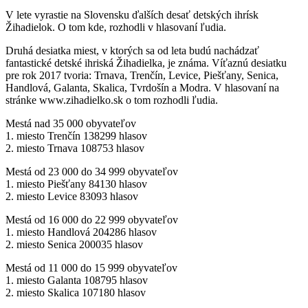
V lete vyrastie na Slovensku ďalších desať detských ihrísk
Žihadielok. O tom kde, rozhodli v hlasovaní ľudia.
Druhá desiatka miest, v ktorých sa od leta budú nachádzať
fantastické detské ihriská Žihadielka, je známa. Víťaznú desiatku
pre rok 2017 tvoria: Trnava, Trenčín, Levice, Piešťany, Senica,
Handlová, Galanta, Skalica, Tvrdošín a Modra. V hlasovaní na
stránke www.zihadielko.sk o tom rozhodli ľudia.
Mestá nad 35 000 obyvateľov
1. miesto Trenčín 138299 hlasov
2. miesto Trnava 108753 hlasov
Mestá od 23 000 do 34 999 obyvateľov
1. miesto Piešťany 84130 hlasov
2. miesto Levice 83093 hlasov
Mestá od 16 000 do 22 999 obyvateľov
1. miesto Handlová 204286 hlasov
2. miesto Senica 200035 hlasov
Mestá od 11 000 do 15 999 obyvateľov
1. miesto Galanta 108795 hlasov
2. miesto Skalica 107180 hlasov