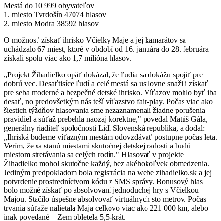
Mestá do 10 999 obyvateľov
1. miesto Tvrdošín 47074 hlasov
2. miesto Modra 38592 hlasov
O možnosť získať ihrisko Včielky Maje a jej kamarátov sa
uchádzalo 67 miest, ktoré v období od 16. januára do 28. februára
získali spolu viac ako 1,7 milióna hlasov.
„Projekt Žihadielko opäť dokázal, že ľudia sa dokážu spojiť pre
dobrú vec. Desaťtisíce ľudí a celé mestá sa usilovne snažili získať
pre seba moderné a bezpečné detské ihrisko. Víťazov mohlo byť iba
desať, no predovšetkým nás teší víťazstvo fair-play. Počas viac ako
šiestich týždňov hlasovania sme nezaznamenali žiadne porušenia
pravidiel a súťaž prebehla naozaj korektne," povedal Matúš Gála,
generálny riaditeľ spoločnosti Lidl Slovenská republika, a dodal:
„Ihriská budeme víťazným mestám odovzdávať postupne počas leta.
Verím, že sa stanú miestami skutočnej detskej radosti a budú
miestom stretávania sa celých rodín." Hlasovať v projekte
Žihadielko mohol skutočne každý, bez akéhokoľvek obmedzenia.
Jediným predpokladom bola registrácia na webe zihadielko.sk a jej
potvrdenie prostredníctvom kódu z SMS správy. Bonusový hlas
bolo možné získať po absolvovaní jednoduchej hry s Včielkou
Majou. Stačilo úspešne absolvovať virtuálnych sto metrov. Počas
trvania súťaže nalietala Maja celkovo viac ako 221 000 km, alebo
inak povedané – Zem obletela 5,5-krát.