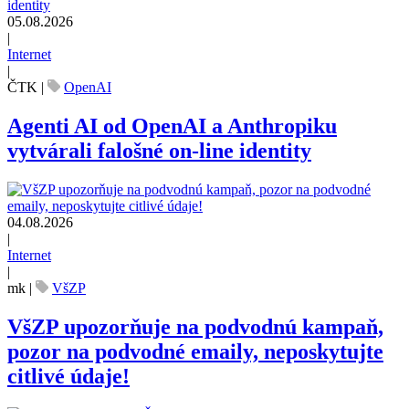
05.08.2026
|
Internet
|
ČTK
|
OpenAI
Agenti AI od OpenAI a Anthropiku
vytvárali falošné on-line identity
04.08.2026
|
Internet
|
mk
|
VšZP
VšZP upozorňuje na podvodnú kampaň,
pozor na podvodné emaily, neposkytujte
citlivé údaje!