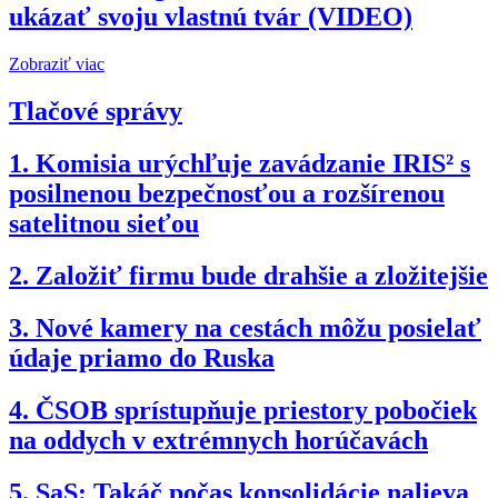
ukázať svoju vlastnú tvár (VIDEO)
Zobraziť viac
Tlačové správy
1.
Komisia urýchľuje zavádzanie IRIS² s
posilnenou bezpečnosťou a rozšírenou
satelitnou sieťou
2.
Založiť firmu bude drahšie a zložitejšie
3.
Nové kamery na cestách môžu posielať
údaje priamo do Ruska
4.
ČSOB sprístupňuje priestory pobočiek
na oddych v extrémnych horúčavách
5.
SaS: Takáč počas konsolidácie nalieva