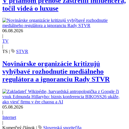
V priamom prenose zastrelili influencera,
točil videá o luxuse
06.08.2026
|
TV
|
TS
|
STVR
Novinárske organizácie kritizujú
vyhýbavé rozhodnutie mediálneho
regulátora a ignoranciu Rady STVR
05.08.2026
|
Internet
|
Komerčný článok
|
Slovenská sporiteľňa