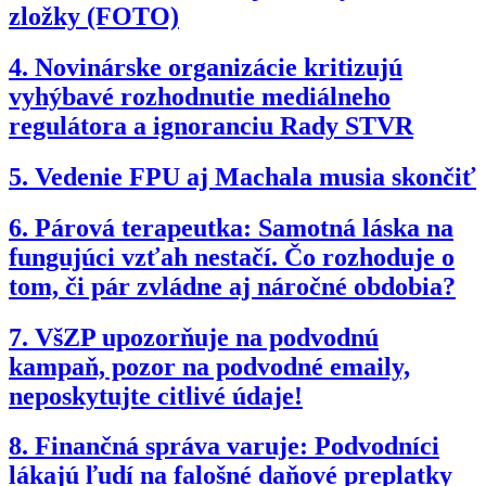
zložky (FOTO)
4.
Novinárske organizácie kritizujú
vyhýbavé rozhodnutie mediálneho
regulátora a ignoranciu Rady STVR
5.
Vedenie FPU aj Machala musia skončiť
6.
Párová terapeutka: Samotná láska na
fungujúci vzťah nestačí. Čo rozhoduje o
tom, či pár zvládne aj náročné obdobia?
7.
VšZP upozorňuje na podvodnú
kampaň, pozor na podvodné emaily,
neposkytujte citlivé údaje!
8.
Finančná správa varuje: Podvodníci
lákajú ľudí na falošné daňové preplatky