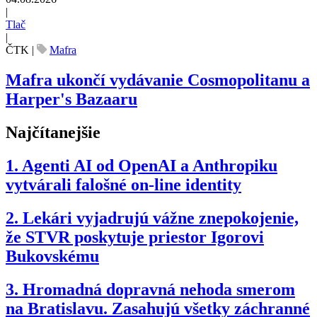
|
Tlač
|
ČTK
|
Mafra
Mafra ukončí vydávanie Cosmopolitanu a
Harper's Bazaaru
Najčítanejšie
1.
Agenti AI od OpenAI a Anthropiku
vytvárali falošné on-line identity
2.
Lekári vyjadrujú vážne znepokojenie,
že STVR poskytuje priestor Igorovi
Bukovskému
3.
Hromadná dopravná nehoda smerom
na Bratislavu. Zasahujú všetky záchranné