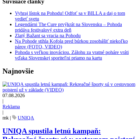
Súvisiace články
Vyhraj lístok na Pohodu! Odfoť sa v BILLA a daj o tom
vedieť svetu
Legendárni The Cure prvýkrát na Slovensku – Pohoda
pridáva festivalový extra deň
Zlatý Bažant sa vracia na Pohodu
Na Pohode stihla Kofola pred búrkou zosobášiť niekoľko
párov (FOTO, VIDEO)
Pohoda s veľkou inováciou. Zálohu za vratné poháre vráti
vďaka Slovenskej sporiteľni priamo na kartu
Najnovšie
07.08.2026
|
Reklama
|
mk
|
UNIQA
UNIQA spustila letnú kampaň: