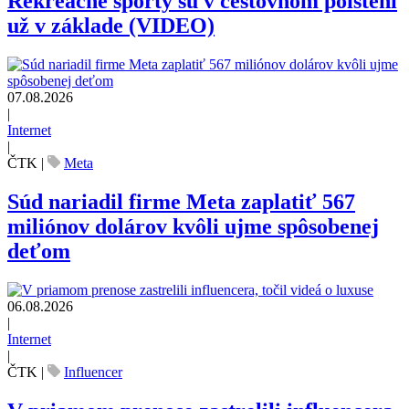
Rekreačné športy sú v cestovnom poistení
už v základe (VIDEO)
07.08.2026
|
Internet
|
ČTK
|
Meta
Súd nariadil firme Meta zaplatiť 567
miliónov dolárov kvôli ujme spôsobenej
deťom
06.08.2026
|
Internet
|
ČTK
|
Influencer