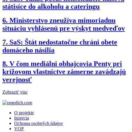
státisíce do alkoholu a cateringu
6.
Ministerstvo zneužíva mimoriadnu
situáciu vyhlásenú pre výskyt medveďov
7.
SaS: Štát nedostatočne chráni obete
domáceho násilia
8.
V čom mediálni obhajcovia Penty pri
krížovom vlastníctve zámerne zavádzajú
verejnosť
Zobraziť viac
O projekte
Inzercia
Ochrana osobných údajov
VOP