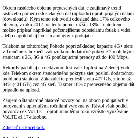
Okrem rastúceho objemu prenesených dát je zaujímavý trend
rastúceho pomeru odosielaných dát (uploadu) oproti prijatým dátam
(downloadu). Kým tento rok tvorili odoslané dáta 17% celkového
objemu, v roku 2017 bol tento pomer nižší - 13%. Tento trend
možno pripísať napríklad početnejšiemu odosielaniu fotiek a videí,
alebo napríklad aj live streamingov z podujatia.
Telekom na tohtoročnej Pohode popri základnej kapacite 4G+ siete
v Trenčíne zabezpečil zákazníkom dodatočné pokrytie 2 mobilnými
stanicami s 2G, 3G a 4G ponúkajúcimi prenosy až do 400 Mbps.
Rekordy padali aj na nedávnom festivale Topfest na Zelenej Vode,
kde Telekom okrem štandardného pokrytia sieť posilnil dodatočnou
mobilnou stanicou. Zákazníci tu preniesli spolu 477 GB, z toho až
84% (401 GB) cez 4G sieť. Takmer 18% z preneseného objemu dát
pripadlo na upload.
Záujem o štandardné hlasové hovory bol na oboch podujatiach v
porovnaní s uplynulými ročníkmi vyrovnaný. Rástol však podiel
hovorov cez VoLTE – oproti minulému roku vzrástlo využívanie
VoLTE až 17-násobne.
Zdieľať na Facebook