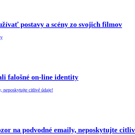
žívať postavy a scény zo svojich filmov
 falošné on-line identity
r na podvodné emaily, neposkytujte citliv