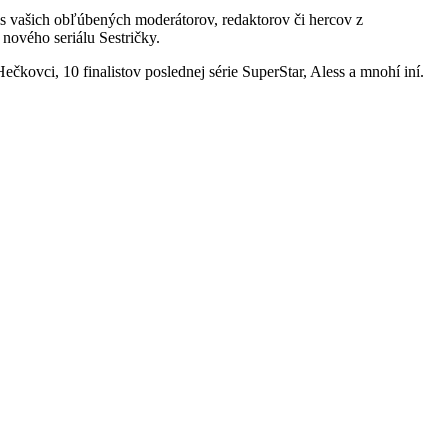
odpis vašich obľúbených moderátorov, redaktorov či hercov z
nového seriálu Sestričky.
vci, 10 finalistov poslednej série SuperStar, Aless a mnohí iní.