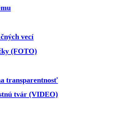
kému
ičných vecí
ožky (FOTO)
na transparentnosť
astnú tvár (VIDEO)