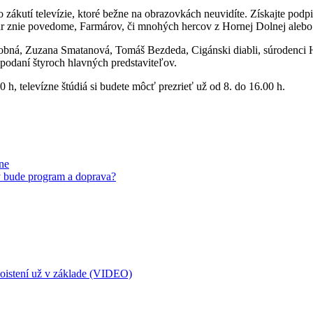
e do zákutí televízie, ktoré bežne na obrazovkách neuvidíte. Získajte p
vár znie povedome, Farmárov, či mnohých hercov z Hornej Dolnej alebo 
, Zuzana Smatanová, Tomáš Bezdeda, Cigánski diabli, súrodenci Hečko
 podaní štyroch hlavných predstaviteľov.
h, televízne štúdiá si budete môcť prezrieť už od 8. do 16.00 h.
ne
ý bude program a doprava?