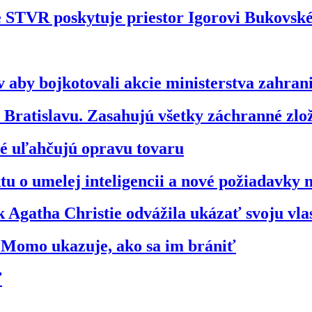
že STVR poskytuje priestor Igorovi Bukovs
 aby bojkotovali akcie ministerstva zahran
ratislavu. Zasahujú všetky záchranné zl
ré uľahčujú opravu tovaru
u o umelej inteligencii a nové požiadavky 
 Agatha Christie odvážila ukázať svoju vl
o Momo ukazuje, ako sa im brániť
ť