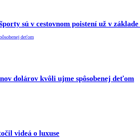
porty sú v cestovnom poistení už v základ
ónov dolárov kvôli ujme spôsobenej deťom
očil videá o luxuse