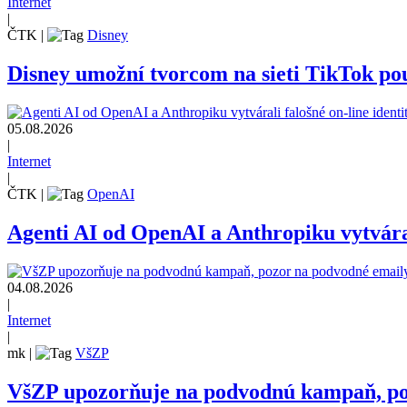
Internet
|
ČTK
|
Disney
Disney umožní tvorcom na sieti TikTok pou
05.08.2026
|
Internet
|
ČTK
|
OpenAI
Agenti AI od OpenAI a Anthropiku vytvárali
04.08.2026
|
Internet
|
mk
|
VšZP
VšZP upozorňuje na podvodnú kampaň, pozo