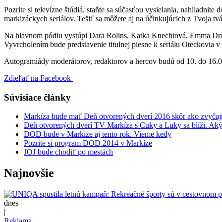
Pozrite si televízne štúdiá, staňte sa súčasťou vysielania, nahliadnit
markizáckych seriálov. Tešiť sa môžete aj na účinkujúcich z Tvoja t
Na hlavnom pódiu vystúpi Dara Rolins, Katka Knechtová, Emma Drobná
Vyvrcholením bude predstavenie titulnej piesne k seriálu Oteckovia v
Autogramiády moderátorov, redaktorov a hercov budú od 10. do 16.00 
Zdieľať na Facebook
Súvisiace články
Markíza bude mať Deň otvorených dverí 2016 skôr ako zvyčaj
Deň otvorených dverí TV Markíza s Cuky a Luky sa blíži. Ak
DOD bude v Markíze aj tento rok. Vieme kedy
Pozrite si program DOD 2014 v Markíze
JOJ bude chodiť po mestách
Najnovšie
dnes |
|
Reklama