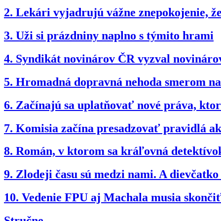
2.
Lekári vyjadrujú vážne znepokojenie, 
3.
Uži si prázdniny naplno s týmito hrami
4.
Syndikát novinárov ČR vyzval novinárov
5.
Hromadná dopravná nehoda smerom na B
6.
Začínajú sa uplatňovať nové práva, kto
7.
Komisia začína presadzovať pravidlá akt
8.
Román, v ktorom sa kráľovná detektívok
9.
Zlodeji času sú medzi nami. A dievčatk
10.
Vedenie FPU aj Machala musia skonči
Stručne