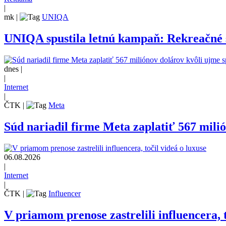
|
mk
|
UNIQA
UNIQA spustila letnú kampaň: Rekreačné š
dnes |
|
Internet
|
ČTK
|
Meta
Súd nariadil firme Meta zaplatiť 567 mili
06.08.2026
|
Internet
|
ČTK
|
Influencer
V priamom prenose zastrelili influencera, t