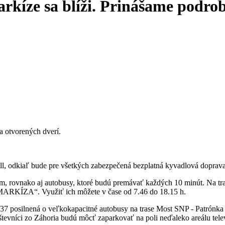
kíze sa blíži. Prinášame podrob
a otvorených dverí.
ll, odkiaľ bude pre všetkých zabezpečená bezplatná kyvadlová doprava
m, rovnako aj autobusy, ktoré budú premávať každých 10 minút. Na tr
RKÍZA“. Využiť ich môžete v čase od 7.46 do 18.15 h.
37 posilnená o veľkokapacitné autobusy na trase Most SNP - Patrónk
števníci zo Záhoria budú môcť zaparkovať na poli neďaleko areálu tele