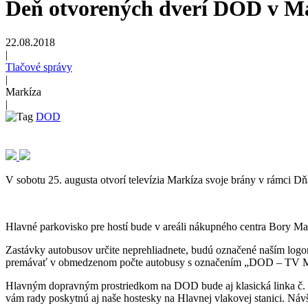
Deň otvorených dverí DOD v Mar
22.08.2018
|
Tlačové správy
|
Markíza
|
DOD
V sobotu 25. augusta otvorí televízia Markíza svoje brány v rámci Dň
Hlavné parkovisko pre hostí bude v areáli nákupného centra Bory Ma
Zastávky autobusov určite neprehliadnete, budú označené naším logo
premávať v obmedzenom počte autobusy s označením „DOD – TV MA
Hlavným dopravným prostriedkom na DOD bude aj klasická linka č. 
vám rady poskytnú aj naše hostesky na Hlavnej vlakovej stanici. Náv