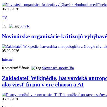
06.08.2026
|
TV
|
TS
|
STVR
Novinárske organizácie kritizujú vyhýbav
05.08.2026
|
Internet
|
Komerčný článok
|
Slovenská sporiteľňa
Zakladateľ Wikipédie, harvardská antrop
ako viesť firmu v ére chaosu a AI
05.08.2026
|