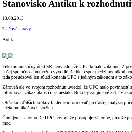
Stanovisko Antiku k rozhodnut
13.08.2013
|
Tlačové správy
|
Antik
Telekomunikačný úrad SR neuviedol, že UPC konalo zákonne. Z prvo
našej spoločnosť nemožno vyvodiť, že ide o spor medzi podnikmi podľ
teda posudzoval len súlad konania UPC s jediným zákonom a to záko
Zároveň ale vo svojom rozhodnutí uviedol, že UPC malo povinnosť sp
informovať zákazníkov, čo sa nestalo. Bolo by zaujímavé zistiť v ako
Ohľadom ďalších krokov budeme informovať po ďalšej analýze, p
telekomunikačných služieb.
Čudujeme sa tomu, že UPC hovorí, že postupuje zákonne, pretože po
moci.