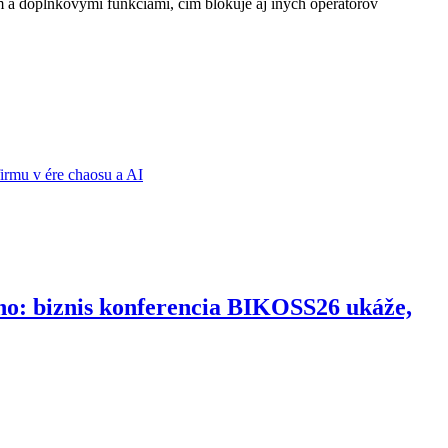
oplnkovými funkciami, čím blokuje aj iných operátorov
ho: biznis konferencia BIKOSS26 ukáže,