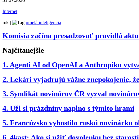
31.07.2026
|
Internet
|
mk
|
umelá inteligencia
Komisia začína presadzovať pravidlá aktu 
Najčítanejšie
1.
Agenti AI od OpenAI a Anthropiku vytvár
2.
Lekári vyjadrujú vážne znepokojenie, 
3.
Syndikát novinárov ČR vyzval novinárov
4.
Uži si prázdniny naplno s týmito hrami
5.
Francúzsko vyhostilo ruskú novinárku 
6.
4kast: Ako si užiť dovolenku bez starostí