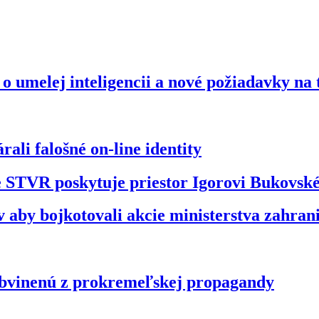
o umelej inteligencii a nové požiadavky na
ali falošné on-line identity
že STVR poskytuje priestor Igorovi Bukovs
 aby bojkotovali akcie ministerstva zahran
obvinenú z prokremeľskej propagandy