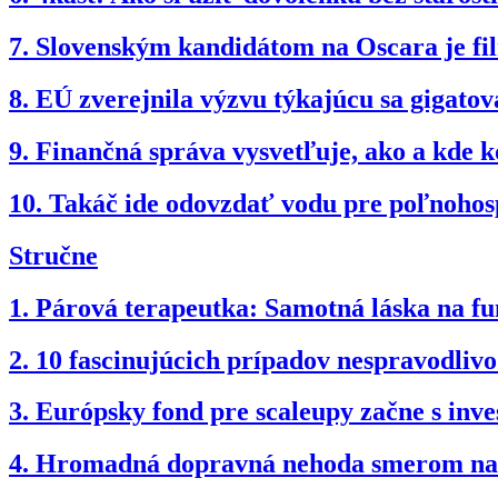
7.
Slovenským kandidátom na Oscara je f
8.
EÚ zverejnila výzvu týkajúcu sa gigatov
9.
Finančná správa vysvetľuje, ako a kde k
10.
Takáč ide odovzdať vodu pre poľnohosp
Stručne
1.
Párová terapeutka: Samotná láska na fun
2.
10 fascinujúcich prípadov nespravodli
3.
Európsky fond pre scaleupy začne s inv
4.
Hromadná dopravná nehoda smerom na B