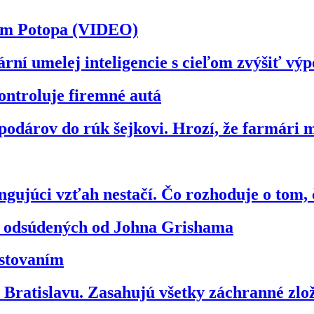
ilm Potopa (VIDEO)
ární umelej inteligencie s cieľom zvýšiť v
ontroluje firemné autá
odárov do rúk šejkovi. Hrozí, že farmári 
gujúci vzťah nestačí. Čo rozhoduje o tom, 
vo odsúdených od Johna Grishama
estovaním
ratislavu. Zasahujú všetky záchranné zl