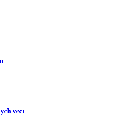
mu
ých vecí