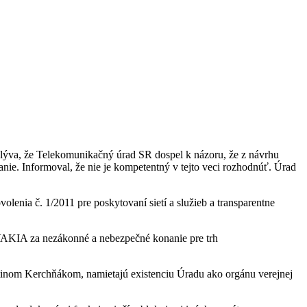
ýva, že Telekomunikačný úrad SR dospel k názoru, že z návrhu
ie. Informoval, že nie je kompetentný v tejto veci rozhodnúť. Úrad
nia č. 1/2011 pre poskytovaní sietí a služieb a transparentne
KIA za nezákonné a nebezpečné konanie pre trh
tinom Kerchňákom, namietajú existenciu Úradu ako orgánu verejnej