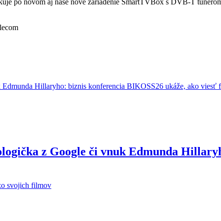
o novom aj naše nové zariadenie SmartTVBox s DVB-T tunerom a d
elecom
ologička z Google či vnuk Edmunda Hillary