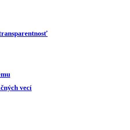
 transparentnosť
kému
ičných vecí