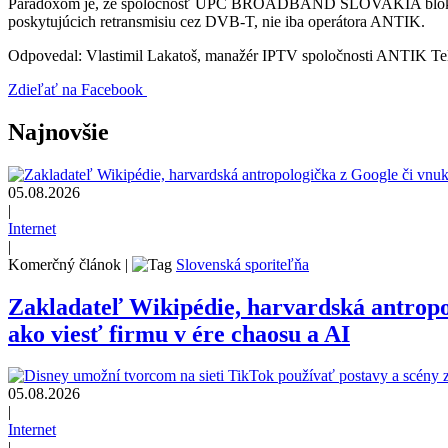
Paradoxom je, že spoločnosť UPC BROADBAND SLOVAKIA blokuje p
poskytujúcich retransmisiu cez DVB-T, nie iba operátora ANTIK.
Odpovedal: Vlastimil Lakatoš, manažér IPTV spoločnosti ANTIK T
Zdieľať na Facebook
Najnovšie
05.08.2026
|
Internet
|
Komerčný článok
|
Slovenská sporiteľňa
Zakladateľ Wikipédie, harvardská antrop
ako viesť firmu v ére chaosu a AI
05.08.2026
|
Internet
|