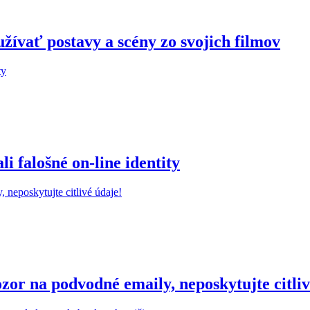
žívať postavy a scény zo svojich filmov
 falošné on-line identity
r na podvodné emaily, neposkytujte citliv