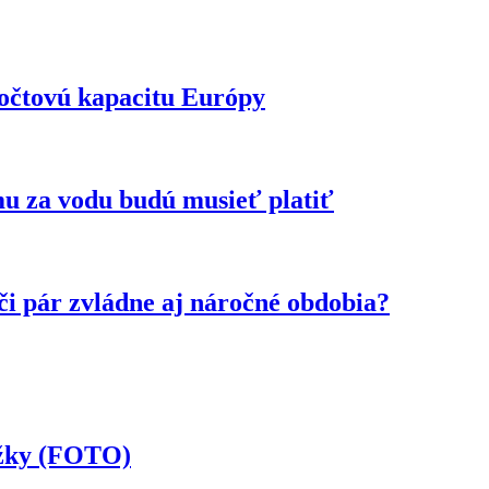
ýpočtovú kapacitu Európy
mu za vodu budú musieť platiť
či pár zvládne aj náročné obdobia?
ožky (FOTO)