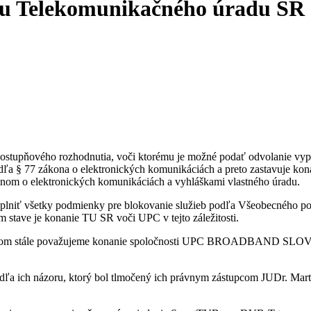
iu Telekomunikačného úradu SR
stupňového rozhodnutia, voči ktorému je možné podať odvolanie vypl
a § 77 zákona o elektronických komunikáciách a preto zastavuje konan
nom o elektronických komunikáciách a vyhláškami vlastného úradu.
lniť všetky podmienky pre blokovanie služieb podľa Všeobecného povole
m stave je konanie TU SR voči UPC v tejto záležitosti.
ričom stále považujeme konanie spoločnosti UPC BROADBAND SLOVA
dľa ich názoru, ktorý bol tlmočený ich právnym zástupcom JUDr. Mar