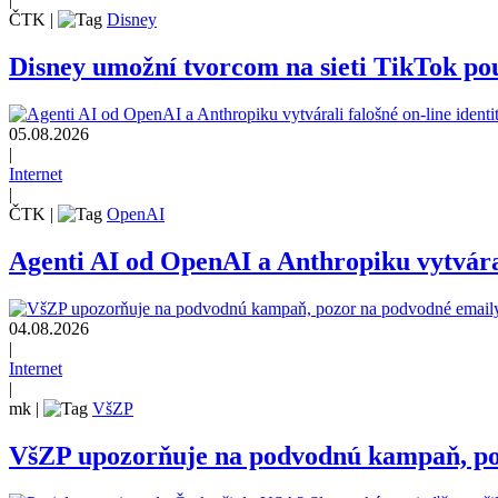
ČTK
|
Disney
Disney umožní tvorcom na sieti TikTok pou
05.08.2026
|
Internet
|
ČTK
|
OpenAI
Agenti AI od OpenAI a Anthropiku vytvárali
04.08.2026
|
Internet
|
mk
|
VšZP
VšZP upozorňuje na podvodnú kampaň, pozo