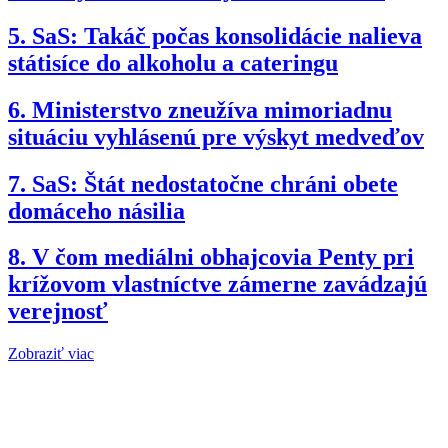
5.
SaS: Takáč počas konsolidácie nalieva
státisíce do alkoholu a cateringu
6.
Ministerstvo zneužíva mimoriadnu
situáciu vyhlásenú pre výskyt medveďov
7.
SaS: Štát nedostatočne chráni obete
domáceho násilia
8.
V čom mediálni obhajcovia Penty pri
krížovom vlastníctve zámerne zavádzajú
verejnosť
Zobraziť viac