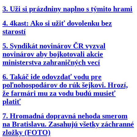
3.
Uži si prázdniny naplno s týmito hrami
4.
4kast: Ako si užiť dovolenku bez
starostí
5.
Syndikát novinárov ČR vyzval
novinárov aby bojkotovali akcie
ministerstva zahraničných vecí
6.
Takáč ide odovzdať vodu pre
poľnohospodárov do rúk šejkovi. Hrozí,
že farmári mu za vodu budú musieť
platiť
7.
Hromadná dopravná nehoda smerom
na Bratislavu. Zasahujú všetky záchranné
zložky (FOTO)