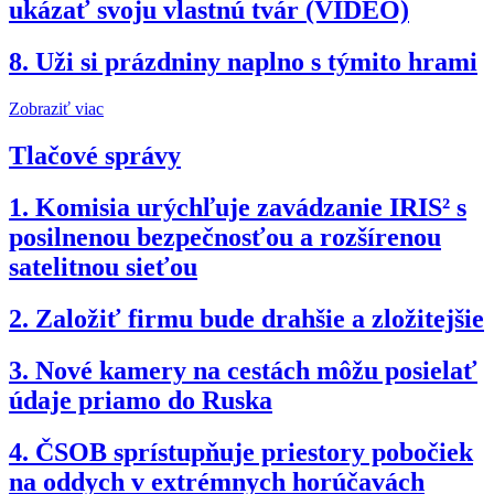
ukázať svoju vlastnú tvár (VIDEO)
8.
Uži si prázdniny naplno s týmito hrami
Zobraziť viac
Tlačové správy
1.
Komisia urýchľuje zavádzanie IRIS² s
posilnenou bezpečnosťou a rozšírenou
satelitnou sieťou
2.
Založiť firmu bude drahšie a zložitejšie
3.
Nové kamery na cestách môžu posielať
údaje priamo do Ruska
4.
ČSOB sprístupňuje priestory pobočiek
na oddych v extrémnych horúčavách