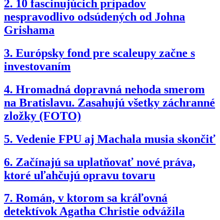
2.
10 fascinujúcich prípadov
nespravodlivo odsúdených od Johna
Grishama
3.
Európsky fond pre scaleupy začne s
investovaním
4.
Hromadná dopravná nehoda smerom
na Bratislavu. Zasahujú všetky záchranné
zložky (FOTO)
5.
Vedenie FPU aj Machala musia skončiť
6.
Začínajú sa uplatňovať nové práva,
ktoré uľahčujú opravu tovaru
7.
Román, v ktorom sa kráľovná
detektívok Agatha Christie odvážila