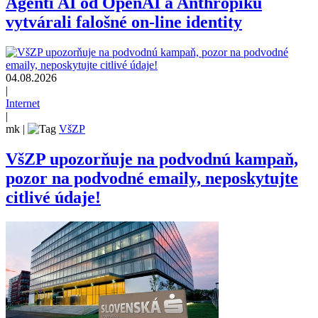
Agenti AI od OpenAI a Anthropiku
vytvárali falošné on-line identity
04.08.2026
|
Internet
|
mk
|
VšZP
VšZP upozorňuje na podvodnú kampaň,
pozor na podvodné emaily, neposkytujte
citlivé údaje!