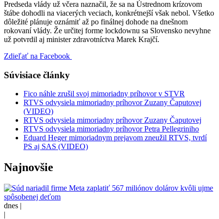
Predseda vlády už včera naznačil, že sa na Ústrednom krízovom
štábe dohodli na viacerých veciach, konkrétnejší však nebol. Všetko
dôležité plánuje oznámiť až po finálnej dohode na dnešnom
rokovaní vlády. Že určitej forme lockdownu sa Slovensko nevyhne
už potvrdil aj minister zdravotníctva Marek Krajčí.
Zdieľať na Facebook
Súvisiace články
Fico náhle zrušil svoj mimoriadny príhovor v STVR
RTVS odvysiela mimoriadny príhovor Zuzany Čaputovej
(VIDEO)
RTVS odvysiela mimoriadny príhovor Zuzany Čaputovej
RTVS odvysiela mimoriadny príhovor Petra Pellegriniho
Eduard Heger mimoriadnym prejavom zneužil RTVS, tvrdí
PS aj SAS (VIDEO)
Najnovšie
dnes |
|