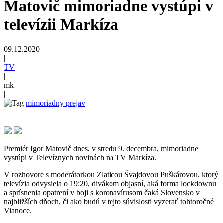
Matovič mimoriadne vystúpi v
televízii Markíza
09.12.2020
|
TV
|
mk
|
mimoriadny prejav
Premiér Igor Matovič dnes, v stredu 9. decembra, mimoriadne
vystúpi v Televíznych novinách na TV Markíza.
V rozhovore s moderátorkou Zlaticou Švajdovou Puškárovou, ktorý
televízia odvysiela o 19:20, divákom objasní, aká forma lockdownu
a sprísnenia opatrení v boji s koronavírusom čaká Slovensko v
najbližších dňoch, či ako budú v tejto súvislosti vyzerať tohtoročné
Vianoce.