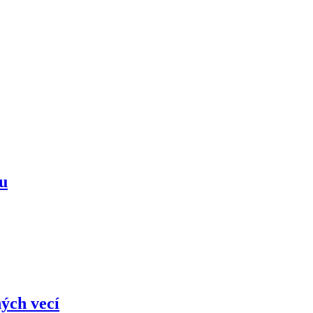
mu
ých vecí