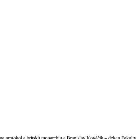
 protokol a britskú monarchiu a Branislav Kováčik – dekan Fakulty