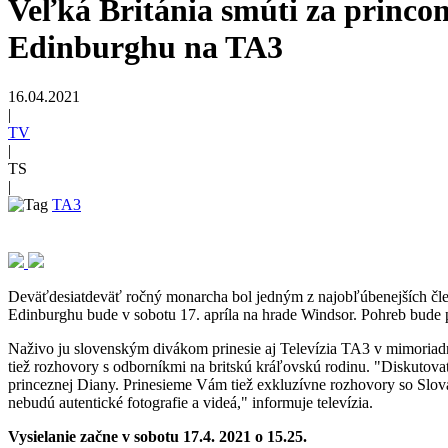
Veľká Británia smúti za princo
Edinburghu na TA3
16.04.2021
|
TV
|
TS
|
TA3
Deväťdesiatdeväť ročný monarcha bol jedným z najobľúbenejších člen
Edinburghu bude v sobotu 17. apríla na hrade Windsor. Pohreb bude 
Naživo ju slovenským divákom prinesie aj Televízia TA3 v mimoriadn
tiež rozhovory s odborníkmi na britskú kráľovskú rodinu. "Diskutova
princeznej Diany. Prinesieme Vám tiež exkluzívne rozhovory so Slová
nebudú autentické fotografie a videá," informuje televízia.
Vysielanie začne v sobotu 17.4. 2021 o 15.25.