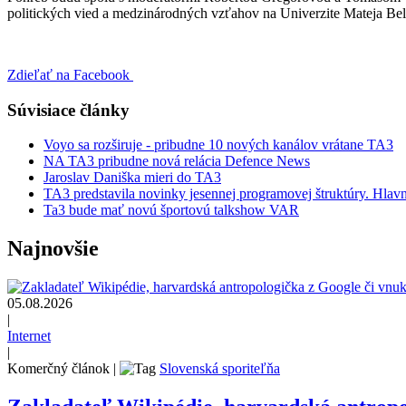
politických vied a medzinárodných vzťahov na Univerzite Mateja Bela
Zdieľať na Facebook
Súvisiace články
Voyo sa rozširuje - pribudne 10 nových kanálov vrátane TA3
NA TA3 pribudne nová relácia Defence News
Jaroslav Daniška mieri do TA3
TA3 predstavila novinky jesennej programovej štruktúry. Hla
Ta3 bude mať novú športovú talkshow VAR
Najnovšie
05.08.2026
|
Internet
|
Komerčný článok
|
Slovenská sporiteľňa