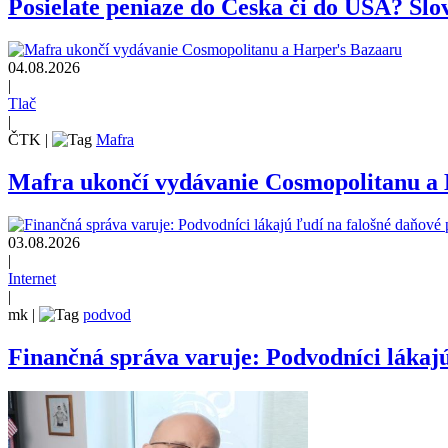
Posielate peniaze do Česka či do USA? Slov
04.08.2026
|
Tlač
|
ČTK
|
Mafra
Mafra ukončí vydávanie Cosmopolitanu a
03.08.2026
|
Internet
|
mk
|
podvod
Finančná správa varuje: Podvodníci lákajú