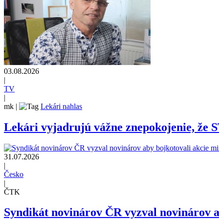
03.08.2026
|
TV
|
mk
|
Lekári nahlas
Lekári vyjadrujú vážne znepokojenie, že 
31.07.2026
|
Česko
|
ČTK
Syndikát novinárov ČR vyzval novinárov ab