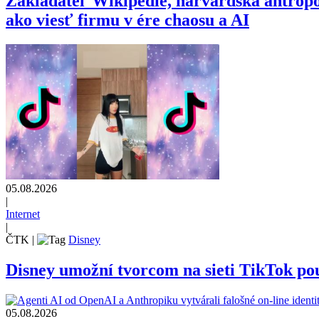
Zakladateľ Wikipédie, harvardská antrop
ako viesť firmu v ére chaosu a AI
05.08.2026
|
Internet
|
ČTK
|
Disney
Disney umožní tvorcom na sieti TikTok pou
05.08.2026