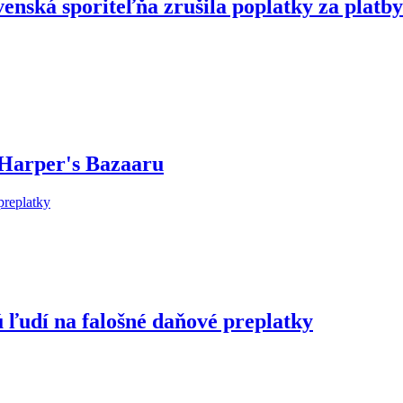
enská sporiteľňa zrušila poplatky za platby
 Harper's Bazaaru
 ľudí na falošné daňové preplatky