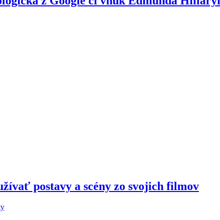
ologička z Google či vnuk Edmunda Hillary
žívať postavy a scény zo svojich filmov