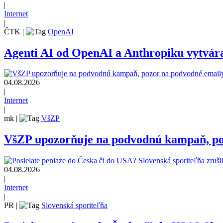
|
Internet
|
ČTK
|
OpenAI
Agenti AI od OpenAI a Anthropiku vytvárali
04.08.2026
|
Internet
|
mk
|
VšZP
VšZP upozorňuje na podvodnú kampaň, pozo
04.08.2026
|
Internet
|
PR
|
Slovenská sporiteľňa