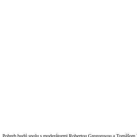
Pohreb budú spolu s moderátormi Robertou Gregorovou a Tomášom Ve