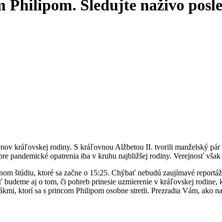
m Philipom. Sledujte naživo posl
ov kráľovskej rodiny. S kráľovnou Alžbetou II. tvorili manželský pá
pre pandemické opatrenia iba v kruhu najbližšej rodiny. Verejnosť vš
om štúdiu, ktoré sa začne o 15:25. Chýbať nebudú zaujímavé reportáže 
ť budeme aj o tom, či pohreb prinesie uzmierenie v kráľovskej rodine,
kmi, ktorí sa s princom Philipom osobne stretli. Prezradia Vám, ako n