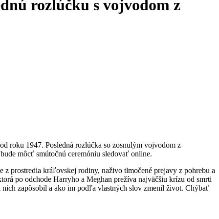
ednú rozlúčku s vojvodom z
r od roku 1947. Posledná rozlúčka so zosnulým vojvodom z
ak bude môcť smútočnú ceremóniu sledovať online.
z prostredia kráľovskej rodiny, naživo tlmočené prejavy z pohrebu a
 ktorá po odchode Harryho a Meghan prežíva najväčšiu krízu od smrti
a nich zapôsobil a ako im podľa vlastných slov zmenil život. Chýbať