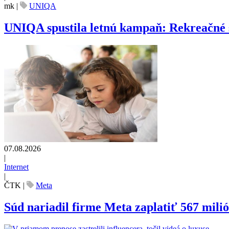
mk
|
UNIQA
UNIQA spustila letnú kampaň: Rekreačné š
07.08.2026
|
Internet
|
ČTK
|
Meta
Súd nariadil firme Meta zaplatiť 567 mili