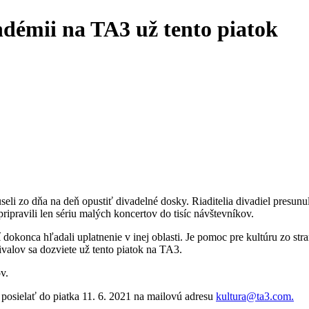
ndémii na TA3 už tento piatok
i zo dňa na deň opustiť divadelné dosky. Riaditelia divadiel presunuli 
 pripravili len sériu malých koncertov do tisíc návštevníkov.
ca hľadali uplatnenie v inej oblasti. Je pomoc pre kultúru zo strany š
valov sa dozviete už tento piatok na TA3.
ov.
u posielať do piatka 11. 6. 2021 na mailovú adresu
kultura@ta3.com
.