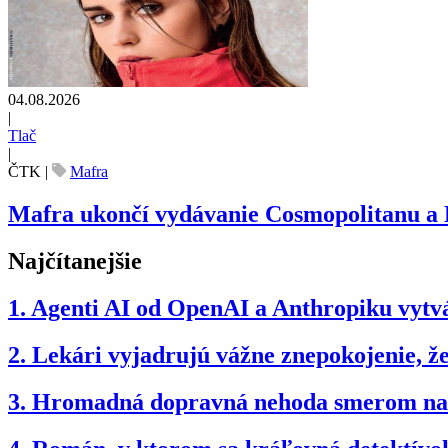
04.08.2026
|
Tlač
|
ČTK
|
Mafra
Mafra ukončí vydávanie Cosmopolitanu a
Najčítanejšie
1.
Agenti AI od OpenAI a Anthropiku vytvár
2.
Lekári vyjadrujú vážne znepokojenie, 
3.
Hromadná dopravná nehoda smerom na B