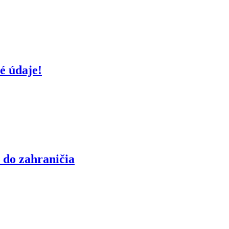
é údaje!
 do zahraničia