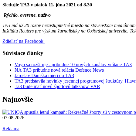
Sledujte TA3 v piatok 11. júna 2021 od 8.30
Rýchlo, overene, naživo
TA3 má už 20 rokov nezastupiteľné miesto na slovenskom mediálnom t
Inštitútu Reuters pre výskum žurnalistiky na Oxfordskej univerzite. 
Zdieľať na Facebook
Súvisiace články
Voyo sa rozširuje - pribudne 10 nových kanálov vrátane TA3
NA TA3 pribudne nová relácia Defence News
Jaroslav Daniška mieri do TA3
TA3 predstavila novinky jesennej programovej štruktúry. Hla
Ta3 bude mať novú športovú talkshow VAR
Najnovšie
07.08.2026
|
Reklama
|