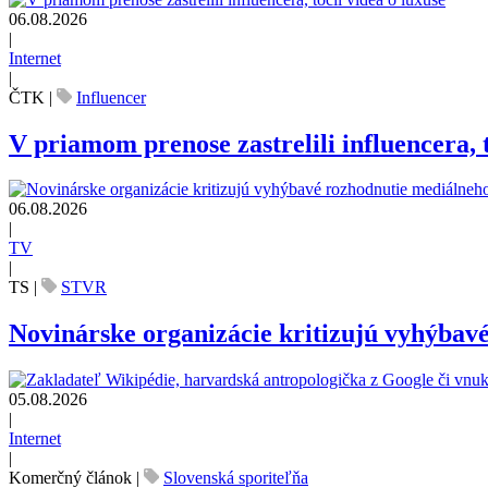
06.08.2026
|
Internet
|
ČTK
|
Influencer
V priamom prenose zastrelili influencera, t
06.08.2026
|
TV
|
TS
|
STVR
Novinárske organizácie kritizujú vyhýbav
05.08.2026
|
Internet
|
Komerčný článok
|
Slovenská sporiteľňa