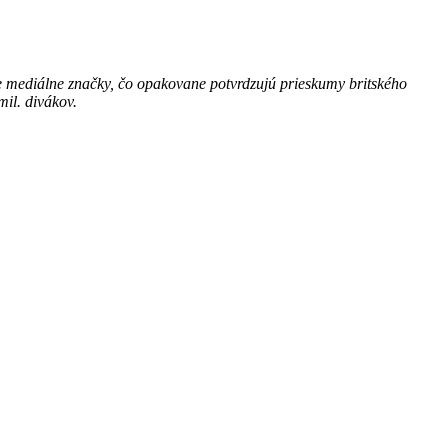
e mediálne značky, čo opakovane potvrdzujú prieskumy britského
mil. divákov.