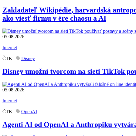
Zakladateľ Wikipédie, harvardská antrop
ako viesť firmu v ére chaosu a AI
05.08.2026
|
Internet
|
ČTK
|
Disney
Disney umožní tvorcom na sieti TikTok pou
05.08.2026
|
Internet
|
ČTK
|
OpenAI
Agenti AI od OpenAI a Anthropiku vytvárali