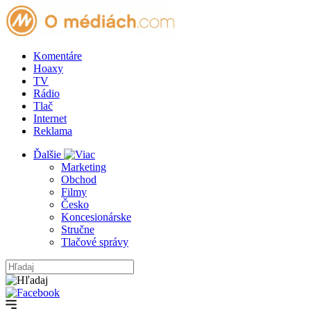
Komentáre
Hoaxy
TV
Rádio
Tlač
Internet
Reklama
Ďalšie
Marketing
Obchod
Filmy
Česko
Koncesionárske
Stručne
Tlačové správy