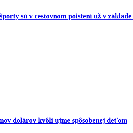
porty sú v cestovnom poistení už v základ
ónov dolárov kvôli ujme spôsobenej deťom