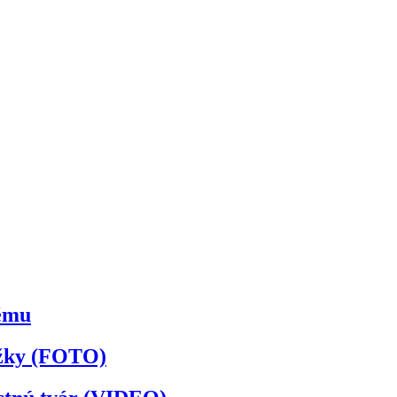
kému
ožky (FOTO)