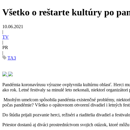
Všetko o reštarte kultúry po pa
10.06.2021
|
TV
|
PR
|
TA3
Pandémia koronavírusu výrazne ovplyvnila kultúrnu oblasť. Herci musel
ako rok. Letné festivaly sa minulé leto nekonali, niektorí organizátori
Mnohým umelcom spôsobila pandémia existenčné problémy, niektorí dokon
počas pandémie? Všetko o opätovnom otvorení divadiel i letných festi
Do štúdia prijali pozvanie herci, režiséri a riaditelia divadiel a festival
Priestor dostanú aj diváci prostredníctvom svojich otázok, ktoré môž