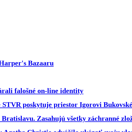
 Harper's Bazaaru
ali falošné on-line identity
že STVR poskytuje priestor Igorovi Bukovs
ratislavu. Zasahujú všetky záchranné zl