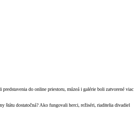
predstavenia do online priestoru, múzeá i galérie boli zatvorené viac
tátu dostatočná? Ako fungovali herci, režiséri, riaditelia divadiel