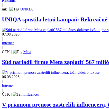
Reklama
|
mk
|
UNIQA
UNIQA spustila letnú kampaň: Rekreačné š
07.08.2026
|
Internet
|
ČTK
|
Meta
Súd nariadil firme Meta zaplatiť 567 mili
06.08.2026
|
Internet
|
ČTK
|
Influencer
V priamom prenose zastrelili influencera, t