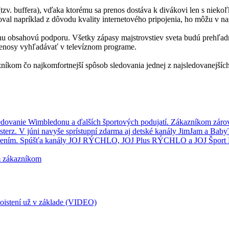
 (tzv. buffera), vďaka ktorému sa prenos dostáva k divákovi len s ni
oval napríklad z dôvodu kvality internetového pripojenia, ho môžu v 
nu obsahovú podporu. Všetky zápasy majstrovstiev sveta budú prehľad
renosy vyhľadávať v televíznom programe.
níkom čo najkomfortnejší spôsob sledovania jednej z najsledovanejších
dovanie Wimbledonu a ďalších športových podujatí. Zákazníkom zárov
sterz. V júni navyše sprístupní zdarma aj detské kanály JimJam a Bab
skorením. Spúšťa kanály JOJ RÝCHLO, JOJ Plus RÝCHLO a JOJ Špo
m zákazníkom