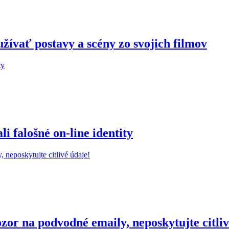
žívať postavy a scény zo svojich filmov
 falošné on-line identity
r na podvodné emaily, neposkytujte citliv