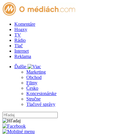
Komentáre
Hoaxy
TV
Rádio
Tlač
Internet
Reklama
Ďalšie
Marketing
Obchod
Filmy
Česko
Koncesionárske
Stručne
Tlačové správy