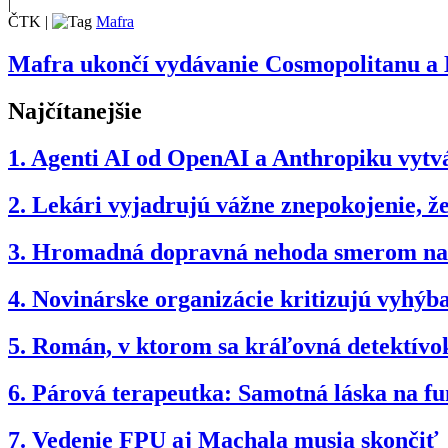
|
ČTK
|
Mafra
Mafra ukončí vydávanie Cosmopolitanu a
Najčítanejšie
1.
Agenti AI od OpenAI a Anthropiku vytvár
2.
Lekári vyjadrujú vážne znepokojenie, 
3.
Hromadná dopravná nehoda smerom na B
4.
Novinárske organizácie kritizujú vyhý
5.
Román, v ktorom sa kráľovná detektívok
6.
Párová terapeutka: Samotná láska na fun
7.
Vedenie FPU aj Machala musia skončiť