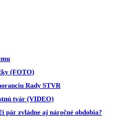
kému
ožky (FOTO)
ignoranciu Rady STVR
astnú tvár (VIDEO)
či pár zvládne aj náročné obdobia?