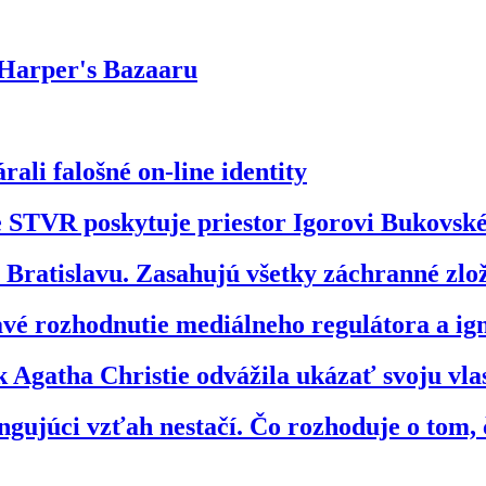
 Harper's Bazaaru
ali falošné on-line identity
že STVR poskytuje priestor Igorovi Bukovs
ratislavu. Zasahujú všetky záchranné zl
bavé rozhodnutie mediálneho regulátora a 
 Agatha Christie odvážila ukázať svoju vl
gujúci vzťah nestačí. Čo rozhoduje o tom, 