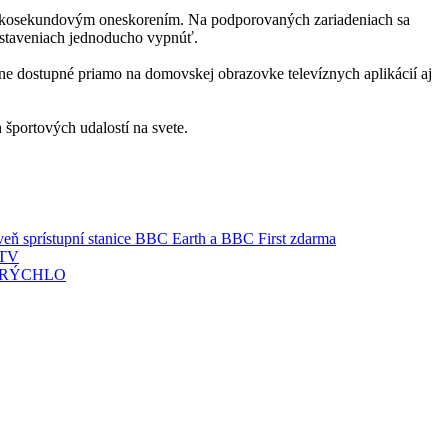
ekoľkosekundovým oneskorením. Na podporovaných zariadeniach sa
nastaveniach jednoducho vypnúť.
ne dostupné priamo na domovskej obrazovke televíznych aplikácií aj
 športových udalostí na svete.
eň sprístupní stanice BBC Earth a BBC First zdarma
yTV
rt RÝCHLO