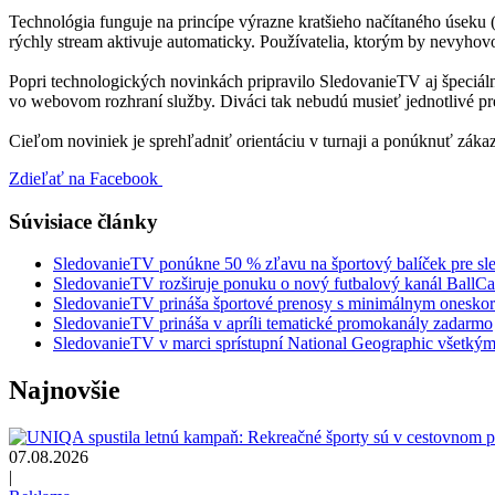
Technológia funguje na princípe výrazne kratšieho načítaného úseku
rýchly stream aktivuje automaticky. Používatelia, ktorým by nevyhov
Popri technologických novinkách pripravilo SledovanieTV aj špeciál
vo webovom rozhraní služby. Diváci tak nebudú musieť jednotlivé p
Cieľom noviniek je sprehľadniť orientáciu v turnaji a ponúknuť zákaz
Zdieľať na Facebook
Súvisiace články
SledovanieTV ponúkne 50 % zľavu na športový balíček pre sle
SledovanieTV rozširuje ponuku o nový futbalový kanál BallCa
SledovanieTV prináša športové prenosy s minimálnym one
SledovanieTV prináša v apríli tematické promokanály zadarmo
SledovanieTV v marci sprístupní National Geographic všetký
Najnovšie
07.08.2026
|