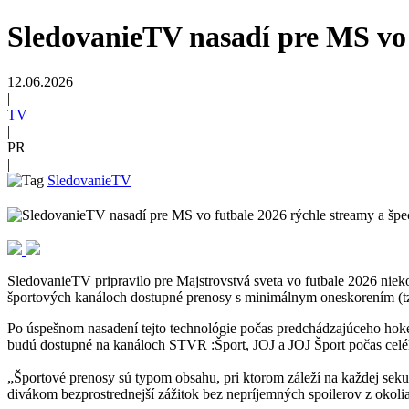
SledovanieTV nasadí pre MS vo 
12.06.2026
|
TV
|
PR
|
SledovanieTV
SledovanieTV pripravilo pre Majstrovstvá sveta vo futbale 2026 niek
športových kanáloch dostupné prenosy s minimálnym oneskorením (tzv
Po úspešnom nasadení tejto technológie počas predchádzajúceho hoke
budú dostupné na kanáloch STVR :Šport, JOJ a JOJ Šport počas celéh
„Športové prenosy sú typom obsahu, pri ktorom záleží na každej se
divákom bezprostrednejší zážitok bez nepríjemných spoilerov z okoli