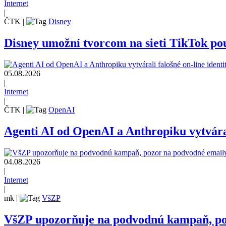
Internet
|
ČTK
|
Disney
Disney umožní tvorcom na sieti TikTok pou
05.08.2026
|
Internet
|
ČTK
|
OpenAI
Agenti AI od OpenAI a Anthropiku vytvárali
04.08.2026
|
Internet
|
mk
|
VšZP
VšZP upozorňuje na podvodnú kampaň, pozo