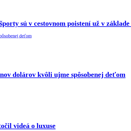
porty sú v cestovnom poistení už v základ
ónov dolárov kvôli ujme spôsobenej deťom
očil videá o luxuse