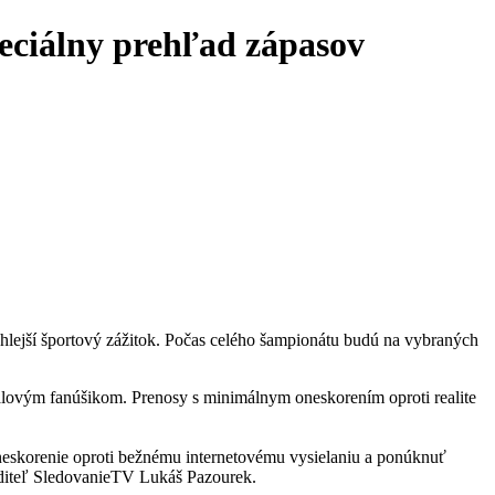
peciálny prehľad zápasov
chlejší športový zážitok. Počas celého šampionátu budú na vybraných
alovým fanúšikom. Prenosy s minimálnym oneskorením oproti realite
neskorenie oproti bežnému internetovému vysielaniu a ponúknuť
iaditeľ SledovanieTV Lukáš Pazourek.