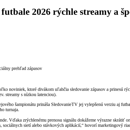
futbale 2026 rýchle streamy a š
oľko noviniek, ktoré divákom uľahčia sledovanie zápasov a prinesú rý
. streamy s nízkou latenciou).
jového šampionátu prináša SledovanieTV jej vylepšenú verziu aj futb
o turnaja.
kunde. Vďaka zrýchlenému prenosu signálu dokážeme výrazne skrátiť o
a, sociálnych sietí alebo stávkových aplikácií,“ hovorí marketingový r