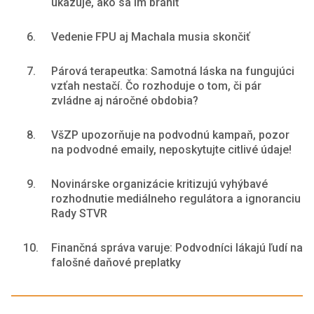
ukazuje, ako sa im brániť
6.
Vedenie FPU aj Machala musia skončiť
7.
Párová terapeutka: Samotná láska na fungujúci
vzťah nestačí. Čo rozhoduje o tom, či pár
zvládne aj náročné obdobia?
8.
VšZP upozorňuje na podvodnú kampaň, pozor
na podvodné emaily, neposkytujte citlivé údaje!
9.
Novinárske organizácie kritizujú vyhýbavé
rozhodnutie mediálneho regulátora a ignoranciu
Rady STVR
10.
Finančná správa varuje: Podvodníci lákajú ľudí na
falošné daňové preplatky