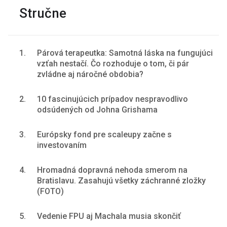
Stručne
1.
Párová terapeutka: Samotná láska na fungujúci
vzťah nestačí. Čo rozhoduje o tom, či pár
zvládne aj náročné obdobia?
2.
10 fascinujúcich prípadov nespravodlivo
odsúdených od Johna Grishama
3.
Európsky fond pre scaleupy začne s
investovaním
4.
Hromadná dopravná nehoda smerom na
Bratislavu. Zasahujú všetky záchranné zložky
(FOTO)
5.
Vedenie FPU aj Machala musia skončiť