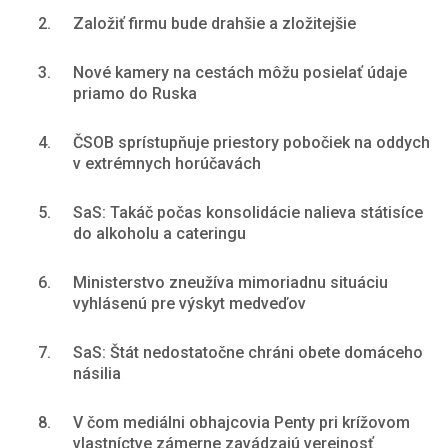
2.
Založiť firmu bude drahšie a zložitejšie
3.
Nové kamery na cestách môžu posielať údaje
priamo do Ruska
4.
ČSOB sprístupňuje priestory pobočiek na oddych
v extrémnych horúčavách
5.
SaS: Takáč počas konsolidácie nalieva státisíce
do alkoholu a cateringu
6.
Ministerstvo zneužíva mimoriadnu situáciu
vyhlásenú pre výskyt medveďov
7.
SaS: Štát nedostatočne chráni obete domáceho
násilia
8.
V čom mediálni obhajcovia Penty pri krížovom
vlastníctve zámerne zavádzajú verejnosť