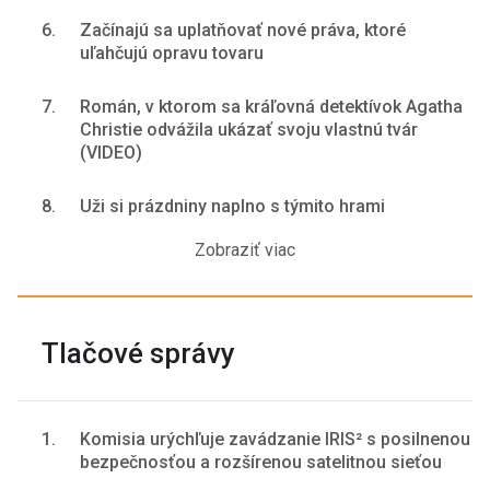
6.
Začínajú sa uplatňovať nové práva, ktoré
uľahčujú opravu tovaru
7.
Román, v ktorom sa kráľovná detektívok Agatha
Christie odvážila ukázať svoju vlastnú tvár
(VIDEO)
8.
Uži si prázdniny naplno s týmito hrami
Zobraziť viac
Tlačové správy
1.
Komisia urýchľuje zavádzanie IRIS² s posilnenou
bezpečnosťou a rozšírenou satelitnou sieťou