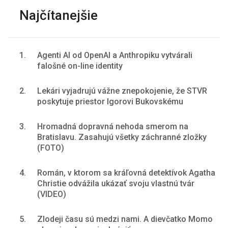
Najčítanejšie
1.
Agenti AI od OpenAI a Anthropiku vytvárali
falošné on-line identity
2.
Lekári vyjadrujú vážne znepokojenie, že STVR
poskytuje priestor Igorovi Bukovskému
3.
Hromadná dopravná nehoda smerom na
Bratislavu. Zasahujú všetky záchranné zložky
(FOTO)
4.
Román, v ktorom sa kráľovná detektívok Agatha
Christie odvážila ukázať svoju vlastnú tvár
(VIDEO)
5.
Zlodeji času sú medzi nami. A dievčatko Momo