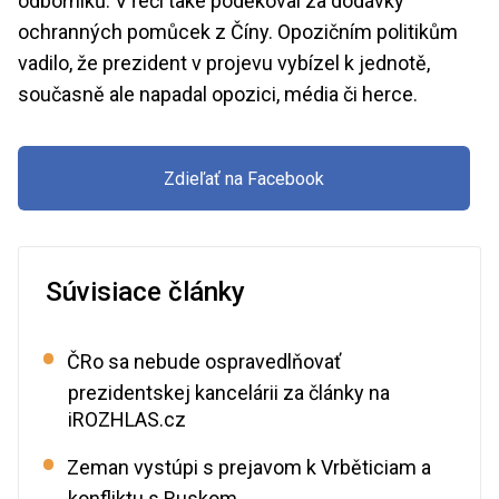
odborníků. V řeči také poděkoval za dodávky
ochranných pomůcek z Číny. Opozičním politikům
vadilo, že prezident v projevu vybízel k jednotě,
současně ale napadal opozici, média či herce.
Zdieľať na Facebook
Súvisiace články
ČRo sa nebude ospravedlňovať
prezidentskej kancelárii za články na
iROZHLAS.cz
Zeman vystúpi s prejavom k Vrběticiam a
konfliktu s Ruskom