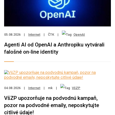
05.08.2026
|
Internet
|
ČTK
|
OpenAI
Agenti AI od OpenAI a Anthropiku vytvárali
falošné on-line identity
04.08.2026
|
Internet
|
mk
|
VšZP
VšZP upozorňuje na podvodnú kampaň,
pozor na podvodné emaily, neposkytujte
citlivé údaje!