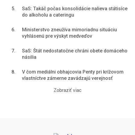
5.
SaS: Takáč počas konsolidácie nalieva státisíce
do alkoholu a cateringu
6.
Ministerstvo zneužíva mimoriadnu situáciu
vyhlásenú pre výskyt medveďov
7.
SaS: Štát nedostatočne chráni obete domáceho
násilia
8.
V čom mediálni obhajcovia Penty pri krížovom
vlastníctve zámerne zavádzajú verejnosť
Zobraziť viac