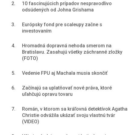
2.
10 fascinujúcich prípadov nespravodlivo
odsúdených od Johna Grishama
3.
Európsky fond pre scaleupy začne s
investovaním
4.
Hromadná dopravná nehoda smerom na
Bratislavu. Zasahujú všetky záchranné zložky
(FOTO)
5.
Vedenie FPU aj Machala musia skončiť
6.
Začínajú sa uplatňovať nové práva, ktoré
uľahčujú opravu tovaru
7.
Román, v ktorom sa kráľovná detektívok Agatha
Christie odvážila ukázať svoju vlastnú tvár
(VIDEO)