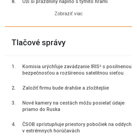
8.
Uži si prázdniny naplno s týmito hrami
Zobraziť viac
Tlačové správy
1.
Komisia urýchľuje zavádzanie IRIS² s posilnenou
bezpečnosťou a rozšírenou satelitnou sieťou
2.
Založiť firmu bude drahšie a zložitejšie
3.
Nové kamery na cestách môžu posielať údaje
priamo do Ruska
4.
ČSOB sprístupňuje priestory pobočiek na oddych
v extrémnych horúčavách