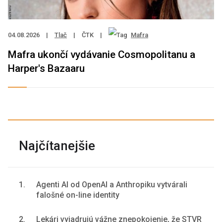
04.08.2026
|
Tlač
|
ČTK
|
Mafra
Mafra ukončí vydávanie Cosmopolitanu a
Harper's Bazaaru
Najčítanejšie
1.
Agenti AI od OpenAI a Anthropiku vytvárali
falošné on-line identity
2.
Lekári vyjadrujú vážne znepokojenie, že STVR