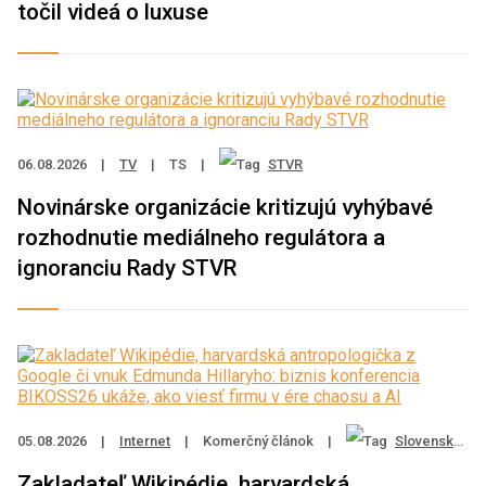
točil videá o luxuse
06.08.2026
|
TV
|
TS
|
STVR
Novinárske organizácie kritizujú vyhýbavé
rozhodnutie mediálneho regulátora a
ignoranciu Rady STVR
05.08.2026
|
Internet
|
Komerčný článok
|
Slovenská sporiteľňa
Zakladateľ Wikipédie, harvardská