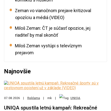
Zeman vo vianočnom prejave kritizoval
opozíciu a médiá (VIDEO)
Miloš Zeman: ČT je súčasť opozice, jej
riaditeľ by mal skončiť
Miloš Zeman vystúpi s televíznym
prejavom
Najnovšie
07.08.2026
|
Reklama
|
mk
|
UNIQA
UNIQA spustila letnú kampaň: Rekreačné