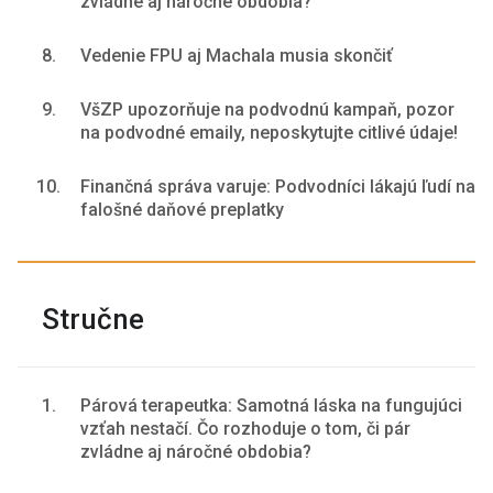
zvládne aj náročné obdobia?
8.
Vedenie FPU aj Machala musia skončiť
9.
VšZP upozorňuje na podvodnú kampaň, pozor
na podvodné emaily, neposkytujte citlivé údaje!
10.
Finančná správa varuje: Podvodníci lákajú ľudí na
falošné daňové preplatky
Stručne
1.
Párová terapeutka: Samotná láska na fungujúci
vzťah nestačí. Čo rozhoduje o tom, či pár
zvládne aj náročné obdobia?