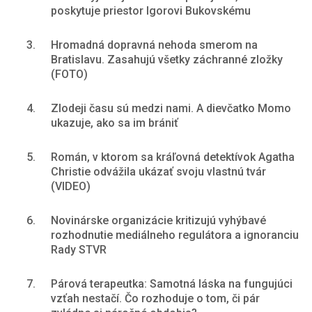
poskytuje priestor Igorovi Bukovskému
3.
Hromadná dopravná nehoda smerom na
Bratislavu. Zasahujú všetky záchranné zložky
(FOTO)
4.
Zlodeji času sú medzi nami. A dievčatko Momo
ukazuje, ako sa im brániť
5.
Román, v ktorom sa kráľovná detektívok Agatha
Christie odvážila ukázať svoju vlastnú tvár
(VIDEO)
6.
Novinárske organizácie kritizujú vyhýbavé
rozhodnutie mediálneho regulátora a ignoranciu
Rady STVR
7.
Párová terapeutka: Samotná láska na fungujúci
vzťah nestačí. Čo rozhoduje o tom, či pár