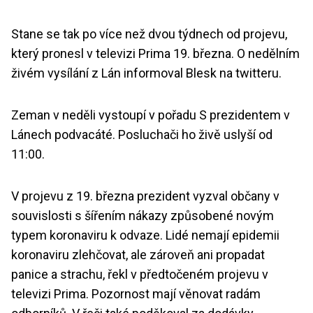
Stane se tak po více než dvou týdnech od projevu,
který pronesl v televizi Prima 19. března. O nedělním
živém vysílání z Lán informoval Blesk na twitteru.
Zeman v neděli vystoupí v pořadu S prezidentem v
Lánech podvacáté. Posluchači ho živě uslyší od
11:00.
V projevu z 19. března prezident vyzval občany v
souvislosti s šířením nákazy způsobené novým
typem koronaviru k odvaze. Lidé nemají epidemii
koronaviru zlehčovat, ale zároveň ani propadat
panice a strachu, řekl v předtočeném projevu v
televizi Prima. Pozornost mají věnovat radám