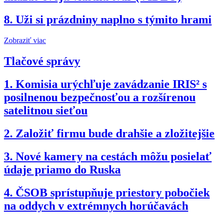
8.
Uži si prázdniny naplno s týmito hrami
Zobraziť viac
Tlačové správy
1.
Komisia urýchľuje zavádzanie IRIS² s
posilnenou bezpečnosťou a rozšírenou
satelitnou sieťou
2.
Založiť firmu bude drahšie a zložitejšie
3.
Nové kamery na cestách môžu posielať
údaje priamo do Ruska
4.
ČSOB sprístupňuje priestory pobočiek
na oddych v extrémnych horúčavách