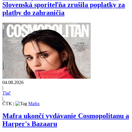
Slovenská sporiteľňa zrušila poplatky za
platby do zahraničia
04.08.2026
|
Tlač
|
ČTK
|
Mafra
Mafra ukončí vydávanie Cosmopolitanu a
Harper's Bazaaru