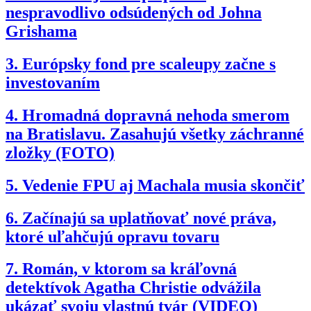
nespravodlivo odsúdených od Johna
Grishama
3.
Európsky fond pre scaleupy začne s
investovaním
4.
Hromadná dopravná nehoda smerom
na Bratislavu. Zasahujú všetky záchranné
zložky (FOTO)
5.
Vedenie FPU aj Machala musia skončiť
6.
Začínajú sa uplatňovať nové práva,
ktoré uľahčujú opravu tovaru
7.
Román, v ktorom sa kráľovná
detektívok Agatha Christie odvážila
ukázať svoju vlastnú tvár (VIDEO)