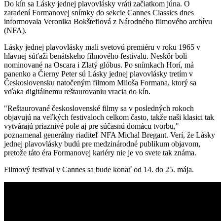
Do kín sa Lásky jednej plavovlásky vráti začiatkom júna. O
zaradení Formanovej snímky do sekcie Cannes Classics dnes
informovala Veronika Bokšteflová z Národného filmového archívu
(NFA).
Lásky jednej plavovlásky mali svetovú premiéru v roku 1965 v
hlavnej súťaži benátskeho filmového festivalu. Neskôr boli
nominované na Oscara i Zlatý glóbus. Po snímkach Horí, má
panenko a Čierny Peter sú Lásky jednej plavovlásky tretím v
Československu natočeným filmom Miloša Formana, ktorý sa
vďaka digitálnemu reštaurovaniu vracia do kín.
"Reštaurované československé filmy sa v posledných rokoch
objavujú na veľkých festivaloch celkom často, takže naši klasici tak
vytvárajú priaznivé pole aj pre súčasnú domácu tvorbu,"
poznamenal generálny riaditeľ NFA Michal Bregant. Verí, že Lásky
jednej plavovlásky budú pre medzinárodné publikum objavom,
pretože táto éra Formanovej kariéry nie je vo svete tak známa.
Filmový festival v Cannes sa bude konať od 14. do 25. mája.