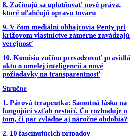
8.
Začínajú sa uplatňovať nové práva,
ktoré uľahčujú opravu tovaru
9.
V čom mediálni obhajcovia Penty pri
krížovom vlastníctve zámerne zavádzajú
verejnosť
10.
Komisia začína presadzovať pravidlá
aktu o umelej inteligencii a nové
požiadavky na transparentnosť
Stručne
1.
Párová terapeutka: Samotná láska na
fungujúci vzťah nestačí. Čo rozhoduje o
tom, či pár zvládne aj náročné obdobia?
2.
10 fascinujúcich prípadov