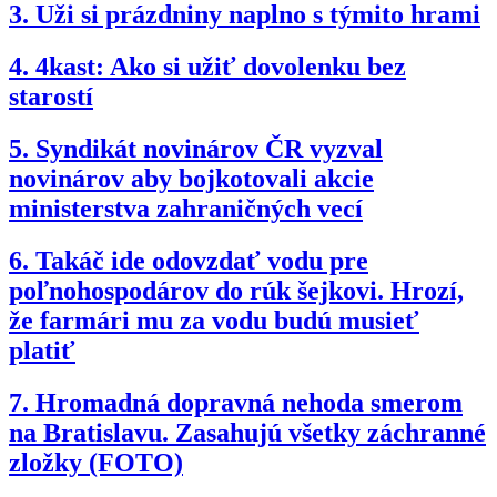
3.
Uži si prázdniny naplno s týmito hrami
4.
4kast: Ako si užiť dovolenku bez
starostí
5.
Syndikát novinárov ČR vyzval
novinárov aby bojkotovali akcie
ministerstva zahraničných vecí
6.
Takáč ide odovzdať vodu pre
poľnohospodárov do rúk šejkovi. Hrozí,
že farmári mu za vodu budú musieť
platiť
7.
Hromadná dopravná nehoda smerom
na Bratislavu. Zasahujú všetky záchranné
zložky (FOTO)