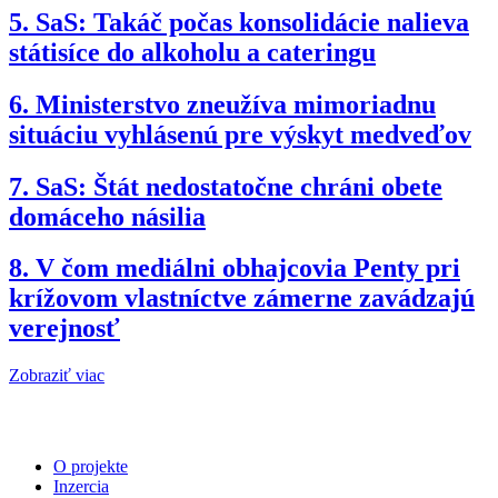
5.
SaS: Takáč počas konsolidácie nalieva
státisíce do alkoholu a cateringu
6.
Ministerstvo zneužíva mimoriadnu
situáciu vyhlásenú pre výskyt medveďov
7.
SaS: Štát nedostatočne chráni obete
domáceho násilia
8.
V čom mediálni obhajcovia Penty pri
krížovom vlastníctve zámerne zavádzajú
verejnosť
Zobraziť viac
O projekte
Inzercia