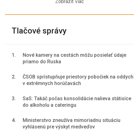
Zobraziť viac
Tlačové správy
1.
Nové kamery na cestách môžu posielať údaje
priamo do Ruska
2.
ČSOB sprístupňuje priestory pobočiek na oddych
v extrémnych horúčavách
3.
SaS: Takáč počas konsolidácie nalieva státisíce
do alkoholu a cateringu
4.
Ministerstvo zneužíva mimoriadnu situáciu
vyhlásenú pre výskyt medveďov