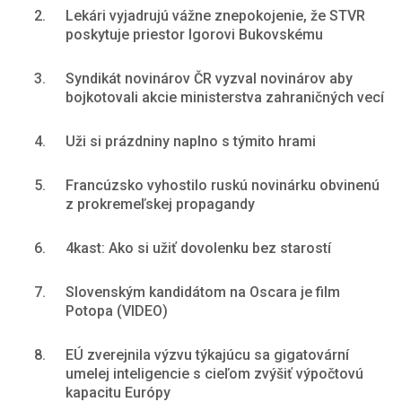
2.
Lekári vyjadrujú vážne znepokojenie, že STVR
poskytuje priestor Igorovi Bukovskému
3.
Syndikát novinárov ČR vyzval novinárov aby
bojkotovali akcie ministerstva zahraničných vecí
4.
Uži si prázdniny naplno s týmito hrami
5.
Francúzsko vyhostilo ruskú novinárku obvinenú
z prokremeľskej propagandy
6.
4kast: Ako si užiť dovolenku bez starostí
7.
Slovenským kandidátom na Oscara je film
Potopa (VIDEO)
8.
EÚ zverejnila výzvu týkajúcu sa gigatovární
umelej inteligencie s cieľom zvýšiť výpočtovú
kapacitu Európy