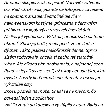
Amanda sklopila zrak na pištoľ. Nachvíľu zatvorila
oči. Keď ich otvorila, pozrela na fotografiu zavesenú
na spätnom zrkadle: šesťročné dievča v
halloweenskom kostýme, princezná s čarovným
prútikom a v ligotavých ružových črievičkách.
Na líca jej vyhŕkli slzy. Vzlykala, nedokázala sa tomu
ubrániť. Stislo jej hrdlo, mala pocit, že nevládze
dýchať. Takto plakala niekoľkokrát denne. Sprvu
slzám vzdorovala, chcela si zachovať statočný
výraz. Ale nikoho tým neoklamala, a najmenej seba.
Rana sa jej nikdy nezacelí, už nikdy nebude tým, kým
bývala. A vždy keď nemala iné starosti, z očí sa jej
vykotúľali slzy.
Znovu pozrela na muža. Smial sa na niečom, čo
povedal jeden z policajtov.
Vložila zbraň do kabelky a vystúpila z auta. Barla na