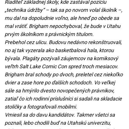
Riaditeľ základnej školy, kde zastával pozíciu
„technika údržby“ – tak sa po novom volal školník –,
mu dal na dopoludnie voľno, ale hneď po obede sa
mal vrátiť. Brigham nepochyboval, že bude v Utahu
prvým školníkom s právnickým titulom.
Prebehol cez ulicu. Budovu nedávno rekonštruovali,
no aj tak vyzerala ako basketbalová hala, ktorou
bývala. Plagáty pozývali záujemcov na komiksový
veľtrh Salt Lake Comic Con spred troch mesiacov.
Brigham bral schody po dvoch, preletel cez niekoľko
dvier a zase hore po ďalších schodoch. Vo veľkej
sále sa hmýrilo dvesto novopečených právnikov,
zatiaľ čo ich rodinní príslušníci si sadali na skladacie
stoličky a fotografovali mobilmi.
Vmiesil sa do davu kandidátov. Takmer všetci sa
poznali, lebo chodili buď na Utahskú univerzitu,