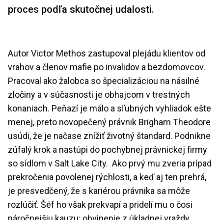
proces podľa skutočnej udalosti.
Autor Victor Methos zastupoval plejádu klientov od
vrahov a členov mafie po invalidov a bezdomovcov.
Pracoval ako žalobca so špecializáciou na násilné
zločiny a v súčasnosti je obhajcom v trestných
konaniach. Peňazí je málo a sľubných vyhliadok ešte
menej, preto novopečený právnik Brigham Theodore
usúdi, že je načase znížiť životný štandard. Podnikne
zúfalý krok a nastúpi do pochybnej právnickej firmy
so sídlom v Salt Lake City. Ako prvý mu zveria prípad
prekročenia povolenej rýchlosti, a keď aj ten prehrá,
je presvedčený, že s kariérou právnika sa môže
rozlúčiť. Šéf ho však prekvapí a pridelí mu o čosi
náročnejšiu kauzu: obvinenie z úkladnej vraždy.