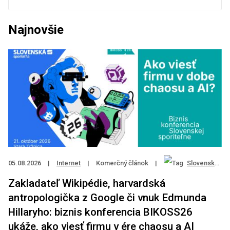
Najnovšie
05.08.2026
|
Internet
|
Komerčný článok
|
Slovenská sporiteľňa
Zakladateľ Wikipédie, harvardská
antropologička z Google či vnuk Edmunda
Hillaryho: biznis konferencia BIKOSS26
ukáže, ako viesť firmu v ére chaosu a AI