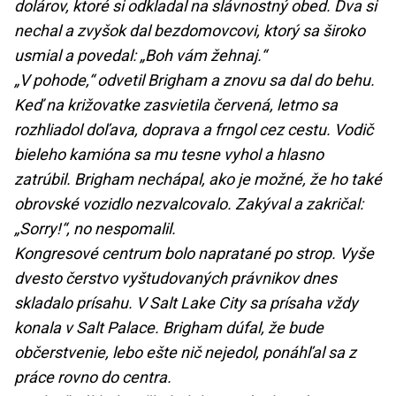
dolárov, ktoré si odkladal na slávnostný obed. Dva si
nechal a zvyšok dal bezdomovcovi, ktorý sa široko
usmial a povedal: „Boh vám žehnaj.“
„V pohode,“ odvetil Brigham a znovu sa dal do behu.
Keď na križovatke zasvietila červená, letmo sa
rozhliadol doľava, doprava a frngol cez cestu. Vodič
bieleho kamióna sa mu tesne vyhol a hlasno
zatrúbil. Brigham nechápal, ako je možné, že ho také
obrovské vozidlo nezvalcovalo. Zakýval a zakričal:
„Sorry!“, no nespomalil.
Kongresové centrum bolo napratané po strop. Vyše
dvesto čerstvo vyštudovaných právnikov dnes
skladalo prísahu. V Salt Lake City sa prísaha vždy
konala v Salt Palace. Brigham dúfal, že bude
občerstvenie, lebo ešte nič nejedol, ponáhľal sa z
práce rovno do centra.