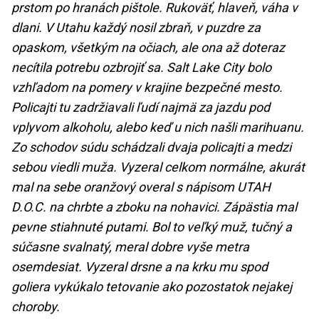
prstom po hranách pištole. Rukoväť, hlaveň, váha v
dlani. V Utahu každý nosil zbraň, v puzdre za
opaskom, všetkým na očiach, ale ona až doteraz
necítila potrebu ozbrojiť sa. Salt Lake City bolo
vzhľadom na pomery v krajine bezpečné mesto.
Policajti tu zadržiavali ľudí najmä za jazdu pod
vplyvom alkoholu, alebo keď u nich našli marihuanu.
Zo schodov súdu schádzali dvaja policajti a medzi
sebou viedli muža. Vyzeral celkom normálne, akurát
mal na sebe oranžový overal s nápisom UTAH
D.O.C. na chrbte a zboku na nohavici. Zápästia mal
pevne stiahnuté putami. Bol to veľký muž, tučný a
súčasne svalnatý, meral dobre vyše metra
osemdesiat. Vyzeral drsne a na krku mu spod
goliera vykúkalo tetovanie ako pozostatok nejakej
choroby.