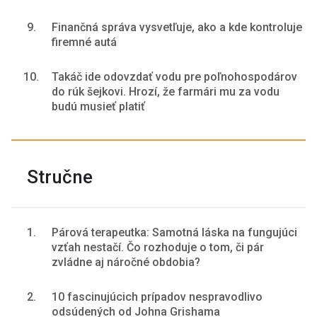
9.
Finančná správa vysvetľuje, ako a kde kontroluje
firemné autá
10.
Takáč ide odovzdať vodu pre poľnohospodárov
do rúk šejkovi. Hrozí, že farmári mu za vodu
budú musieť platiť
Stručne
1.
Párová terapeutka: Samotná láska na fungujúci
vzťah nestačí. Čo rozhoduje o tom, či pár
zvládne aj náročné obdobia?
2.
10 fascinujúcich prípadov nespravodlivo
odsúdených od Johna Grishama