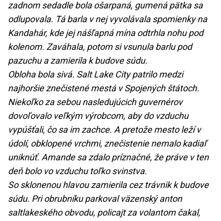
zadnom sedadle bola ošarpaná, gumená pätka sa
odlupovala. Tá barla v nej vyvolávala spomienky na
Kandahár, kde jej nášľapná mína odtrhla nohu pod
kolenom. Zaváhala, potom si vsunula barlu pod
pazuchu a zamierila k budove súdu.
Obloha bola sivá. Salt Lake City patrilo medzi
najhoršie znečistené mestá v Spojených štátoch.
Niekoľko za sebou nasledujúcich guvernérov
dovoľovalo veľkým výrobcom, aby do vzduchu
vypúšťali, čo sa im zachce. A pretože mesto leží v
údolí, obklopené vrchmi, znečistenie nemalo kadiaľ
uniknúť. Amande sa zdalo príznačné, že práve v ten
deň bolo vo vzduchu toľko svinstva.
So sklonenou hlavou zamierila cez trávnik k budove
súdu. Pri obrubníku parkoval väzenský anton
saltlakeského obvodu, policajt za volantom čakal,