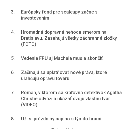
3.
Európsky fond pre scaleupy začne s
investovaním
4.
Hromadná dopravná nehoda smerom na
Bratislavu. Zasahujú všetky záchranné zložky
(FOTO)
5.
Vedenie FPU aj Machala musia skončiť
6.
Začínajú sa uplatňovať nové práva, ktoré
uľahčujú opravu tovaru
7.
Román, v ktorom sa kráľovná detektívok Agatha
Christie odvážila ukázať svoju vlastnú tvár
(VIDEO)
8.
Uži si prázdniny naplno s týmito hrami