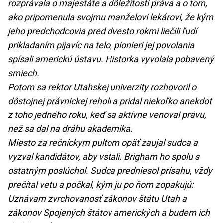
rozprávala o majestáte a dôležitosti práva a o tom,
ako pripomenula svojmu manželovi lekárovi, že kým
jeho predchodcovia pred dvesto rokmi liečili ľudí
prikladaním pijavíc na telo, pionieri jej povolania
spísali americkú ústavu. Historka vyvolala pobavený
smiech.
Potom sa rektor Utahskej univerzity rozhovoril o
dôstojnej právnickej reholi a pridal niekoľko anekdot
z toho jedného roku, keď sa aktívne venoval právu,
než sa dal na dráhu akademika.
Miesto za rečníckym pultom opäť zaujal sudca a
vyzval kandidátov, aby vstali. Brigham ho spolu s
ostatným poslúchol. Sudca predniesol prísahu, vždy
prečítal vetu a počkal, kým ju po ňom zopakujú:
Uznávam zvrchovanosť zákonov štátu Utah a
zákonov Spojených štátov amerických a budem ich