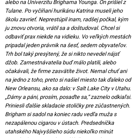
alebo na Univerzitu Brighama Younga. On prišiel z
Tulane. Po vyčíňaní hurikánu Katrina museli jeho
školu zavrieť. Neprestúpil inam, radšej počkal, kým
ju znovu otvoria, vrátil sa a doštudoval. Chcel si
odbaviť prax niekde na vidieku. Vo veľkých mestách
pripadal jeden právnik na šesť, sedem obyvateľov.
Trh bol taký presýtený, že si nikto nevedel nájsť
džob. Zamestnávatelia buď málo platili, alebo
očakávali, že firme zasvätíte život. Nemal chuť ani
na jedno z toho, preto si našiel miesto tak ďaleko od
New Orleansu, ako sa dalo: v Salt Lake City v Utahu.
„Dámy a páni, prosím, posaďte sa,“ zaznelo odkiaľsi.
Priniesli ďalšie skladacie stoličky pre zúčastnených.
Brigham si sadol na koniec radu vedľa muža s
nezapálenou cigarou v ústach. Predsedníčka
utahského Najvyššieho súdu niekoľko minút