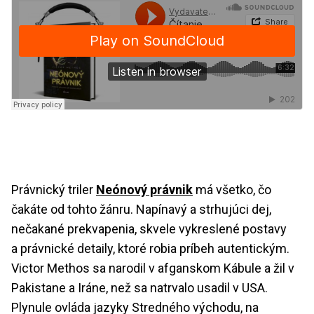
Právnický triler
Neónový právnik
má všetko, čo
čakáte od tohto žánru. Napínavý a strhujúci dej,
nečakané prekvapenia, skvele vykreslené postavy
a právnické detaily, ktoré robia príbeh autentickým.
Victor Methos sa narodil v afganskom Kábule a žil v
Pakistane a Iráne, než sa natrvalo usadil v USA.
Plynule ovláda jazyky Stredného východu, na