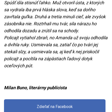
Spúšť išla stisnúť ľahko. Muž otvoril ústa, z ktorých
sa vydrala iba prvá hláska slova, keď sa doňho
zavŕtala guľka. Druhá a tretia minuli cieľ, ale zvyšok
zásobníka nie. Roztrhali mu tvár, sila nárazu ho
odhodila dozadu a zrútil sa na schody.
Policajt vytiahol zbraň, no Amanda už svoju odhodila
a dvihla ruky. Usmievala sa, zatiaľ čo po tvári jej
stekali slzy, a usmievala sa, aj keď k nej priskočil
policajt a pocítila na zápästiach ľadový dotyk
oceľových pút.
Milan Buno, literárny publicista
Zdieľať na Facebook