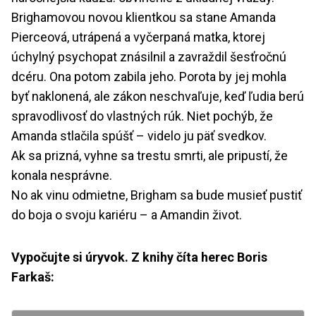
Brighamovou novou klientkou sa stane Amanda
Pierceová, utrápená a vyčerpaná matka, ktorej
úchylný psychopat znásilnil a zavraždil šesťročnú
dcéru. Ona potom zabila jeho. Porota by jej mohla
byť naklonená, ale zákon neschvaľuje, keď ľudia berú
spravodlivosť do vlastných rúk. Niet pochýb, že
Amanda stlačila spúšť – videlo ju päť svedkov.
Ak sa prizná, vyhne sa trestu smrti, ale pripustí, že
konala nesprávne.
No ak vinu odmietne, Brigham sa bude musieť pustiť
do boja o svoju kariéru – a Amandin život.
Vypočujte si úryvok. Z knihy číta herec Boris
Farkaš: