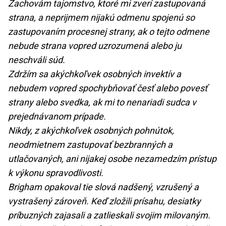
Zachovám tajomstvo, ktoré mi zverí zastupovaná
strana, a neprijmem nijakú odmenu spojenú so
zastupovaním procesnej strany, ak o tejto odmene
nebude strana vopred uzrozumená alebo ju
neschváli súd.
Zdržím sa akýchkoľvek osobných invektív a
nebudem vopred spochybňovať česť alebo povesť
strany alebo svedka, ak mi to nenariadi sudca v
prejednávanom prípade.
Nikdy, z akýchkoľvek osobných pohnútok,
neodmietnem zastupovať bezbranných a
utlačovaných, ani nijakej osobe nezamedzím prístup
k výkonu spravodlivosti.
Brigham opakoval tie slová nadšený, vzrušený a
vystrašený zároveň. Keď zložili prísahu, desiatky
príbuzných zajasali a zatlieskali svojim milovaným.