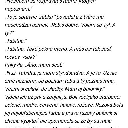
„Nesmiem sa rozprávať s ľuďmi, ktorých
nepoznám.“
„To je správne, žabka,“ povedal a z tváre mu
neschádzal úsmev. „Robíš dobre. Volám sa Tyl. A
ty?“
„Tabitha.“
„Tabitha. Také pekné meno. A máš asi tak šesť
rôčkov, však?“
Prikývla. „Áno, mám šesť.“
„Nuž, Tabitha, ja mám štyridsaťdva. A je to. Už nie
sme neznámi. Ja poznám teba a ty poznáš mňa.
Vezmi si cukrík. Je sladký. Mám aj balóniky.“
Videla ich už prv a zaujali ju. Boli všelijako sfarbené:
zelené, modré, červené, fialové, ružové. Ružová bola
jej najobľúbenejšia farba a práve ružový balónik si
chcela vypýtať, ale spomenula si, že by sa mala