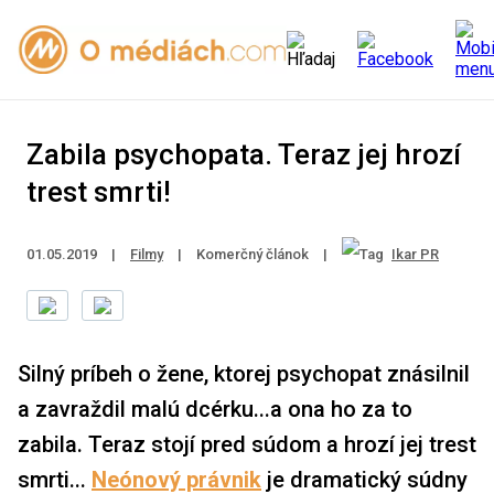
Zabila psychopata. Teraz jej hrozí
trest smrti!
01.05.2019
|
Filmy
|
Komerčný článok
|
Ikar PR
Silný príbeh o žene, ktorej psychopat znásilnil
a zavraždil malú dcérku...a ona ho za to
zabila. Teraz stojí pred súdom a hrozí jej trest
smrti...
Neónový právnik
je dramatický súdny