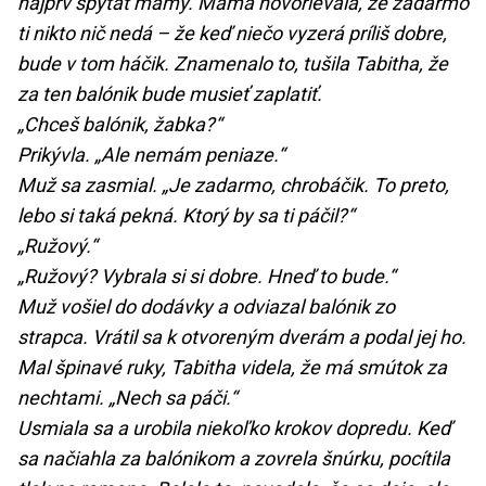
najprv spýtať mamy. Mama hovorievala, že zadarmo
ti nikto nič nedá – že keď niečo vyzerá príliš dobre,
bude v tom háčik. Znamenalo to, tušila Tabitha, že
za ten balónik bude musieť zaplatiť.
„Chceš balónik, žabka?“
Prikývla. „Ale nemám peniaze.“
Muž sa zasmial. „Je zadarmo, chrobáčik. To preto,
lebo si taká pekná. Ktorý by sa ti páčil?“
„Ružový.“
„Ružový? Vybrala si si dobre. Hneď to bude.“
Muž vošiel do dodávky a odviazal balónik zo
strapca. Vrátil sa k otvoreným dverám a podal jej ho.
Mal špinavé ruky, Tabitha videla, že má smútok za
nechtami. „Nech sa páči.“
Usmiala sa a urobila niekoľko krokov dopredu. Keď
sa načiahla za balónikom a zovrela šnúrku, pocítila