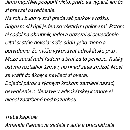
Jeho neprišiel podporiť nikto, preto sa vyparil, len čo
si prevzal osvedčenie.
Na rohu budovy stál predavač párkov v rožku,
Brigham si kúpil jeden so všetkými prílohami. Potom
si sadol na obrubník, jedol a obzeral si osvedčenie.
Čítal si stále dokola: sídlo súdu, jeho meno a
potvrdenie, že môže vykonávať advokátsku prax.
Môže začať radiť ľuďom a brať za to peniaze. Kútiky
úst mu roztiahol úsmev, no hneď zasa zmizol. Musí
sa vrátiť do školy a navliecť si overal.
Dojedol párok a rýchlym krokom zamieril nazad,
osvedčenie o členstve v advokátskej komore si
niesol zastrčené pod pazuchou.
Tretia kapitola
Amanda Pierceová sedela v aute a prechádzala