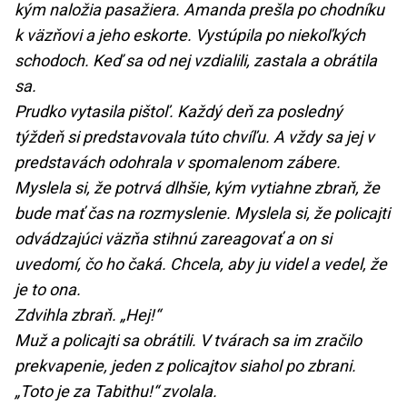
kým naložia pasažiera. Amanda prešla po chodníku
k väzňovi a jeho eskorte. Vystúpila po niekoľkých
schodoch. Keď sa od nej vzdialili, zastala a obrátila
sa.
Prudko vytasila pištoľ. Každý deň za posledný
týždeň si predstavovala túto chvíľu. A vždy sa jej v
predstavách odohrala v spomalenom zábere.
Myslela si, že potrvá dlhšie, kým vytiahne zbraň, že
bude mať čas na rozmyslenie. Myslela si, že policajti
odvádzajúci väzňa stihnú zareagovať a on si
uvedomí, čo ho čaká. Chcela, aby ju videl a vedel, že
je to ona.
Zdvihla zbraň. „Hej!“
Muž a policajti sa obrátili. V tvárach sa im zračilo
prekvapenie, jeden z policajtov siahol po zbrani.
„Toto je za Tabithu!“ zvolala.