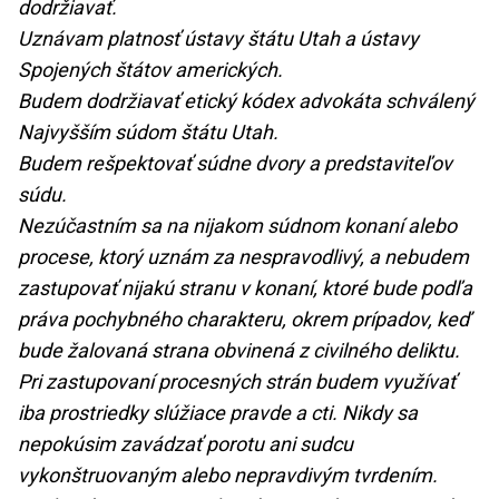
dodržiavať.
Uznávam platnosť ústavy štátu Utah a ústavy
Spojených štátov amerických.
Budem dodržiavať etický kódex advokáta schválený
Najvyšším súdom štátu Utah.
Budem rešpektovať súdne dvory a predstaviteľov
súdu.
Nezúčastním sa na nijakom súdnom konaní alebo
procese, ktorý uznám za nespravodlivý, a nebudem
zastupovať nijakú stranu v konaní, ktoré bude podľa
práva pochybného charakteru, okrem prípadov, keď
bude žalovaná strana obvinená z civilného deliktu.
Pri zastupovaní procesných strán budem využívať
iba prostriedky slúžiace pravde a cti. Nikdy sa
nepokúsim zavádzať porotu ani sudcu
vykonštruovaným alebo nepravdivým tvrdením.