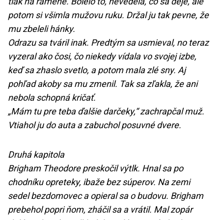
tlak na ramene. Bolelo to, nevedela, čo sa deje, ale
potom si všimla mužovu ruku. Držal ju tak pevne, že
mu zbeleli hánky.
Odrazu sa tváril inak. Predtým sa usmieval, no teraz
vyzeral ako čosi, čo niekedy vídala vo svojej izbe,
keď sa zhaslo svetlo, a potom mala zlé sny. Aj
pohľad akoby sa mu zmenil. Tak sa zľakla, že ani
nebola schopná kričať.
„Mám tu pre teba ďalšie darčeky,“ zachrapčal muž.
Vtiahol ju do auta a zabuchol posuvné dvere.
Druhá kapitola
Brigham Theodore preskočil výtlk. Hnal sa po
chodníku opreteky, ibaže bez súperov. Na zemi
sedel bezdomovec a opieral sa o budovu. Brigham
prebehol popri ňom, zháčil sa a vrátil. Mal zopár