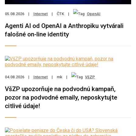
05.08.2026
|
Internet
|
ČTK
|
OpenAI
Agenti AI od OpenAI a Anthropiku vytvárali
falošné on-line identity
04.08.2026
|
Internet
|
mk
|
VšZP
VšZP upozorňuje na podvodnú kampaň,
pozor na podvodné emaily, neposkytujte
citlivé údaje!