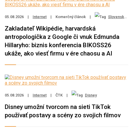
05.08.2026
|
Internet
|
Komerčný článok
|
Slovenská sporiteľňa
Zakladateľ Wikipédie, harvardská
antropologička z Google či vnuk Edmunda
Hillaryho: biznis konferencia BIKOSS26
ukáže, ako viesť firmu v ére chaosu a AI
05.08.2026
|
Internet
|
ČTK
|
Disney
Disney umožní tvorcom na sieti TikTok
používať postavy a scény zo svojich filmov