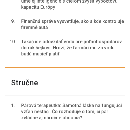
umelej inteligencie s cieľom zvýšiť výpočtovú
kapacitu Európy
9.
Finančná správa vysvetľuje, ako a kde kontroluje
firemné autá
10.
Takáč ide odovzdať vodu pre poľnohospodárov
do rúk šejkovi. Hrozí, že farmári mu za vodu
budú musieť platiť
Stručne
1.
Párová terapeutka: Samotná láska na fungujúci
vzťah nestačí. Čo rozhoduje o tom, či pár
zvládne aj náročné obdobia?