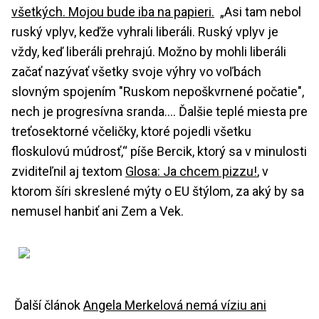
všetkých. Mojou bude iba na papieri.
„Asi tam nebol
ruský vplyv, keďže vyhrali liberáli. Ruský vplyv je
vždy, keď liberáli prehrajú. Možno by mohli liberáli
začať nazývať všetky svoje výhry vo voľbách
slovným spojením "Ruskom nepoškvrnené počatie",
nech je progresívna sranda…. Ďalšie teplé miesta pre
treťosektorné včeličky, ktoré pojedli všetku
floskulovú múdrosť,“ píše Bercik, ktorý sa v minulosti
zviditeľnil aj textom
Glosa: Ja chcem pizzu!
, v
ktorom šíri skreslené mýty o EU štýlom, za aký by sa
nemusel hanbiť ani Zem a Vek.
Ďalší článok
Angela Merkelová nemá víziu ani