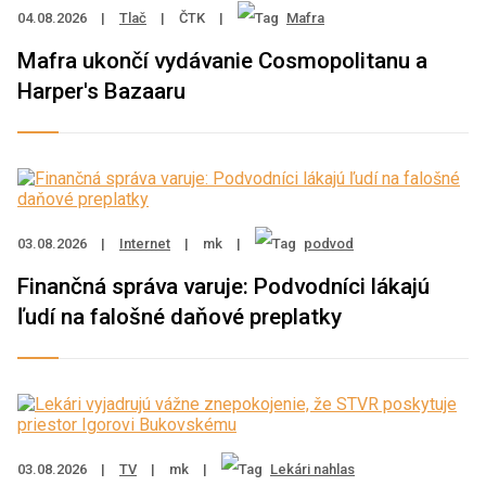
04.08.2026
|
Tlač
|
ČTK
|
Mafra
Mafra ukončí vydávanie Cosmopolitanu a
Harper's Bazaaru
03.08.2026
|
Internet
|
mk
|
podvod
Finančná správa varuje: Podvodníci lákajú
ľudí na falošné daňové preplatky
03.08.2026
|
TV
|
mk
|
Lekári nahlas