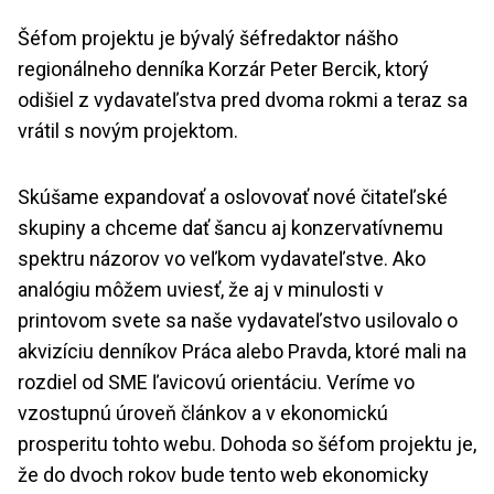
Šéfom projektu je bývalý šéfredaktor nášho
regionálneho denníka Korzár Peter Bercik, ktorý
odišiel z vydavateľstva pred dvoma rokmi a teraz sa
vrátil s novým projektom.
Skúšame expandovať a oslovovať nové čitateľské
skupiny a chceme dať šancu aj konzervatívnemu
spektru názorov vo veľkom vydavateľstve. Ako
analógiu môžem uviesť, že aj v minulosti v
printovom svete sa naše vydavateľstvo usilovalo o
akvizíciu denníkov Práca alebo Pravda, ktoré mali na
rozdiel od SME ľavicovú orientáciu. Veríme vo
vzostupnú úroveň článkov a v ekonomickú
prosperitu tohto webu. Dohoda so šéfom projektu je,
že do dvoch rokov bude tento web ekonomicky