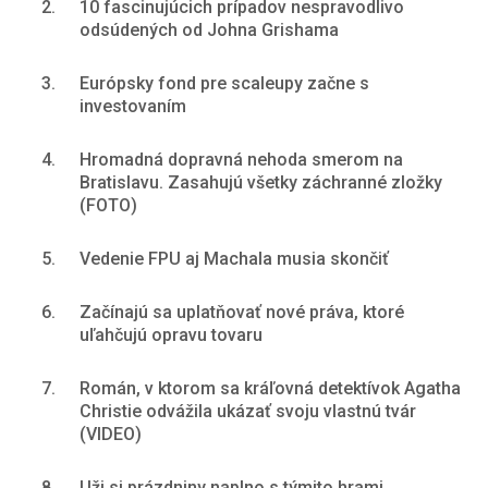
2.
10 fascinujúcich prípadov nespravodlivo
odsúdených od Johna Grishama
3.
Európsky fond pre scaleupy začne s
investovaním
4.
Hromadná dopravná nehoda smerom na
Bratislavu. Zasahujú všetky záchranné zložky
(FOTO)
5.
Vedenie FPU aj Machala musia skončiť
6.
Začínajú sa uplatňovať nové práva, ktoré
uľahčujú opravu tovaru
7.
Román, v ktorom sa kráľovná detektívok Agatha
Christie odvážila ukázať svoju vlastnú tvár
(VIDEO)
8.
Uži si prázdniny naplno s týmito hrami