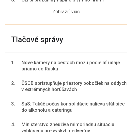
Zobraziť viac
Tlačové správy
1.
Nové kamery na cestách môžu posielať údaje
priamo do Ruska
2.
ČSOB sprístupňuje priestory pobočiek na oddych
v extrémnych horúčavách
3.
SaS: Takáč počas konsolidácie nalieva státisíce
do alkoholu a cateringu
4.
Ministerstvo zneužíva mimoriadnu situáciu
vyhlásenú pre výskyt medveďov