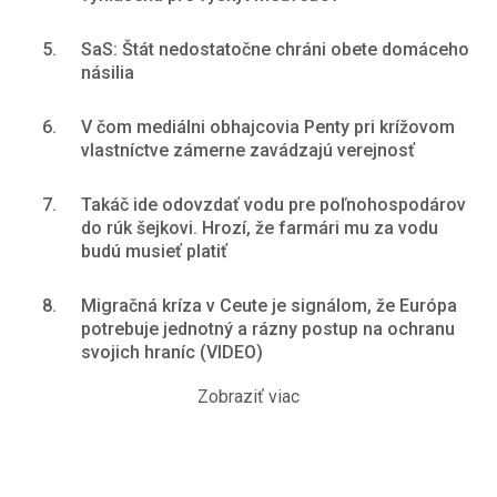
5.
SaS: Štát nedostatočne chráni obete domáceho
násilia
6.
V čom mediálni obhajcovia Penty pri krížovom
vlastníctve zámerne zavádzajú verejnosť
7.
Takáč ide odovzdať vodu pre poľnohospodárov
do rúk šejkovi. Hrozí, že farmári mu za vodu
budú musieť platiť
8.
Migračná kríza v Ceute je signálom, že Európa
potrebuje jednotný a rázny postup na ochranu
svojich hraníc (VIDEO)
Zobraziť viac