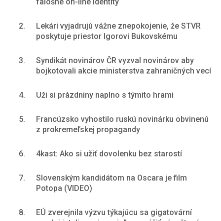
falošné on-line identity
2.
Lekári vyjadrujú vážne znepokojenie, že STVR
poskytuje priestor Igorovi Bukovskému
3.
Syndikát novinárov ČR vyzval novinárov aby
bojkotovali akcie ministerstva zahraničných vecí
4.
Uži si prázdniny naplno s týmito hrami
5.
Francúzsko vyhostilo ruskú novinárku obvinenú
z prokremeľskej propagandy
6.
4kast: Ako si užiť dovolenku bez starostí
7.
Slovenským kandidátom na Oscara je film
Potopa (VIDEO)
8.
EÚ zverejnila výzvu týkajúcu sa gigatovární