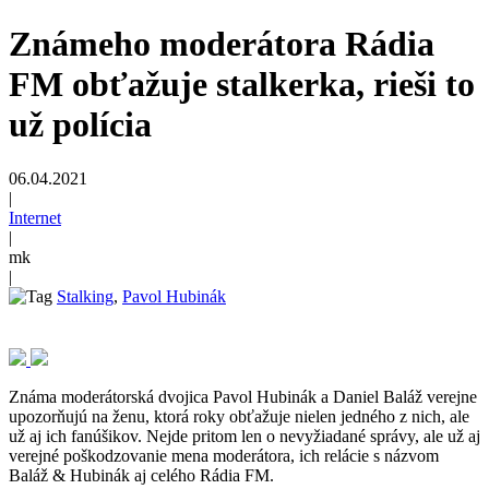
Známeho moderátora Rádia
FM obťažuje stalkerka, rieši to
už polícia
06.04.2021
|
Internet
|
mk
|
Stalking
,
Pavol Hubinák
Známa moderátorská dvojica Pavol Hubinák a Daniel Baláž verejne
upozorňujú na ženu, ktorá roky obťažuje nielen jedného z nich, ale
už aj ich fanúšikov. Nejde pritom len o nevyžiadané správy, ale už aj
verejné poškodzovanie mena moderátora, ich relácie s názvom
Baláž & Hubinák aj celého Rádia FM.