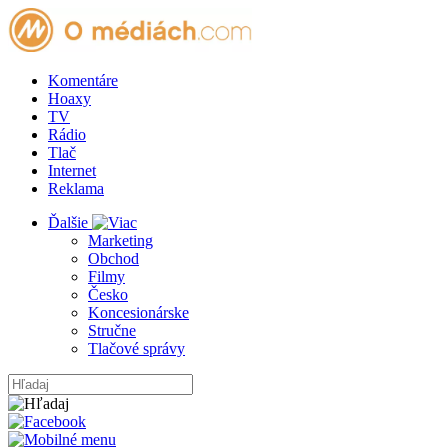
Komentáre
Hoaxy
TV
Rádio
Tlač
Internet
Reklama
Ďalšie
Marketing
Obchod
Filmy
Česko
Koncesionárske
Stručne
Tlačové správy