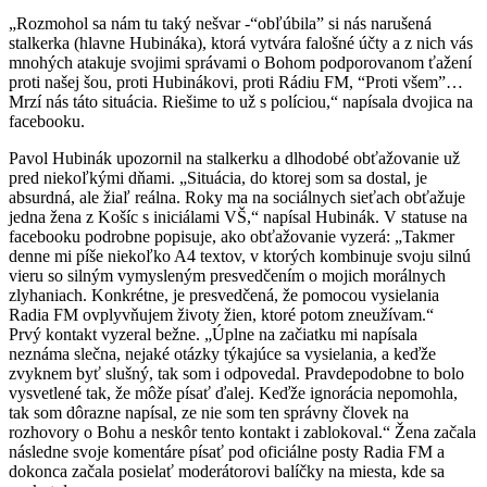
„Rozmohol sa nám tu taký nešvar -“obľúbila” si nás narušená
stalkerka (hlavne Hubináka), ktorá vytvára falošné účty a z nich vás
mnohých atakuje svojimi správami o Bohom podporovanom ťažení
proti našej šou, proti Hubinákovi, proti Rádiu FM, “Proti všem”…
Mrzí nás táto situácia. Riešime to už s políciou,“ napísala dvojica na
facebooku.
Pavol Hubinák upozornil na stalkerku a dlhodobé obťažovanie už
pred niekoľkými dňami. „Situácia, do ktorej som sa dostal, je
absurdná, ale žiaľ reálna. Roky ma na sociálnych sieťach obťažuje
jedna žena z Košíc s iniciálami VŠ,“ napísal Hubinák. V statuse na
facebooku podrobne popisuje, ako obťažovanie vyzerá: „Takmer
denne mi píše niekoľko A4 textov, v ktorých kombinuje svoju silnú
vieru so silným vymysleným presvedčením o mojich morálnych
zlyhaniach. Konkrétne, je presvedčená, že pomocou vysielania
Radia FM ovplyvňujem životy žien, ktoré potom zneužívam.“
Prvý kontakt vyzeral bežne. „Úplne na začiatku mi napísala
neznáma slečna, nejaké otázky týkajúce sa vysielania, a keďže
zvyknem byť slušný, tak som i odpovedal. Pravdepodobne to bolo
vysvetlené tak, že môže písať ďalej. Keďže ignorácia nepomohla,
tak som dôrazne napísal, ze nie som ten správny človek na
rozhovory o Bohu a neskôr tento kontakt i zablokoval.“ Žena začala
následne svoje komentáre písať pod oficiálne posty Radia FM a
dokonca začala posielať moderátorovi balíčky na miesta, kde sa