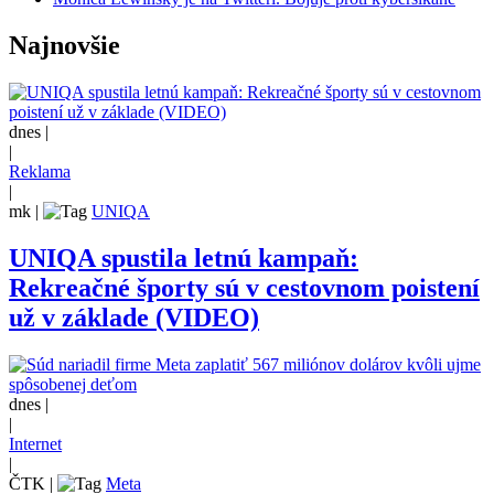
Najnovšie
dnes |
|
Reklama
|
mk
|
UNIQA
UNIQA spustila letnú kampaň:
Rekreačné športy sú v cestovnom poistení
už v základe (VIDEO)
dnes |
|
Internet
|
ČTK
|
Meta