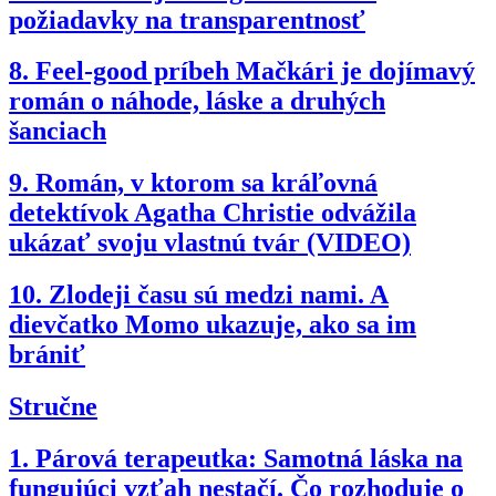
požiadavky na transparentnosť
8.
Feel-good príbeh Mačkári je dojímavý
román o náhode, láske a druhých
šanciach
9.
Román, v ktorom sa kráľovná
detektívok Agatha Christie odvážila
ukázať svoju vlastnú tvár (VIDEO)
10.
Zlodeji času sú medzi nami. A
dievčatko Momo ukazuje, ako sa im
brániť
Stručne
1.
Párová terapeutka: Samotná láska na
fungujúci vzťah nestačí. Čo rozhoduje o