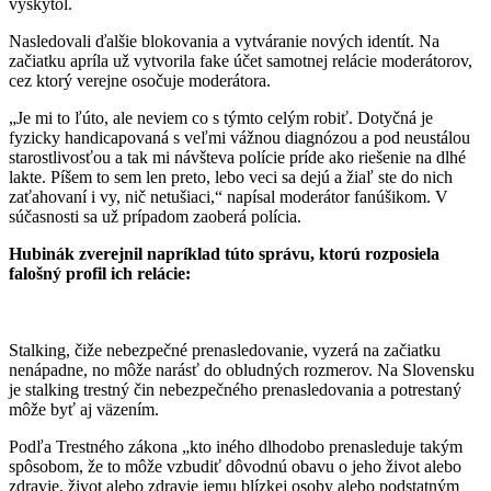
vyskytol.
Nasledovali ďalšie blokovania a vytváranie nových identít. Na
začiatku apríla už vytvorila fake účet samotnej relácie moderátorov,
cez ktorý verejne osočuje moderátora.
„Je mi to ľúto, ale neviem co s týmto celým robiť. Dotyčná je
fyzicky handicapovaná s veľmi vážnou diagnózou a pod neustálou
starostlivosťou a tak mi návšteva polície príde ako riešenie na dlhé
lakte. Píšem to sem len preto, lebo veci sa dejú a žiaľ ste do nich
zaťahovaní i vy, nič netušiaci,“ napísal moderátor fanúšikom. V
súčasnosti sa už prípadom zaoberá polícia.
Hubinák zverejnil napríklad túto správu, ktorú rozposiela
falošný profil ich relácie:
Stalking, čiže nebezpečné prenasledovanie, vyzerá na začiatku
nenápadne, no môže narásť do obludných rozmerov. Na Slovensku
je stalking trestný čin nebezpečného prenasledovania a potrestaný
môže byť aj väzením.
Podľa Trestného zákona „kto iného dlhodobo prenasleduje takým
spôsobom, že to môže vzbudiť dôvodnú obavu o jeho život alebo
zdravie, život alebo zdravie jemu blízkej osoby alebo podstatným