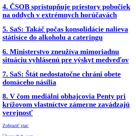
4.
ČSOB sprístupňuje priestory pobočiek
na oddych v extrémnych horúčavách
5.
SaS: Takáč počas konsolidácie nalieva
státisíce do alkoholu a cateringu
6.
Ministerstvo zneužíva mimoriadnu
situáciu vyhlásenú pre výskyt medveďov
7.
SaS: Štát nedostatočne chráni obete
domáceho násilia
8.
V čom mediálni obhajcovia Penty pri
krížovom vlastníctve zámerne zavádzajú
verejnosť
Zobraziť viac