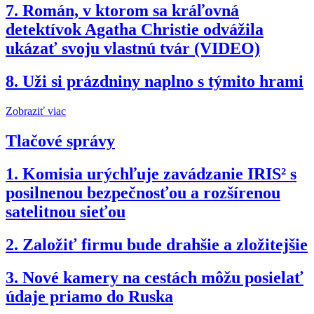
7.
Román, v ktorom sa kráľovná
detektívok Agatha Christie odvážila
ukázať svoju vlastnú tvár (VIDEO)
8.
Uži si prázdniny naplno s týmito hrami
Zobraziť viac
Tlačové správy
1.
Komisia urýchľuje zavádzanie IRIS² s
posilnenou bezpečnosťou a rozšírenou
satelitnou sieťou
2.
Založiť firmu bude drahšie a zložitejšie
3.
Nové kamery na cestách môžu posielať
údaje priamo do Ruska