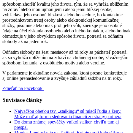
spôsobom zhoršiť kvalitu jeho života, tým, že sa vyhráža ublížením
na zdraví alebo inou ujmou jemu alebo jemu blízkej osobe,
vyhľadáva jeho osobnú blízkosť alebo ho sleduje, ho kontaktuje
prostredníctvom tretej osoby alebo elektronickej komunikačnej
služby, písomne alebo inak proti jeho vôli, zneužije jeho osobné
údaje na účel získania osobného alebo iného kontaktu, alebo ho inak
obmedzuje v jeho obvyklom spôsobe života, potrestá sa odňatím
slobody až na jeden rok.
Odňatím slobody na šesť mesiacov až tri roky sa páchateľ potrestá,
ak sa vyhráža ublížením na zdraví na chránenej osobe, závažnejším
spôsobom konania, z osobitného motívu alebo verejne.
V parlamente je aktuálne novela zákona, ktorá presne konkretizuje
aj online prenasledovanie a zvyšuje základnú sadzbu na tri roky.
Zdieľať na Facebook
Súvisiace články
Najväčšou obeťou tzv. „stalkingu“ sú mladí ľudia a ženy.
Môže mať aj formu sledovania financií zo strany partnera
Do domu známej speváčky vnikol stalker, chvíľu tam aj
prespal
Monica Lewinsky je na Twitteri. Bojuje proti kyberšikane