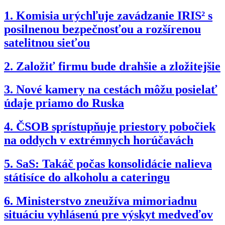
1.
Komisia urýchľuje zavádzanie IRIS² s
posilnenou bezpečnosťou a rozšírenou
satelitnou sieťou
2.
Založiť firmu bude drahšie a zložitejšie
3.
Nové kamery na cestách môžu posielať
údaje priamo do Ruska
4.
ČSOB sprístupňuje priestory pobočiek
na oddych v extrémnych horúčavách
5.
SaS: Takáč počas konsolidácie nalieva
státisíce do alkoholu a cateringu
6.
Ministerstvo zneužíva mimoriadnu
situáciu vyhlásenú pre výskyt medveďov