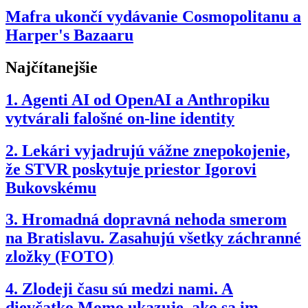
Mafra ukončí vydávanie Cosmopolitanu a
Harper's Bazaaru
Najčítanejšie
1.
Agenti AI od OpenAI a Anthropiku
vytvárali falošné on-line identity
2.
Lekári vyjadrujú vážne znepokojenie,
že STVR poskytuje priestor Igorovi
Bukovskému
3.
Hromadná dopravná nehoda smerom
na Bratislavu. Zasahujú všetky záchranné
zložky (FOTO)
4.
Zlodeji času sú medzi nami. A
dievčatko Momo ukazuje, ako sa im