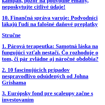
kampaň, pozor na podvodné emaily,
neposkytujte citlivé údaje!
10.
Finančná správa varuje: Podvodníci
lákajú ľudí na falošné daňové preplatky
Stručne
1.
Párová terapeutka: Samotná láska na
fungujúci vzťah nestačí. Čo rozhoduje o
tom, či pár zvládne aj náročné obdobia?
2.
10 fascinujúcich prípadov
nespravodlivo odsúdených od Johna
Grishama
3.
Európsky fond pre scaleupy začne s
investovaním