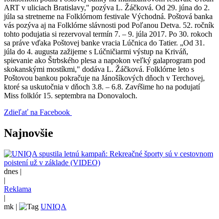
ART v uliciach Bratislavy," pozýva L. Žáčková. Od 29. júna do 2.
júla sa stretneme na Folklórnom festivale Východná. Poštová banka
vás pozýva aj na Folklórne slávnosti pod Poľanou Detva. 52. ročník
tohto podujatia si rezervoval termín 7. – 9. júla 2017. Po 30. rokoch
sa práve vďaka Poštovej banke vracia Lúčnica do Tatier. „Od 31.
júla do 4. augusta zažijeme s Lúčničiarmi výstup na Kriváň,
spievanie ako Štrbského plesa a napokon veľký galaprogram pod
skokanskými mostíkmi," dodáva L. Žáčková. Folklórne leto s
Poštovou bankou pokračuje na Jánošíkových dňoch v Terchovej,
ktoré sa uskutočnia v dňoch 3.8. – 6.8. Zavŕšime ho na podujatí
Miss folklór 15. septembra na Donovaloch.
Zdieľať na Facebook
Najnovšie
dnes |
|
Reklama
|
mk
|
UNIQA