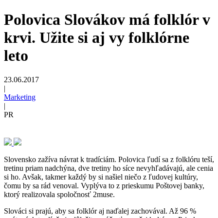
Polovica Slovákov má folklór v
krvi. Užite si aj vy folklórne
leto
23.06.2017
|
Marketing
|
PR
Slovensko zažíva návrat k tradíciám. Polovica ľudí sa z folklóru teší,
tretinu priam nadchýna, dve tretiny ho síce nevyhľadávajú, ale cenia
si ho. Avšak, takmer každý by si našiel niečo z ľudovej kultúry,
čomu by sa rád venoval. Vyplýva to z prieskumu Poštovej banky,
ktorý realizovala spoločnosť 2muse.
Slováci si prajú, aby sa folklór aj naďalej zachovával. Až 96 %