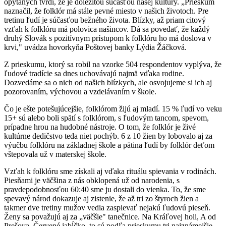
opýtaných tvrdí, že je dôležitou súčasťou našej kultúry. „Prieskum
naznačil, že folklór má stále pevné miesto v našich životoch. Pre
tretinu ľudí je súčasťou bežného života. Blízky, až priam citový
vzťah k folklóru má polovica našincov. Dá sa povedať, že každý
druhý Slovák s pozitívnym prístupom k folklóru ho má doslova v
krvi," uvádza hovorkyňa Poštovej banky Lýdia Žáčková.
Z prieskumu, ktorý sa robil na vzorke 504 respondentov vyplýva, že
ľudové tradície sa dnes uchovávajú najmä vďaka rodine.
Dozvedáme sa o nich od našich blízkych, ale osvojujeme si ich aj
pozorovaním, výchovou a vzdelávaním v škole.
Čo je ešte potešujúcejšie, folklórom žijú aj mladí. 15 % ľudí vo veku
15+ sú alebo boli spätí s folklórom, s ľudovým tancom, spevom,
prípadne hrou na hudobné nástroje. O tom, že folklór je živé
kultúrne dedičstvo teda niet pochýb. 6 z 10 žien by lobovalo aj za
výučbu folklóru na základnej škole a pätina ľudí by folklór deťom
vštepovala už v materskej škole.
Vzťah k folklóru sme získali aj vďaka rituálu spievania v rodinách.
Piesňami je väčšina z nás obklopená už od narodenia, s
pravdepodobnosťou 60:40 sme ju dostali do vienka. To, že sme
spevavý národ dokazuje aj zistenie, že až tri zo štyroch žien a
takmer dve tretiny mužov vedia zaspievať nejakú ľudovú pieseň.
Ženy sa považujú aj za „väčšie" tanečnice. Na Kráľovej holi, A od
Prešova, Červené jabĺčko, to sú podľa prieskumu tri najznámejšie