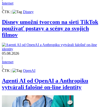
Internet
|
ČTK
|
Disney
Disney umožní tvorcom na sieti TikTok
používať postavy a scény zo svojich
filmov
05.08.2026
|
Internet
|
ČTK
|
OpenAI
Agenti AI od OpenAI a Anthropiku
vytvárali falošné on-line identity