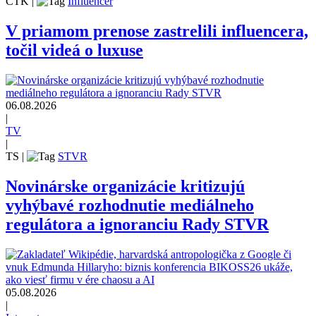
ČTK
|
Influencer
V priamom prenose zastrelili influencera,
točil videá o luxuse
06.08.2026
|
TV
|
TS
|
STVR
Novinárske organizácie kritizujú
vyhýbavé rozhodnutie mediálneho
regulátora a ignoranciu Rady STVR
05.08.2026
|