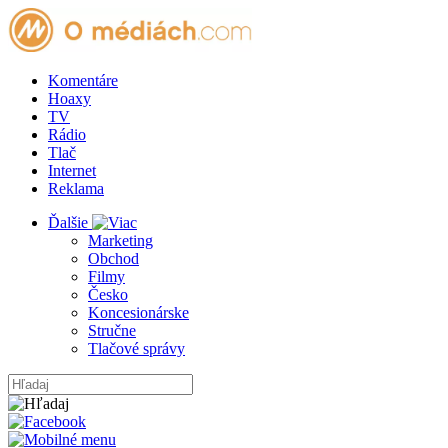
Komentáre
Hoaxy
TV
Rádio
Tlač
Internet
Reklama
Ďalšie
Marketing
Obchod
Filmy
Česko
Koncesionárske
Stručne
Tlačové správy