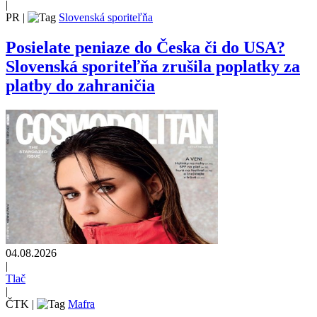
|
PR
|
Slovenská sporiteľňa
Posielate peniaze do Česka či do USA?
Slovenská sporiteľňa zrušila poplatky za
platby do zahraničia
04.08.2026
|
Tlač
|
ČTK
|
Mafra