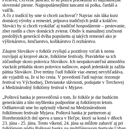
slovenské piesne. Najpopulárnejšími tancami sú polka, čardáš a
valčík.
A čo z tradícií by sme si chceli zachovať? Najviac nás láka kurz
domácej výroby a remesiel, príprava tradičných jedál a koláčov.
Slováci by si chceli vyskúšať aj tradičné hospodárenie – pestovanie,
zber rastlín a chov domácich zvierat. Obdiv k manuálnej zručnosti
predošlých generácií dvíha popularitu aj takých remesiel ako je
výšivkárstvo, hrnčiarstvo, košikárstvo či rezbárstvo.
Záujem Slovákov o folklór zvyšujú a pozitívny vzťah k nemu
rozvíjajú aj krojové akcie, folklórne festivaly. Pravidelne sa ich
zúčastňuje skoro polovica Slovákov. Ich neopakovateľná atmosféra
viackrát pritiahla skoro polovicu našincov, aspoň jedenkrát ju zažila
pätina Slovákov. Dve tretiny ľudí folklór viac-menej nevyhľadáva,
ale vyjadrili sa, že si ho cenia. V povedomí ľudí najviac rezonuje
festival vo Východnej, Detvianske slávnosti, podujatie v Terchovej
a Medzinárodný folklórny festival v Myjave.
„Poštová banka je presvedčená o tom, že folklór je dar budúcim
generáciám a túto myšlienku podporíme aj folklórnym letom.
Odštartovali sme ho uplynulý víkend na Medzinárodnom
folklórnom festivale Myjava. Poštová banka je partnerom aj
Horehronských dní spevu a tanca v Heľpe, ktorý sa koná v dňoch
23. júna - 25. júna. Tento víkend, 24. júna sa môžete zabaviť aj pri
folklórnom pódiu Poštovej banky na multižánrovom festivale Urban