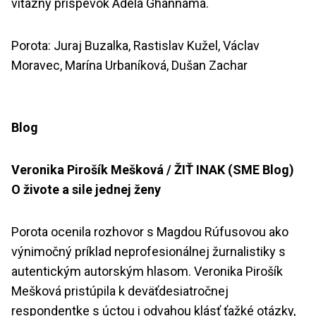
víťazný príspevok Adela Ghannama.
Porota: Juraj Buzalka, Rastislav Kužel, Václav
Moravec, Marína Urbaníková, Dušan Zachar
Blog
Veronika Pirošík Mešková / ŽIŤ INAK (SME Blog)
O živote a sile jednej ženy
Porota ocenila rozhovor s Magdou Rúfusovou ako
výnimočný príklad neprofesionálnej žurnalistiky s
autentickým autorským hlasom. Veronika Pirošík
Mešková pristúpila k deväťdesiatročnej
respondentke s úctou i odvahou klásť ťažké otázky,