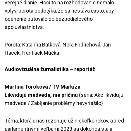
verejné dianie. Hoci to na rozhodovanie nemalo
vplyv, porota podotýka, že sa nestáva často, aby
ocenenie putovalo do bezpodielového
spoluvlastníctva.
Porota: Katarína Batková, Nora Fridrichová, Ján
Hacek, František Múčka
Audiovizuálna žurnalistika – reportáž
Martina Töröková / TV Markíza
Likvidujú medvede, nie príčinu
(séria: Ako likvidujú
medvede / Zabíjanie problémy nevyriešilo)
Téma, ktorá u nás rezonuje už niekoľko rokov, a pred
parlamentnými voľbami 2023 sa dokonca stala