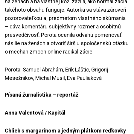
na ženách a na vlastnej koži zažila, ako normalizácia
takéhoto obsahu funguje. Autorka sa stáva zároveň
pozorovateľkou aj predmetom vlastného skúmania
– dáva komentáru subjektívny rozmer a osobitnú
presvedčivosť. Porota ocenila odvahu pomenovať
násilie na ženách a otvoriť širšiu spoločenskú otázku
o mechanizmoch online radikalizácie.
Porota: Samuel Abrahám, Erik Láštic, Grigorij
Mesežnikov, Michal Musil, Eva Pauliaková
Písaná žurnalistika – reportáž
Anna Valentová / Kapitál
Chlieb s margarínom a jedným plátkom reďkovky