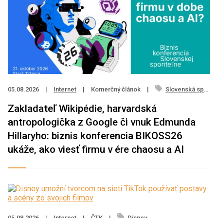
05.08.2026
|
Internet
|
Komerčný článok
|
Slovenská sporiteľňa
Zakladateľ Wikipédie, harvardská
antropologička z Google či vnuk Edmunda
Hillaryho: biznis konferencia BIKOSS26
ukáže, ako viesť firmu v ére chaosu a AI
05.08.2026
|
Internet
|
ČTK
|
Disney