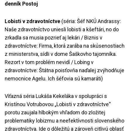
denník Postoj
Lobisti v zdravotníctve
(séria: Šéf NKÚ Andrassy:
Naše zdravotníctvo uniesli lobisti a kšeftári, no do
zrkadla sa musia pozrieť aj lekári / Biznis v
zdravotníctve: Firma, ktorá zarába na skúsenostiach
z ministerstva, sídli v dome Šaškovho tajomníka.
Rezort v tom problém nevidí / Lobing v
zdravotníctve: Štátna poisťovňa naďalej zvýhodňuje
nemocnice Agelu. Ich šéfovia sú kamaráti)
Víťazná séria Lukáša Kekeláka v spolupráci s
Kristínou Votrubovou „Lobisti v zdravotníctve“
porotu zaujala hlbokým vhľadom do zložitej
problematiky lobizmu a neefektívnosti slovenského
zdravotníctva. Ide o dôležitú a zároveň citlivú oblasť