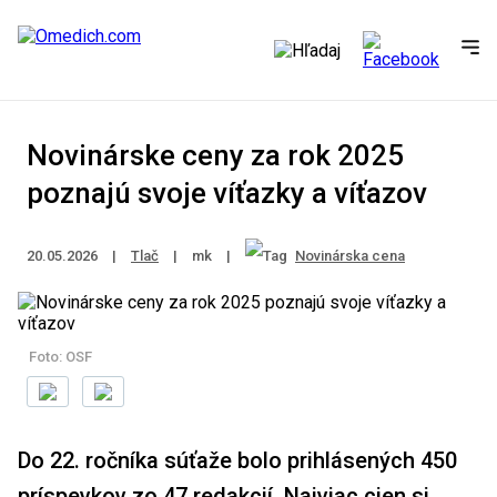
Novinárske ceny za rok 2025
poznajú svoje víťazky a víťazov
20.05.2026
|
Tlač
|
mk
|
Novinárska cena
Foto: OSF
Do 22. ročníka súťaže bolo prihlásených 450
príspevkov zo 47 redakcií. Najviac cien si