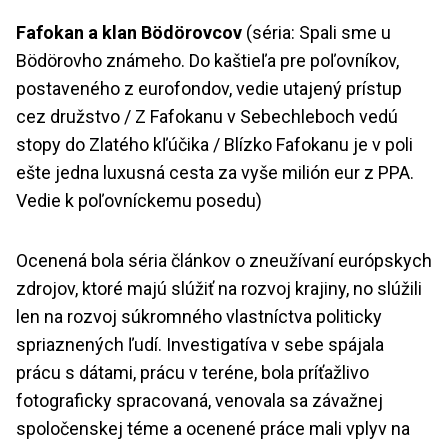
Fafokan a klan Bödörovcov
(séria: Spali sme u
Bödörovho známeho. Do kaštieľa pre poľovníkov,
postaveného z eurofondov, vedie utajený prístup
cez družstvo / Z Fafokanu v Sebechleboch vedú
stopy do Zlatého kľúčika / Blízko Fafokanu je v poli
ešte jedna luxusná cesta za vyše milión eur z PPA.
Vedie k poľovníckemu posedu)
Ocenená bola séria článkov o zneužívaní európskych
zdrojov, ktoré majú slúžiť na rozvoj krajiny, no slúžili
len na rozvoj súkromného vlastníctva politicky
spriaznených ľudí. Investigatíva v sebe spájala
prácu s dátami, prácu v teréne, bola príťažlivo
fotograficky spracovaná, venovala sa závažnej
spoločenskej téme a ocenené práce mali vplyv na