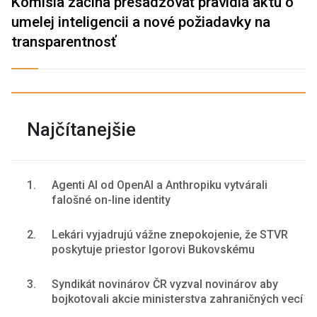
Komisia začína presadzovať pravidlá aktu o
umelej inteligencii a nové požiadavky na
transparentnosť
Najčítanejšie
1.
Agenti AI od OpenAI a Anthropiku vytvárali
falošné on-line identity
2.
Lekári vyjadrujú vážne znepokojenie, že STVR
poskytuje priestor Igorovi Bukovskému
3.
Syndikát novinárov ČR vyzval novinárov aby
bojkotovali akcie ministerstva zahraničných vecí