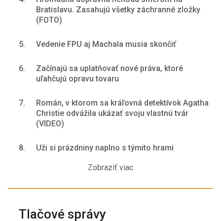
Bratislavu. Zasahujú všetky záchranné zložky
(FOTO)
5.
Vedenie FPU aj Machala musia skončiť
6.
Začínajú sa uplatňovať nové práva, ktoré
uľahčujú opravu tovaru
7.
Román, v ktorom sa kráľovná detektívok Agatha
Christie odvážila ukázať svoju vlastnú tvár
(VIDEO)
8.
Uži si prázdniny naplno s týmito hrami
Zobraziť viac
Tlačové správy