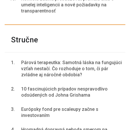
umelej inteligencii a nové požiadavky na
transparentnosť
Stručne
1.
Párová terapeutka: Samotná láska na fungujúci
vzťah nestačí. Čo rozhoduje o tom, či pár
zvládne aj náročné obdobia?
2.
10 fascinujúcich prípadov nespravodlivo
odsúdených od Johna Grishama
3.
Európsky fond pre scaleupy začne s
investovaním
4.
Hromadná dopravná nehoda smerom na