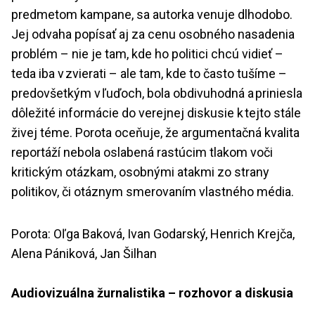
predmetom kampane, sa autorka venuje dlhodobo.
Jej odvaha popísať aj za cenu osobného nasadenia
problém – nie je tam, kde ho politici chcú vidieť –
teda iba v zvierati – ale tam, kde to často tušíme –
predovšetkým v ľuďoch, bola obdivuhodná a priniesla
dôležité informácie do verejnej diskusie k tejto stále
živej téme. Porota oceňuje, že argumentačná kvalita
reportáží nebola oslabená rastúcim tlakom voči
kritickým otázkam, osobnými atakmi zo strany
politikov, či otáznym smerovaním vlastného média.
Porota: Oľga Baková, Ivan Godarský, Henrich Krejča,
Alena Pániková, Jan Šilhan
Audiovizuálna žurnalistika – rozhovor a diskusia