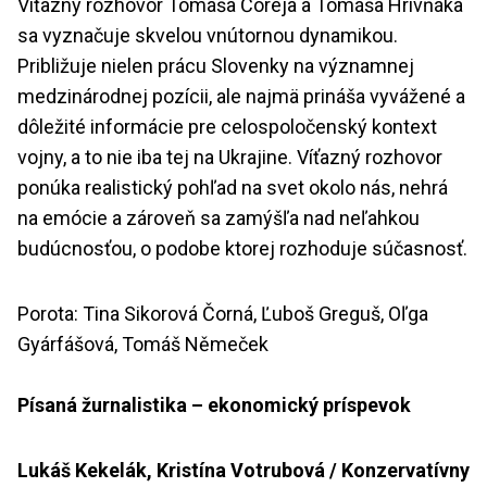
Víťazný rozhovor Tomáša Čoreja a Tomáša Hrivňáka
sa vyznačuje skvelou vnútornou dynamikou.
Približuje nielen prácu Slovenky na významnej
medzinárodnej pozícii, ale najmä prináša vyvážené a
dôležité informácie pre celospoločenský kontext
vojny, a to nie iba tej na Ukrajine. Víťazný rozhovor
ponúka realistický pohľad na svet okolo nás, nehrá
na emócie a zároveň sa zamýšľa nad neľahkou
budúcnosťou, o podobe ktorej rozhoduje súčasnosť.
Porota: Tina Sikorová Čorná, Ľuboš Greguš, Oľga
Gyárfášová, Tomáš Němeček
Písaná žurnalistika – ekonomický príspevok
Lukáš Kekelák, Kristína Votrubová / Konzervatívny