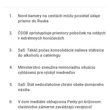
1.
Nové kamery na cestách môžu posielať údaje
priamo do Ruska
2.
ČSOB sprístupňuje priestory pobočiek na oddych
v extrémnych horúčavách
3.
SaS: Takáč počas konsolidácie nalieva státisíce
do alkoholu a cateringu
4.
Ministerstvo zneužíva mimoriadnu situáciu
vyhlásenú pre výskyt medveďov
5.
SaS: Štát nedostatočne chráni obete domáceho
násilia
6.
V čom mediálni obhajcovia Penty pri krížovom
vlastníctve zámerne zavádzajú verejnosť