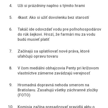
4.
Uži si prázdniny naplno s týmito hrami
5.
4kast: Ako si užiť dovolenku bez starostí
6.
Takáč ide odovzdať vodu pre poľnohospodárov
do rúk šejkovi. Hrozí, že farmári mu za vodu
budú musieť platiť
7.
Začínajú sa uplatňovať nové práva, ktoré
uľahčujú opravu tovaru
8.
V čom mediálni obhajcovia Penty pri krížovom
vlastníctve zámerne zavádzajú verejnosť
9.
Hromadná dopravná nehoda smerom na
Bratislavu. Zasahujú všetky záchranné zložky
(FOTO)
10.
Komisia začína presadzovať pravidlá aktu o