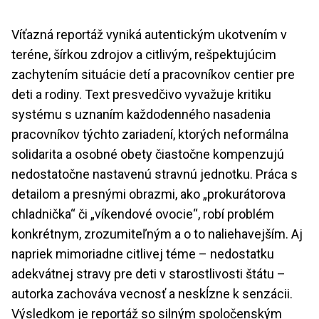
Víťazná reportáž vyniká autentickým ukotvením v
teréne, šírkou zdrojov a citlivým, rešpektujúcim
zachytením situácie detí a pracovníkov centier pre
deti a rodiny. Text presvedčivo vyvažuje kritiku
systému s uznaním každodenného nasadenia
pracovníkov týchto zariadení, ktorých neformálna
solidarita a osobné obety čiastočne kompenzujú
nedostatočne nastavenú stravnú jednotku. Práca s
detailom a presnými obrazmi, ako „prokurátorova
chladnička“ či „víkendové ovocie“, robí problém
konkrétnym, zrozumiteľným a o to naliehavejším. Aj
napriek mimoriadne citlivej téme – nedostatku
adekvátnej stravy pre deti v starostlivosti štátu –
autorka zachováva vecnosť a neskĺzne k senzácii.
Výsledkom je reportáž so silným spoločenským