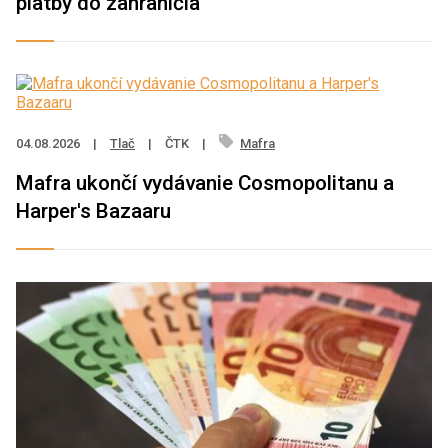
platby do zahraničia
04.08.2026
|
Tlač
|
ČTK
|
Mafra
Mafra ukončí vydávanie Cosmopolitanu a
Harper's Bazaaru