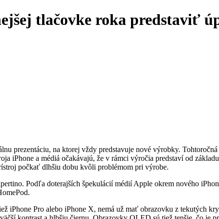
jšej tlačovke roka predstaviť ú
álnu prezentáciu, na ktorej vždy predstavuje nové výrobky. Tohtoročn
stroja iPhone a médiá očakávajú, že v rámci výročia predstaví od zákl
rístroj počkať dlhšiu dobu kvôli problémom pri výrobe.
pertino. Podľa doterajších špekulácií médií Apple okrem nového iPhonu
 HomePod.
 tiež iPhone Pro alebo iPhone X, nemá už mať obrazovku z tekutých k
väčší kontrast a hlbšiu čiernu. Obrazovky OLED sú tiež tenšie, čo je pr