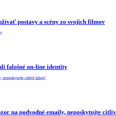
žívať postavy a scény zo svojich filmov
 falošné on-line identity
r na podvodné emaily, neposkytujte citliv