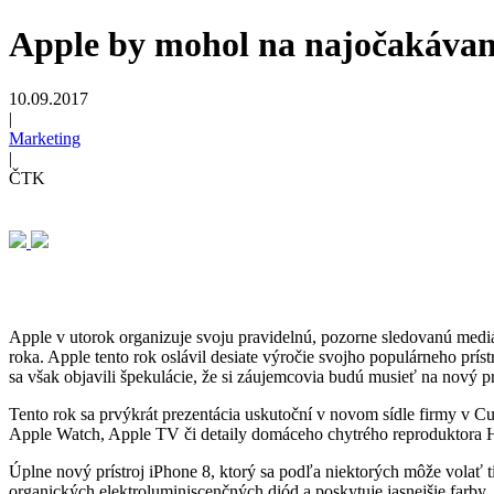
Apple by mohol na najočakávane
10.09.2017
|
Marketing
|
ČTK
Apple v utorok organizuje svoju pravidelnú, pozorne sledovanú medi
roka. Apple tento rok oslávil desiate výročie svojho populárneho prí
sa však objavili špekulácie, že si záujemcovia budú musieť na nový p
Tento rok sa prvýkrát prezentácia uskutoční v novom sídle firmy v Cu
Apple Watch, Apple TV či detaily domáceho chytrého reproduktora
Úplne nový prístroj iPhone 8, ktorý sa podľa niektorých môže volať
organických elektroluminiscenčných diód a poskytuje jasnejšie farby, 