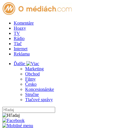
Komentáre
Hoaxy
TV
Rádio
Tlač
Internet
Reklama
Ďalšie
Marketing
Obchod
Filmy
Česko
Koncesionárske
Stručne
Tlačové správy