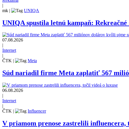
Reklama
|
mk
|
UNIQA
UNIQA spustila letnú kampaň: Rekreačné š
07.08.2026
|
Internet
|
ČTK
|
Meta
Súd nariadil firme Meta zaplatiť 567 mili
06.08.2026
|
Internet
|
ČTK
|
Influencer
V priamom prenose zastrelili influencera, t