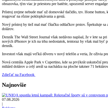
obrazovka, tým viac je priestoru pre batérie, upozornil server engadg
Prístroj zrejme nebude mať už domovské tlačidlo, tzv. Home button, 
reagovať na rôzne poklopkávania a gestá.
Nový prístroj by tiež mal mať čítačku odtlačkov prstov. Špekuluje sa
dolárov.
Denník The Wall Street Journal však nedávno napísal, že v lete sa pri
nových iPhonov je ich na trhu nedostatok, tentoraz by však mal byť
denník.
Investori však majú veľkú dôveru v nový telefón a veria, že oživia
Nová centrála Apple Park v Cupertino, kde sa prvýkrát uskutoční pre
miliárd dolárov a celý areál sa nachádza na ploche takmer 71 hektárov
Zdieľať na Facebook
Najnovšie
07.08.2026
|