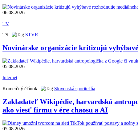
06.08.2026
|
TV
|
TS
|
STVR
Novinárske organizácie kritizujú vyhýbav
05.08.2026
|
Internet
|
Komerčný článok
|
Slovenská sporiteľňa
Zakladateľ Wikipédie, harvardská antrop
ako viesť firmu v ére chaosu a AI
05.08.2026
|