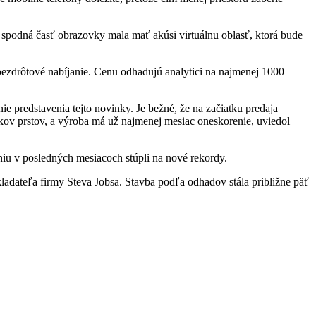
 spodná časť obrazovky mala mať akúsi virtuálnu oblasť, ktorá bude
 bezdrôtové nabíjanie. Cenu odhadujú analytici na najmenej 1000
ie predstavenia tejto novinky. Je bežné, že na začiatku predaja
kov prstov, a výroba má už najmenej mesiac oneskorenie, uviedol
iu v posledných mesiacoch stúpli na nové rekordy.
ladateľa firmy Steva Jobsa. Stavba podľa odhadov stála približne päť