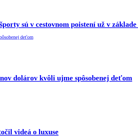
porty sú v cestovnom poistení už v základ
ónov dolárov kvôli ujme spôsobenej deťom
očil videá o luxuse