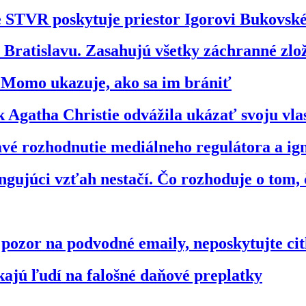
že STVR poskytuje priestor Igorovi Bukovs
ratislavu. Zasahujú všetky záchranné zl
o Momo ukazuje, ako sa im brániť
 Agatha Christie odvážila ukázať svoju vl
bavé rozhodnutie mediálneho regulátora a 
gujúci vzťah nestačí. Čo rozhoduje o tom, 
zor na podvodné emaily, neposkytujte citl
kajú ľudí na falošné daňové preplatky