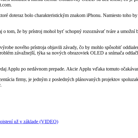
et.com.
ktoré doteraz bolo charakteristickým znakom iPhonu. Namiesto toho by
 aj o tom, že by prístroj mohol byť schopný rozoznávať tváre a umožní
 výrobe nového prístroja objavili závady, čo by mohlo spôsobiť oddialen
 problém závažnejší, týka sa nových obrazoviek OLED a snímača odtlač
 predaj Applu po nedávnom prepade. Akcie Applu vďaka tomuto očakávan
zentácia firmy, je jedným z posledných plánovaných projektov spoluzak
.