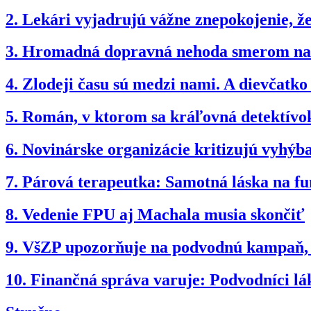
2.
Lekári vyjadrujú vážne znepokojenie, 
3.
Hromadná dopravná nehoda smerom na B
4.
Zlodeji času sú medzi nami. A dievčatk
5.
Román, v ktorom sa kráľovná detektívok
6.
Novinárske organizácie kritizujú vyhý
7.
Párová terapeutka: Samotná láska na fun
8.
Vedenie FPU aj Machala musia skončiť
9.
VšZP upozorňuje na podvodnú kampaň, po
10.
Finančná správa varuje: Podvodníci lá