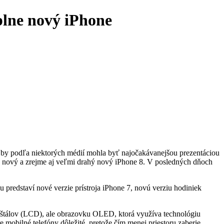
plne nový iPhone
á by podľa niektorých médií mohla byť najočakávanejšou prezentáciou
adu nový a zrejme aj veľmi drahý nový iPhone 8. V posledných dňoch
 predstaví nové verzie prístroja iPhone 7, novú verziu hodiniek
ryštálov (LCD), ale obrazovku OLED, ktorá využíva technológiu
e mobilné telefóny dôležité, pretože čím menej priestoru zaberie