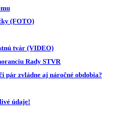
kému
ožky (FOTO)
astnú tvár (VIDEO)
ignoranciu Rady STVR
či pár zvládne aj náročné obdobia?
ivé údaje!