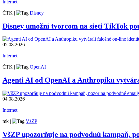
Internet
|
ČTK
|
Disney
Disney umožní tvorcom na sieti TikTok pou
05.08.2026
|
Internet
|
ČTK
|
OpenAI
Agenti AI od OpenAI a Anthropiku vytvárali
04.08.2026
|
Internet
|
mk
|
VšZP
VšZP upozorňuje na podvodnú kampaň, pozo