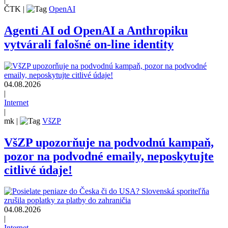
ČTK
|
OpenAI
Agenti AI od OpenAI a Anthropiku
vytvárali falošné on-line identity
04.08.2026
|
Internet
|
mk
|
VšZP
VšZP upozorňuje na podvodnú kampaň,
pozor na podvodné emaily, neposkytujte
citlivé údaje!
04.08.2026
|
Internet