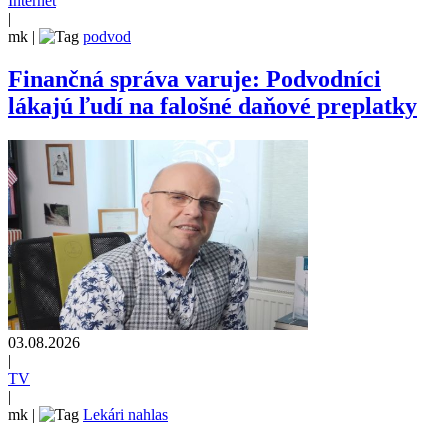
Internet
|
mk
|
podvod
Finančná správa varuje: Podvodníci
lákajú ľudí na falošné daňové preplatky
03.08.2026
|
TV
|
mk
|
Lekári nahlas