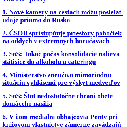
1.
Nové kamery na cestách môžu posielať
údaje priamo do Ruska
2.
ČSOB sprístupňuje priestory pobočiek
na oddych v extrémnych horúčavách
3.
SaS: Takáč počas konsolidácie nalieva
státisíce do alkoholu a cateringu
4.
Ministerstvo zneužíva mimoriadnu
situáciu vyhlásenú pre výskyt medveďov
5.
SaS: Štát nedostatočne chráni obete
domáceho násilia
6.
V čom mediálni obhajcovia Penty pri
krížovom vlastníctve zámerne zavádzajú