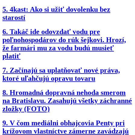
5.
4kast: Ako si užiť dovolenku bez
starostí
6.
Takáč ide odovzdať vodu pre
poľnohospodárov do rúk šejkovi. Hrozí,
že farmári mu za vodu budú musieť
platiť
7.
Začínajú sa uplatňovať nové práva,
ktoré uľahčujú opravu tovaru
8.
Hromadná dopravná nehoda smerom
na Bratislavu. Zasahujú všetky záchranné
zložky (FOTO)
9.
V čom mediálni obhajcovia Penty pri
krížovom vlastníctve zámerne zavádzajú