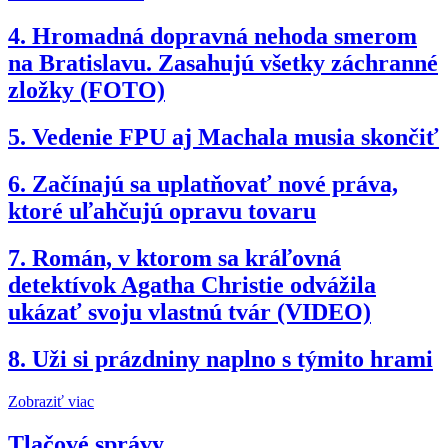
4.
Hromadná dopravná nehoda smerom
na Bratislavu. Zasahujú všetky záchranné
zložky (FOTO)
5.
Vedenie FPU aj Machala musia skončiť
6.
Začínajú sa uplatňovať nové práva,
ktoré uľahčujú opravu tovaru
7.
Román, v ktorom sa kráľovná
detektívok Agatha Christie odvážila
ukázať svoju vlastnú tvár (VIDEO)
8.
Uži si prázdniny naplno s týmito hrami
Zobraziť viac
Tlačové správy