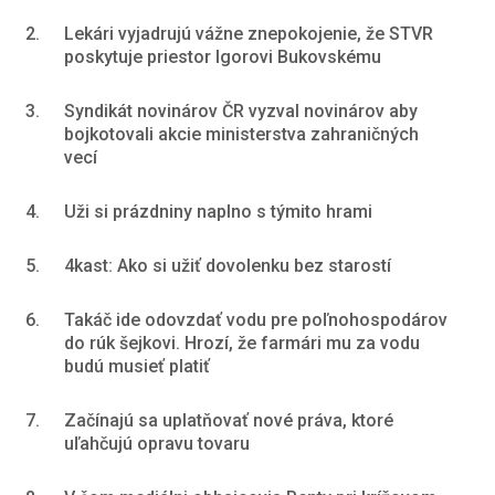
2.
Lekári vyjadrujú vážne znepokojenie, že STVR
poskytuje priestor Igorovi Bukovskému
3.
Syndikát novinárov ČR vyzval novinárov aby
bojkotovali akcie ministerstva zahraničných
vecí
4.
Uži si prázdniny naplno s týmito hrami
5.
4kast: Ako si užiť dovolenku bez starostí
6.
Takáč ide odovzdať vodu pre poľnohospodárov
do rúk šejkovi. Hrozí, že farmári mu za vodu
budú musieť platiť
7.
Začínajú sa uplatňovať nové práva, ktoré
uľahčujú opravu tovaru