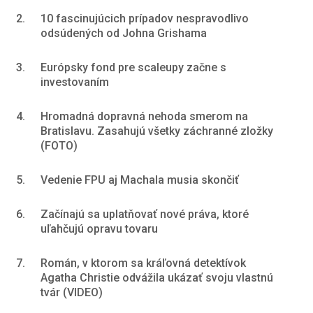
2.
10 fascinujúcich prípadov nespravodlivo
odsúdených od Johna Grishama
3.
Európsky fond pre scaleupy začne s
investovaním
4.
Hromadná dopravná nehoda smerom na
Bratislavu. Zasahujú všetky záchranné zložky
(FOTO)
5.
Vedenie FPU aj Machala musia skončiť
6.
Začínajú sa uplatňovať nové práva, ktoré
uľahčujú opravu tovaru
7.
Román, v ktorom sa kráľovná detektívok
Agatha Christie odvážila ukázať svoju vlastnú
tvár (VIDEO)