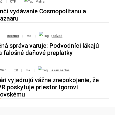
ač
|
ČTK
|
Mafra
nčí vydávanie Cosmopolitanu a
Bazaaru
6
|
Internet
|
mk
|
podvod
ná správa varuje: Podvodníci lákajú
a falošné daňové preplatky
2026
|
TV
|
mk
|
Lekári nahlas
ári vyjadrujú vážne znepokojenie, že
R poskytuje priestor Igorovi
kovskému