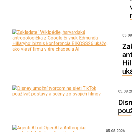
05.0
Za
an
Hi
uká
05.08.2
Disn
použ
05.08.2026
|