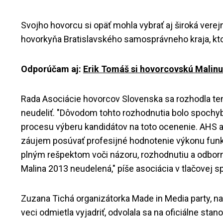
Svojho hovorcu si opäť mohla vybrať aj široká verejn
hovorkyňa Bratislavského samosprávneho kraja, ktor
Odporúčam aj:
Erik Tomáš si hovorcovskú Malinu 
Rada Asociácie hovorcov Slovenska sa rozhodla te
neudeliť. "Dôvodom tohto rozhodnutia bolo spochyb
procesu výberu kandidátov na toto ocenenie. AHS a
záujem posúvať profesijné hodnotenie výkonu funkci
plným rešpektom voči názoru, rozhodnutiu a odborn
Malina 2013 neudelená," píše asociácia v tlačovej s
Zuzana Tichá organizátorka Made in Media party, na
veci odmietla vyjadriť, odvolala sa na oficiálne sta