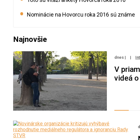
Nominácie na Hovorcu roka 2016 sú známe
Najnovšie
dnes |
|
In
V priam
videá o
d