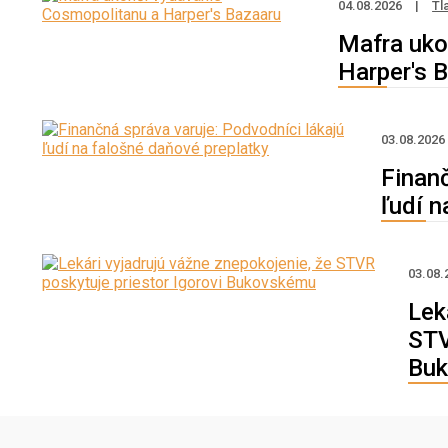
04.08.2026
|
Tl
Mafra uko
Harper's 
03.08.202
Finanč
ľudí n
03.08.
Lek
STV
Bu