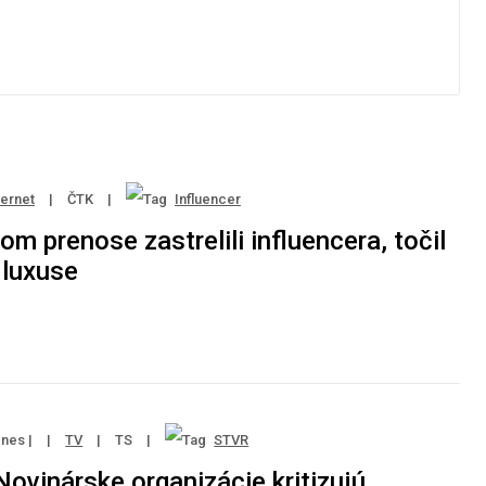
ternet
|
ČTK
|
Influencer
om prenose zastrelili influencera, točil
 luxuse
nes |
|
TV
|
TS
|
STVR
Novinárske organizácie kritizujú