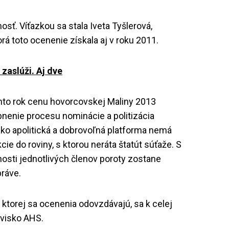
osť. Víťazkou sa stala Iveta Tyšlerová,
á toto ocenenie získala aj v roku 2011.
zaslúži. Aj dve
nto rok cenu hovorcovskej Maliny 2013
nenie procesu nominácie a politizácia
ko apolitická a dobrovoľná platforma nemá
e do roviny, s ktorou neráta štatút súťaže. S
osti jednotlivých členov poroty zostane
práve.
 ktorej sa ocenenia odovzdávajú, sa k celej
novisko AHS.