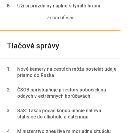
8.
Uži si prázdniny naplno s týmito hrami
Zobraziť viac
Tlačové správy
1.
Nové kamery na cestách môžu posielať údaje
priamo do Ruska
2.
ČSOB sprístupňuje priestory pobočiek na
oddych v extrémnych horúčavách
3.
SaS: Takáč počas konsolidácie nalieva
státisíce do alkoholu a cateringu
4.
Ministerstvo zneužíva mimoriadnu situáciu