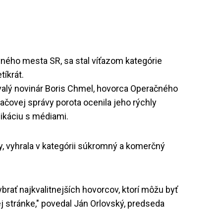
avného mesta SR, sa stal víťazom kategórie
tíkrát.
bývalý novinár Boris Chmel, hovorca Operačného
ačovej správy porota ocenila jeho rýchly
ikáciu s médiami.
, vyhrala v kategórii súkromný a komerčný
brať najkvalitnejších hovorcov, ktorí môžu byť
 stránke," povedal Ján Orlovský, predseda