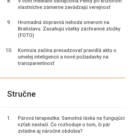
8.
V čom mediálni obhajcovia Penty pri krížovom
vlastníctve zámerne zavádzajú verejnosť
9.
Hromadná dopravná nehoda smerom na
Bratislavu. Zasahujú všetky záchranné zložky
(FOTO)
10.
Komisia začína presadzovať pravidlá aktu o
umelej inteligencii a nové požiadavky na
transparentnosť
Stručne
1.
Párová terapeutka: Samotná láska na fungujúci
vzťah nestačí. Čo rozhoduje o tom, či pár
zvládne aj náročné obdobia?