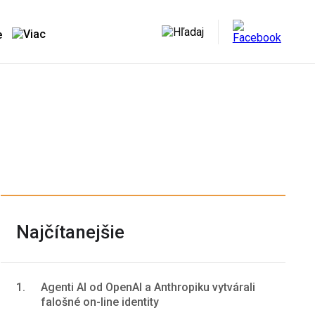
e
Najčítanejšie
1.
Agenti AI od OpenAI a Anthropiku vytvárali
falošné on-line identity