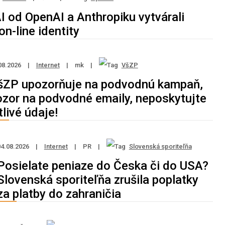
I od OpenAI a Anthropiku vytvárali
on-line identity
08.2026
|
Internet
|
mk
|
VšZP
šZP upozorňuje na podvodnú kampaň,
ozor na podvodné emaily, neposkytujte
tlivé údaje!
04.08.2026
|
Internet
|
PR
|
Slovenská sporiteľňa
Posielate peniaze do Česka či do USA?
Slovenská sporiteľňa zrušila poplatky
za platby do zahraničia