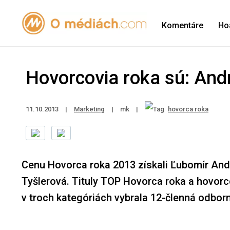
Komentáre
Ho
Hovorcovia roka sú: And
11.10.2013
|
Marketing
|
mk
|
hovorca roka
Cenu Hovorca roka 2013 získali Ľubomír Andr
Tyšlerová. Tituly TOP Hovorca roka a hovorc
v troch kategóriách vybrala 12-členná odborná