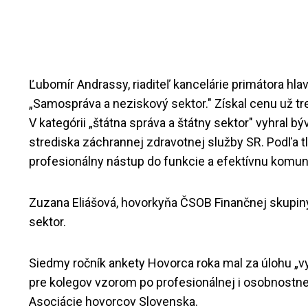
Ľubomír Andrassy, riaditeľ kancelárie primátora hl
„Samospráva a neziskový sektor." Získal cenu už tre
V kategórii „štátna správa a štátny sektor" vyhral 
strediska záchrannej zdravotnej služby SR. Podľa tl
profesionálny nástup do funkcie a efektívnu komun
Zuzana Eliášová, hovorkyňa ČSOB Finančnej skupiny
sektor.
Siedmy ročník ankety Hovorca roka mal za úlohu „vy
pre kolegov vzorom po profesionálnej i osobnostnej
Asociácie hovorcov Slovenska.