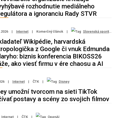
vyhýbavé rozhodnutie mediálneho
regulátora a ignoranciu Rady STVR
8.2026
|
Internet
|
Komerčný článok
|
Slovenská sporiteľňa
kladateľ Wikipédie, harvardská
tropologička z Google či vnuk Edmunda
llaryho: biznis konferencia BIKOSS26
že, ako viesť firmu v ére chaosu a AI
026
|
Internet
|
ČTK
|
Disney
ey umožní tvorcom na sieti TikTok
ívať postavy a scény zo svojich filmov
Internet
|
ČTK
|
OpenAI