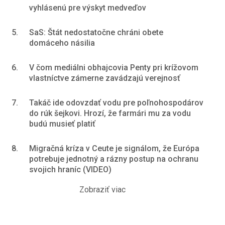
vyhlásenú pre výskyt medveďov
5.
SaS: Štát nedostatočne chráni obete
domáceho násilia
6.
V čom mediálni obhajcovia Penty pri krížovom
vlastníctve zámerne zavádzajú verejnosť
7.
Takáč ide odovzdať vodu pre poľnohospodárov
do rúk šejkovi. Hrozí, že farmári mu za vodu
budú musieť platiť
8.
Migračná kríza v Ceute je signálom, že Európa
potrebuje jednotný a rázny postup na ochranu
svojich hraníc (VIDEO)
Zobraziť viac