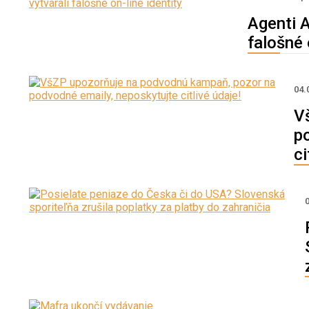
Agenti A
falošné 
04.
V
p
ci