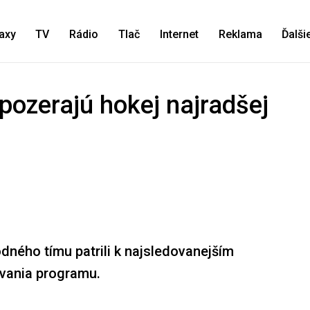
axy
TV
Rádio
Tlač
Internet
Reklama
Ďalši
 pozerajú hokej najradšej
ného tímu patrili k najsledovanejším
ovania programu.