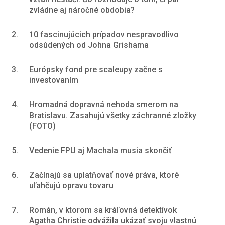
zvládne aj náročné obdobia?
2.
10 fascinujúcich prípadov nespravodlivo
odsúdených od Johna Grishama
3.
Európsky fond pre scaleupy začne s
investovaním
4.
Hromadná dopravná nehoda smerom na
Bratislavu. Zasahujú všetky záchranné zložky
(FOTO)
5.
Vedenie FPU aj Machala musia skončiť
6.
Začínajú sa uplatňovať nové práva, ktoré
uľahčujú opravu tovaru
7.
Román, v ktorom sa kráľovná detektívok
Agatha Christie odvážila ukázať svoju vlastnú