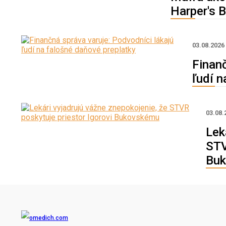
Harper's 
03.08.202
Finanč
ľudí n
03.08.
Lek
STV
Bu