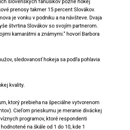
ich slovenských fanúšikov pozrie hokej
ové prenosy takmer 15 percent Slovákov.
va je vonku v podniku a na návšteve. Dvaja
vyše štvrtina Slovákov so svojím partnerom.
ojimi kamarátmi a známymi." hovorí Barbora
 mužov, sledovanosť hokeja sa podľa pohlavia
ej kvality.
kum, ktorý prebieha na špeciálne vytvorenom
tov). Cieľom prieskumu je meranie diváckej
levíznych programov, ktoré respondenti
i hodnotené na škále od 1 do 10, kde 1