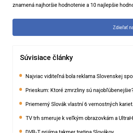
znamená najhoršie hodnotenie a 10 najlepšie hodno
Zdieľať 
Súvisiace články
Najviac viditeľná bola reklama Slovenskej spo
Prieskum: Ktoré zmrzliny sú najobľúbenejšie
Priemerný Slovák vlastní 6 vernostných kariet.
TV trh smeruje k veľkým obrazovkám a Ultra
DVB-T prijíma takmer tretina Slovákov