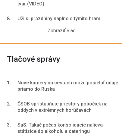
tvár (VIDEO)
8.
Uži si prázdniny naplno s týmito hrami
Zobraziť viac
Tlačové správy
1.
Nové kamery na cestách môžu posielať údaje
priamo do Ruska
2.
ČSOB sprístupňuje priestory pobočiek na
oddych v extrémnych horúčavách
3.
SaS: Takáč počas konsolidácie nalieva
státisíce do alkoholu a cateringu