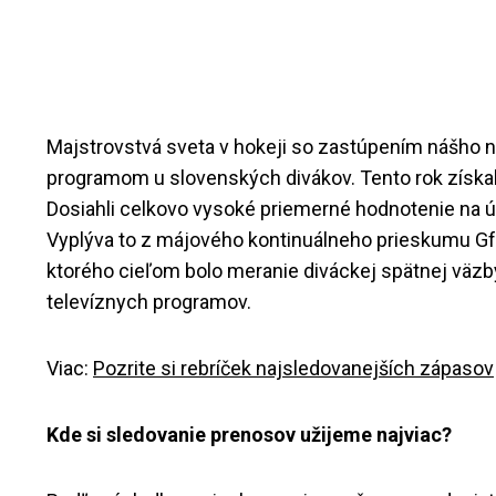
Majstrovstvá sveta v hokeji so zastúpením nášho n
programom u slovenských divákov. Tento rok získal
Dosiahli celkovo vysoké priemerné hodnotenie na ú
Vyplýva to z májového kontinuálneho prieskumu Gf
ktorého cieľom bolo meranie diváckej spätnej väzby
televíznych programov.
Viac:
Pozrite si rebríček najsledovanejších zápasov
Kde si sledovanie prenosov užijeme najviac?