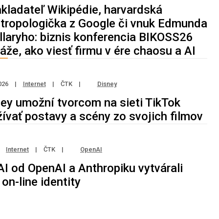
kladateľ Wikipédie, harvardská
tropologička z Google či vnuk Edmunda
llaryho: biznis konferencia BIKOSS26
áže, ako viesť firmu v ére chaosu a AI
026
|
Internet
|
ČTK
|
Disney
ey umožní tvorcom na sieti TikTok
ívať postavy a scény zo svojich filmov
Internet
|
ČTK
|
OpenAI
AI od OpenAI a Anthropiku vytvárali
 on-line identity