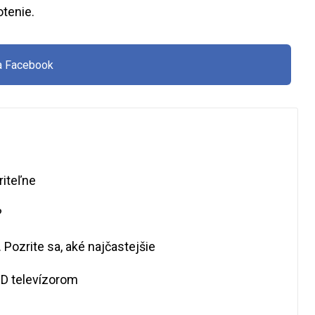
tenie.
na Facebook
riteľne
?
 Pozrite sa, aké najčastejšie
HD televízorom