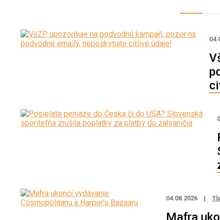
04.
V
p
ci
04.08.2026
|
Tl
Mafra uko