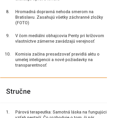
8.
Hromadná dopravná nehoda smerom na
Bratislavu. Zasahujú všetky záchranné zložky
(FOTO)
9.
V čom mediálni obhajcovia Penty pri krížovom
vlastníctve zámerne zavádzajú verejnosť
10.
Komisia začína presadzovať pravidlá aktu o
umelej inteligencii a nové požiadavky na
transparentnosť
Stručne
1.
Párová terapeutka: Samotná láska na fungujúci
vzťah nestačí. Čo rozhoduje o tom, či pár