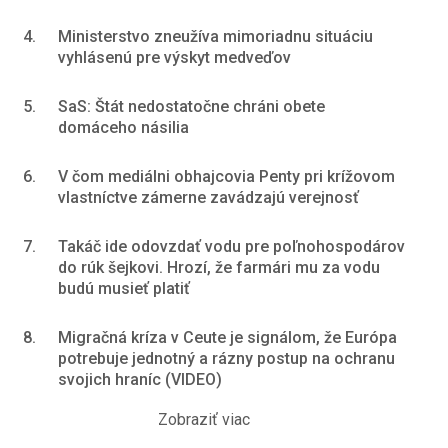
4.
Ministerstvo zneužíva mimoriadnu situáciu
vyhlásenú pre výskyt medveďov
5.
SaS: Štát nedostatočne chráni obete
domáceho násilia
6.
V čom mediálni obhajcovia Penty pri krížovom
vlastníctve zámerne zavádzajú verejnosť
7.
Takáč ide odovzdať vodu pre poľnohospodárov
do rúk šejkovi. Hrozí, že farmári mu za vodu
budú musieť platiť
8.
Migračná kríza v Ceute je signálom, že Európa
potrebuje jednotný a rázny postup na ochranu
svojich hraníc (VIDEO)
Zobraziť viac