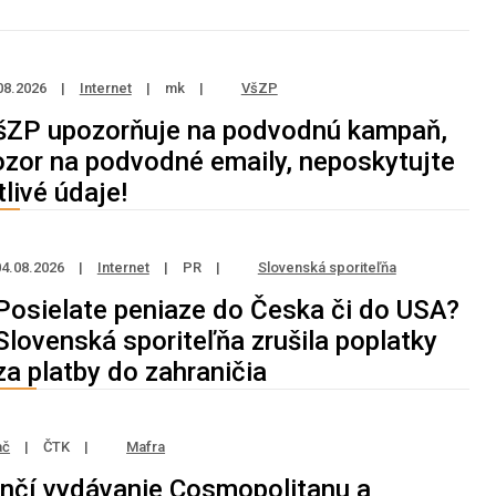
08.2026
|
Internet
|
mk
|
VšZP
šZP upozorňuje na podvodnú kampaň,
ozor na podvodné emaily, neposkytujte
tlivé údaje!
04.08.2026
|
Internet
|
PR
|
Slovenská sporiteľňa
Posielate peniaze do Česka či do USA?
Slovenská sporiteľňa zrušila poplatky
za platby do zahraničia
ač
|
ČTK
|
Mafra
nčí vydávanie Cosmopolitanu a