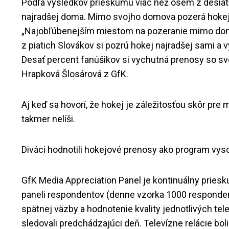
Podľa výsledkov prieskumu viac než osem z desiat
najradšej doma. Mimo svojho domova pozerá hokej
„Najobľúbenejším miestom na pozeranie mimo domo
z piatich Slovákov si pozrú hokej najradšej sami a 
Desať percent fanúšikov si vychutná prenosy so sv
Hrapková Šlosárová z GfK.
Aj keď sa hovorí, že hokej je záležitosťou skôr pre
takmer nelíši.
Diváci hodnotili hokejové prenosy ako program vysok
GfK Media Appreciation Panel je kontinuálny pries
paneli respondentov (denne vzorka 1000 responden
spätnej väzby a hodnotenie kvality jednotlivých te
sledovali predchádzajúci deň. Televízne relácie bol