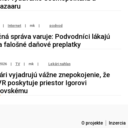
Bazaaru
6
|
Internet
|
mk
|
podvod
ná správa varuje: Podvodníci lákajú
a falošné daňové preplatky
2026
|
TV
|
mk
|
Lekári nahlas
ári vyjadrujú vážne znepokojenie, že
R poskytuje priestor Igorovi
kovskému
O projekte
Inzercia