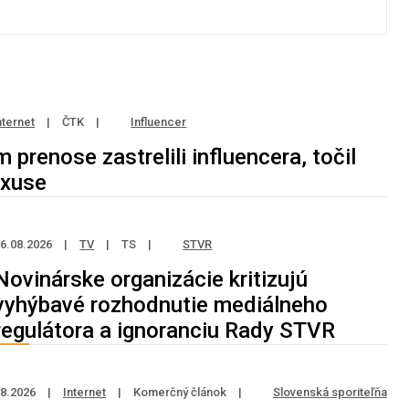
nternet
|
ČTK
|
Influencer
 prenose zastrelili influencera, točil
uxuse
6.08.2026
|
TV
|
TS
|
STVR
Novinárske organizácie kritizujú
vyhýbavé rozhodnutie mediálneho
regulátora a ignoranciu Rady STVR
08.2026
|
Internet
|
Komerčný článok
|
Slovenská sporiteľňa