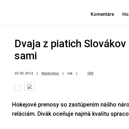
Komentáre
Ho
Dvaja z piatich Slovákov
sami
23.05.2014
|
Marketing
|
mk
|
GfK
Hokejové prenosy so zastúpením nášho národ
reláciám. Divák oceňuje najmä kvalitu sprac