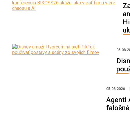
Za
an
Hi
uk
05.08.2
Disn
použ
05.08.2026
|
Agenti 
falošné