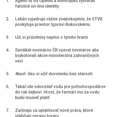
1.
Agenti AI od OpenAI a Anthropiku vytvárali
falošné on-line identity
2.
Lekári vyjadrujú vážne znepokojenie, že STVR
poskytuje priestor Igorovi Bukovskému
3.
Uži si prázdniny naplno s týmito hrami
4.
Syndikát novinárov ČR vyzval novinárov aby
bojkotovali akcie ministerstva zahraničných
vecí
5.
4kast: Ako si užiť dovolenku bez starostí
6.
Takáč ide odovzdať vodu pre poľnohospodárov
do rúk šejkovi. Hrozí, že farmári mu za vodu
budú musieť platiť
7.
Začínajú sa uplatňovať nové práva, ktoré
uľahčujú opravu tovaru