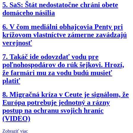
5.
SaS: Štát nedostatočne chráni obete
domáceho násilia
6.
V čom mediálni obhajcovia Penty pri
krížovom vlastníctve zámerne zavádzajú
verejnosť
7.
Takáč ide odovzdať vodu pre
poľnohospodárov do rúk šejkovi. Hrozí,
že farmári mu za vodu budú musieť
platiť
8.
Migračná kríza v Ceute je signálom, že
Európa potrebuje jednotný a rázny
postup na ochranu svojich hraníc
(VIDEO)
Zobraziť viac