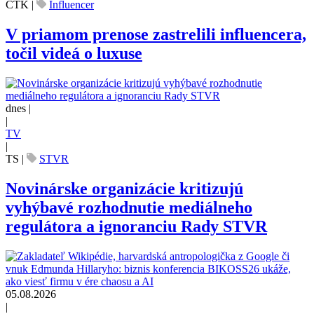
ČTK
|
Influencer
V priamom prenose zastrelili influencera,
točil videá o luxuse
dnes |
|
TV
|
TS
|
STVR
Novinárske organizácie kritizujú
vyhýbavé rozhodnutie mediálneho
regulátora a ignoranciu Rady STVR
05.08.2026
|