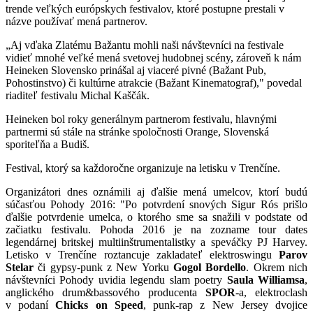
trende veľkých európskych festivalov, ktoré postupne prestali v
názve používať mená partnerov.
„Aj vďaka Zlatému Bažantu mohli naši návštevníci na festivale
vidieť mnohé veľké mená svetovej hudobnej scény, zároveň k nám
Heineken Slovensko prinášal aj viaceré pivné (Bažant Pub,
Pohostinstvo) či kultúrne atrakcie (Bažant Kinematograf)," povedal
riaditeľ festivalu Michal Kaščák.
Heineken bol roky generálnym partnerom festivalu, hlavnými
partnermi sú stále na stránke spoločnosti Orange, Slovenská
sporiteľňa a Budiš.
Festival, ktorý sa každoročne organizuje na letisku v Trenčíne.
Organizátori dnes oznámili aj ďalšie mená umelcov, ktorí budú
súčasťou Pohody 2016: "Po potvrdení snových Sigur Rós prišlo
ďalšie potvrdenie umelca, o ktorého sme sa snažili v podstate od
začiatku festivalu. Pohoda 2016 je na zozname tour dates
legendárnej britskej multiinštrumentalistky a speváčky PJ Harvey.
Letisko v Trenčíne roztancuje zakladateľ elektroswingu
Parov
Stelar
či gypsy-punk z New Yorku
Gogol Bordello
. Okrem nich
návštevníci Pohody uvidia legendu slam poetry
Saula Williamsa
,
anglického drum&bassového producenta
SPOR
-a, elektroclash
v podaní
Chicks on Speed
, punk-rap z New Jersey dvojice