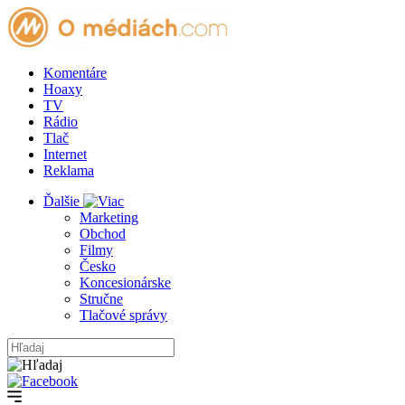
Komentáre
Hoaxy
TV
Rádio
Tlač
Internet
Reklama
Ďalšie
Marketing
Obchod
Filmy
Česko
Koncesionárske
Stručne
Tlačové správy