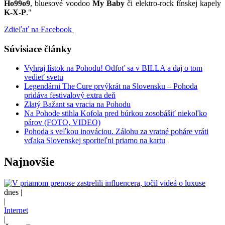
Ho99o9
, bluesové voodoo
My Baby
či elektro-rock fínskej kapely
K-X-P
."
Zdieľať na Facebook
Súvisiace články
Vyhraj lístok na Pohodu! Odfoť sa v BILLA a daj o tom
vedieť svetu
Legendárni The Cure prvýkrát na Slovensku – Pohoda
pridáva festivalový extra deň
Zlatý Bažant sa vracia na Pohodu
Na Pohode stihla Kofola pred búrkou zosobášiť niekoľko
párov (FOTO, VIDEO)
Pohoda s veľkou inováciou. Zálohu za vratné poháre vráti
vďaka Slovenskej sporiteľni priamo na kartu
Najnovšie
dnes |
|
Internet
|