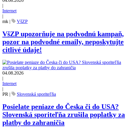
04.08.2026
|
Internet
|
mk
|
VšZP
VšZP upozorňuje na podvodnú kampaň,
pozor na podvodné emaily, neposkytujte
citlivé údaje!
04.08.2026
|
Internet
|
PR
|
Slovenská sporiteľňa
Posielate peniaze do Česka či do USA?
Slovenská sporiteľňa zrušila poplatky za
platby do zahraničia