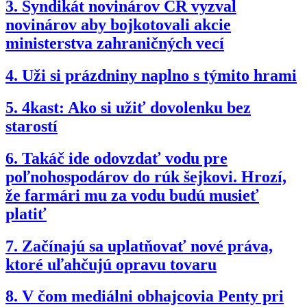
3.
Syndikát novinárov ČR vyzval
novinárov aby bojkotovali akcie
ministerstva zahraničných vecí
4.
Uži si prázdniny naplno s týmito hrami
5.
4kast: Ako si užiť dovolenku bez
starostí
6.
Takáč ide odovzdať vodu pre
poľnohospodárov do rúk šejkovi. Hrozí,
že farmári mu za vodu budú musieť
platiť
7.
Začínajú sa uplatňovať nové práva,
ktoré uľahčujú opravu tovaru
8.
V čom mediálni obhajcovia Penty pri