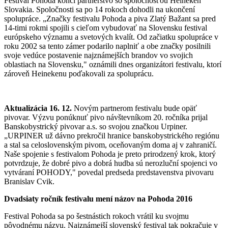
Festival Pohoda končí partnerstvo so spoločnosťou Heineken
Slovakia. Spoločnosti sa po 14 rokoch dohodli na ukončení
spolupráce. „Značky festivalu Pohoda a piva Zlatý Bažant sa pred
14-timi rokmi spojili s cieľom vybudovať na Slovensku festival
európskeho významu a svetových kvalít. Od začiatku spolupráce v
roku 2002 sa tento zámer podarilo naplniť a obe značky posilnili
svoje vedúce postavenie najznámejších brandov vo svojich
oblastiach na Slovensku," oznámili dnes organizátori festivalu, ktorí
zároveň Heinekenu poďakovali za spoluprácu.
Aktualizácia 16. 12.
Novým partnerom festivalu bude opäť
pivovar. Výzvu ponúknuť pivo návštevníkom 20. ročníka prijal
Banskobystrický pivovar a.s. so svojou značkou Urpiner.
„URPINER už dávno prekročil hranice banskobystrického regiónu
a stal sa celoslovenským pivom, oceňovaným doma aj v zahraničí.
Naše spojenie s festivalom Pohoda je preto prirodzený krok, ktorý
potvrdzuje, že dobré pivo a dobrá hudba sú nerozluční spojenci vo
vytváraní POHODY," povedal predseda predstavenstva pivovaru
Branislav Cvik.
Dvadsiaty ročník festivalu mení názov na Pohoda 2016
Festival Pohoda sa po šestnástich rokoch vrátil ku svojmu
pôvodnému názvu. Najznámejší slovenský festival tak pokračuje v